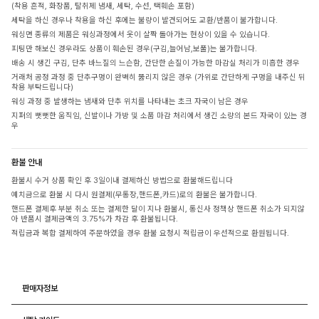
(착용 흔적, 화장품, 탈취제 냄새, 세탁, 수선, 택훼손 포함)
세탁을 하신 경우나 착용을 하신 후에는 불량이 발견되어도 교환/반품이 불가합니다.
워싱면 종류의 제품은 워싱과정에서 옷이 살짝 돌아가는 현상이 있을 수 있습니다.
피팅만 해보신 경우라도 상품이 훼손된 경우(구김,늘어남,보풀)는 불가합니다.
배송 시 생긴 구김, 단추 바느질의 느슨함, 간단한 손질이 가능한 마감실 처리가 미흡한 경우
거래처 공정 과정 중 단추구멍이 완벽히 뚫리지 않은 경우 (가위로 간단하게 구멍을 내주신 뒤
착용 부탁드립니다)
워싱 과정 중 발생하는 냄새와 단추 위치를 나타내는 초크 자국이 남은 경우
지퍼의 뻣뻣한 움직임, 신발이나 가방 및 소품 마감 처리에서 생긴 소량의 본드 자국이 있는 경
우
환불 안내
환불시 수거 상품 확인 후 3일이내 결제하신 방법으로 환불해드립니다
예치금으로 환불 시 다시 원결제(무통장,핸드폰,카드)로의 환불은 불가합니다.
핸드폰 결제후 부분 취소 또는 결제한 달이 지나 환불시, 통신사 정책상 핸드폰 취소가 되지않
아 반품시 결제금액의 3.75%가 차감 후 환불됩니다.
적립금과 복합 결제하여 주문하였을 경우 환불 요청시 적립금이 우선적으로 환원됩니다.
판매자정보