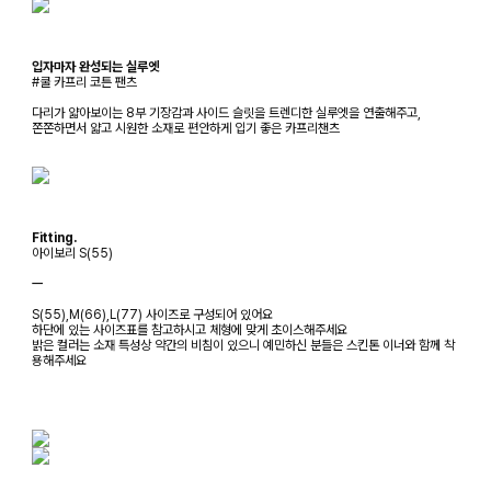
입자마자 완성되는 실루엣
#쿨 카프리 코튼 팬츠
다리가 얇아보이는 8부 기장감과 사이드 슬릿을 트렌디한 실루엣을 연출해주고,
쫀쫀하면서 얇고 시원한 소재로 편안하게 입기 좋은 카프리챈츠
Fitting.
아이보리 S(55)
ㅡ
S(55),M(66),L(77) 사이즈로 구성되어 있어요
하단에 있는 사이즈표를 참고하시고 체형에 맞게 초이스해주세요
밝은 컬러는 소재 특성상 약간의 비침이 있으니 예민하신 분들은 스킨톤 이너와 함께 착
용해주세요