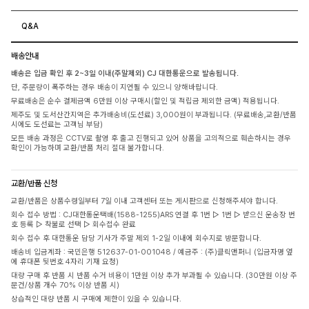
Q&A
배송안내
배송은 입금 확인 후 2~3일 이내(주말제외) CJ 대한통운으로 발송됩니다.
단, 주문량이 폭주하는 경우 배송이 지연될 수 있으니 양해바랍니다.
무료배송은 순수 결제금액 6만원 이상 구매시(할인 및 적립금 제외한 금액) 적용됩니다.
제주도 및 도서산간지역은 추가배송비(도선료) 3,000원이 부과됩니다. (무료배송,교환/반품
시에도 도선료는 고객님 부담)
모든 배송 과정은 CCTV로 촬영 후 출고 진행되고 있어 상품을 고의적으로 훼손하시는 경우
확인이 가능하며 교환/반품 처리 절대 불가합니다.
교환/반품 신청
교환/반품은 상품수령일부터 7일 이내 고객센터 또는 게시판으로 신청해주셔야 합니다.
회수 접수 방법 : CJ대한통운택배(1588-1255)ARS 연결 후 1번 ▷ 1번 ▷ 받으신 운송장 번
호 등록 ▷ 착불로 선택 ▷ 회수접수 완료
회수 접수 후 대한통운 담당 기사가 주말 제외 1-2일 이내에 회수지로 방문합니다.
배송비 입금계좌 : 국민은행 512637-01-001048 / 예금주 : (주)클릭앤퍼니 (입금자명 옆
에 휴대폰 뒷번호 4자리 기재 요청)
대량 구매 후 반품 시 반품 수거 비용이 1만원 이상 추가 부과될 수 있습니다. (30만원 이상 주
문건/상품 개수 70% 이상 반품 시)
상습적인 대량 반품 시 구매에 제한이 있을 수 있습니다.