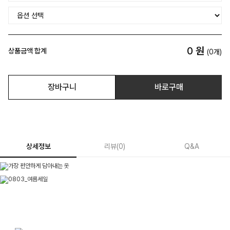
0
원
상품금액 합계
(
0
개)
장바구니
바로구매
상세정보
리뷰
(
0
)
Q&A