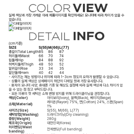
실제 색상과 가장 가까운 아래 제품이미지를 확인하세요! 모니터에 따라 차이가 있을 수
있습니다.
(cm기준)
SIZE
S(55)
M(66)
L(77)
총길이
Total Length
85
86
87
허리둘레
Waist
66
70
74
힙둘레
Hip
84
88
92
허벅지둘레
Thigh
48
50
52
밑위길이
Rise
33
34
35
밑단둘레
Hem
40
42
44
- 사이즈는 재는 방법이나 위치에 따라 1~3cm 정도의 오차가 발생할 수 있습니다.
- 상품의 실제 색상은 상세페이지 하단의 디테일 컷과 가장 유사합니다.
- 용자의 모니터 사양, 휴대폰 기종 및 해상도 설정에 따라 실제 색상과 다소 차이가 있
을 수 있는 점 참고 부탁드립니다.
- 모든 의류의 첫 세탁은 소재 변형 방지를 위해 드라이클리닝을 권장합니다.
색상(Color)
아이보리(Ivory), 블랙(Black), 베이지(Beige)
레이온(Rayon) 75%, 면(Cotton) 24%, 스판(Span)
소재(Material)
1%
사이즈(Size)
S(55), M(66), L(77)
세탁방법(Washing)
드라이크리닝(Dry cleaning)
중량(Weight)
280g
제조국(Origin)
대한민국(Korea)
허리밴딩(Waist
전체밴딩(Full banding)
banding)