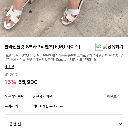
쿨라인슬릿 8부카프리팬츠[S,M,L사이즈]
[트렌디/슬림핏연출✨]군살을 탄탄하게 잡아주는 쫀쫀한 소재로 편하면서 슬림한 실루엣을 연
출해주고 사이드 슬릿 디테일과 8부 기장으로 멋을 더한 카프리팬츠에요~!
개 리뷰
41,200
13%
35,900
신규가입 혜택
신규가입 혜택
혜택보기
무이자 카드
최대 6개월 무이자