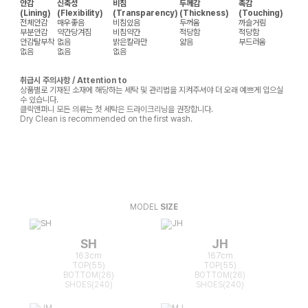
안감
신축성
비침
두께감
촉감
(Lining)
(Flexibility)
(Transparency)
(Thickness)
(Touching)
전체안감
매우좋음
비침있음
두꺼움
까슬거림
부분안감
약간당겨짐
비침약간
적당함
적당함
안감탈부착
없음
밝은칼라만
얇음
부드러움
없음
없음
없음
취급시 주의사항 / Attention to
상품별로 기재된 소재에 해당하는 세탁 및 관리법을 지켜주셔야 더 오래 예쁘게 입으실
수 있습니다.
클릭앤퍼니 모든 의류는 첫 세탁은 드라이크리닝을 권장합니다.
Dry Clean is recommended on the first wash.
MODEL
SIZE
SH
JH
163cm
167cm
TOP(55)
TOP(55)
BOTTOM(26)
BOTTOM(26)
SHOES(240)
SHOES(240)