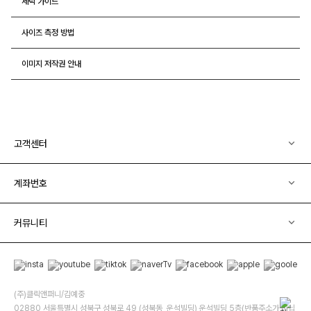
세탁 가이드
사이즈 측정 방법
이미지 저작권 안내
고객센터
계좌번호
커뮤니티
(주)클릭앤퍼니/김예중
02880 서울특별시 성북구 성북로 49 (성북동, 운석빌딩) 운석빌딩 5층(반품주소가 아닙