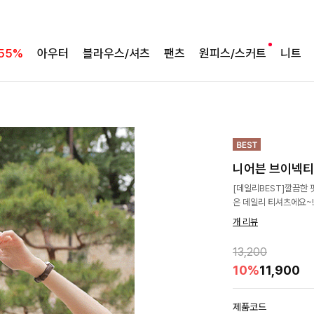
55%
아우터
블라우스/셔츠
팬츠
원피스/스커트
니트
니어븐 브이넥
[데일리BEST]깔끔한
은 데일리 티셔츠에요~!
개 리뷰
13,200
10%
11,900
제품코드