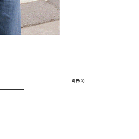
리뷰(
)
0