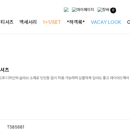
0
티셔츠
액세서리
1+1/SET
*하객룩*
VACAY LOOK
티셔츠
 핏과 디자인에 슬라브 소재로 밋밋함 없이 착용 가능하며 심플하게 입어도 좋고 레이어드해서
TS85681