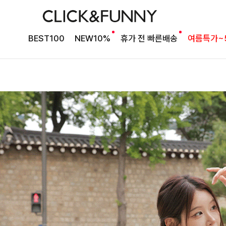
BEST100
NEW10%
휴가 전 빠른배송
여름특가~