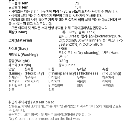
허리둘레
Hem
72
밑단둘레
Hem
154
- 사이즈는 재는 방법이나 위치에 따라 1~3cm 정도의 오차가 발생할 수 있습니다.
- 상품의 실제 색상은 상세페이지 하단의 디테일 컷과 가장 유사합니다.
- 용자의 모니터 사양, 휴대폰 기종 및 해상도 설정에 따라 실제 색상과 다소 차이가 있
을 수 있는 점 참고 부탁드립니다.
- 모든 의류의 첫 세탁은 소재 변형 방지를 위해 드라이클리닝을 권장합니다.
색상(Color)
그레이(Grey),블랙(Black)
원피스(Dress)-폴리에스터(Polyester)20%,
소재(Material)
면(Cotton)80%/이너(Inner)-폴리에스터(Pol
yester)20%,면(Cotton)80%
사이즈(Size)
FREE
드라이크리닝(Dry cleaning),손세탁(Hand
세탁방법(Washing)
Wash)
중량(Weight)
330g
제조국(Origin)
중국(China)
안감
신축성
비침
두께감
촉감
(Lining)
(Flexibility)
(Transparency)
(Thickness)
(Touching)
전체안감
매우좋음
비침있음
두꺼움
까슬거림
부분안감
약간당겨짐
비침약간
적당함
적당함
안감탈부착
없음
밝은칼라만
얇음
부드러움
없음
없음
취급시 주의사항 / Attention to
상품별로 기재된 소재에 해당하는 세탁 및 관리법을 지켜주셔야 더 오래 예쁘게 입으실
수 있습니다.
클릭앤퍼니 모든 의류는 첫 세탁은 드라이크리닝을 권장합니다.
Dry Clean is recommended on the first wash.