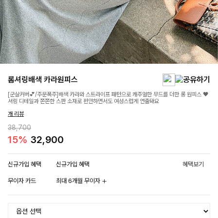
롬셔링배색 카라원피스
[군살커버💕/주문폭주]배색 카라와 스트라이프 패턴으로 캐주얼한 무드를 더한 롱 원피스 🖤
셔링 디테일과 쫀쫀한 스판 소재로 편안하면서도 여성스럽게 연출돼요
개 리뷰
38,700
15%
32,900
신규가입 혜택
신규가입 혜택
혜택보기
무이자 카드
최대 6개월 무이자