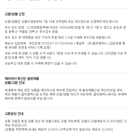
교환/반품 신청
교환/반품은 상품수령일부터 7일 이내 고객센터 또는 게시판으로 신청해주셔야 합니다.
회수 접수 방법 : CJ대한통운택배(1588-1255)ARS 연결 후 1번 ▷ 1번 ▷ 받으신 운송장 번
호 등록 ▷ 착불로 선택 ▷ 회수접수 완료
회수 접수 후 대한통운 담당 기사가 주말 제외 1-2일 이내에 회수지로 방문합니다.
배송비 입금계좌 : 국민은행 512637-01-001048 / 예금주 : (주)클릭앤퍼니 (입금자명 옆
에 휴대폰 뒷번호 4자리 기재 요청)
대량 구매 후 반품 시 반품 수거 비용이 1만원 이상 추가 부과될 수 있습니다. (30만원 이상 주
문건/상품 개수 70% 이상 반품 시)
상습적인 대량 반품 시 구매에 제한이 있을 수 있습니다.
해외에서 확인된 불량제품
반품/교환 안내
국내에서 배송 받은 상품을 개인적으로 해외에 전달하신 후 불량제품으로 확인되었을 경우,
해당 제품이 클릭앤퍼니로 도착된 후에 교환/반품 처리가 가능하며, 클릭앤퍼니에서는 국내택
배비에 한해서 운송비를 부담 합니다
교환운임 안내
상품 교환은 동일 상품 또는 타 상품으로도 교환 가능하며, 교환시 교환배송비 6,000원은 고
객님 부담입니다.
(상품을 저희쪽에 보내는 배송비 3,000+고객님께 다시 발송되는 배송비 3,000)