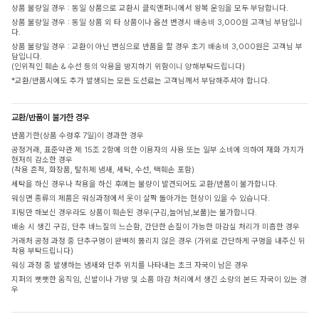
상품 불량일 경우 : 동일 상품으로 교환시 클릭앤퍼니에서 왕복 운임을 모두 부담합니다.
상품 불량일 경우 : 동일 상품 외 타 상품이나 옵션 변경시 배송비 3,000원 고객님 부담입니
다.
상품 불량일 경우 : 교환이 아닌 변심으로 반품을 할 경우 초기 배송비 3,000원은 고객님 부
담입니다.
(인위적인 훼손 & 수선 등의 악용을 방지하기 위함이니 양해부탁드립니다)
*교환/반품시에도 추가 발생되는 모든 도선료는 고객님께서 부담해주셔야 합니다.
교환/반품이 불가한 경우
반품기한(상품 수령후 7일)이 경과한 경우
공정거래, 표준약관 제 15조 2항에 의한 이용자의 사용 또는 일부 소비에 의하여 재화 가치가
현저히 감소한 경우
(착용 흔적, 화장품, 탈취제 냄새, 세탁, 수선, 택훼손 포함)
세탁을 하신 경우나 착용을 하신 후에는 불량이 발견되어도 교환/반품이 불가합니다.
워싱면 종류의 제품은 워싱과정에서 옷이 살짝 돌아가는 현상이 있을 수 있습니다.
피팅만 해보신 경우라도 상품이 훼손된 경우(구김,늘어남,보풀)는 불가합니다.
배송 시 생긴 구김, 단추 바느질의 느슨함, 간단한 손질이 가능한 마감실 처리가 미흡한 경우
거래처 공정 과정 중 단추구멍이 완벽히 뚫리지 않은 경우 (가위로 간단하게 구멍을 내주신 뒤
착용 부탁드립니다)
워싱 과정 중 발생하는 냄새와 단추 위치를 나타내는 초크 자국이 남은 경우
지퍼의 뻣뻣한 움직임, 신발이나 가방 및 소품 마감 처리에서 생긴 소량의 본드 자국이 있는 경
우