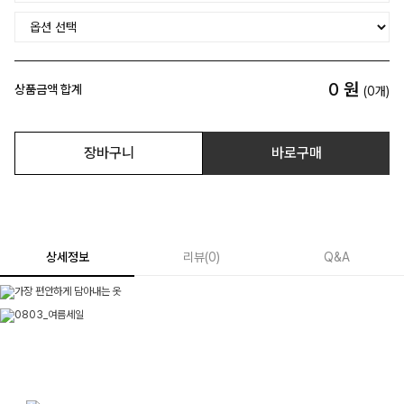
0
원
상품금액 합계
(
0
개)
장바구니
바로구매
상세정보
리뷰
(
0
)
Q&A