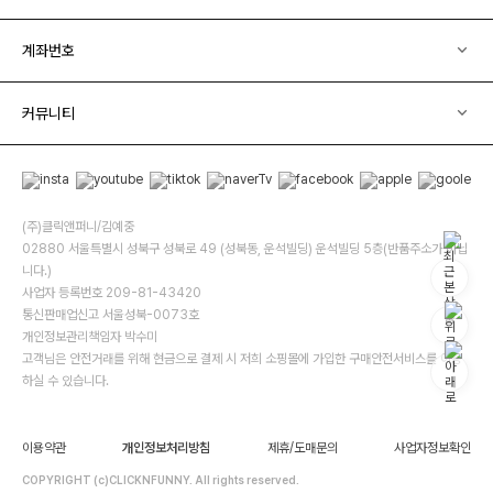
계좌번호
커뮤니티
(주)클릭앤퍼니/김예중
02880 서울특별시 성북구 성북로 49 (성북동, 운석빌딩) 운석빌딩 5층(반품주소가 아닙
니다.)
사업자 등록번호 209-81-43420
통신판매업신고 서울성북-0073호
개인정보관리책임자 박수미
고객님은 안전거래를 위해 현금으로 결제 시 저희 소핑몰에 가입한 구매안전서비스를 이용
하실 수 있습니다.
이용약관
개인정보처리방침
제휴/도매문의
사업자정보확인
COPYRIGHT (c)CLICKNFUNNY. All rights reserved.