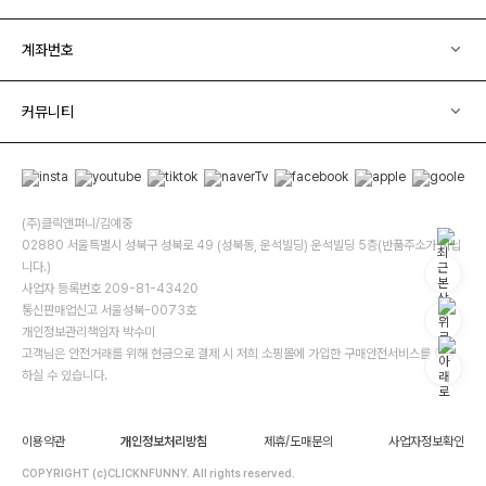
계좌번호
커뮤니티
(주)클릭앤퍼니/김예중
02880 서울특별시 성북구 성북로 49 (성북동, 운석빌딩) 운석빌딩 5층(반품주소가 아닙
니다.)
사업자 등록번호 209-81-43420
통신판매업신고 서울성북-0073호
개인정보관리책임자 박수미
고객님은 안전거래를 위해 현금으로 결제 시 저희 소핑몰에 가입한 구매안전서비스를 이용
하실 수 있습니다.
이용약관
개인정보처리방침
제휴/도매문의
사업자정보확인
COPYRIGHT (c)CLICKNFUNNY. All rights reserved.