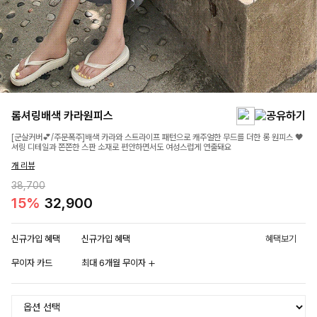
롬셔링배색 카라원피스
[군살커버💕/주문폭주]배색 카라와 스트라이프 패턴으로 캐주얼한 무드를 더한 롱 원피스 🖤
셔링 디테일과 쫀쫀한 스판 소재로 편안하면서도 여성스럽게 연출돼요
개 리뷰
38,700
15%
32,900
신규가입 혜택
신규가입 혜택
혜택보기
무이자 카드
최대 6개월 무이자