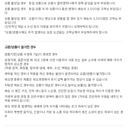
상품 불량일 경우 : 동일 상품으로 교환시 클릭앤퍼니에서 왕복 운임을 모두 부담합니다.
상품 불량일 경우 : 동일 상품 외 타 상품이나 옵션 변경시 배송비 3,000원 고객님 부담입니
다.
상품 불량일 경우 : 교환이 아닌 변심으로 반품을 할 경우 초기 배송비 3,000원은 고객님 부
담입니다.
(인위적인 훼손 & 수선 등의 악용을 방지하기 위함이니 양해부탁드립니다)
*교환/반품시에도 추가 발생되는 모든 도선료는 고객님께서 부담해주셔야 합니다.
교환/반품이 불가한 경우
반품기한(상품 수령후 7일)이 경과한 경우
공정거래, 표준약관 제 15조 2항에 의한 이용자의 사용 또는 일부 소비에 의하여 재화 가치가
현저히 감소한 경우
(착용 흔적, 화장품, 탈취제 냄새, 세탁, 수선, 택훼손 포함)
세탁을 하신 경우나 착용을 하신 후에는 불량이 발견되어도 교환/반품이 불가합니다.
워싱면 종류의 제품은 워싱과정에서 옷이 살짝 돌아가는 현상이 있을 수 있습니다.
피팅만 해보신 경우라도 상품이 훼손된 경우(구김,늘어남,보풀)는 불가합니다.
배송 시 생긴 구김, 단추 바느질의 느슨함, 간단한 손질이 가능한 마감실 처리가 미흡한 경우
거래처 공정 과정 중 단추구멍이 완벽히 뚫리지 않은 경우 (가위로 간단하게 구멍을 내주신 뒤
착용 부탁드립니다)
워싱 과정 중 발생하는 냄새와 단추 위치를 나타내는 초크 자국이 남은 경우
지퍼의 뻣뻣한 움직임, 신발이나 가방 및 소품 마감 처리에서 생긴 소량의 본드 자국이 있는 경
우