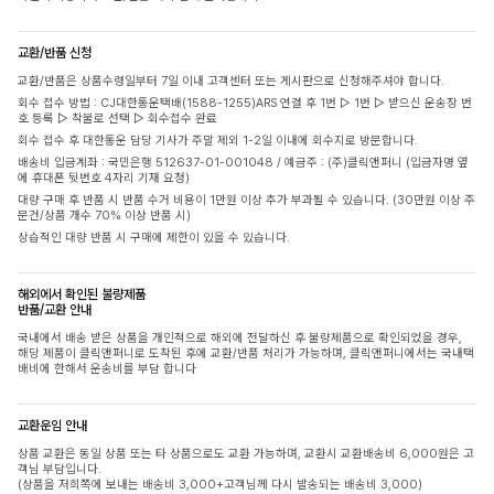
교환/반품 신청
교환/반품은 상품수령일부터 7일 이내 고객센터 또는 게시판으로 신청해주셔야 합니다.
회수 접수 방법 : CJ대한통운택배(1588-1255)ARS 연결 후 1번 ▷ 1번 ▷ 받으신 운송장 번
호 등록 ▷ 착불로 선택 ▷ 회수접수 완료
회수 접수 후 대한통운 담당 기사가 주말 제외 1-2일 이내에 회수지로 방문합니다.
배송비 입금계좌 : 국민은행 512637-01-001048 / 예금주 : (주)클릭앤퍼니 (입금자명 옆
에 휴대폰 뒷번호 4자리 기재 요청)
대량 구매 후 반품 시 반품 수거 비용이 1만원 이상 추가 부과될 수 있습니다. (30만원 이상 주
문건/상품 개수 70% 이상 반품 시)
상습적인 대량 반품 시 구매에 제한이 있을 수 있습니다.
해외에서 확인된 불량제품
반품/교환 안내
국내에서 배송 받은 상품을 개인적으로 해외에 전달하신 후 불량제품으로 확인되었을 경우,
해당 제품이 클릭앤퍼니로 도착된 후에 교환/반품 처리가 가능하며, 클릭앤퍼니에서는 국내택
배비에 한해서 운송비를 부담 합니다
교환운임 안내
상품 교환은 동일 상품 또는 타 상품으로도 교환 가능하며, 교환시 교환배송비 6,000원은 고
객님 부담입니다.
(상품을 저희쪽에 보내는 배송비 3,000+고객님께 다시 발송되는 배송비 3,000)