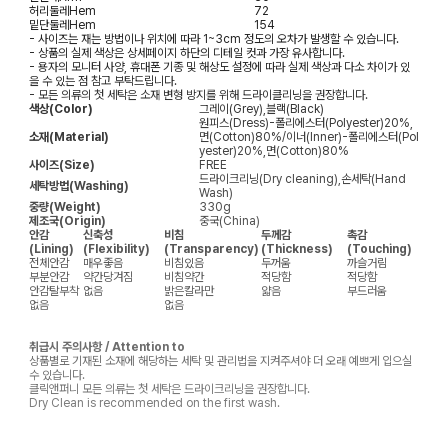
허리둘레
Hem
72
밑단둘레
Hem
154
- 사이즈는 재는 방법이나 위치에 따라 1~3cm 정도의 오차가 발생할 수 있습니다.
- 상품의 실제 색상은 상세페이지 하단의 디테일 컷과 가장 유사합니다.
- 용자의 모니터 사양, 휴대폰 기종 및 해상도 설정에 따라 실제 색상과 다소 차이가 있
을 수 있는 점 참고 부탁드립니다.
- 모든 의류의 첫 세탁은 소재 변형 방지를 위해 드라이클리닝을 권장합니다.
색상(Color)
그레이(Grey),블랙(Black)
원피스(Dress)-폴리에스터(Polyester)20%,
소재(Material)
면(Cotton)80%/이너(Inner)-폴리에스터(Pol
yester)20%,면(Cotton)80%
사이즈(Size)
FREE
드라이크리닝(Dry cleaning),손세탁(Hand
세탁방법(Washing)
Wash)
중량(Weight)
330g
제조국(Origin)
중국(China)
안감
신축성
비침
두께감
촉감
(Lining)
(Flexibility)
(Transparency)
(Thickness)
(Touching)
전체안감
매우좋음
비침있음
두꺼움
까슬거림
부분안감
약간당겨짐
비침약간
적당함
적당함
안감탈부착
없음
밝은칼라만
얇음
부드러움
없음
없음
취급시 주의사항 / Attention to
상품별로 기재된 소재에 해당하는 세탁 및 관리법을 지켜주셔야 더 오래 예쁘게 입으실
수 있습니다.
클릭앤퍼니 모든 의류는 첫 세탁은 드라이크리닝을 권장합니다.
Dry Clean is recommended on the first wash.