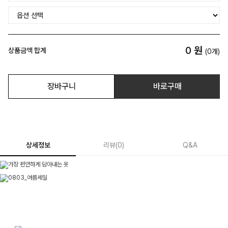
0
원
상품금액 합계
(
0
개)
장바구니
바로구매
상세정보
리뷰
(
0
)
Q&A