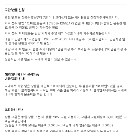
교환/반품 신청
교환/반품은 상품수령일부터 7일 이내 고객센터 또는 게시판으로 신청해주셔야 합니다.
회수 접수 방법 : CJ대한통운택배(1588-1255)ARS 연결 후 1번 ▷ 1번 ▷ 받으신 운송장 번
호 등록 ▷ 착불로 선택 ▷ 회수접수 완료
회수 접수 후 대한통운 담당 기사가 주말 제외 1-2일 이내에 회수지로 방문합니다.
배송비 입금계좌 : 국민은행 512637-01-001048 / 예금주 : (주)클릭앤퍼니 (입금자명 옆
에 휴대폰 뒷번호 4자리 기재 요청)
대량 구매 후 반품 시 반품 수거 비용이 1만원 이상 추가 부과될 수 있습니다. (30만원 이상 주
문건/상품 개수 70% 이상 반품 시)
상습적인 대량 반품 시 구매에 제한이 있을 수 있습니다.
해외에서 확인된 불량제품
반품/교환 안내
국내에서 배송 받은 상품을 개인적으로 해외에 전달하신 후 불량제품으로 확인되었을 경우,
해당 제품이 클릭앤퍼니로 도착된 후에 교환/반품 처리가 가능하며, 클릭앤퍼니에서는 국내택
배비에 한해서 운송비를 부담 합니다
교환운임 안내
상품 교환은 동일 상품 또는 타 상품으로도 교환 가능하며, 교환시 교환배송비 6,000원은 고
객님 부담입니다.
(상품을 저희쪽에 보내는 배송비 3,000+고객님께 다시 발송되는 배송비 3,000)
상품 불량일 경우 : 동일 상품으로 교환시 클릭앤퍼니에서 왕복 운임을 모두 부담합니다.