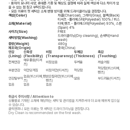
- 용자의 모니터 사양, 휴대폰 기종 및 해상도 설정에 따라 실제 색상과 다소 차이가 있
을 수 있는 점 참고 부탁드립니다.
- 모든 의류의 첫 세탁은 소재 변형 방지를 위해 드라이클리닝을 권장합니다.
색상(Color)
차콜(Charcoal), 그레이(Gray), 블랙(Black)
티셔츠 -폴리에스터(Polyester) 100% / 뷔스
소재(Material)
티에,팬츠 - 폴리에스터(Polyester) 93%, 스판
(Span) 4%
사이즈(Size)
FREE
드라이클리닝(Dry cleaning), 손세탁(Hand
세탁방법(Washing)
wash)
중량(Weight)
480g
제조국(Origin)
중국(China)
안감
신축성
비침
두께감
촉감
(Lining)
(Flexibility)
(Transparency)
(Thickness)
(Touching)
매우좋음(티셔
전체안감
비침있음
두꺼움
까슬거림
츠)
적당함(뷔스티에,
부분안감
약간당겨짐
비침약간(티셔츠)
적당함
팬츠)
없음(뷔스티에,팬
밝은칼라만(뷔스티에,
안감탈부착
얇음
부드러움(티셔츠)
츠)
팬츠)
없음
없음
없음
취급시 주의사항 / Attention to
상품별로 기재된 소재에 해당하는 세탁 및 관리법을 지켜주셔야 더 오래 예쁘게 입으실
수 있습니다.
클릭앤퍼니 모든 의류는 첫 세탁은 드라이크리닝을 권장합니다.
Dry Clean is recommended on the first wash.