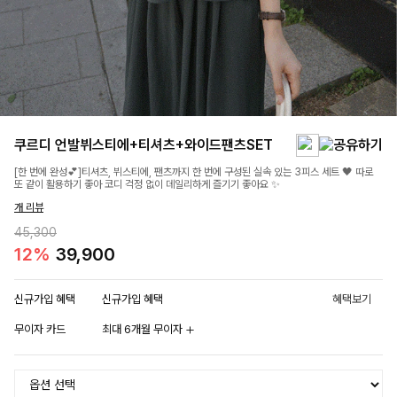
쿠르디 언발뷔스티에+티셔츠+와이드팬츠SET
[한 번에 완성💕]티셔츠, 뷔스티에, 팬츠까지 한 번에 구성된 실속 있는 3피스 세트 🖤 따로
또 같이 활용하기 좋아 코디 걱정 없이 데일리하게 즐기기 좋아요 ✨
개 리뷰
45,300
12%
39,900
신규가입 혜택
신규가입 혜택
혜택보기
무이자 카드
최대 6개월 무이자