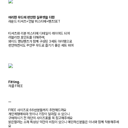
여리한 무드에 편안한 실루엣을 더한
라운드 티셔츠+언발 뷔스티에+팬츠SET
티셔츠와 리본 뷔스티에 디테일이 레이어드 되어
러블리한 포인트를 더해주며,
와이드 밴딩팬츠가 함께 구성된 3세트 아이템으로
편안하면서도 꾸안꾸 무드로 즐기기 좋은 세트 웨어
Fitting.
챠콜 FREE
ㅡ
FREE 사이즈로 66반분들까지 추천해드려요
개인체형에따라 핏이나 기장이 달라질 수 있으니
구매하시기 전 하단의 사이즈표를 꼭 참고해주세요
밝은컬러는 소재 특성상 약간의 비침이 있으니 예민하신분들은 이너와 함께 착용해주세
요