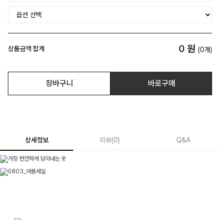
0
원
상품금액 합계
(
0
개)
장바구니
바로구매
상세정보
리뷰
(
0
)
Q&A