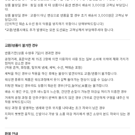
상품 불량일 경우 : 동일 상품 외 타 상품이나 옵션 변경시 배송비 3,000원 고객님 부담입니
다.
상품 불량일 경우 : 교환이 아닌 변심으로 반품을 할 경우 초기 배송비 3,000원은 고객님 부
담입니다.
(인위적인 훼손 & 수선 등의 악용을 방지하기 위함이니 양해부탁드립니다)
*교환/반품시에도 추가 발생되는 모든 도선료는 고객님께서 부담해주셔야 합니다.
교환/반품이 불가한 경우
반품기한(상품 수령후 7일)이 경과한 경우
공정거래, 표준약관 제 15조 2항에 의한 이용자의 사용 또는 일부 소비에 의하여 재화 가치가
현저히 감소한 경우
(착용 흔적, 화장품, 탈취제 냄새, 세탁, 수선, 택훼손 포함)
세탁을 하신 경우나 착용을 하신 후에는 불량이 발견되어도 교환/반품이 불가합니다.
워싱면 종류의 제품은 워싱과정에서 옷이 살짝 돌아가는 현상이 있을 수 있습니다.
피팅만 해보신 경우라도 상품이 훼손된 경우(구김,늘어남,보풀)는 불가합니다.
배송 시 생긴 구김, 단추 바느질의 느슨함, 간단한 손질이 가능한 마감실 처리가 미흡한 경우
거래처 공정 과정 중 단추구멍이 완벽히 뚫리지 않은 경우 (가위로 간단하게 구멍을 내주신 뒤
착용 부탁드립니다)
워싱 과정 중 발생하는 냄새와 단추 위치를 나타내는 초크 자국이 남은 경우
지퍼의 뻣뻣한 움직임, 신발이나 가방 및 소품 마감 처리에서 생긴 소량의 본드 자국이 있는 경
우
환불 안내