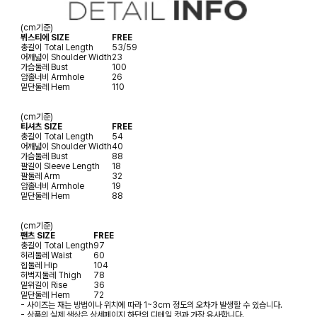
(cm기준)
뷔스티에 SIZE
FREE
총길이
Total Length
53/59
어깨넓이
Shoulder Width
23
가슴둘레
Bust
100
암홀너비
Armhole
26
밑단둘레
Hem
110
(cm기준)
티셔츠 SIZE
FREE
총길이
Total Length
54
어깨넓이
Shoulder Width
40
가슴둘레
Bust
88
팔길이
Sleeve Length
18
팔둘레
Arm
32
암홀너비
Armhole
19
밑단둘레
Hem
88
(cm기준)
팬츠 SIZE
FREE
총길이
Total Length
97
허리둘레
Waist
60
힙둘레
Hip
104
허벅지둘레
Thigh
78
밑위길이
Rise
36
밑단둘레
Hem
72
- 사이즈는 재는 방법이나 위치에 따라 1~3cm 정도의 오차가 발생할 수 있습니다.
- 상품의 실제 색상은 상세페이지 하단의 디테일 컷과 가장 유사합니다.