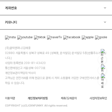
계좌번호
커뮤니티
(주)클릭앤퍼니/김예중
02880 서울특별시 성북구 성북로 49 (성북동, 운석빌딩) 운석빌딩 5층(반품주소가 아닙
니다.)
사업자 등록번호 209-81-43420
통신판매업신고 서울성북-0073호
개인정보관리책임자 박수미
고객님은 안전거래를 위해 현금으로 결제 시 저희 소핑몰에 가입한 구매안전서비스를 이용
하실 수 있습니다.
이용약관
개인정보처리방침
제휴/도매문의
사업자정보확인
COPYRIGHT (c)CLICKNFUNNY. All rights reserved.