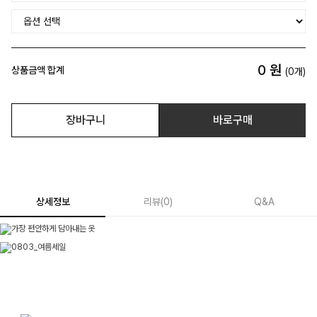
0
원
상품금액 합계
(
0
개)
장바구니
바로구매
상세정보
리뷰
(
0
)
Q&A