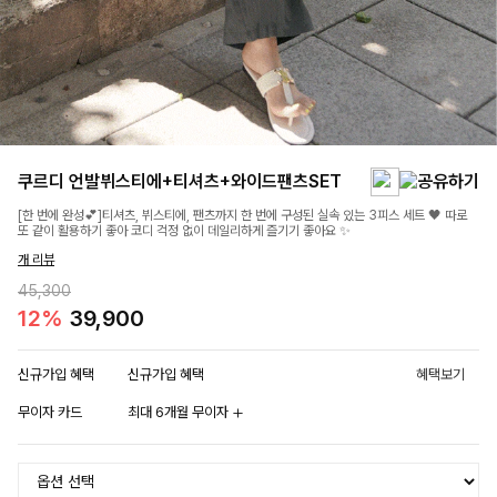
쿠르디 언발뷔스티에+티셔츠+와이드팬츠SET
[한 번에 완성💕]티셔츠, 뷔스티에, 팬츠까지 한 번에 구성된 실속 있는 3피스 세트 🖤 따로
또 같이 활용하기 좋아 코디 걱정 없이 데일리하게 즐기기 좋아요 ✨
개 리뷰
45,300
12%
39,900
신규가입 혜택
신규가입 혜택
혜택보기
무이자 카드
최대 6개월 무이자