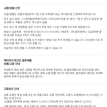
교환/반품 신청
교환/반품은 상품수령일부터 7일 이내 고객센터 또는 게시판으로 신청해주셔야 합니다.
회수 접수 방법 : CJ대한통운택배(1588-1255)ARS 연결 후 1번 ▷ 1번 ▷ 받으신 운송장 번
호 등록 ▷ 착불로 선택 ▷ 회수접수 완료
회수 접수 후 대한통운 담당 기사가 주말 제외 1-2일 이내에 회수지로 방문합니다.
배송비 입금계좌 : 국민은행 512637-01-001048 / 예금주 : (주)클릭앤퍼니 (입금자명 옆
에 휴대폰 뒷번호 4자리 기재 요청)
대량 구매 후 반품 시 반품 수거 비용이 1만원 이상 추가 부과될 수 있습니다. (30만원 이상 주
문건/상품 개수 70% 이상 반품 시)
상습적인 대량 반품 시 구매에 제한이 있을 수 있습니다.
해외에서 확인된 불량제품
반품/교환 안내
국내에서 배송 받은 상품을 개인적으로 해외에 전달하신 후 불량제품으로 확인되었을 경우,
해당 제품이 클릭앤퍼니로 도착된 후에 교환/반품 처리가 가능하며, 클릭앤퍼니에서는 국내택
배비에 한해서 운송비를 부담 합니다
교환운임 안내
상품 교환은 동일 상품 또는 타 상품으로도 교환 가능하며, 교환시 교환배송비 6,000원은 고
객님 부담입니다.
(상품을 저희쪽에 보내는 배송비 3,000+고객님께 다시 발송되는 배송비 3,000)
상품 불량일 경우 : 동일 상품으로 교환시 클릭앤퍼니에서 왕복 운임을 모두 부담합니다.