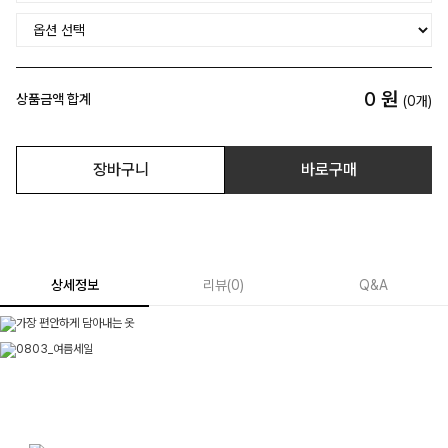
0
원
상품금액 합계
(
0
개)
장바구니
바로구매
상세정보
리뷰
(
0
)
Q&A