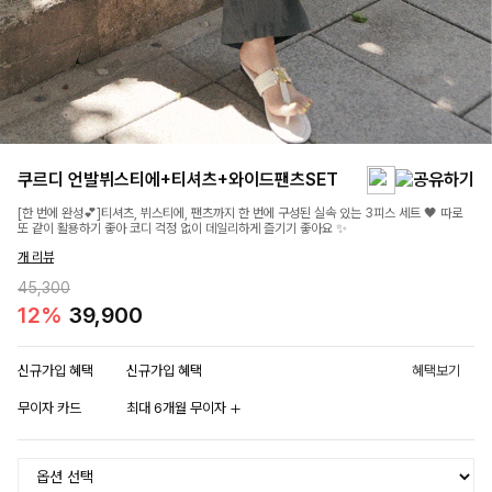
쿠르디 언발뷔스티에+티셔츠+와이드팬츠SET
[한 번에 완성💕]티셔츠, 뷔스티에, 팬츠까지 한 번에 구성된 실속 있는 3피스 세트 🖤 따로
또 같이 활용하기 좋아 코디 걱정 없이 데일리하게 즐기기 좋아요 ✨
개 리뷰
45,300
12%
39,900
신규가입 혜택
신규가입 혜택
혜택보기
무이자 카드
최대 6개월 무이자