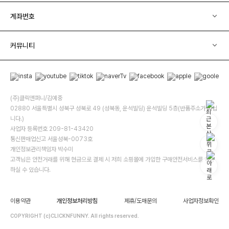
계좌번호
커뮤니티
(주)클릭앤퍼니/김예중
02880 서울특별시 성북구 성북로 49 (성북동, 운석빌딩) 운석빌딩 5층(반품주소가 아닙
니다.)
사업자 등록번호 209-81-43420
통신판매업신고 서울성북-0073호
개인정보관리책임자 박수미
고객님은 안전거래를 위해 현금으로 결제 시 저희 소핑몰에 가입한 구매안전서비스를 이용
하실 수 있습니다.
이용약관
개인정보처리방침
제휴/도매문의
사업자정보확인
COPYRIGHT (c)CLICKNFUNNY. All rights reserved.