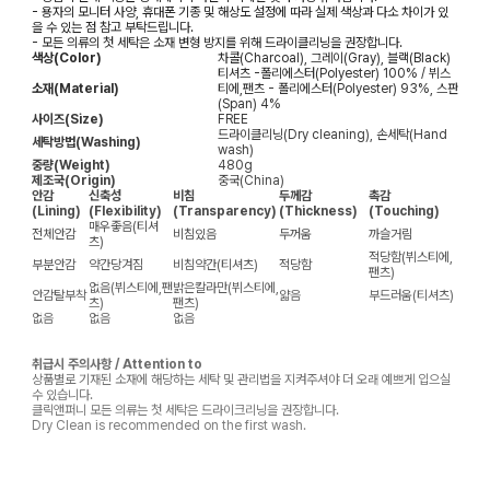
- 용자의 모니터 사양, 휴대폰 기종 및 해상도 설정에 따라 실제 색상과 다소 차이가 있
을 수 있는 점 참고 부탁드립니다.
- 모든 의류의 첫 세탁은 소재 변형 방지를 위해 드라이클리닝을 권장합니다.
색상(Color)
차콜(Charcoal), 그레이(Gray), 블랙(Black)
티셔츠 -폴리에스터(Polyester) 100% / 뷔스
소재(Material)
티에,팬츠 - 폴리에스터(Polyester) 93%, 스판
(Span) 4%
사이즈(Size)
FREE
드라이클리닝(Dry cleaning), 손세탁(Hand
세탁방법(Washing)
wash)
중량(Weight)
480g
제조국(Origin)
중국(China)
안감
신축성
비침
두께감
촉감
(Lining)
(Flexibility)
(Transparency)
(Thickness)
(Touching)
매우좋음(티셔
전체안감
비침있음
두꺼움
까슬거림
츠)
적당함(뷔스티에,
부분안감
약간당겨짐
비침약간(티셔츠)
적당함
팬츠)
없음(뷔스티에,팬
밝은칼라만(뷔스티에,
안감탈부착
얇음
부드러움(티셔츠)
츠)
팬츠)
없음
없음
없음
취급시 주의사항 / Attention to
상품별로 기재된 소재에 해당하는 세탁 및 관리법을 지켜주셔야 더 오래 예쁘게 입으실
수 있습니다.
클릭앤퍼니 모든 의류는 첫 세탁은 드라이크리닝을 권장합니다.
Dry Clean is recommended on the first wash.