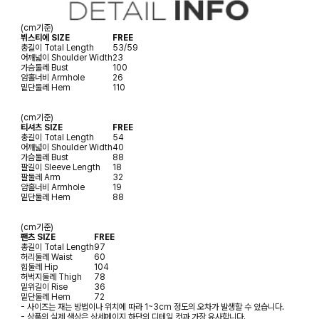
(cm기준)
뷔스티에 SIZE
FREE
총길이
Total Length
53/59
어깨넓이
Shoulder Width
23
가슴둘레
Bust
100
암홀너비
Armhole
26
밑단둘레
Hem
110
(cm기준)
티셔츠 SIZE
FREE
총길이
Total Length
54
어깨넓이
Shoulder Width
40
가슴둘레
Bust
88
팔길이
Sleeve Length
18
팔둘레
Arm
32
암홀너비
Armhole
19
밑단둘레
Hem
88
(cm기준)
팬츠 SIZE
FREE
총길이
Total Length
97
허리둘레
Waist
60
힙둘레
Hip
104
허벅지둘레
Thigh
78
밑위길이
Rise
36
밑단둘레
Hem
72
- 사이즈는 재는 방법이나 위치에 따라 1~3cm 정도의 오차가 발생할 수 있습니다.
- 상품의 실제 색상은 상세페이지 하단의 디테일 컷과 가장 유사합니다.