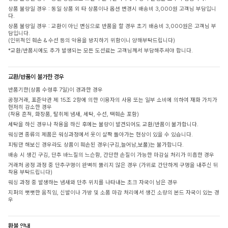
상품 불량일 경우 : 동일 상품 외 타 상품이나 옵션 변경시 배송비 3,000원 고객님 부담입니
다.
상품 불량일 경우 : 교환이 아닌 변심으로 반품을 할 경우 초기 배송비 3,000원은 고객님 부
담입니다.
(인위적인 훼손 & 수선 등의 악용을 방지하기 위함이니 양해부탁드립니다)
*교환/반품시에도 추가 발생되는 모든 도선료는 고객님께서 부담해주셔야 합니다.
교환/반품이 불가한 경우
반품기한(상품 수령후 7일)이 경과한 경우
공정거래, 표준약관 제 15조 2항에 의한 이용자의 사용 또는 일부 소비에 의하여 재화 가치가
현저히 감소한 경우
(착용 흔적, 화장품, 탈취제 냄새, 세탁, 수선, 택훼손 포함)
세탁을 하신 경우나 착용을 하신 후에는 불량이 발견되어도 교환/반품이 불가합니다.
워싱면 종류의 제품은 워싱과정에서 옷이 살짝 돌아가는 현상이 있을 수 있습니다.
피팅만 해보신 경우라도 상품이 훼손된 경우(구김,늘어남,보풀)는 불가합니다.
배송 시 생긴 구김, 단추 바느질의 느슨함, 간단한 손질이 가능한 마감실 처리가 미흡한 경우
거래처 공정 과정 중 단추구멍이 완벽히 뚫리지 않은 경우 (가위로 간단하게 구멍을 내주신 뒤
착용 부탁드립니다)
워싱 과정 중 발생하는 냄새와 단추 위치를 나타내는 초크 자국이 남은 경우
지퍼의 뻣뻣한 움직임, 신발이나 가방 및 소품 마감 처리에서 생긴 소량의 본드 자국이 있는 경
우
환불 안내