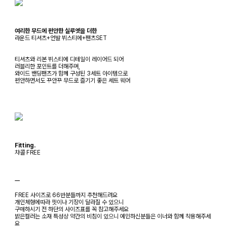
여리한 무드에 편안한 실루엣을 더한
라운드 티셔츠+언발 뷔스티에+팬츠SET
티셔츠와 리본 뷔스티에 디테일이 레이어드 되어
러블리한 포인트를 더해주며,
와이드 밴딩팬츠가 함께 구성된 3세트 아이템으로
편안하면서도 꾸안꾸 무드로 즐기기 좋은 세트 웨어
Fitting.
챠콜 FREE
ㅡ
FREE 사이즈로 66반분들까지 추천해드려요
개인체형에따라 핏이나 기장이 달라질 수 있으니
구매하시기 전 하단의 사이즈표를 꼭 참고해주세요
밝은컬러는 소재 특성상 약간의 비침이 있으니 예민하신분들은 이너와 함께 착용해주세
요