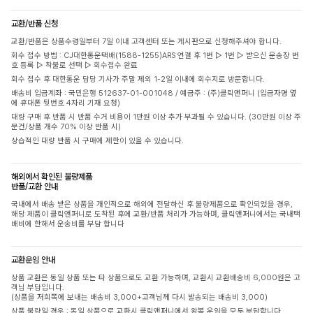
교환/반품 신청
교환/반품은 상품수령일부터 7일 이내 고객센터 또는 게시판으로 신청해주셔야 합니다.
회수 접수 방법 : CJ대한통운택배(1588-1255)ARS 연결 후 1번 ▷ 1번 ▷ 받으신 운송장 번
호 등록 ▷ 착불로 선택 ▷ 회수접수 완료
회수 접수 후 대한통운 담당 기사가 주말 제외 1-2일 이내에 회수지로 방문합니다.
배송비 입금계좌 : 국민은행 512637-01-001048 / 예금주 : (주)클릭앤퍼니 (입금자명 옆
에 휴대폰 뒷번호 4자리 기재 요청)
대량 구매 후 반품 시 반품 수거 비용이 1만원 이상 추가 부과될 수 있습니다. (30만원 이상 주
문건/상품 개수 70% 이상 반품 시)
상습적인 대량 반품 시 구매에 제한이 있을 수 있습니다.
해외에서 확인된 불량제품
반품/교환 안내
국내에서 배송 받은 상품을 개인적으로 해외에 전달하신 후 불량제품으로 확인되었을 경우,
해당 제품이 클릭앤퍼니로 도착된 후에 교환/반품 처리가 가능하며, 클릭앤퍼니에서는 국내택
배비에 한해서 운송비를 부담 합니다
교환운임 안내
상품 교환은 동일 상품 또는 타 상품으로도 교환 가능하며, 교환시 교환배송비 6,000원은 고
객님 부담입니다.
(상품을 저희쪽에 보내는 배송비 3,000+고객님께 다시 발송되는 배송비 3,000)
상품 불량일 경우 : 동일 상품으로 교환시 클릭앤퍼니에서 왕복 운임을 모두 부담합니다.