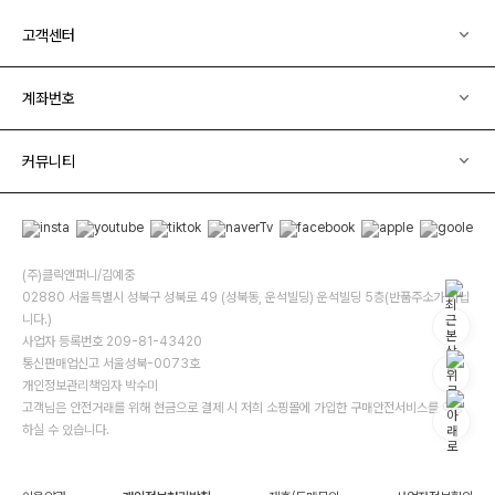
고객센터
계좌번호
커뮤니티
(주)클릭앤퍼니/김예중
02880 서울특별시 성북구 성북로 49 (성북동, 운석빌딩) 운석빌딩 5층(반품주소가 아닙
니다.)
사업자 등록번호 209-81-43420
통신판매업신고 서울성북-0073호
개인정보관리책임자 박수미
고객님은 안전거래를 위해 현금으로 결제 시 저희 소핑몰에 가입한 구매안전서비스를 이용
하실 수 있습니다.