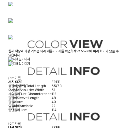
실제 색상과 가장 가까운 아래 제품이미지를 확인하세요! 모니터에 따라 차이가 있을 수
있습니다.
(cm기준)
셔츠 SIZE
FREE
총길이(앞/뒤)
Total Length
65/73
어깨넓이
Shoulder Width
51
가슴둘레
Bust Circumference
112
팔길이
Sleeve Length
48
팔둘레
Arm
40
암홀너비
Armhole
22
밑단둘레
Hem
114
(cm기준)
나시 SIZE
FREE