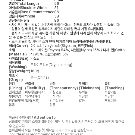
총길이
Total Length
56
어깨넓이
Shoulder Width
31
가슴둘레
Bust Circumference
86
암홀너비
Armhole
38
밑단둘레
Hem
86
- 사이즈는 재는 방법이나 위치에 따라 1~3cm 정도의 오차가 발생할 수 있습니다.
- 상품의 실제 색상은 상세페이지 하단의 디테일 컷과 가장 유사합니다.
- 용자의 모니터 사양, 휴대폰 기종 및 해상도 설정에 따라 실제 색상과 다소 차이가 있
을 수 있는 점 참고 부탁드립니다.
- 모든 의류의 첫 세탁은 소재 변형 방지를 위해 드라이클리닝을 권장합니다.
색상(Color)
아이보리(Ivory), 소라(Skyblue), 핑크(Pink)
소재
셔츠-레이온(Rayon) 84%, 나일론(Nylon) 16% / 나시-면(Cotto
(Material)
n) 95%, 스판(Span) 5%
사이즈(Size)
FREE
세탁방법
드라이크리닝(Dry cleaning)
(Washing)
중량(Weight)
180g
제조국
중국(China)
(Origin)
안감
신축성
비침
두께감
촉감
(Lining)
(Flexibility)
(Transparency)
(Thickness)
(Touching)
전체안감
매우좋음(나시)
비침있음
두꺼움
까슬거림
부분안감
약간당겨짐
비침약간
적당함
적당함
안감탈부착
없음(셔츠)
밝은칼라만
얇음
부드러움
없음
없음
취급시 주의사항 / Attention to
상품별로 기재된 소재에 해당하는 세탁 및 관리법을 지켜주셔야 더 오래 예쁘게 입으실
수 있습니다.
클릭앤퍼니 모든 의류는 첫 세탁은 드라이크리닝을 권장합니다.
Dry Clean is recommended on the first wash.