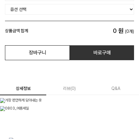
0
원
상품금액 합계
(
0
개)
장바구니
바로구매
상세정보
리뷰
(
0
)
Q&A