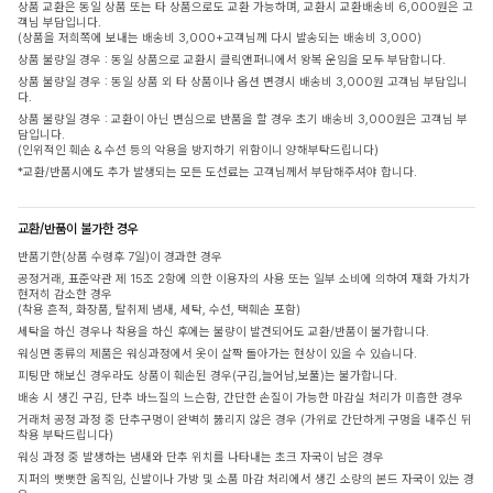
상품 교환은 동일 상품 또는 타 상품으로도 교환 가능하며, 교환시 교환배송비 6,000원은 고
객님 부담입니다.
(상품을 저희쪽에 보내는 배송비 3,000+고객님께 다시 발송되는 배송비 3,000)
상품 불량일 경우 : 동일 상품으로 교환시 클릭앤퍼니에서 왕복 운임을 모두 부담합니다.
상품 불량일 경우 : 동일 상품 외 타 상품이나 옵션 변경시 배송비 3,000원 고객님 부담입니
다.
상품 불량일 경우 : 교환이 아닌 변심으로 반품을 할 경우 초기 배송비 3,000원은 고객님 부
담입니다.
(인위적인 훼손 & 수선 등의 악용을 방지하기 위함이니 양해부탁드립니다)
*교환/반품시에도 추가 발생되는 모든 도선료는 고객님께서 부담해주셔야 합니다.
교환/반품이 불가한 경우
반품기한(상품 수령후 7일)이 경과한 경우
공정거래, 표준약관 제 15조 2항에 의한 이용자의 사용 또는 일부 소비에 의하여 재화 가치가
현저히 감소한 경우
(착용 흔적, 화장품, 탈취제 냄새, 세탁, 수선, 택훼손 포함)
세탁을 하신 경우나 착용을 하신 후에는 불량이 발견되어도 교환/반품이 불가합니다.
워싱면 종류의 제품은 워싱과정에서 옷이 살짝 돌아가는 현상이 있을 수 있습니다.
피팅만 해보신 경우라도 상품이 훼손된 경우(구김,늘어남,보풀)는 불가합니다.
배송 시 생긴 구김, 단추 바느질의 느슨함, 간단한 손질이 가능한 마감실 처리가 미흡한 경우
거래처 공정 과정 중 단추구멍이 완벽히 뚫리지 않은 경우 (가위로 간단하게 구멍을 내주신 뒤
착용 부탁드립니다)
워싱 과정 중 발생하는 냄새와 단추 위치를 나타내는 초크 자국이 남은 경우
지퍼의 뻣뻣한 움직임, 신발이나 가방 및 소품 마감 처리에서 생긴 소량의 본드 자국이 있는 경