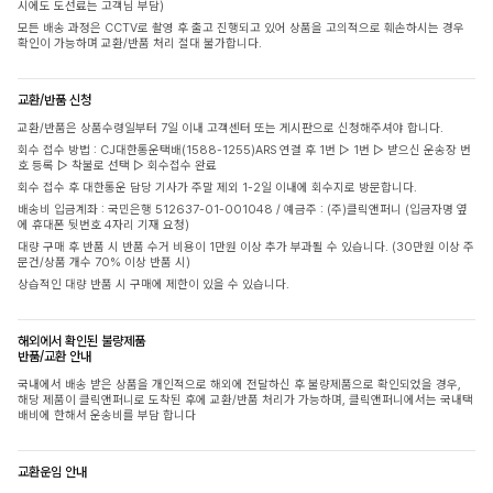
시에도 도선료는 고객님 부담)
모든 배송 과정은 CCTV로 촬영 후 출고 진행되고 있어 상품을 고의적으로 훼손하시는 경우
확인이 가능하며 교환/반품 처리 절대 불가합니다.
교환/반품 신청
교환/반품은 상품수령일부터 7일 이내 고객센터 또는 게시판으로 신청해주셔야 합니다.
회수 접수 방법 : CJ대한통운택배(1588-1255)ARS 연결 후 1번 ▷ 1번 ▷ 받으신 운송장 번
호 등록 ▷ 착불로 선택 ▷ 회수접수 완료
회수 접수 후 대한통운 담당 기사가 주말 제외 1-2일 이내에 회수지로 방문합니다.
배송비 입금계좌 : 국민은행 512637-01-001048 / 예금주 : (주)클릭앤퍼니 (입금자명 옆
에 휴대폰 뒷번호 4자리 기재 요청)
대량 구매 후 반품 시 반품 수거 비용이 1만원 이상 추가 부과될 수 있습니다. (30만원 이상 주
문건/상품 개수 70% 이상 반품 시)
상습적인 대량 반품 시 구매에 제한이 있을 수 있습니다.
해외에서 확인된 불량제품
반품/교환 안내
국내에서 배송 받은 상품을 개인적으로 해외에 전달하신 후 불량제품으로 확인되었을 경우,
해당 제품이 클릭앤퍼니로 도착된 후에 교환/반품 처리가 가능하며, 클릭앤퍼니에서는 국내택
배비에 한해서 운송비를 부담 합니다
교환운임 안내