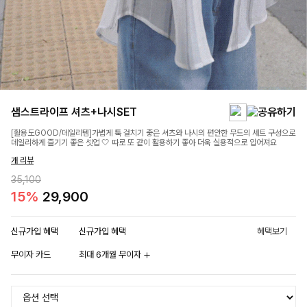
샘스트라이프 셔츠+나시SET
[활용도GOOD/데일리템]가볍게 툭 걸치기 좋은 셔츠와 나시의 편안한 무드의 세트 구성으로
데일리하게 즐기기 좋은 셋업 🤍 따로 또 같이 활용하기 좋아 더욱 실용적으로 입어져요
개 리뷰
35,100
15%
29,900
신규가입 혜택
신규가입 혜택
혜택보기
무이자 카드
최대 6개월 무이자