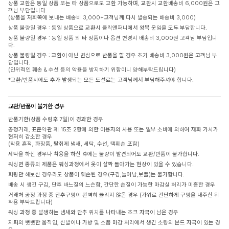
상품 교환은 동일 상품 또는 타 상품으로도 교환 가능하며, 교환시 교환배송비 6,000원은 고
객님 부담입니다.
(상품을 저희쪽에 보내는 배송비 3,000+고객님께 다시 발송되는 배송비 3,000)
상품 불량일 경우 : 동일 상품으로 교환시 클릭앤퍼니에서 왕복 운임을 모두 부담합니다.
상품 불량일 경우 : 동일 상품 외 타 상품이나 옵션 변경시 배송비 3,000원 고객님 부담입니
다.
상품 불량일 경우 : 교환이 아닌 변심으로 반품을 할 경우 초기 배송비 3,000원은 고객님 부
담입니다.
(인위적인 훼손 & 수선 등의 악용을 방지하기 위함이니 양해부탁드립니다)
*교환/반품시에도 추가 발생되는 모든 도선료는 고객님께서 부담해주셔야 합니다.
교환/반품이 불가한 경우
반품기한(상품 수령후 7일)이 경과한 경우
공정거래, 표준약관 제 15조 2항에 의한 이용자의 사용 또는 일부 소비에 의하여 재화 가치가
현저히 감소한 경우
(착용 흔적, 화장품, 탈취제 냄새, 세탁, 수선, 택훼손 포함)
세탁을 하신 경우나 착용을 하신 후에는 불량이 발견되어도 교환/반품이 불가합니다.
워싱면 종류의 제품은 워싱과정에서 옷이 살짝 돌아가는 현상이 있을 수 있습니다.
피팅만 해보신 경우라도 상품이 훼손된 경우(구김,늘어남,보풀)는 불가합니다.
배송 시 생긴 구김, 단추 바느질의 느슨함, 간단한 손질이 가능한 마감실 처리가 미흡한 경우
거래처 공정 과정 중 단추구멍이 완벽히 뚫리지 않은 경우 (가위로 간단하게 구멍을 내주신 뒤
착용 부탁드립니다)
워싱 과정 중 발생하는 냄새와 단추 위치를 나타내는 초크 자국이 남은 경우
지퍼의 뻣뻣한 움직임, 신발이나 가방 및 소품 마감 처리에서 생긴 소량의 본드 자국이 있는 경