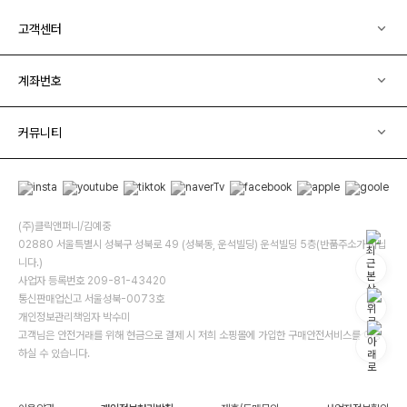
고객센터
계좌번호
커뮤니티
(주)클릭앤퍼니/김예중
02880 서울특별시 성북구 성북로 49 (성북동, 운석빌딩) 운석빌딩 5층(반품주소가 아닙
니다.)
사업자 등록번호 209-81-43420
통신판매업신고 서울성북-0073호
개인정보관리책임자 박수미
고객님은 안전거래를 위해 현금으로 결제 시 저희 소핑몰에 가입한 구매안전서비스를 이용
하실 수 있습니다.