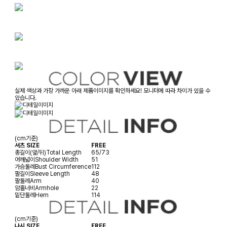
실제 색상과 가장 가까운 아래 제품이미지를 확인하세요! 모니터에 따라 차이가 있을 수
있습니다.
(cm기준)
셔츠 SIZE
FREE
총길이(앞/뒤)
Total Length
65/73
어깨넓이
Shoulder Width
51
가슴둘레
Bust Circumference
112
팔길이
Sleeve Length
48
팔둘레
Arm
40
암홀너비
Armhole
22
밑단둘레
Hem
114
(cm기준)
나시 SIZE
FREE