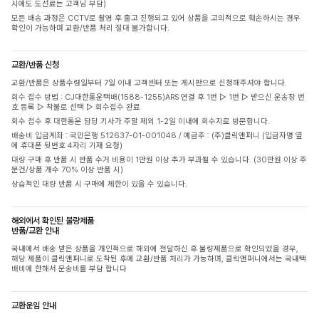
시에도 도선료는 고객님 부담)
모든 배송 과정은 CCTV로 촬영 후 출고 진행되고 있어 상품을 고의적으로 훼손하시는 경우
확인이 가능하며 교환/반품 처리 절대 불가합니다.
교환/반품 신청
교환/반품은 상품수령일부터 7일 이내 고객센터 또는 게시판으로 신청해주셔야 합니다.
회수 접수 방법 : CJ대한통운택배(1588-1255)ARS 연결 후 1번 ▷ 1번 ▷ 받으신 운송장 번
호 등록 ▷ 착불로 선택 ▷ 회수접수 완료
회수 접수 후 대한통운 담당 기사가 주말 제외 1-2일 이내에 회수지로 방문합니다.
배송비 입금계좌 : 국민은행 512637-01-001048 / 예금주 : (주)클릭앤퍼니 (입금자명 옆
에 휴대폰 뒷번호 4자리 기재 요청)
대량 구매 후 반품 시 반품 수거 비용이 1만원 이상 추가 부과될 수 있습니다. (30만원 이상 주
문건/상품 개수 70% 이상 반품 시)
상습적인 대량 반품 시 구매에 제한이 있을 수 있습니다.
해외에서 확인된 불량제품
반품/교환 안내
국내에서 배송 받은 상품을 개인적으로 해외에 전달하신 후 불량제품으로 확인되었을 경우,
해당 제품이 클릭앤퍼니로 도착된 후에 교환/반품 처리가 가능하며, 클릭앤퍼니에서는 국내택
배비에 한해서 운송비를 부담 합니다
교환운임 안내