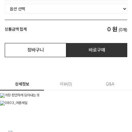
0
원
상품금액 합계
(
0
개)
장바구니
바로구매
상세정보
리뷰
(
0
)
Q&A