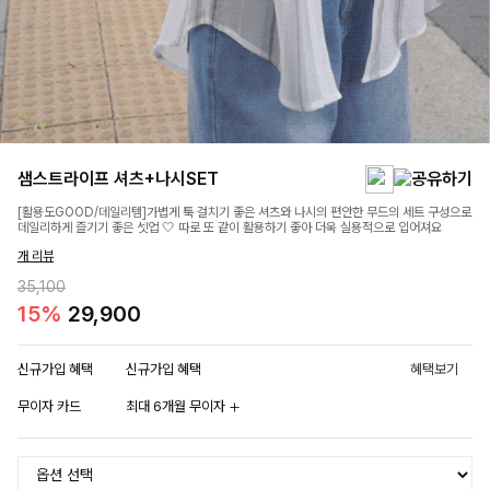
샘스트라이프 셔츠+나시SET
[활용도GOOD/데일리템]가볍게 툭 걸치기 좋은 셔츠와 나시의 편안한 무드의 세트 구성으로
데일리하게 즐기기 좋은 셋업 🤍 따로 또 같이 활용하기 좋아 더욱 실용적으로 입어져요
개 리뷰
35,100
15%
29,900
신규가입 혜택
신규가입 혜택
혜택보기
무이자 카드
최대 6개월 무이자