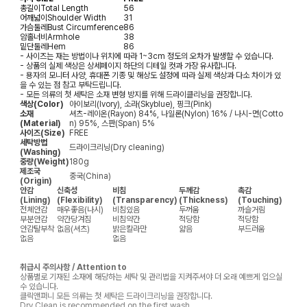
총길이
Total Length
56
어깨넓이
Shoulder Width
31
가슴둘레
Bust Circumference
86
암홀너비
Armhole
38
밑단둘레
Hem
86
- 사이즈는 재는 방법이나 위치에 따라 1~3cm 정도의 오차가 발생할 수 있습니다.
- 상품의 실제 색상은 상세페이지 하단의 디테일 컷과 가장 유사합니다.
- 용자의 모니터 사양, 휴대폰 기종 및 해상도 설정에 따라 실제 색상과 다소 차이가 있
을 수 있는 점 참고 부탁드립니다.
- 모든 의류의 첫 세탁은 소재 변형 방지를 위해 드라이클리닝을 권장합니다.
색상(Color)
아이보리(Ivory), 소라(Skyblue), 핑크(Pink)
소재
셔츠-레이온(Rayon) 84%, 나일론(Nylon) 16% / 나시-면(Cotto
(Material)
n) 95%, 스판(Span) 5%
사이즈(Size)
FREE
세탁방법
드라이크리닝(Dry cleaning)
(Washing)
중량(Weight)
180g
제조국
중국(China)
(Origin)
안감
신축성
비침
두께감
촉감
(Lining)
(Flexibility)
(Transparency)
(Thickness)
(Touching)
전체안감
매우좋음(나시)
비침있음
두꺼움
까슬거림
부분안감
약간당겨짐
비침약간
적당함
적당함
안감탈부착
없음(셔츠)
밝은칼라만
얇음
부드러움
없음
없음
취급시 주의사항 / Attention to
상품별로 기재된 소재에 해당하는 세탁 및 관리법을 지켜주셔야 더 오래 예쁘게 입으실
수 있습니다.
클릭앤퍼니 모든 의류는 첫 세탁은 드라이크리닝을 권장합니다.
Dry Clean is recommended on the first wash.