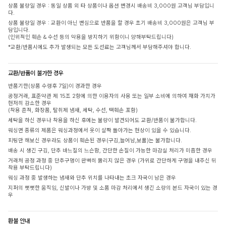
상품 불량일 경우 : 동일 상품 외 타 상품이나 옵션 변경시 배송비 3,000원 고객님 부담입니
다.
상품 불량일 경우 : 교환이 아닌 변심으로 반품을 할 경우 초기 배송비 3,000원은 고객님 부
담입니다.
(인위적인 훼손 & 수선 등의 악용을 방지하기 위함이니 양해부탁드립니다)
*교환/반품시에도 추가 발생되는 모든 도선료는 고객님께서 부담해주셔야 합니다.
교환/반품이 불가한 경우
반품기한(상품 수령후 7일)이 경과한 경우
공정거래, 표준약관 제 15조 2항에 의한 이용자의 사용 또는 일부 소비에 의하여 재화 가치가
현저히 감소한 경우
(착용 흔적, 화장품, 탈취제 냄새, 세탁, 수선, 택훼손 포함)
세탁을 하신 경우나 착용을 하신 후에는 불량이 발견되어도 교환/반품이 불가합니다.
워싱면 종류의 제품은 워싱과정에서 옷이 살짝 돌아가는 현상이 있을 수 있습니다.
피팅만 해보신 경우라도 상품이 훼손된 경우(구김,늘어남,보풀)는 불가합니다.
배송 시 생긴 구김, 단추 바느질의 느슨함, 간단한 손질이 가능한 마감실 처리가 미흡한 경우
거래처 공정 과정 중 단추구멍이 완벽히 뚫리지 않은 경우 (가위로 간단하게 구멍을 내주신 뒤
착용 부탁드립니다)
워싱 과정 중 발생하는 냄새와 단추 위치를 나타내는 초크 자국이 남은 경우
지퍼의 뻣뻣한 움직임, 신발이나 가방 및 소품 마감 처리에서 생긴 소량의 본드 자국이 있는 경
우
환불 안내