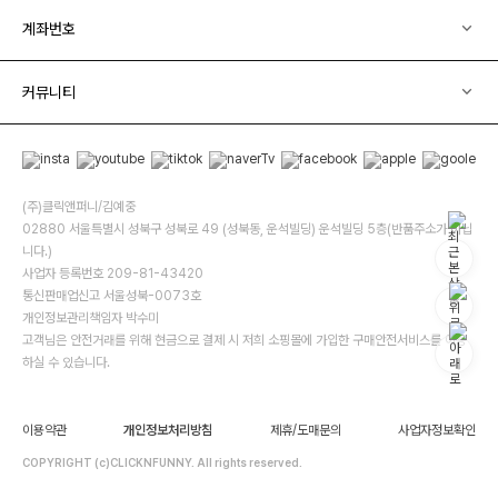
계좌번호
커뮤니티
(주)클릭앤퍼니/김예중
02880 서울특별시 성북구 성북로 49 (성북동, 운석빌딩) 운석빌딩 5층(반품주소가 아닙
니다.)
사업자 등록번호 209-81-43420
통신판매업신고 서울성북-0073호
개인정보관리책임자 박수미
고객님은 안전거래를 위해 현금으로 결제 시 저희 소핑몰에 가입한 구매안전서비스를 이용
하실 수 있습니다.
이용약관
개인정보처리방침
제휴/도매문의
사업자정보확인
COPYRIGHT (c)CLICKNFUNNY. All rights reserved.