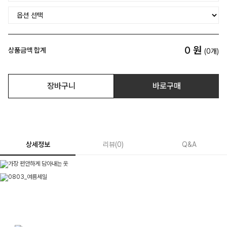
0
원
상품금액 합계
(
0
개)
장바구니
바로구매
상세정보
리뷰
(
0
)
Q&A