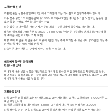
교환/반품 신청
교환/반품은 상품수령일부터 7일 이내 고객센터 또는 게시판으로 신청해주셔야 합니다.
회수 접수 방법 : CJ대한통운택배(1588-1255)ARS 연결 후 1번 ▷ 1번 ▷ 받으신 운송장 번
호 등록 ▷ 착불로 선택 ▷ 회수접수 완료
회수 접수 후 대한통운 담당 기사가 주말 제외 1-2일 이내에 회수지로 방문합니다.
배송비 입금계좌 : 국민은행 512637-01-001048 / 예금주 : (주)클릭앤퍼니 (입금자명 옆
에 휴대폰 뒷번호 4자리 기재 요청)
대량 구매 후 반품 시 반품 수거 비용이 1만원 이상 추가 부과될 수 있습니다. (30만원 이상 주
문건/상품 개수 70% 이상 반품 시)
상습적인 대량 반품 시 구매에 제한이 있을 수 있습니다.
해외에서 확인된 불량제품
반품/교환 안내
국내에서 배송 받은 상품을 개인적으로 해외에 전달하신 후 불량제품으로 확인되었을 경우,
해당 제품이 클릭앤퍼니로 도착된 후에 교환/반품 처리가 가능하며, 클릭앤퍼니에서는 국내택
배비에 한해서 운송비를 부담 합니다
교환운임 안내
상품 교환은 동일 상품 또는 타 상품으로도 교환 가능하며, 교환시 교환배송비 6,000원은 고
객님 부담입니다.
(상품을 저희쪽에 보내는 배송비 3,000+고객님께 다시 발송되는 배송비 3,000)
상품 불량일 경우 : 동일 상품으로 교환시 클릭앤퍼니에서 왕복 운임을 모두 부담합니다.