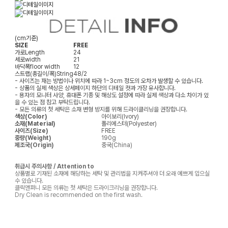
(cm기준)
SIZE
FREE
가로
Length
24
세로
width
21
바닥폭
floor width
12
스트랩(총길이/폭)
String
48/2
- 사이즈는 재는 방법이나 위치에 따라 1~3cm 정도의 오차가 발생할 수 있습니다.
- 상품의 실제 색상은 상세페이지 하단의 디테일 컷과 가장 유사합니다.
- 용자의 모니터 사양, 휴대폰 기종 및 해상도 설정에 따라 실제 색상과 다소 차이가 있
을 수 있는 점 참고 부탁드립니다.
- 모든 의류의 첫 세탁은 소재 변형 방지를 위해 드라이클리닝을 권장합니다.
색상(Color)
아이보리(Ivory)
소재(Material)
폴리에스터(Polyester)
사이즈(Size)
FREE
중량(Weight)
190g
제조국(Origin)
중국(China)
취급시 주의사항 / Attention to
상품별로 기재된 소재에 해당하는 세탁 및 관리법을 지켜주셔야 더 오래 예쁘게 입으실
수 있습니다.
클릭앤퍼니 모든 의류는 첫 세탁은 드라이크리닝을 권장합니다.
Dry Clean is recommended on the first wash.