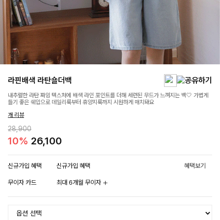
라핀배색 라탄숄더백
내추럴한 라탄 짜임 텍스처에 배색 라인 포인트를 더해 세련된 무드가 느껴지는 백🤍 가볍게
들기 좋은 쉐입으로 데일리룩부터 휴양지룩까지 시원하게 매치돼요
개 리뷰
28,900
10%
26,100
신규가입 혜택
신규가입 혜택
혜택보기
무이자 카드
최대 6개월 무이자