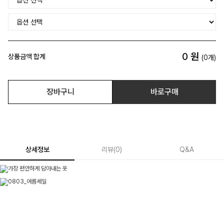
0
원
상품금액 합계
(
0
개)
장바구니
바로구매
상세정보
리뷰
(
0
)
Q&A