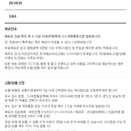
REVIEW
Q&A
배송안내
배송은 입금 확인 후 2~3일 이내(주말제외) CJ 대한통운으로 발송됩니다.
단, 주문량이 폭주하는 경우 배송이 지연될 수 있으니 양해바랍니다.
무료배송은 순수 결제금액 6만원 이상 구매시(할인 및 적립금 제외한 금액) 적용됩니다.
제주도 및 도서산간지역은 추가배송비(도선료) 3,000원이 부과됩니다. (무료배송,교환/반품
시에도 도선료는 고객님 부담)
모든 배송 과정은 CCTV로 촬영 후 출고 진행되고 있어 상품을 고의적으로 훼손하시는 경우
확인이 가능하며 교환/반품 처리 절대 불가합니다.
교환/반품 신청
교환/반품은 상품수령일부터 7일 이내 고객센터 또는 게시판으로 신청해주셔야 합니다.
회수 접수 방법 : CJ대한통운택배(1588-1255)ARS 연결 후 1번 ▷ 1번 ▷ 받으신 운송장 번
호 등록 ▷ 착불로 선택 ▷ 회수접수 완료
회수 접수 후 대한통운 담당 기사가 주말 제외 1-2일 이내에 회수지로 방문합니다.
배송비 입금계좌 : 국민은행 512637-01-001048 / 예금주 : (주)클릭앤퍼니 (입금자명 옆
에 휴대폰 뒷번호 4자리 기재 요청)
대량 구매 후 반품 시 반품 수거 비용이 1만원 이상 추가 부과될 수 있습니다. (30만원 이상 주
문건/상품 개수 70% 이상 반품 시)