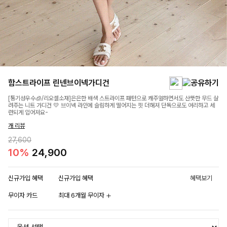
함스트라이프 린넨브이넥가디건
[통기성우수🧊/리오셀소재]은은한 배색 스트라이프 패턴으로 캐주얼하면서도 산뜻한 무드 살
려주는 니트 가디건 💛 브이넥 라인에 슬림하게 떨어지는 핏 더해져 단독으로도 여리하고 세
련되게 입어져요-
개 리뷰
27,600
10%
24,900
신규가입 혜택
신규가입 혜택
혜택보기
무이자 카드
최대 6개월 무이자