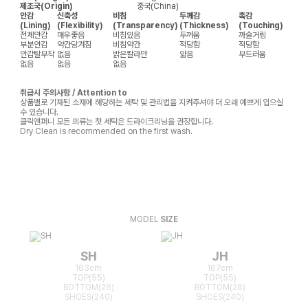
제조국(Origin)
중국(China)
안감
신축성
비침
두께감
촉감
(Lining)
(Flexibility)
(Transparency)
(Thickness)
(Touching)
전체안감
매우좋음
비침있음
두꺼움
까슬거림
부분안감
약간당겨짐
비침약간
적당함
적당함
안감탈부착
없음
밝은칼라만
얇음
부드러움
없음
없음
없음
취급시 주의사항 / Attention to
상품별로 기재된 소재에 해당하는 세탁 및 관리법을 지켜주셔야 더 오래 예쁘게 입으실
수 있습니다.
클릭앤퍼니 모든 의류는 첫 세탁은 드라이크리닝을 권장합니다.
Dry Clean is recommended on the first wash.
MODEL
SIZE
SH
JH
163cm
167cm
TOP(55)
TOP(55)
BOTTOM(26)
BOTTOM(26)
SHOES(240)
SHOES(240)