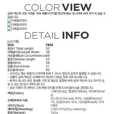
실제 색상과 가장 가까운 아래 제품이미지를 확인하세요! 모니터에 따라 차이가 있을 수
있습니다.
(cm기준)
SIZE
FREE
총길이
Total Length
52
어깨넓이
Shoulder Width
36
가슴둘레
Bust Circumference
96
팔길이
Sleeve Length
20
팔둘레
Arm
28
암홀너비
Armhole
21
밑단둘레
Hem
80
- 사이즈는 재는 방법이나 위치에 따라 1~3cm 정도의 오차가 발생할 수 있습니다.
- 상품의 실제 색상은 상세페이지 하단의 디테일 컷과 가장 유사합니다.
- 용자의 모니터 사양, 휴대폰 기종 및 해상도 설정에 따라 실제 색상과 다소 차이가 있
을 수 있는 점 참고 부탁드립니다.
- 모든 의류의 첫 세탁은 소재 변형 방지를 위해 드라이클리닝을 권장합니다.
그레이(Gray), 옐로우(Yellow), 아이보리(Ivor
색상(Color)
y)
비스코스(Viscose) 69%, 나일론(Nylon)1
소재(Material)
1%, 린넨(linen) 10%, 리오셀(Riosell) 10%
사이즈(Size)
FREE
세탁방법(Washing)
드라이크리닝(Dry cleaning)
중량(Weight)
140g