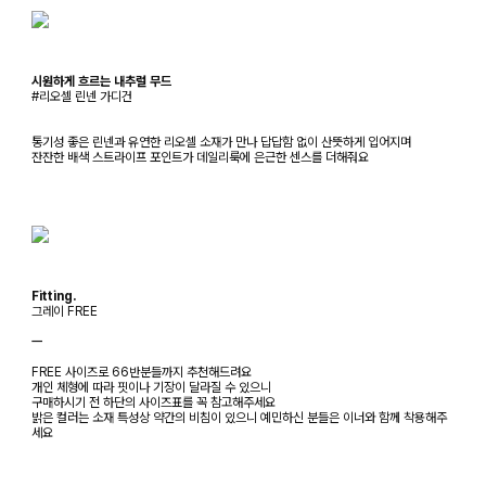
시원하게 흐르는 내추럴 무드
#리오셀 린넨 가디건
통기성 좋은 린넨과 유연한 리오셀 소재가 만나 답답함 없이 산뜻하게 입어지며
잔잔한 배색 스트라이프 포인트가 데일리룩에 은근한 센스를 더해줘요
Fitting.
그레이 FREE
ㅡ
FREE 사이즈로 66반분들까지 추천해드려요
개인 체형에 따라 핏이나 기장이 달라질 수 있으니
구매하시기 전 하단의 사이즈표를 꼭 참고해주세요
밝은 컬러는 소재 특성상 약간의 비침이 있으니 예민하신 분들은 이너와 함께 착용해주
세요