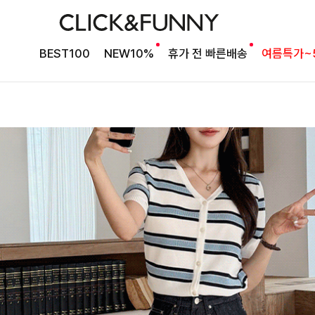
BEST100
NEW10%
휴가 전 빠른배송
여름특가~