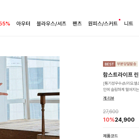
55%
아우터
블라우스/셔츠
팬츠
원피스/스커트
니트
함스트라이프 
[통기성우수🧊/리오셀
인에 슬림하게 떨어지는
개 리뷰
27,600
10%
24,900
제품코드