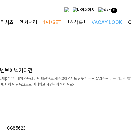
0
티셔츠
액세서리
1+1/SET
*하객룩*
VACAY LOOK
린넨브이넥가디건
소재]은은한 배색 스트라이프 패턴으로 캐주얼하면서도 산뜻한 무드 살려주는 니트 가디건 💛
 핏 더해져 단독으로도 여리하고 세련되게 입어져요-
CG85623