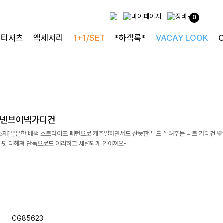
0
티셔츠
액세서리
1+1/SET
*하객룩*
VACAY LOOK
린넨브이넥가디건
소재]은은한 배색 스트라이프 패턴으로 캐주얼하면서도 산뜻한 무드 살려주는 니트 가디건 💛
 핏 더해져 단독으로도 여리하고 세련되게 입어져요-
CG85623