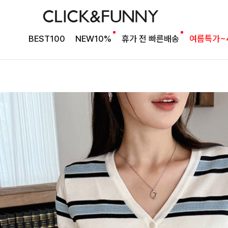
BEST100
NEW10%
휴가 전 빠른배송
여름특가~