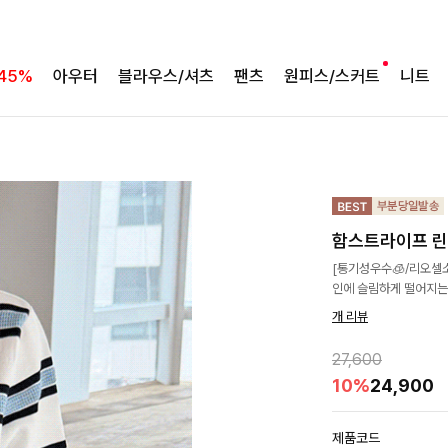
45%
아우터
블라우스/셔츠
팬츠
원피스/스커트
니트
함스트라이프 
[통기성우수🧊/리오셀
인에 슬림하게 떨어지는
개 리뷰
27,600
10%
24,900
제품코드