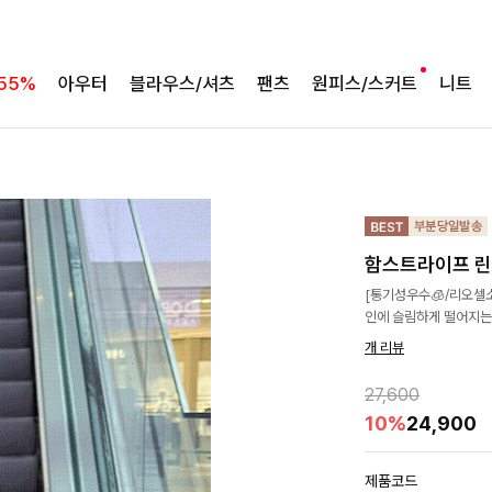
55%
아우터
블라우스/셔츠
팬츠
원피스/스커트
니트
함스트라이프 
[통기성우수🧊/리오셀
인에 슬림하게 떨어지는
개 리뷰
27,600
10%
24,900
제품코드