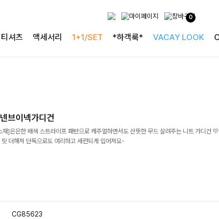
0
티셔츠
액세서리
1+1/SET
*하객룩*
VACAY LOOK
린넨브이넥가디건
소재]은은한 배색 스트라이프 패턴으로 캐주얼하면서도 산뜻한 무드 살려주는 니트 가디건 💛
 핏 더해져 단독으로도 여리하고 세련되게 입어져요-
CG85623