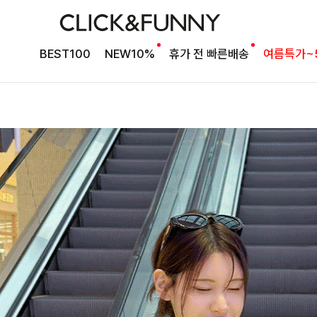
BEST100
NEW10%
휴가 전 빠른배송
여름특가~