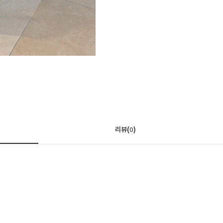
리뷰(
)
0