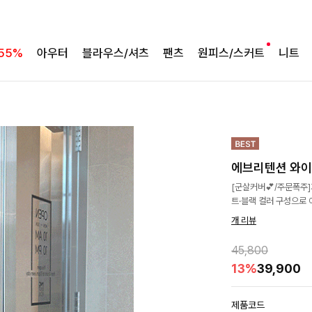
55%
아우터
블라우스/셔츠
팬츠
원피스/스커트
니트
에브리텐션 와이
[군살커버💕/주문폭주
트·블랙 컬러 구성으로
개 리뷰
45,800
13%
39,900
제품코드