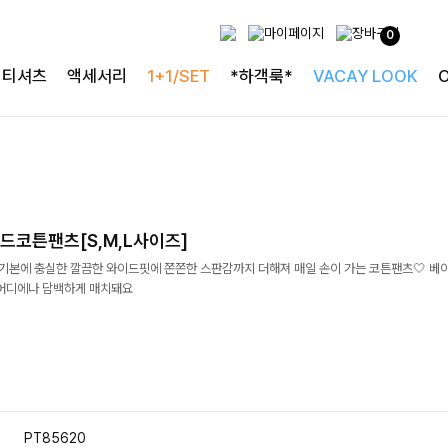
0
티셔츠
액세서리
1+1/SET
*하객룩*
VACAY LOOK
드코튼팬츠[S,M,L사이즈]
]기본에 충실한 깔끔한 와이드핏에 쫀쫀한 스판감까지 더해져 매일 손이 가는 코튼팬츠🤍 베
 어디에나 담백하게 매치돼요
PT85620