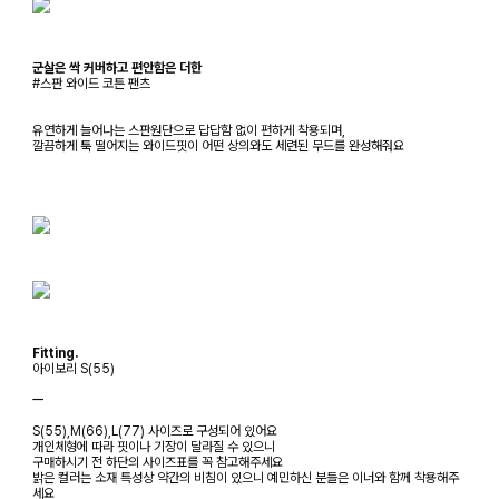
군살은 싹 커버하고 편안함은 더한
#스판 와이드 코튼 팬츠
유연하게 늘어나는 스판원단으로 답답함 없이 편하게 착용되며,
깔끔하게 툭 떨어지는 와이드핏이 어떤 상의와도 세련된 무드를 완성해줘요
Fitting.
아이보리 S(55)
ㅡ
S(55),M(66),L(77) 사이즈로 구성되어 있어요
개인체형에 따라 핏이나 기장이 달라질 수 있으니
구매하시기 전 하단의 사이즈표를 꼭 참고해주세요
밝은 컬러는 소재 특성상 약간의 비침이 있으니 예민하신 분들은 이너와 함께 착용해주
세요