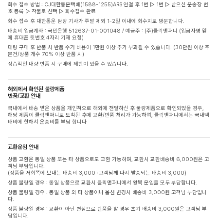
회수 접수 방법 : CJ대한통운택배(1588-1255)ARS 연결 후 1번 ▷ 1번 ▷ 받으신 운송장 번
호 등록 ▷ 착불로 선택 ▷ 회수접수 완료
회수 접수 후 대한통운 담당 기사가 주말 제외 1-2일 이내에 회수지로 방문합니다.
배송비 입금계좌 : 국민은행 512637-01-001048 / 예금주 : (주)클릭앤퍼니 (입금자명 옆
에 휴대폰 뒷번호 4자리 기재 요청)
대량 구매 후 반품 시 반품 수거 비용이 1만원 이상 추가 부과될 수 있습니다. (30만원 이상 주
문건/상품 개수 70% 이상 반품 시)
상습적인 대량 반품 시 구매에 제한이 있을 수 있습니다.
해외에서 확인된 불량제품
반품/교환 안내
국내에서 배송 받은 상품을 개인적으로 해외에 전달하신 후 불량제품으로 확인되었을 경우,
해당 제품이 클릭앤퍼니로 도착된 후에 교환/반품 처리가 가능하며, 클릭앤퍼니에서는 국내택
배비에 한해서 운송비를 부담 합니다
교환운임 안내
상품 교환은 동일 상품 또는 타 상품으로도 교환 가능하며, 교환시 교환배송비 6,000원은 고
객님 부담입니다.
(상품을 저희쪽에 보내는 배송비 3,000+고객님께 다시 발송되는 배송비 3,000)
상품 불량일 경우 : 동일 상품으로 교환시 클릭앤퍼니에서 왕복 운임을 모두 부담합니다.
상품 불량일 경우 : 동일 상품 외 타 상품이나 옵션 변경시 배송비 3,000원 고객님 부담입니
다.
상품 불량일 경우 : 교환이 아닌 변심으로 반품을 할 경우 초기 배송비 3,000원은 고객님 부
담입니다.