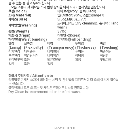
을 수 있는 점 참고 부탁드립니다.
- 모든 의류의 첫 세탁은 소재 변형 방지를 위해 드라이클리닝을 권장합니다.
색상(Color)
아이보리(Ivory),블랙(Black)
소재(Material)
면(Cotton)96%, 스판(Span)4%
사이즈(Size)
S(55),M(66),L(77)
드라이크리닝(Dry cleaning), 손세탁 (Hand
세탁방법(Washing)
wash)
중량(Weight)
370g
제조국(Origin)
대한민국(Korea)
허리밴딩(Waist banding)
전체밴딩(Full banding)
안감
신축성
비침
두께감
촉감
(Lining)
(Flexibility)
(Transparency)
(Thickness)
(Touching)
전체안감
매우좋음
비침있음
두꺼움
까슬거림
부분안감
약간당겨짐
비침약간
적당함
적당함
안감탈부착
없음
밝은칼라만
얇음
부드러움
없음
없음
없음
취급시 주의사항 / Attention to
상품별로 기재된 소재에 해당하는 세탁 및 관리법을 지켜주셔야 더 오래 예쁘게 입으실
수 있습니다.
클릭앤퍼니 모든 의류는 첫 세탁은 드라이크리닝을 권장합니다.
Dry Clean is recommended on the first wash.
MODEL
SIZE