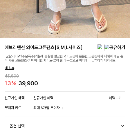
에브리텐션 와이드코튼팬츠[S,M,L사이즈]
[군살커버💕/주문폭주]기본에 충실한 깔끔한 와이드핏에 쫀쫀한 스판감까지 더해져 매일 손
이 가는 코튼팬츠🤍 베이직한 화이트·블랙 컬러 구성으로 어디에나 담백하게 매치돼요
개 리뷰
45,800
13%
39,900
신규가입 혜택
신규가입 혜택
혜택보기
무이자 카드
최대 6개월 무이자