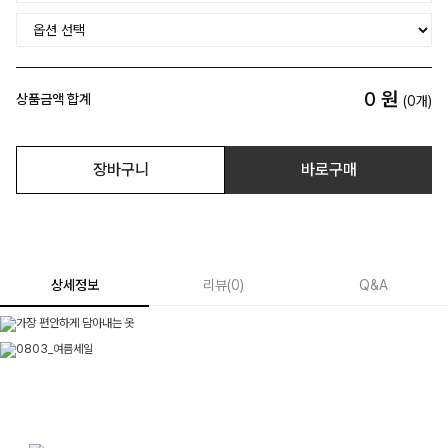
0
원
상품금액 합계
(
0
개)
장바구니
바로구매
상세정보
리뷰
(
0
)
Q&A