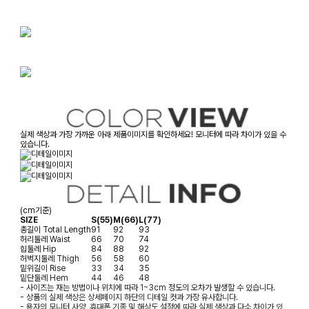
실제 색상과 가장 가까운 아래 제품이미지를 확인하세요! 모니터에 따라 차이가 있을 수
있습니다.
(cm기준)
SIZE
S(55)
M(66)
L(77)
총길이
Total Length
91
92
93
허리둘레
Waist
66
70
74
힙둘레
Hip
84
88
92
허벅지둘레
Thigh
56
58
60
밑위길이
Rise
33
34
35
밑단둘레
Hem
44
46
48
- 사이즈는 재는 방법이나 위치에 따라 1~3cm 정도의 오차가 발생할 수 있습니다.
- 상품의 실제 색상은 상세페이지 하단의 디테일 컷과 가장 유사합니다.
- 용자의 모니터 사양, 휴대폰 기종 및 해상도 설정에 따라 실제 색상과 다소 차이가 있