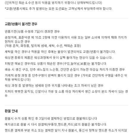
(인위적인 훼손 & 수선 등의 악용을 방지하기 위함이니 양해부탁드립니다)
*교환/반품시에도 추가 발생되는 모든 도선료는 고객님께서 부담해주셔야 합니다.
교환/반품이 불가한 경우
반품기한(상품 수령후 7일)이 경과한 경우
공정거래, 표준약관 제 15조 2항에 의한 이용자의 사용 또는 일부 소비에 의하여 재화 가치가
현저히 감소한 경우
(착용 흔적, 화장품, 탈취제 냄새, 세탁, 수선, 택훼손 포함)
세탁을 하신 경우나 착용을 하신 후에는 불량이 발견되어도 교환/반품이 불가합니다.
워싱면 종류의 제품은 워싱과정에서 옷이 살짝 돌아가는 현상이 있을 수 있습니다.
피팅만 해보신 경우라도 상품이 훼손된 경우(구김,늘어남,보풀)는 불가합니다.
배송 시 생긴 구김, 단추 바느질의 느슨함, 간단한 손질이 가능한 마감실 처리가 미흡한 경우
거래처 공정 과정 중 단추구멍이 완벽히 뚫리지 않은 경우 (가위로 간단하게 구멍을 내주신 뒤
착용 부탁드립니다)
워싱 과정 중 발생하는 냄새와 단추 위치를 나타내는 초크 자국이 남은 경우
지퍼의 뻣뻣한 움직임, 신발이나 가방 및 소품 마감 처리에서 생긴 소량의 본드 자국이 있는 경
우
환불 안내
환불시 수거 상품 확인 후 3일이내 결제하신 방법으로 환불해드립니다
예치금으로 환불 시 다시 원결제(무통장,핸드폰,카드)로의 환불은 불가합니다.
핸드폰 결제후 부분 취소 또는 결제한 달이 지나 환불시, 통신사 정책상 핸드폰 취소가 되지않