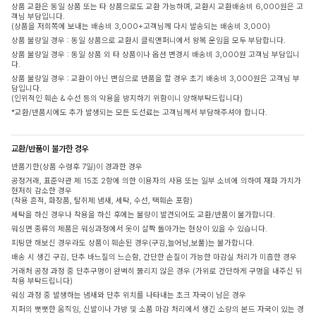
상품 교환은 동일 상품 또는 타 상품으로도 교환 가능하며, 교환시 교환배송비 6,000원은 고
객님 부담입니다.
(상품을 저희쪽에 보내는 배송비 3,000+고객님께 다시 발송되는 배송비 3,000)
상품 불량일 경우 : 동일 상품으로 교환시 클릭앤퍼니에서 왕복 운임을 모두 부담합니다.
상품 불량일 경우 : 동일 상품 외 타 상품이나 옵션 변경시 배송비 3,000원 고객님 부담입니
다.
상품 불량일 경우 : 교환이 아닌 변심으로 반품을 할 경우 초기 배송비 3,000원은 고객님 부
담입니다.
(인위적인 훼손 & 수선 등의 악용을 방지하기 위함이니 양해부탁드립니다)
*교환/반품시에도 추가 발생되는 모든 도선료는 고객님께서 부담해주셔야 합니다.
교환/반품이 불가한 경우
반품기한(상품 수령후 7일)이 경과한 경우
공정거래, 표준약관 제 15조 2항에 의한 이용자의 사용 또는 일부 소비에 의하여 재화 가치가
현저히 감소한 경우
(착용 흔적, 화장품, 탈취제 냄새, 세탁, 수선, 택훼손 포함)
세탁을 하신 경우나 착용을 하신 후에는 불량이 발견되어도 교환/반품이 불가합니다.
워싱면 종류의 제품은 워싱과정에서 옷이 살짝 돌아가는 현상이 있을 수 있습니다.
피팅만 해보신 경우라도 상품이 훼손된 경우(구김,늘어남,보풀)는 불가합니다.
배송 시 생긴 구김, 단추 바느질의 느슨함, 간단한 손질이 가능한 마감실 처리가 미흡한 경우
거래처 공정 과정 중 단추구멍이 완벽히 뚫리지 않은 경우 (가위로 간단하게 구멍을 내주신 뒤
착용 부탁드립니다)
워싱 과정 중 발생하는 냄새와 단추 위치를 나타내는 초크 자국이 남은 경우
지퍼의 뻣뻣한 움직임, 신발이나 가방 및 소품 마감 처리에서 생긴 소량의 본드 자국이 있는 경