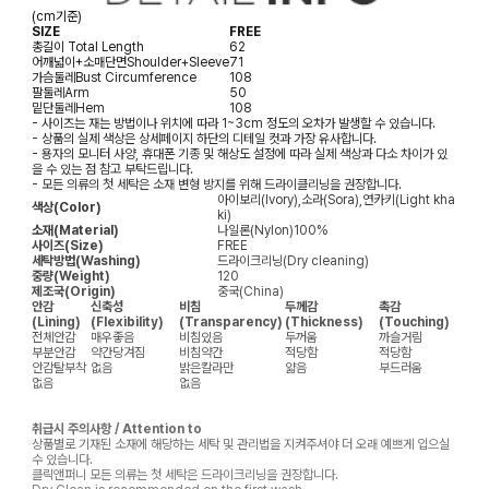
(cm기준)
SIZE
FREE
총길이
Total Length
62
어깨넓이+소매단면
Shoulder+Sleeve
71
가슴둘레
Bust Circumference
108
팔둘레
Arm
50
밑단둘레
Hem
108
- 사이즈는 재는 방법이나 위치에 따라 1~3cm 정도의 오차가 발생할 수 있습니다.
- 상품의 실제 색상은 상세페이지 하단의 디테일 컷과 가장 유사합니다.
- 용자의 모니터 사양, 휴대폰 기종 및 해상도 설정에 따라 실제 색상과 다소 차이가 있
을 수 있는 점 참고 부탁드립니다.
- 모든 의류의 첫 세탁은 소재 변형 방지를 위해 드라이클리닝을 권장합니다.
아이보리(Ivory),소라(Sora),연카키(Light kha
색상(Color)
ki)
소재(Material)
나일론(Nylon)100%
사이즈(Size)
FREE
세탁방법(Washing)
드라이크리닝(Dry cleaning)
중량(Weight)
120
제조국(Origin)
중국(China)
안감
신축성
비침
두께감
촉감
(Lining)
(Flexibility)
(Transparency)
(Thickness)
(Touching)
전체안감
매우좋음
비침있음
두꺼움
까슬거림
부분안감
약간당겨짐
비침약간
적당함
적당함
안감탈부착
없음
밝은칼라만
얇음
부드러움
없음
없음
취급시 주의사항 / Attention to
상품별로 기재된 소재에 해당하는 세탁 및 관리법을 지켜주셔야 더 오래 예쁘게 입으실
수 있습니다.
클릭앤퍼니 모든 의류는 첫 세탁은 드라이크리닝을 권장합니다.