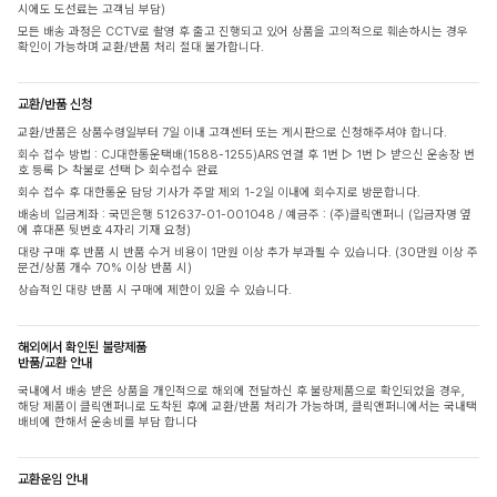
시에도 도선료는 고객님 부담)
모든 배송 과정은 CCTV로 촬영 후 출고 진행되고 있어 상품을 고의적으로 훼손하시는 경우
확인이 가능하며 교환/반품 처리 절대 불가합니다.
교환/반품 신청
교환/반품은 상품수령일부터 7일 이내 고객센터 또는 게시판으로 신청해주셔야 합니다.
회수 접수 방법 : CJ대한통운택배(1588-1255)ARS 연결 후 1번 ▷ 1번 ▷ 받으신 운송장 번
호 등록 ▷ 착불로 선택 ▷ 회수접수 완료
회수 접수 후 대한통운 담당 기사가 주말 제외 1-2일 이내에 회수지로 방문합니다.
배송비 입금계좌 : 국민은행 512637-01-001048 / 예금주 : (주)클릭앤퍼니 (입금자명 옆
에 휴대폰 뒷번호 4자리 기재 요청)
대량 구매 후 반품 시 반품 수거 비용이 1만원 이상 추가 부과될 수 있습니다. (30만원 이상 주
문건/상품 개수 70% 이상 반품 시)
상습적인 대량 반품 시 구매에 제한이 있을 수 있습니다.
해외에서 확인된 불량제품
반품/교환 안내
국내에서 배송 받은 상품을 개인적으로 해외에 전달하신 후 불량제품으로 확인되었을 경우,
해당 제품이 클릭앤퍼니로 도착된 후에 교환/반품 처리가 가능하며, 클릭앤퍼니에서는 국내택
배비에 한해서 운송비를 부담 합니다
교환운임 안내