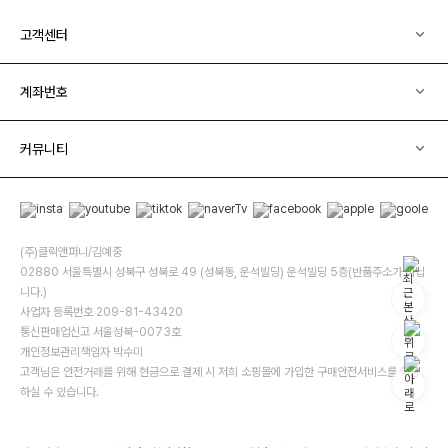
고객센터
계좌번호
커뮤니티
(주)클릭앤퍼니/김예중
02880 서울특별시 성북구 성북로 49 (성북동, 운석빌딩) 운석빌딩 5층(반품주소가 아닙
니다.)
사업자 등록번호 209-81-43420
통신판매업신고 서울성북-0073호
개인정보관리책임자 박수미
고객님은 안전거래를 위해 현금으로 결제 시 저희 소핑몰에 가입한 구매안전서비스를 이용
하실 수 있습니다.