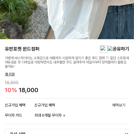
유핀포켓 윈드점퍼
가볍게 바스락거리는 소재감으로 여름까지 시원하게 걸치기 좋은 후드 점퍼 🤍 밑단 스트링과
여유로운 핏 디테일로 아방하면서도 내추럴한 무드 살려주어 데일리부터 장마철까지 활용도
높아요-
개 리뷰
19,900
10%
18,000
신규가입 혜택
신규가입 혜택
혜택보기
무이자 카드
최대 6개월 무이자