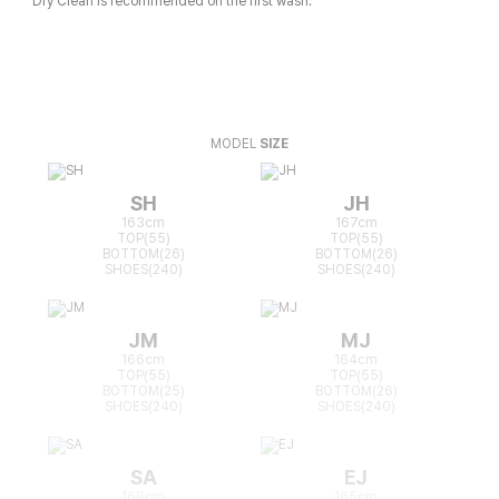
Dry Clean is recommended on the first wash.
MODEL
SIZE
SH
JH
163cm
167cm
TOP(55)
TOP(55)
BOTTOM(26)
BOTTOM(26)
SHOES(240)
SHOES(240)
JM
MJ
166cm
164cm
TOP(55)
TOP(55)
BOTTOM(25)
BOTTOM(26)
SHOES(240)
SHOES(240)
SA
EJ
168cm
165cm