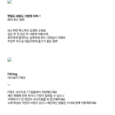
햇빛도 바람도 가볍게 커버-!
에어 후드 점퍼
바스락한 텍스처의 초경량 소재로
입은 듯 안 입은 듯 가볍게 착용되며,
루즈하게 떨어지는 실루엣과 후드 디테일이 더해져
꾸안꾸 무드로 데일리하게 즐기기 좋은 점퍼
Fitting.
아이보리 FREE
ㅡ
FREE 사이즈로 77분들까지 추천해드려요
개인 체형에 따라 핏이나 기장이 달라질 수 있으니
구매하시기 전 하단의 사이즈표를 꼭 참고해주세요
소재 특성상 약간의 비침이 있으니 예민하신 분들은 이너와 함께 착용해주세요