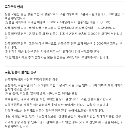
교환운임 안내
상품 교환은 동일 상품 또는 타 상품으로도 교환 가능하며, 교환시 교환배송비 6,000원은 고
객님 부담입니다.
(상품을 저희쪽에 보내는 배송비 3,000+고객님께 다시 발송되는 배송비 3,000)
상품 불량일 경우 : 동일 상품으로 교환시 클릭앤퍼니에서 왕복 운임을 모두 부담합니다.
상품 불량일 경우 : 동일 상품 외 타 상품이나 옵션 변경시 배송비 3,000원 고객님 부담입니
다.
상품 불량일 경우 : 교환이 아닌 변심으로 반품을 할 경우 초기 배송비 3,000원은 고객님 부
담입니다.
(인위적인 훼손 & 수선 등의 악용을 방지하기 위함이니 양해부탁드립니다)
*교환/반품시에도 추가 발생되는 모든 도선료는 고객님께서 부담해주셔야 합니다.
교환/반품이 불가한 경우
반품기한(상품 수령후 7일)이 경과한 경우
공정거래, 표준약관 제 15조 2항에 의한 이용자의 사용 또는 일부 소비에 의하여 재화 가치가
현저히 감소한 경우
(착용 흔적, 화장품, 탈취제 냄새, 세탁, 수선, 택훼손 포함)
세탁을 하신 경우나 착용을 하신 후에는 불량이 발견되어도 교환/반품이 불가합니다.
워싱면 종류의 제품은 워싱과정에서 옷이 살짝 돌아가는 현상이 있을 수 있습니다.
피팅만 해보신 경우라도 상품이 훼손된 경우(구김,늘어남,보풀)는 불가합니다.
배송 시 생긴 구김, 단추 바느질의 느슨함, 간단한 손질이 가능한 마감실 처리가 미흡한 경우
거래처 공정 과정 중 단추구멍이 완벽히 뚫리지 않은 경우 (가위로 간단하게 구멍을 내주신 뒤
착용 부탁드립니다)