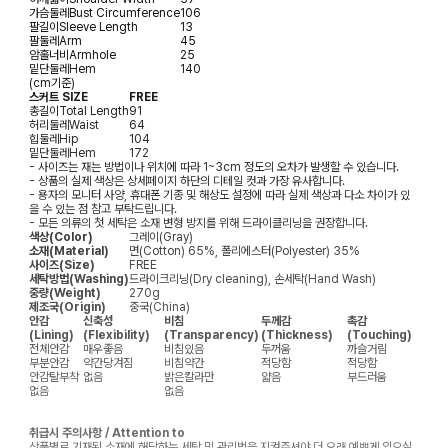
가슴둘레
Bust Circumference
106
팔길이
Sleeve Length
13
팔둘레
Arm
45
암홀너비
Armhole
25
밑단둘레
Hem
140
(cm기준)
스커트 SIZE
FREE
총길이
Total Length
91
허리둘레
Waist
64
힙둘레
Hip
104
밑단둘레
Hem
172
- 사이즈는 재는 방법이나 위치에 따라 1~3cm 정도의 오차가 발생할 수 있습니다.
- 상품의 실제 색상은 상세페이지 하단의 디테일 컷과 가장 유사합니다.
- 용자의 모니터 사양, 휴대폰 기종 및 해상도 설정에 따라 실제 색상과 다소 차이가 있
을 수 있는 점 참고 부탁드립니다.
- 모든 의류의 첫 세탁은 소재 변형 방지를 위해 드라이클리닝을 권장합니다.
색상(Color)
그레이(Gray)
소재(Material)
면(Cotton) 65%, 폴리에스터(Polyester) 35%
사이즈(Size)
FREE
세탁방법(Washing)
드라이크리닝(Dry cleaning), 손세탁(Hand Wash)
중량(Weight)
270g
제조국(Origin)
중국(China)
안감
신축성
비침
두께감
촉감
(Lining)
(Flexibility)
(Transparency)
(Thickness)
(Touching)
전체안감
매우좋음
비침있음
두꺼움
까슬거림
부분안감
약간당겨짐
비침약간
적당함
적당함
안감탈부착
없음
밝은칼라만
얇음
부드러움
없음
없음
취급시 주의사항 / Attention to
상품별로 기재된 소재에 해당하는 세탁 및 관리법을 지켜주셔야 더 오래 예쁘게 입으실