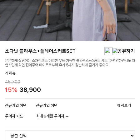
소다닛 블라우스+플레어스커트SET
은은하게 살랑이는 소재감으로 여리한 무드 가득한 블라우스+스커트 세트 🤍편안하면서도 자
연스럽게 라인 잡아주어 데이트룩부터 휴가룩까지 청순하게 즐기기 좋아요-
개 리뷰
45,700
15%
38,900
신규가입 혜택
신규가입 혜택
혜택보기
무이자 카드
최대 6개월 무이자