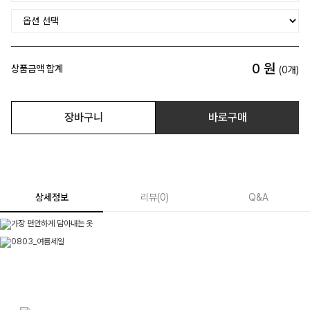
0
원
상품금액 합계
(
0
개)
장바구니
바로구매
상세정보
리뷰
(
0
)
Q&A