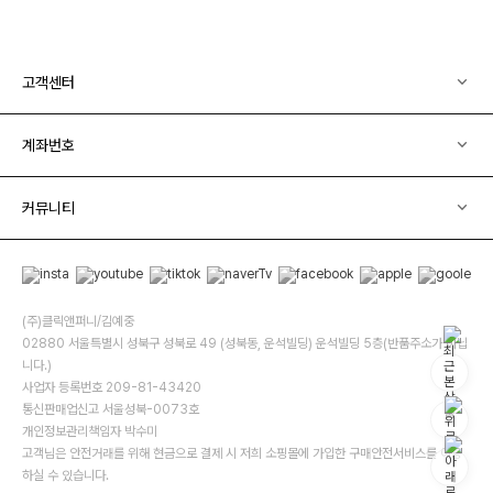
고객센터
계좌번호
커뮤니티
(주)클릭앤퍼니/김예중
02880 서울특별시 성북구 성북로 49 (성북동, 운석빌딩) 운석빌딩 5층(반품주소가 아닙
니다.)
사업자 등록번호 209-81-43420
통신판매업신고 서울성북-0073호
개인정보관리책임자 박수미
고객님은 안전거래를 위해 현금으로 결제 시 저희 소핑몰에 가입한 구매안전서비스를 이용
하실 수 있습니다.