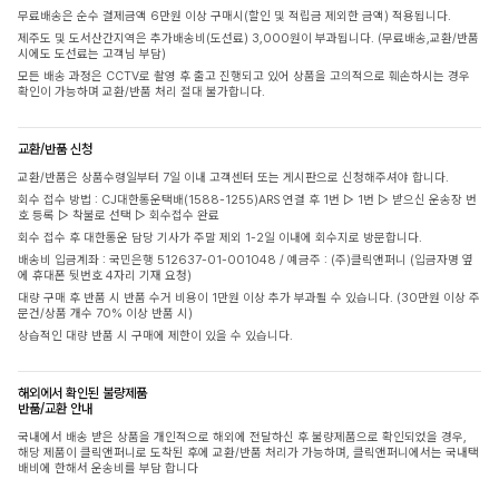
무료배송은 순수 결제금액 6만원 이상 구매시(할인 및 적립금 제외한 금액) 적용됩니다.
제주도 및 도서산간지역은 추가배송비(도선료) 3,000원이 부과됩니다. (무료배송,교환/반품
시에도 도선료는 고객님 부담)
모든 배송 과정은 CCTV로 촬영 후 출고 진행되고 있어 상품을 고의적으로 훼손하시는 경우
확인이 가능하며 교환/반품 처리 절대 불가합니다.
교환/반품 신청
교환/반품은 상품수령일부터 7일 이내 고객센터 또는 게시판으로 신청해주셔야 합니다.
회수 접수 방법 : CJ대한통운택배(1588-1255)ARS 연결 후 1번 ▷ 1번 ▷ 받으신 운송장 번
호 등록 ▷ 착불로 선택 ▷ 회수접수 완료
회수 접수 후 대한통운 담당 기사가 주말 제외 1-2일 이내에 회수지로 방문합니다.
배송비 입금계좌 : 국민은행 512637-01-001048 / 예금주 : (주)클릭앤퍼니 (입금자명 옆
에 휴대폰 뒷번호 4자리 기재 요청)
대량 구매 후 반품 시 반품 수거 비용이 1만원 이상 추가 부과될 수 있습니다. (30만원 이상 주
문건/상품 개수 70% 이상 반품 시)
상습적인 대량 반품 시 구매에 제한이 있을 수 있습니다.
해외에서 확인된 불량제품
반품/교환 안내
국내에서 배송 받은 상품을 개인적으로 해외에 전달하신 후 불량제품으로 확인되었을 경우,
해당 제품이 클릭앤퍼니로 도착된 후에 교환/반품 처리가 가능하며, 클릭앤퍼니에서는 국내택
배비에 한해서 운송비를 부담 합니다