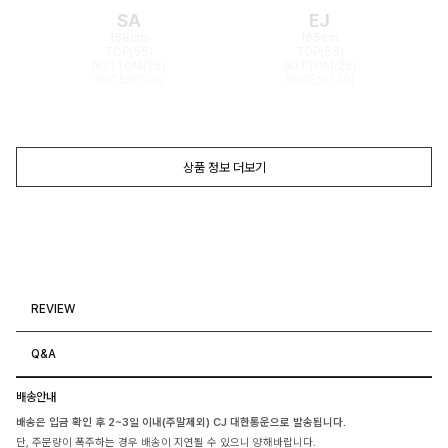
SA
EJ
168cm
165cm
TOP(55)
TOP(55)
BOTTOM(26)
BOTTOM(26)
SHOES(240)
SHOES(240)
상품 정보 더보기
REVIEW
Q&A
배송안내
배송은 입금 확인 후 2~3일 이내(주말제외) CJ 대한통운으로 발송됩니다.
단, 주문량이 폭주하는 경우 배송이 지연될 수 있으니 양해바랍니다.