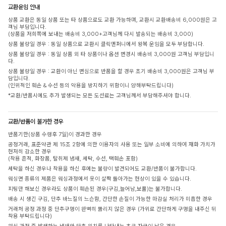
교환운임 안내
상품 교환은 동일 상품 또는 타 상품으로도 교환 가능하며, 교환시 교환배송비 6,000원은 고
객님 부담입니다.
(상품을 저희쪽에 보내는 배송비 3,000+고객님께 다시 발송되는 배송비 3,000)
상품 불량일 경우 : 동일 상품으로 교환시 클릭앤퍼니에서 왕복 운임을 모두 부담합니다.
상품 불량일 경우 : 동일 상품 외 타 상품이나 옵션 변경시 배송비 3,000원 고객님 부담입니
다.
상품 불량일 경우 : 교환이 아닌 변심으로 반품을 할 경우 초기 배송비 3,000원은 고객님 부
담입니다.
(인위적인 훼손 & 수선 등의 악용을 방지하기 위함이니 양해부탁드립니다)
*교환/반품시에도 추가 발생되는 모든 도선료는 고객님께서 부담해주셔야 합니다.
교환/반품이 불가한 경우
반품기한(상품 수령후 7일)이 경과한 경우
공정거래, 표준약관 제 15조 2항에 의한 이용자의 사용 또는 일부 소비에 의하여 재화 가치가
현저히 감소한 경우
(착용 흔적, 화장품, 탈취제 냄새, 세탁, 수선, 택훼손 포함)
세탁을 하신 경우나 착용을 하신 후에는 불량이 발견되어도 교환/반품이 불가합니다.
워싱면 종류의 제품은 워싱과정에서 옷이 살짝 돌아가는 현상이 있을 수 있습니다.
피팅만 해보신 경우라도 상품이 훼손된 경우(구김,늘어남,보풀)는 불가합니다.
배송 시 생긴 구김, 단추 바느질의 느슨함, 간단한 손질이 가능한 마감실 처리가 미흡한 경우
거래처 공정 과정 중 단추구멍이 완벽히 뚫리지 않은 경우 (가위로 간단하게 구멍을 내주신 뒤
착용 부탁드립니다)