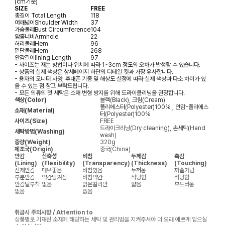
(cm기준)
SIZE
FREE
총길이
Total Length
118
어깨넓이
Shoulder Width
37
가슴둘레
Bust Circumference
104
암홀너비
Armhole
22
허리둘레
Hem
96
밑단둘레
Hem
268
안감길이
lining Length
97
- 사이즈는 재는 방법이나 위치에 따라 1~3cm 정도의 오차가 발생할 수 있습니다.
- 상품의 실제 색상은 상세페이지 하단의 디테일 컷과 가장 유사합니다.
- 용자의 모니터 사양, 휴대폰 기종 및 해상도 설정에 따라 실제 색상과 다소 차이가 있
을 수 있는 점 참고 부탁드립니다.
- 모든 의류의 첫 세탁은 소재 변형 방지를 위해 드라이클리닝을 권장합니다.
색상(Color)
블랙(Black), 크림(Cream)
폴리에스터(Polyester)100% , 안감-폴리에스
소재(Material)
터(Polyester)100%
사이즈(Size)
FREE
드라이크리닝(Dry cleaning), 손세탁(Hand
세탁방법(Washing)
wash)
중량(Weight)
320g
제조국(Origin)
중국(China)
안감
신축성
비침
두께감
촉감
(Lining)
(Flexibility)
(Transparency)
(Thickness)
(Touching)
전체안감
매우좋음
비침있음
두꺼움
까슬거림
부분안감
약간당겨짐
비침약간
적당함
적당함
안감탈부착
없음
밝은칼라만
얇음
부드러움
없음
없음
취급시 주의사항 / Attention to
상품별로 기재된 소재에 해당하는 세탁 및 관리법을 지켜주셔야 더 오래 예쁘게 입으실