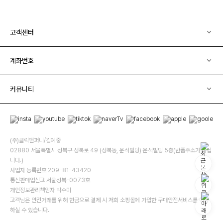
고객센터
계좌번호
커뮤니티
(주)클릭앤퍼니/김예중
02880 서울특별시 성북구 성북로 49 (성북동, 운석빌딩) 운석빌딩 5층(반품주소가 아닙
니다.)
사업자 등록번호 209-81-43420
통신판매업신고 서울성북-0073호
개인정보관리책임자 박수미
고객님은 안전거래를 위해 현금으로 결제 시 저희 소핑몰에 가입한 구매안전서비스를 이용
하실 수 있습니다.