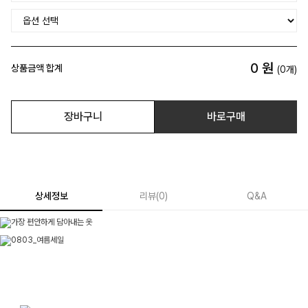
0
원
상품금액 합계
(
0
개)
장바구니
바로구매
상세정보
리뷰
(
0
)
Q&A