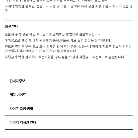
워싱 과정 중 발생하는 냄새와 단추 위치를 나타내는 초크 자국이 남은 경우
지퍼의 뻣뻣한 움직임, 신발이나 가방 및 소품 마감 처리에서 생긴 소량의 본드 자국이 있는 경
우
환불 안내
환불시 수거 상품 확인 후 3일이내 결제하신 방법으로 환불해드립니다
예치금으로 환불 시 다시 원결제(무통장,핸드폰,카드)로의 환불은 불가합니다.
핸드폰 결제후 부분 취소 또는 결제한 달이 지나 환불시, 통신사 정책상 핸드폰 취소가 되지않
아 반품시 결제금액의 3.75%가 차감 후 환불됩니다.
적립금과 복합 결제하여 주문하였을 경우 환불 요청시 적립금이 우선적으로 환원됩니다.
판매자정보
세탁 가이드
사이즈 측정 방법
이미지 저작권 안내