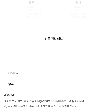
SA
EJ
168cm
165cm
TOP(55)
TOP(55)
BOTTOM(26)
BOTTOM(26)
SHOES(240)
SHOES(240)
상품 정보 더보기
REVIEW
Q&A
배송안내
배송은 입금 확인 후 2~3일 이내(주말제외) CJ 대한통운으로 발송됩니다.
단, 주문량이 폭주하는 경우 배송이 지연될 수 있으니 양해바랍니다.