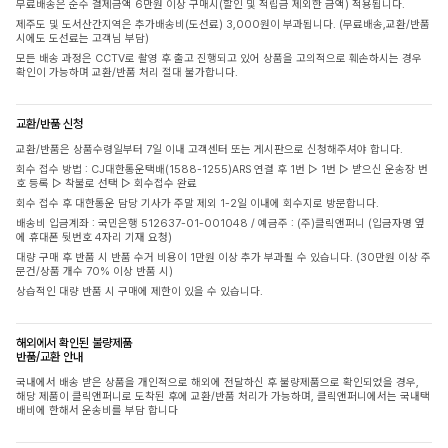
무료배송은 순수 결제금액 6만원 이상 구매시(할인 및 적립금 제외한 금액) 적용됩니다.
제주도 및 도서산간지역은 추가배송비(도선료) 3,000원이 부과됩니다. (무료배송,교환/반품
시에도 도선료는 고객님 부담)
모든 배송 과정은 CCTV로 촬영 후 출고 진행되고 있어 상품을 고의적으로 훼손하시는 경우
확인이 가능하며 교환/반품 처리 절대 불가합니다.
교환/반품 신청
교환/반품은 상품수령일부터 7일 이내 고객센터 또는 게시판으로 신청해주셔야 합니다.
회수 접수 방법 : CJ대한통운택배(1588-1255)ARS 연결 후 1번 ▷ 1번 ▷ 받으신 운송장 번
호 등록 ▷ 착불로 선택 ▷ 회수접수 완료
회수 접수 후 대한통운 담당 기사가 주말 제외 1-2일 이내에 회수지로 방문합니다.
배송비 입금계좌 : 국민은행 512637-01-001048 / 예금주 : (주)클릭앤퍼니 (입금자명 옆
에 휴대폰 뒷번호 4자리 기재 요청)
대량 구매 후 반품 시 반품 수거 비용이 1만원 이상 추가 부과될 수 있습니다. (30만원 이상 주
문건/상품 개수 70% 이상 반품 시)
상습적인 대량 반품 시 구매에 제한이 있을 수 있습니다.
해외에서 확인된 불량제품
반품/교환 안내
국내에서 배송 받은 상품을 개인적으로 해외에 전달하신 후 불량제품으로 확인되었을 경우,
해당 제품이 클릭앤퍼니로 도착된 후에 교환/반품 처리가 가능하며, 클릭앤퍼니에서는 국내택
배비에 한해서 운송비를 부담 합니다