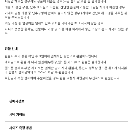
피팅만 해보신 경우라도 상품이 훼손된 경우(구김,늘어남,보풀)는 불가합니다.
배송 시 생긴 구김, 단추 바느질의 느슨함, 간단한 손질이 가능한 마감실 처리가 미흡한 경우
거래처 공정 과정 중 단추구멍이 완벽히 뚫리지 않은 경우 (가위로 간단하게 구멍을 내주신 뒤
착용 부탁드립니다)
워싱 과정 중 발생하는 냄새와 단추 위치를 나타내는 초크 자국이 남은 경우
지퍼의 뻣뻣한 움직임, 신발이나 가방 및 소품 마감 처리에서 생긴 소량의 본드 자국이 있는 경
우
환불 안내
환불시 수거 상품 확인 후 3일이내 결제하신 방법으로 환불해드립니다
예치금으로 환불 시 다시 원결제(무통장,핸드폰,카드)로의 환불은 불가합니다.
핸드폰 결제후 부분 취소 또는 결제한 달이 지나 환불시, 통신사 정책상 핸드폰 취소가 되지않
아 반품시 결제금액의 3.75%가 차감 후 환불됩니다.
적립금과 복합 결제하여 주문하였을 경우 환불 요청시 적립금이 우선적으로 환원됩니다.
판매자정보
세탁 가이드
사이즈 측정 방법