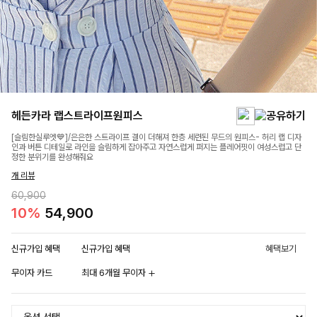
헤든카라 랩스트라이프원피스
[슬림한실루엣💙]/은은한 스트라이프 결이 더해져 한층 세련된 무드의 원피스- 허리 랩 디자
인과 버튼 디테일로 라인을 슬림하게 잡아주고 자연스럽게 퍼지는 플레어핏이 여성스럽고 단
정한 분위기를 완성해줘요
개 리뷰
60,900
10%
54,900
신규가입 혜택
신규가입 혜택
혜택보기
무이자 카드
최대 6개월 무이자