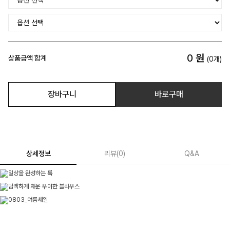
0
원
상품금액 합계
(
0
개)
장바구니
바로구매
상세정보
리뷰
(
0
)
Q&A