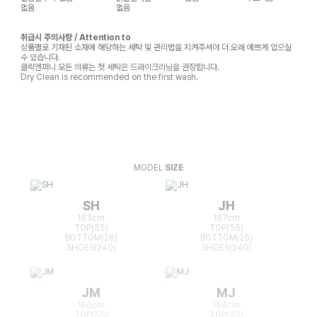
없음
없음
취급시 주의사항 / Attention to
상품별로 기재된 소재에 해당하는 세탁 및 관리법을 지켜주셔야 더 오래 예쁘게 입으실
수 있습니다.
클릭앤퍼니 모든 의류는 첫 세탁은 드라이크리닝을 권장합니다.
Dry Clean is recommended on the first wash.
MODEL
SIZE
SH
JH
163cm
167cm
TOP(55)
TOP(55)
BOTTOM(26)
BOTTOM(26)
SHOES(240)
SHOES(240)
JM
MJ
166cm
164cm
TOP(55)
TOP(55)