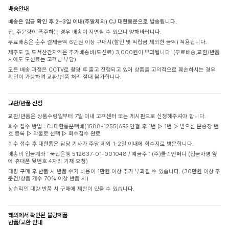
배송안내
배송은 입금 확인 후 2~3일 이내(주말제외) CJ 대한통운으로 발송됩니다.
단, 주문량이 폭주하는 경우 배송이 지연될 수 있으니 양해바랍니다.
무료배송은 순수 결제금액 6만원 이상 구매시(할인 및 적립금 제외한 금액) 적용됩니다.
제주도 및 도서산간지역은 추가배송비(도선료) 3,000원이 부과됩니다. (무료배송,교환/반품
시에도 도선료는 고객님 부담)
모든 배송 과정은 CCTV로 촬영 후 출고 진행되고 있어 상품을 고의적으로 훼손하시는 경우
확인이 가능하며 교환/반품 처리 절대 불가합니다.
교환/반품 신청
교환/반품은 상품수령일부터 7일 이내 고객센터 또는 게시판으로 신청해주셔야 합니다.
회수 접수 방법 : CJ대한통운택배(1588-1255)ARS 연결 후 1번 ▷ 1번 ▷ 받으신 운송장 번
호 등록 ▷ 착불로 선택 ▷ 회수접수 완료
회수 접수 후 대한통운 담당 기사가 주말 제외 1-2일 이내에 회수지로 방문합니다.
배송비 입금계좌 : 국민은행 512637-01-001048 / 예금주 : (주)클릭앤퍼니 (입금자명 옆
에 휴대폰 뒷번호 4자리 기재 요청)
대량 구매 후 반품 시 반품 수거 비용이 1만원 이상 추가 부과될 수 있습니다. (30만원 이상 주
문건/상품 개수 70% 이상 반품 시)
상습적인 대량 반품 시 구매에 제한이 있을 수 있습니다.
해외에서 확인된 불량제품
반품/교환 안내