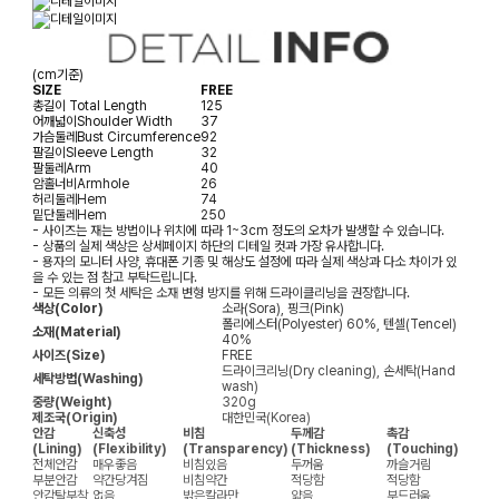
(cm기준)
SIZE
FREE
총길이
Total Length
125
어깨넓이
Shoulder Width
37
가슴둘레
Bust Circumference
92
팔길이
Sleeve Length
32
팔둘레
Arm
40
암홀너비
Armhole
26
허리둘레
Hem
74
밑단둘레
Hem
250
- 사이즈는 재는 방법이나 위치에 따라 1~3cm 정도의 오차가 발생할 수 있습니다.
- 상품의 실제 색상은 상세페이지 하단의 디테일 컷과 가장 유사합니다.
- 용자의 모니터 사양, 휴대폰 기종 및 해상도 설정에 따라 실제 색상과 다소 차이가 있
을 수 있는 점 참고 부탁드립니다.
- 모든 의류의 첫 세탁은 소재 변형 방지를 위해 드라이클리닝을 권장합니다.
색상(Color)
소라(Sora), 핑크(Pink)
폴리에스터(Polyester) 60%, 텐셀(Tencel)
소재(Material)
40%
사이즈(Size)
FREE
드라이크리닝(Dry cleaning), 손세탁(Hand
세탁방법(Washing)
wash)
중량(Weight)
320g
제조국(Origin)
대한민국(Korea)
안감
신축성
비침
두께감
촉감
(Lining)
(Flexibility)
(Transparency)
(Thickness)
(Touching)
전체안감
매우좋음
비침있음
두꺼움
까슬거림
부분안감
약간당겨짐
비침약간
적당함
적당함
안감탈부착
없음
밝은칼라만
얇음
부드러움