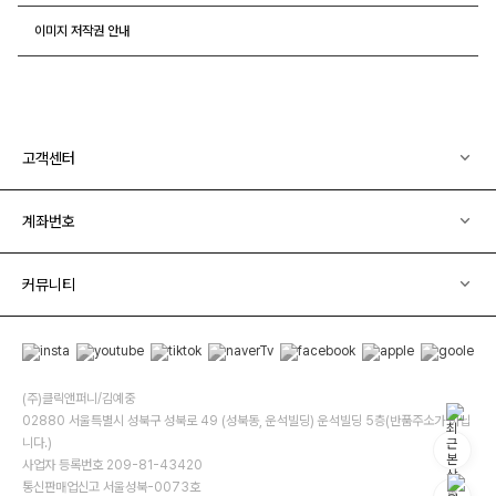
이미지 저작권 안내
고객센터
계좌번호
커뮤니티
(주)클릭앤퍼니/김예중
02880 서울특별시 성북구 성북로 49 (성북동, 운석빌딩) 운석빌딩 5층(반품주소가 아닙
니다.)
사업자 등록번호 209-81-43420
통신판매업신고 서울성북-0073호