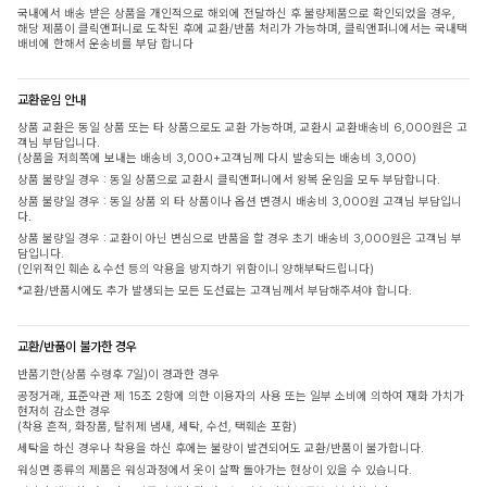
국내에서 배송 받은 상품을 개인적으로 해외에 전달하신 후 불량제품으로 확인되었을 경우,
해당 제품이 클릭앤퍼니로 도착된 후에 교환/반품 처리가 가능하며, 클릭앤퍼니에서는 국내택
배비에 한해서 운송비를 부담 합니다
교환운임 안내
상품 교환은 동일 상품 또는 타 상품으로도 교환 가능하며, 교환시 교환배송비 6,000원은 고
객님 부담입니다.
(상품을 저희쪽에 보내는 배송비 3,000+고객님께 다시 발송되는 배송비 3,000)
상품 불량일 경우 : 동일 상품으로 교환시 클릭앤퍼니에서 왕복 운임을 모두 부담합니다.
상품 불량일 경우 : 동일 상품 외 타 상품이나 옵션 변경시 배송비 3,000원 고객님 부담입니
다.
상품 불량일 경우 : 교환이 아닌 변심으로 반품을 할 경우 초기 배송비 3,000원은 고객님 부
담입니다.
(인위적인 훼손 & 수선 등의 악용을 방지하기 위함이니 양해부탁드립니다)
*교환/반품시에도 추가 발생되는 모든 도선료는 고객님께서 부담해주셔야 합니다.
교환/반품이 불가한 경우
반품기한(상품 수령후 7일)이 경과한 경우
공정거래, 표준약관 제 15조 2항에 의한 이용자의 사용 또는 일부 소비에 의하여 재화 가치가
현저히 감소한 경우
(착용 흔적, 화장품, 탈취제 냄새, 세탁, 수선, 택훼손 포함)
세탁을 하신 경우나 착용을 하신 후에는 불량이 발견되어도 교환/반품이 불가합니다.
워싱면 종류의 제품은 워싱과정에서 옷이 살짝 돌아가는 현상이 있을 수 있습니다.