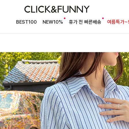
BEST100
NEW10%
휴가 전 빠른배송
여름특가~