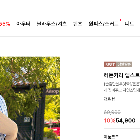
55%
아우터
블라우스/셔츠
팬츠
원피스/스커트
니트
헤든카라 랩스
[슬림한실루엣💙]/은은
게 잡아주고 자연스럽게
개 리뷰
60,900
10%
54,900
제품코드