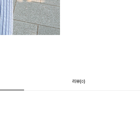
리뷰(
)
0