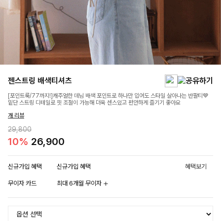
젠스트링 배색티셔츠
[포인트룩/77까지!]캐주얼한 데님 배색 포인트로 하나만 입어도 스타일 살아나는 반팔티💙
밑단 스트링 디테일로 핏 조절이 가능해 더욱 센스있고 편안하게 즐기기 좋아요
개 리뷰
29,800
10%
26,900
신규가입 혜택
신규가입 혜택
혜택보기
무이자 카드
최대 6개월 무이자