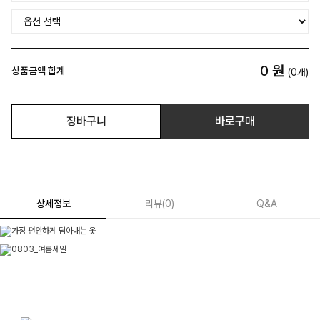
0
원
상품금액 합계
(
0
개)
장바구니
바로구매
상세정보
리뷰
(
0
)
Q&A