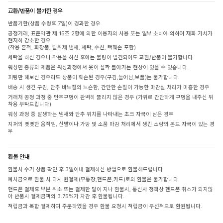
교환/반품이 불가한 경우
반품기한(상품 수령후 7일)이 경과한 경우
공정거래, 표준약관 제 15조 2항에 의한 이용자의 사용 또는 일부 소비에 의하여 재화 가치가
현저히 감소한 경우
(착용 흔적, 화장품, 탈취제 냄새, 세탁, 수선, 택훼손 포함)
세탁을 하신 경우나 착용을 하신 후에는 불량이 발견되어도 교환/반품이 불가합니다.
워싱면 종류의 제품은 워싱과정에서 옷이 살짝 돌아가는 현상이 있을 수 있습니다.
피팅만 해보신 경우라도 상품이 훼손된 경우(구김,늘어남,보풀)는 불가합니다.
배송 시 생긴 구김, 단추 바느질의 느슨함, 간단한 손질이 가능한 마감실 처리가 미흡한 경우
거래처 공정 과정 중 단추구멍이 완벽히 뚫리지 않은 경우 (가위로 간단하게 구멍을 내주신 뒤
착용 부탁드립니다)
워싱 과정 중 발생하는 냄새와 단추 위치를 나타내는 초크 자국이 남은 경우
지퍼의 뻣뻣한 움직임, 신발이나 가방 및 소품 마감 처리에서 생긴 소량의 본드 자국이 있는 경
우
환불 안내
환불시 수거 상품 확인 후 3일이내 결제하신 방법으로 환불해드립니다
예치금으로 환불 시 다시 원결제(무통장,핸드폰,카드)로의 환불은 불가합니다.
핸드폰 결제후 부분 취소 또는 결제한 달이 지나 환불시, 통신사 정책상 핸드폰 취소가 되지않
아 반품시 결제금액의 3.75%가 차감 후 환불됩니다.
적립금과 복합 결제하여 주문하였을 경우 환불 요청시 적립금이 우선적으로 환원됩니다.