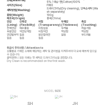
소재(Material)
5% / 데님-면(Cotton)100%
사이즈(Size)
FREE
드라이크리닝(Dry cleaning), 단독손세탁 (Wa
세탁방법(Washing)
sh separately)
중량(Weight)
190g
제조국(Origin)
중국(China)
안감
신축성
비침
두께감
촉감
(Lining)
(Flexibility)
(Transparency)
(Thickness)
(Touching)
전체안감
매우좋음
비침있음
두꺼움
까슬거림
부분안감
약간당겨짐
비침약간
적당함
적당함
안감탈부착
없음
밝은칼라만
얇음
부드러움
없음
없음
없음
취급시 주의사항 / Attention to
상품별로 기재된 소재에 해당하는 세탁 및 관리법을 지켜주셔야 더 오래 예쁘게 입으실
수 있습니다.
클릭앤퍼니 모든 의류는 첫 세탁은 드라이크리닝을 권장합니다.
Dry Clean is recommended on the first wash.
MODEL
SIZE
SH
JH