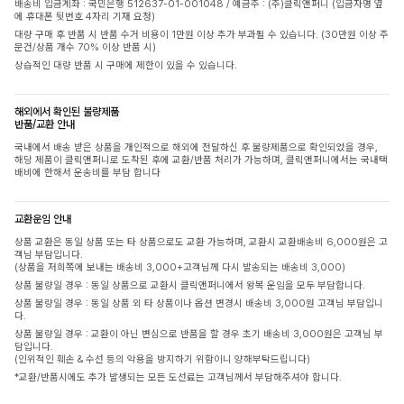
배송비 입금계좌 : 국민은행 512637-01-001048 / 예금주 : (주)클릭앤퍼니 (입금자명 옆
에 휴대폰 뒷번호 4자리 기재 요청)
대량 구매 후 반품 시 반품 수거 비용이 1만원 이상 추가 부과될 수 있습니다. (30만원 이상 주
문건/상품 개수 70% 이상 반품 시)
상습적인 대량 반품 시 구매에 제한이 있을 수 있습니다.
해외에서 확인된 불량제품
반품/교환 안내
국내에서 배송 받은 상품을 개인적으로 해외에 전달하신 후 불량제품으로 확인되었을 경우,
해당 제품이 클릭앤퍼니로 도착된 후에 교환/반품 처리가 가능하며, 클릭앤퍼니에서는 국내택
배비에 한해서 운송비를 부담 합니다
교환운임 안내
상품 교환은 동일 상품 또는 타 상품으로도 교환 가능하며, 교환시 교환배송비 6,000원은 고
객님 부담입니다.
(상품을 저희쪽에 보내는 배송비 3,000+고객님께 다시 발송되는 배송비 3,000)
상품 불량일 경우 : 동일 상품으로 교환시 클릭앤퍼니에서 왕복 운임을 모두 부담합니다.
상품 불량일 경우 : 동일 상품 외 타 상품이나 옵션 변경시 배송비 3,000원 고객님 부담입니
다.
상품 불량일 경우 : 교환이 아닌 변심으로 반품을 할 경우 초기 배송비 3,000원은 고객님 부
담입니다.
(인위적인 훼손 & 수선 등의 악용을 방지하기 위함이니 양해부탁드립니다)
*교환/반품시에도 추가 발생되는 모든 도선료는 고객님께서 부담해주셔야 합니다.