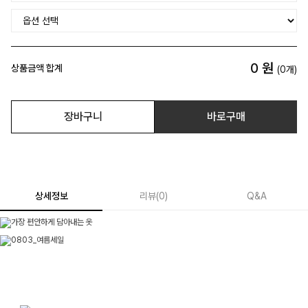
0
원
상품금액 합계
(
0
개)
장바구니
바로구매
상세정보
리뷰
(
0
)
Q&A