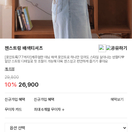
젠스트링 배색티셔츠
[포인트룩/77까지!]캐주얼한 데님 배색 포인트로 하나만 입어도 스타일 살아나는 반팔티💙
밑단 스트링 디테일로 핏 조절이 가능해 더욱 센스있고 편안하게 즐기기 좋아요
개 리뷰
29,800
10%
26,900
신규가입 혜택
신규가입 혜택
혜택보기
무이자 카드
최대 6개월 무이자