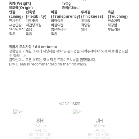
중량(Weight)
190g
제조국(Origin)
중국(China)
안감
신축성
비침
두께감
촉감
(Lining)
(Flexibility)
(Transparency)
(Thickness)
(Touching)
전체안감
매우좋음
비침있음
두꺼움
까슬거림
부분안감
약간당겨짐
비침약간
적당함
적당함
안감탈부착
없음
밝은칼라만
얇음
부드러움
없음
없음
없음
취급시 주의사항 / Attention to
상품별로 기재된 소재에 해당하는 세탁 및 관리법을 지켜주셔야 더 오래 예쁘게 입으실
수 있습니다.
클릭앤퍼니 모든 의류는 첫 세탁은 드라이크리닝을 권장합니다.
Dry Clean is recommended on the first wash.
MODEL
SIZE
SH
JH
163cm
167cm
TOP(55)
TOP(55)
BOTTOM(26)
BOTTOM(26)