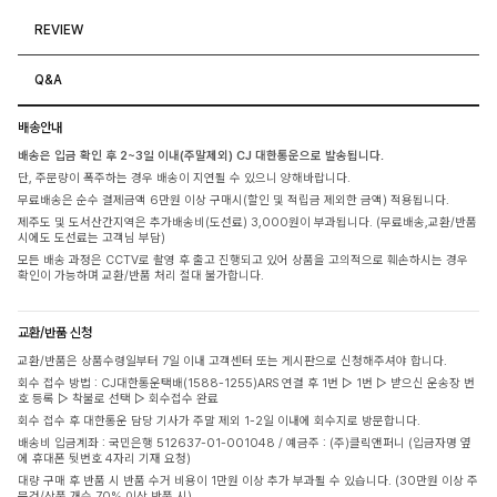
REVIEW
Q&A
배송안내
배송은 입금 확인 후 2~3일 이내(주말제외) CJ 대한통운으로 발송됩니다.
단, 주문량이 폭주하는 경우 배송이 지연될 수 있으니 양해바랍니다.
무료배송은 순수 결제금액 6만원 이상 구매시(할인 및 적립금 제외한 금액) 적용됩니다.
제주도 및 도서산간지역은 추가배송비(도선료) 3,000원이 부과됩니다. (무료배송,교환/반품
시에도 도선료는 고객님 부담)
모든 배송 과정은 CCTV로 촬영 후 출고 진행되고 있어 상품을 고의적으로 훼손하시는 경우
확인이 가능하며 교환/반품 처리 절대 불가합니다.
교환/반품 신청
교환/반품은 상품수령일부터 7일 이내 고객센터 또는 게시판으로 신청해주셔야 합니다.
회수 접수 방법 : CJ대한통운택배(1588-1255)ARS 연결 후 1번 ▷ 1번 ▷ 받으신 운송장 번
호 등록 ▷ 착불로 선택 ▷ 회수접수 완료
회수 접수 후 대한통운 담당 기사가 주말 제외 1-2일 이내에 회수지로 방문합니다.
배송비 입금계좌 : 국민은행 512637-01-001048 / 예금주 : (주)클릭앤퍼니 (입금자명 옆
에 휴대폰 뒷번호 4자리 기재 요청)
대량 구매 후 반품 시 반품 수거 비용이 1만원 이상 추가 부과될 수 있습니다. (30만원 이상 주
문건/상품 개수 70% 이상 반품 시)