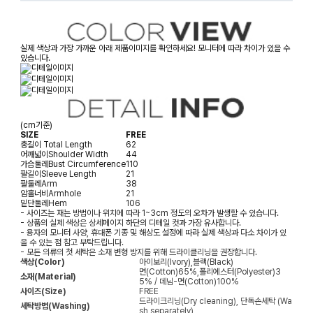
실제 색상과 가장 가까운 아래 제품이미지를 확인하세요! 모니터에 따라 차이가 있을 수
있습니다.
(cm기준)
SIZE
FREE
총길이
Total Length
62
어깨넓이
Shoulder Width
44
가슴둘레
Bust Circumference
110
팔길이
Sleeve Length
21
팔둘레
Arm
38
암홀너비
Armhole
21
밑단둘레
Hem
106
- 사이즈는 재는 방법이나 위치에 따라 1~3cm 정도의 오차가 발생할 수 있습니다.
- 상품의 실제 색상은 상세페이지 하단의 디테일 컷과 가장 유사합니다.
- 용자의 모니터 사양, 휴대폰 기종 및 해상도 설정에 따라 실제 색상과 다소 차이가 있
을 수 있는 점 참고 부탁드립니다.
- 모든 의류의 첫 세탁은 소재 변형 방지를 위해 드라이클리닝을 권장합니다.
색상(Color)
아이보리(Ivory),블랙(Black)
면(Cotton)65%,폴리에스터(Polyester)3
소재(Material)
5% / 데님-면(Cotton)100%
사이즈(Size)
FREE
드라이크리닝(Dry cleaning), 단독손세탁 (Wa
세탁방법(Washing)
sh separately)