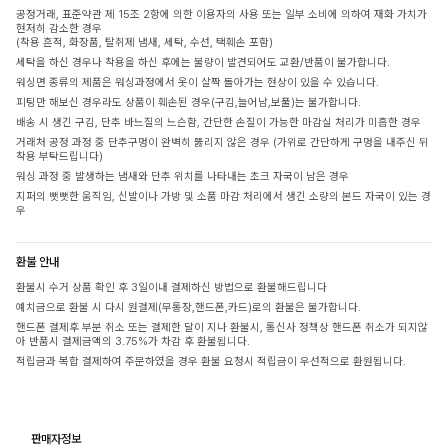
공정거래, 표준약관 제 15조 2항에 의한 이용자의 사용 또는 일부 소비에 의하여 재화 가치가
현저히 감소한 경우
(착용 흔적, 화장품, 탈취제 냄새, 세탁, 수선, 택훼손 포함)
세탁을 하신 경우나 착용을 하신 후에는 불량이 발견되어도 교환/반품이 불가합니다.
워싱면 종류의 제품은 워싱과정에서 옷이 살짝 돌아가는 현상이 있을 수 있습니다.
피팅만 해보신 경우라도 상품이 훼손된 경우(구김,늘어남,보풀)는 불가합니다.
배송 시 생긴 구김, 단추 바느질의 느슨함, 간단한 손질이 가능한 마감실 처리가 미흡한 경우
거래처 공정 과정 중 단추구멍이 완벽히 뚫리지 않은 경우 (가위로 간단하게 구멍을 내주신 뒤
착용 부탁드립니다)
워싱 과정 중 발생하는 냄새와 단추 위치를 나타내는 초크 자국이 남은 경우
지퍼의 뻣뻣한 움직임, 신발이나 가방 및 소품 마감 처리에서 생긴 소량의 본드 자국이 있는 경
우
환불 안내
환불시 수거 상품 확인 후 3일이내 결제하신 방법으로 환불해드립니다
예치금으로 환불 시 다시 원결제(무통장,핸드폰,카드)로의 환불은 불가합니다.
핸드폰 결제후 부분 취소 또는 결제한 달이 지나 환불시, 통신사 정책상 핸드폰 취소가 되지않
아 반품시 결제금액의 3.75%가 차감 후 환불됩니다.
적립금과 복합 결제하여 주문하였을 경우 환불 요청시 적립금이 우선적으로 환원됩니다.
판매자정보