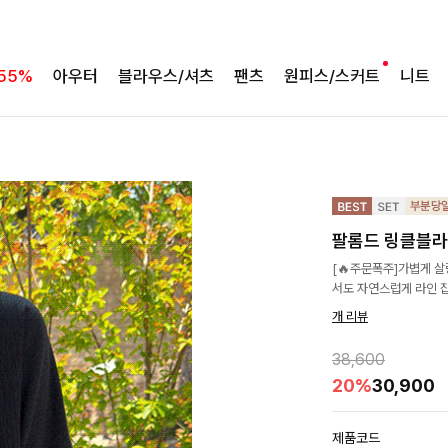
55%
아우터
블라우스/셔츠
팬츠
원피스/스커트
니트
팔롬드 링클블라
[🔥주문폭주]가볍게 
서도 자연스럽게 라인 
개 리뷰
38,600
20%
30,900
제품코드