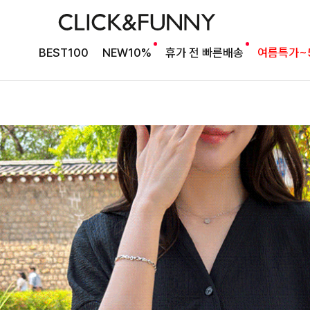
BEST100
NEW10%
휴가 전 빠른배송
여름특가~