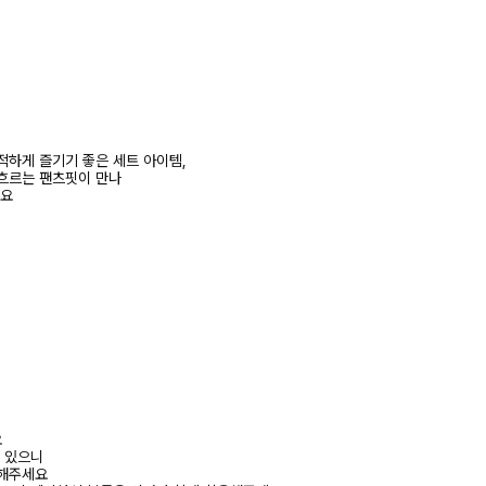
적하게 즐기기 좋은 세트 아이템,
흐르는 팬츠핏이 만나
줘요
요
수 있으니
고해주세요