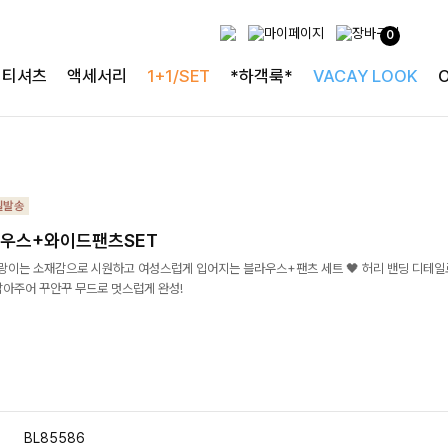
0
티셔츠
액세서리
1+1/SET
*하객룩*
VACAY LOOK
우스+와이드팬츠SET
살랑이는 소재감으로 시원하고 여성스럽게 입어지는 블라우스+팬츠 세트 🖤 허리 밴딩 디테
잡아주어 꾸안꾸 무드로 멋스럽게 완성!
BL85586