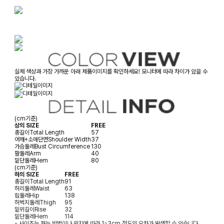
실제 색상과 가장 가까운 아래 제품이미지를 확인하세요! 모니터에 따라 차이가 있을 수
있습니다.
(cm기준)
상의 SIZE
FREE
총길이
Total Length
57
어깨+소매단면
Shoulder Width
37
가슴둘레
Bust Circumference
130
팔둘레
Arm
40
밑단둘레
Hem
80
(cm기준)
하의 SIZE
FREE
총길이
Total Length
91
허리둘레
Waist
63
힙둘레
Hip
138
허벅지둘레
Thigh
95
밑위길이
Rise
32
밑단둘레
Hem
114
- 사이즈는 재는 방법이나 위치에 따라 1~3cm 정도의 오차가 발생할 수 있습니다.