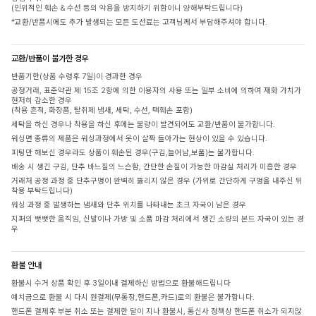
(인위적인 훼손 & 수선 등의 악용을 방지하기 위함이니 양해부탁드립니다)
*교환/반품시에도 추가 발생되는 모든 도선료는 고객님께서 부담해주셔야 합니다.
교환/반품이 불가한 경우
반품기한(상품 수령후 7일)이 경과한 경우
공정거래, 표준약관 제 15조 2항에 의한 이용자의 사용 또는 일부 소비에 의하여 재화 가치가
현저히 감소한 경우
(착용 흔적, 화장품, 탈취제 냄새, 세탁, 수선, 택훼손 포함)
세탁을 하신 경우나 착용을 하신 후에는 불량이 발견되어도 교환/반품이 불가합니다.
워싱면 종류의 제품은 워싱과정에서 옷이 살짝 돌아가는 현상이 있을 수 있습니다.
피팅만 해보신 경우라도 상품이 훼손된 경우(구김,늘어남,보풀)는 불가합니다.
배송 시 생긴 구김, 단추 바느질의 느슨함, 간단한 손질이 가능한 마감실 처리가 미흡한 경우
거래처 공정 과정 중 단추구멍이 완벽히 뚫리지 않은 경우 (가위로 간단하게 구멍을 내주신 뒤
착용 부탁드립니다)
워싱 과정 중 발생하는 냄새와 단추 위치를 나타내는 초크 자국이 남은 경우
지퍼의 뻣뻣한 움직임, 신발이나 가방 및 소품 마감 처리에서 생긴 소량의 본드 자국이 있는 경
우
환불 안내
환불시 수거 상품 확인 후 3일이내 결제하신 방법으로 환불해드립니다
예치금으로 환불 시 다시 원결제(무통장,핸드폰,카드)로의 환불은 불가합니다.
핸드폰 결제후 부분 취소 또는 결제한 달이 지나 환불시, 통신사 정책상 핸드폰 취소가 되지않