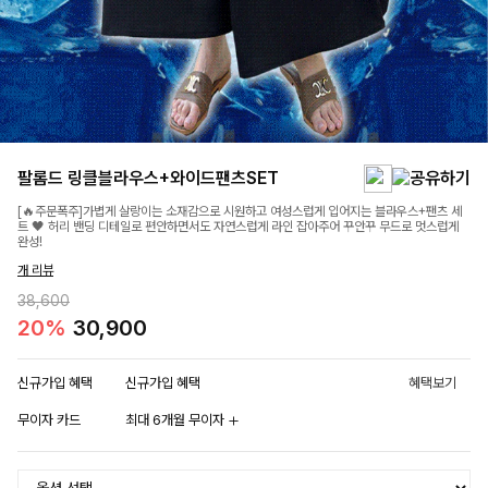
팔롬드 링클블라우스+와이드팬츠SET
[🔥주문폭주]가볍게 살랑이는 소재감으로 시원하고 여성스럽게 입어지는 블라우스+팬츠 세
트 🖤 허리 밴딩 디테일로 편안하면서도 자연스럽게 라인 잡아주어 꾸안꾸 무드로 멋스럽게
완성!
개 리뷰
38,600
20%
30,900
신규가입 혜택
신규가입 혜택
혜택보기
무이자 카드
최대 6개월 무이자