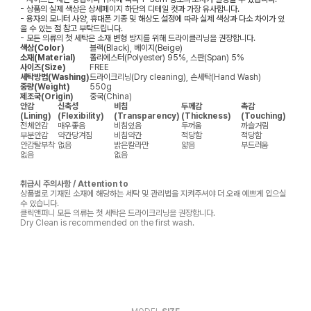
- 상품의 실제 색상은 상세페이지 하단의 디테일 컷과 가장 유사합니다.
- 용자의 모니터 사양, 휴대폰 기종 및 해상도 설정에 따라 실제 색상과 다소 차이가 있
을 수 있는 점 참고 부탁드립니다.
- 모든 의류의 첫 세탁은 소재 변형 방지를 위해 드라이클리닝을 권장합니다.
색상(Color)
블랙(Black), 베이지(Beige)
소재(Material)
폴리에스터(Polyester) 95%, 스판(Span) 5%
사이즈(Size)
FREE
세탁방법(Washing)
드라이크리닝(Dry cleaning), 손세탁(Hand Wash)
중량(Weight)
550g
제조국(Origin)
중국(China)
안감
신축성
비침
두께감
촉감
(Lining)
(Flexibility)
(Transparency)
(Thickness)
(Touching)
전체안감
매우좋음
비침있음
두꺼움
까슬거림
부분안감
약간당겨짐
비침약간
적당함
적당함
안감탈부착
없음
밝은칼라만
얇음
부드러움
없음
없음
취급시 주의사항 / Attention to
상품별로 기재된 소재에 해당하는 세탁 및 관리법을 지켜주셔야 더 오래 예쁘게 입으실
수 있습니다.
클릭앤퍼니 모든 의류는 첫 세탁은 드라이크리닝을 권장합니다.
Dry Clean is recommended on the first wash.