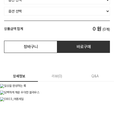
0
원
상품금액 합계
(
0
개)
장바구니
바로구매
상세정보
리뷰
(
0
)
Q&A