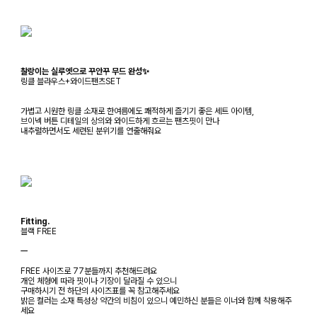
찰랑이는 실루엣으로 꾸안꾸 무드 완성✨
링클 블라우스+와이드팬츠SET
가볍고 시원한 링클 소재로 한여름에도 쾌적하게 즐기기 좋은 세트 아이템,
브이넥 버튼 디테일의 상의와 와이드하게 흐르는 팬츠핏이 만나
내추럴하면서도 세련된 분위기를 연출해줘요
Fitting.
블랙 FREE
ㅡ
FREE 사이즈로 77분들까지 추천해드려요
개인 체형에 따라 핏이나 기장이 달라질 수 있으니
구매하시기 전 하단의 사이즈표를 꼭 참고해주세요
밝은 컬러는 소재 특성상 약간의 비침이 있으니 예민하신 분들은 이너와 함께 착용해주
세요