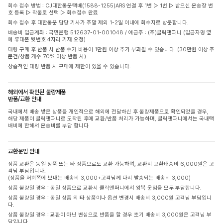
회수 접수 방법 : CJ대한통운택배(1588-1255)ARS 연결 후 1번 ▷ 1번 ▷ 받으신 운송장 번
호 등록 ▷ 착불로 선택 ▷ 회수접수 완료
회수 접수 후 대한통운 담당 기사가 주말 제외 1-2일 이내에 회수지로 방문합니다.
배송비 입금계좌 : 국민은행 512637-01-001048 / 예금주 : (주)클릭앤퍼니 (입금자명 옆
에 휴대폰 뒷번호 4자리 기재 요청)
대량 구매 후 반품 시 반품 수거 비용이 1만원 이상 추가 부과될 수 있습니다. (30만원 이상 주
문건/상품 개수 70% 이상 반품 시)
상습적인 대량 반품 시 구매에 제한이 있을 수 있습니다.
해외에서 확인된 불량제품
반품/교환 안내
국내에서 배송 받은 상품을 개인적으로 해외에 전달하신 후 불량제품으로 확인되었을 경우,
해당 제품이 클릭앤퍼니로 도착된 후에 교환/반품 처리가 가능하며, 클릭앤퍼니에서는 국내택
배비에 한해서 운송비를 부담 합니다
교환운임 안내
상품 교환은 동일 상품 또는 타 상품으로도 교환 가능하며, 교환시 교환배송비 6,000원은 고
객님 부담입니다.
(상품을 저희쪽에 보내는 배송비 3,000+고객님께 다시 발송되는 배송비 3,000)
상품 불량일 경우 : 동일 상품으로 교환시 클릭앤퍼니에서 왕복 운임을 모두 부담합니다.
상품 불량일 경우 : 동일 상품 외 타 상품이나 옵션 변경시 배송비 3,000원 고객님 부담입니
다.
상품 불량일 경우 : 교환이 아닌 변심으로 반품을 할 경우 초기 배송비 3,000원은 고객님 부
담입니다.