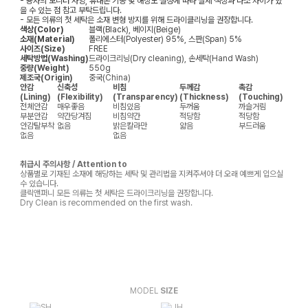
- 용자의 모니터 사양, 휴대폰 기종 및 해상도 설정에 따라 실제 색상과 다소 차이가 있
을 수 있는 점 참고 부탁드립니다.
- 모든 의류의 첫 세탁은 소재 변형 방지를 위해 드라이클리닝을 권장합니다.
색상(Color)
블랙(Black), 베이지(Beige)
소재(Material)
폴리에스터(Polyester) 95%, 스판(Span) 5%
사이즈(Size)
FREE
세탁방법(Washing)
드라이크리닝(Dry cleaning), 손세탁(Hand Wash)
중량(Weight)
550g
제조국(Origin)
중국(China)
안감
신축성
비침
두께감
촉감
(Lining)
(Flexibility)
(Transparency)
(Thickness)
(Touching)
전체안감
매우좋음
비침있음
두꺼움
까슬거림
부분안감
약간당겨짐
비침약간
적당함
적당함
안감탈부착
없음
밝은칼라만
얇음
부드러움
없음
없음
취급시 주의사항 / Attention to
상품별로 기재된 소재에 해당하는 세탁 및 관리법을 지켜주셔야 더 오래 예쁘게 입으실
수 있습니다.
클릭앤퍼니 모든 의류는 첫 세탁은 드라이크리닝을 권장합니다.
Dry Clean is recommended on the first wash.
MODEL
SIZE