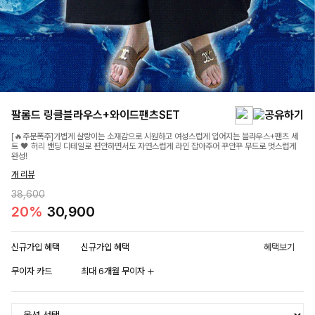
팔롬드 링클블라우스+와이드팬츠SET
[🔥주문폭주]가볍게 살랑이는 소재감으로 시원하고 여성스럽게 입어지는 블라우스+팬츠 세
트 🖤 허리 밴딩 디테일로 편안하면서도 자연스럽게 라인 잡아주어 꾸안꾸 무드로 멋스럽게
완성!
개 리뷰
38,600
20%
30,900
신규가입 혜택
신규가입 혜택
혜택보기
무이자 카드
최대 6개월 무이자