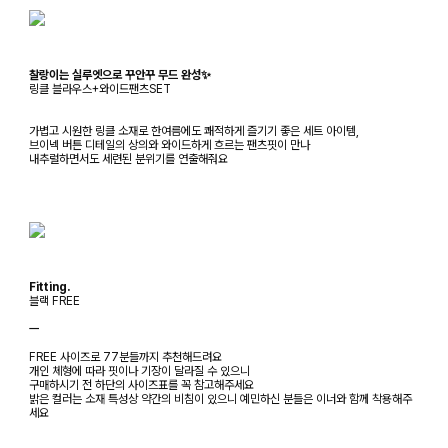
찰랑이는 실루엣으로 꾸안꾸 무드 완성✨
링클 블라우스+와이드팬츠SET
가볍고 시원한 링클 소재로 한여름에도 쾌적하게 즐기기 좋은 세트 아이템,
브이넥 버튼 디테일의 상의와 와이드하게 흐르는 팬츠핏이 만나
내추럴하면서도 세련된 분위기를 연출해줘요
Fitting.
블랙 FREE
ㅡ
FREE 사이즈로 77분들까지 추천해드려요
개인 체형에 따라 핏이나 기장이 달라질 수 있으니
구매하시기 전 하단의 사이즈표를 꼭 참고해주세요
밝은 컬러는 소재 특성상 약간의 비침이 있으니 예민하신 분들은 이너와 함께 착용해주
세요