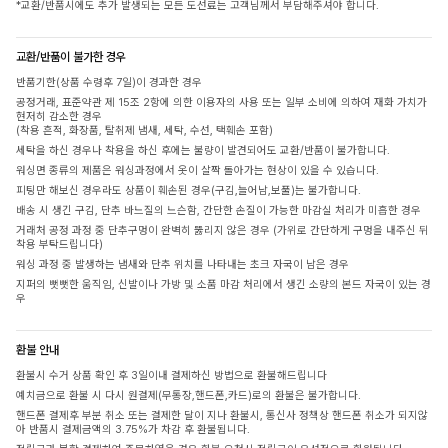
*교환/반품시에도 추가 발생되는 모든 도선료는 고객님께서 부담해주셔야 합니다.
교환/반품이 불가한 경우
반품기한(상품 수령후 7일)이 경과한 경우
공정거래, 표준약관 제 15조 2항에 의한 이용자의 사용 또는 일부 소비에 의하여 재화 가치가
현저히 감소한 경우
(착용 흔적, 화장품, 탈취제 냄새, 세탁, 수선, 택훼손 포함)
세탁을 하신 경우나 착용을 하신 후에는 불량이 발견되어도 교환/반품이 불가합니다.
워싱면 종류의 제품은 워싱과정에서 옷이 살짝 돌아가는 현상이 있을 수 있습니다.
피팅만 해보신 경우라도 상품이 훼손된 경우(구김,늘어남,보풀)는 불가합니다.
배송 시 생긴 구김, 단추 바느질의 느슨함, 간단한 손질이 가능한 마감실 처리가 미흡한 경우
거래처 공정 과정 중 단추구멍이 완벽히 뚫리지 않은 경우 (가위로 간단하게 구멍을 내주신 뒤
착용 부탁드립니다)
워싱 과정 중 발생하는 냄새와 단추 위치를 나타내는 초크 자국이 남은 경우
지퍼의 뻣뻣한 움직임, 신발이나 가방 및 소품 마감 처리에서 생긴 소량의 본드 자국이 있는 경
우
환불 안내
환불시 수거 상품 확인 후 3일이내 결제하신 방법으로 환불해드립니다
예치금으로 환불 시 다시 원결제(무통장,핸드폰,카드)로의 환불은 불가합니다.
핸드폰 결제후 부분 취소 또는 결제한 달이 지나 환불시, 통신사 정책상 핸드폰 취소가 되지않
아 반품시 결제금액의 3.75%가 차감 후 환불됩니다.