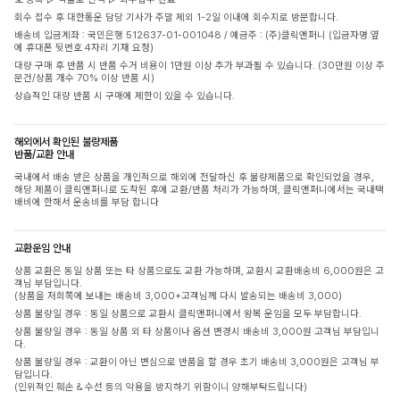
회수 접수 후 대한통운 담당 기사가 주말 제외 1-2일 이내에 회수지로 방문합니다.
배송비 입금계좌 : 국민은행 512637-01-001048 / 예금주 : (주)클릭앤퍼니 (입금자명 옆
에 휴대폰 뒷번호 4자리 기재 요청)
대량 구매 후 반품 시 반품 수거 비용이 1만원 이상 추가 부과될 수 있습니다. (30만원 이상 주
문건/상품 개수 70% 이상 반품 시)
상습적인 대량 반품 시 구매에 제한이 있을 수 있습니다.
해외에서 확인된 불량제품
반품/교환 안내
국내에서 배송 받은 상품을 개인적으로 해외에 전달하신 후 불량제품으로 확인되었을 경우,
해당 제품이 클릭앤퍼니로 도착된 후에 교환/반품 처리가 가능하며, 클릭앤퍼니에서는 국내택
배비에 한해서 운송비를 부담 합니다
교환운임 안내
상품 교환은 동일 상품 또는 타 상품으로도 교환 가능하며, 교환시 교환배송비 6,000원은 고
객님 부담입니다.
(상품을 저희쪽에 보내는 배송비 3,000+고객님께 다시 발송되는 배송비 3,000)
상품 불량일 경우 : 동일 상품으로 교환시 클릭앤퍼니에서 왕복 운임을 모두 부담합니다.
상품 불량일 경우 : 동일 상품 외 타 상품이나 옵션 변경시 배송비 3,000원 고객님 부담입니
다.
상품 불량일 경우 : 교환이 아닌 변심으로 반품을 할 경우 초기 배송비 3,000원은 고객님 부
담입니다.
(인위적인 훼손 & 수선 등의 악용을 방지하기 위함이니 양해부탁드립니다)