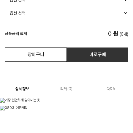
0
원
상품금액 합계
(
0
개)
장바구니
바로구매
상세정보
리뷰
(
0
)
Q&A