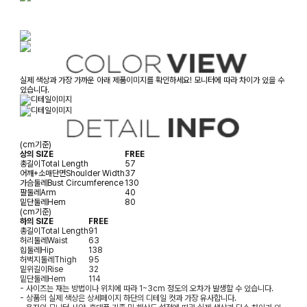
실제 색상과 가장 가까운 아래 제품이미지를 확인하세요! 모니터에 따라 차이가 있을 수
있습니다.
(cm기준)
상의 SIZE
FREE
총길이
Total Length
57
어깨+소매단면
Shoulder Width
37
가슴둘레
Bust Circumference
130
팔둘레
Arm
40
밑단둘레
Hem
80
(cm기준)
하의 SIZE
FREE
총길이
Total Length
91
허리둘레
Waist
63
힙둘레
Hip
138
허벅지둘레
Thigh
95
밑위길이
Rise
32
밑단둘레
Hem
114
- 사이즈는 재는 방법이나 위치에 따라 1~3cm 정도의 오차가 발생할 수 있습니다.
- 상품의 실제 색상은 상세페이지 하단의 디테일 컷과 가장 유사합니다.