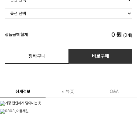
0
원
상품금액 합계
(
0
개)
장바구니
바로구매
상세정보
리뷰
(
0
)
Q&A