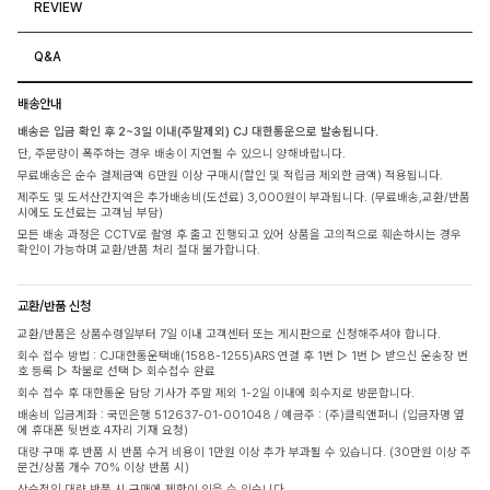
REVIEW
Q&A
배송안내
배송은 입금 확인 후 2~3일 이내(주말제외) CJ 대한통운으로 발송됩니다.
단, 주문량이 폭주하는 경우 배송이 지연될 수 있으니 양해바랍니다.
무료배송은 순수 결제금액 6만원 이상 구매시(할인 및 적립금 제외한 금액) 적용됩니다.
제주도 및 도서산간지역은 추가배송비(도선료) 3,000원이 부과됩니다. (무료배송,교환/반품
시에도 도선료는 고객님 부담)
모든 배송 과정은 CCTV로 촬영 후 출고 진행되고 있어 상품을 고의적으로 훼손하시는 경우
확인이 가능하며 교환/반품 처리 절대 불가합니다.
교환/반품 신청
교환/반품은 상품수령일부터 7일 이내 고객센터 또는 게시판으로 신청해주셔야 합니다.
회수 접수 방법 : CJ대한통운택배(1588-1255)ARS 연결 후 1번 ▷ 1번 ▷ 받으신 운송장 번
호 등록 ▷ 착불로 선택 ▷ 회수접수 완료
회수 접수 후 대한통운 담당 기사가 주말 제외 1-2일 이내에 회수지로 방문합니다.
배송비 입금계좌 : 국민은행 512637-01-001048 / 예금주 : (주)클릭앤퍼니 (입금자명 옆
에 휴대폰 뒷번호 4자리 기재 요청)
대량 구매 후 반품 시 반품 수거 비용이 1만원 이상 추가 부과될 수 있습니다. (30만원 이상 주
문건/상품 개수 70% 이상 반품 시)
상습적인 대량 반품 시 구매에 제한이 있을 수 있습니다.