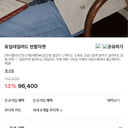
쥬딜테일러드 반팔자켓
[하이퀄리티/멋스러운패턴💎]은은한 결감이 느껴지는 소재로 고급스럽게 분위기 살려주는 반
팔 자켓 🤍 깔끔하게 떨어지는 테일러드 핏에 버튼 디테일 더해져 데일리룩부터 출근룩까지
해결!
개 리뷰
110,800
13%
96,400
신규가입 혜택
신규가입 혜택
혜택보기
무이자 카드
최대 6개월 무이자