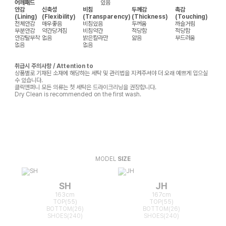
어깨패드
있음
안감
신축성
비침
두께감
촉감
(Lining)
(Flexibility)
(Transparency)
(Thickness)
(Touching)
전체안감
매우좋음
비침있음
두꺼움
까슬거림
부분안감
약간당겨짐
비침약간
적당함
적당함
안감탈부착
없음
밝은칼라만
얇음
부드러움
없음
없음
취급시 주의사항 / Attention to
상품별로 기재된 소재에 해당하는 세탁 및 관리법을 지켜주셔야 더 오래 예쁘게 입으실
수 있습니다.
클릭앤퍼니 모든 의류는 첫 세탁은 드라이크리닝을 권장합니다.
Dry Clean is recommended on the first wash.
MODEL
SIZE
SH
JH
163cm
167cm
TOP(55)
TOP(55)
BOTTOM(26)
BOTTOM(26)
SHOES(240)
SHOES(240)