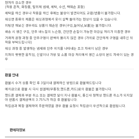
현저히 감소한 경우
(착용 흔적, 화장품, 탈취제 냄새, 세탁, 수선, 택훼손 포함)
세탁을 하신 경우나 착용을 하신 후에는 불량이 발견되어도 교환/반품이 불가합니다.
워싱면 종류의 제품은 워싱과정에서 옷이 살짝 돌아가는 현상이 있을 수 있습니다.
피팅만 해보신 경우라도 상품이 훼손된 경우(구김,늘어남,보풀)는 불가합니다.
배송 시 생긴 구김, 단추 바느질의 느슨함, 간단한 손질이 가능한 마감실 처리가 미흡한 경우
거래처 공정 과정 중 단추구멍이 완벽히 뚫리지 않은 경우 (가위로 간단하게 구멍을 내주신 뒤
착용 부탁드립니다)
워싱 과정 중 발생하는 냄새와 단추 위치를 나타내는 초크 자국이 남은 경우
지퍼의 뻣뻣한 움직임, 신발이나 가방 및 소품 마감 처리에서 생긴 소량의 본드 자국이 있는 경
우
환불 안내
환불시 수거 상품 확인 후 3일이내 결제하신 방법으로 환불해드립니다
예치금으로 환불 시 다시 원결제(무통장,핸드폰,카드)로의 환불은 불가합니다.
핸드폰 결제후 부분 취소 또는 결제한 달이 지나 환불시, 통신사 정책상 핸드폰 취소가 되지않
아 반품시 결제금액의 3.75%가 차감 후 환불됩니다.
적립금과 복합 결제하여 주문하였을 경우 환불 요청시 적립금이 우선적으로 환원됩니다.
판매자정보