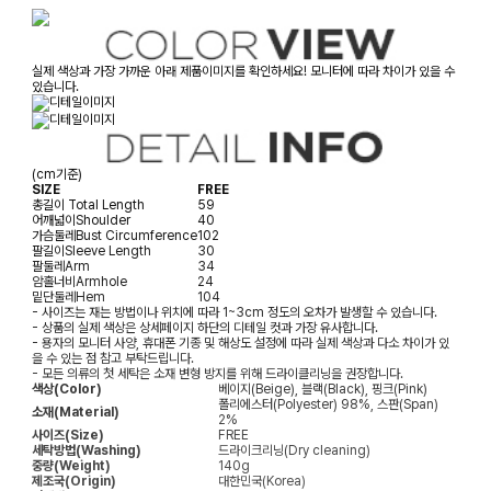
실제 색상과 가장 가까운 아래 제품이미지를 확인하세요! 모니터에 따라 차이가 있을 수
있습니다.
(cm기준)
SIZE
FREE
총길이
Total Length
59
어깨넓이
Shoulder
40
가슴둘레
Bust Circumference
102
팔길이
Sleeve Length
30
팔둘레
Arm
34
암홀너비
Armhole
24
밑단둘레
Hem
104
- 사이즈는 재는 방법이나 위치에 따라 1~3cm 정도의 오차가 발생할 수 있습니다.
- 상품의 실제 색상은 상세페이지 하단의 디테일 컷과 가장 유사합니다.
- 용자의 모니터 사양, 휴대폰 기종 및 해상도 설정에 따라 실제 색상과 다소 차이가 있
을 수 있는 점 참고 부탁드립니다.
- 모든 의류의 첫 세탁은 소재 변형 방지를 위해 드라이클리닝을 권장합니다.
색상(Color)
베이지(Beige), 블랙(Black), 핑크(Pink)
폴리에스터(Polyester) 98%, 스판(Span)
소재(Material)
2%
사이즈(Size)
FREE
세탁방법(Washing)
드라이크리닝(Dry cleaning)
중량(Weight)
140g
제조국(Origin)
대한민국(Korea)