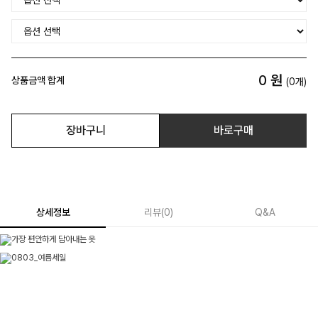
0
원
상품금액 합계
(
0
개)
장바구니
바로구매
상세정보
리뷰
(
0
)
Q&A