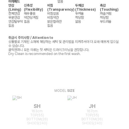
어깨패드
있음
안감
신축성
비침
두께감
촉감
(Lining)
(Flexibility)
(Transparency)
(Thickness)
(Touching)
전체안감
매우좋음
비침있음
두꺼움
까슬거림
부분안감
약간당겨짐
비침약간
적당함
적당함
안감탈부착
없음
밝은칼라만
얇음
부드러움
없음
없음
취급시 주의사항 / Attention to
상품별로 기재된 소재에 해당하는 세탁 및 관리법을 지켜주셔야 더 오래 예쁘게 입으실
수 있습니다.
클릭앤퍼니 모든 의류는 첫 세탁은 드라이크리닝을 권장합니다.
Dry Clean is recommended on the first wash.
MODEL
SIZE
SH
JH
163cm
167cm
TOP(55)
TOP(55)
BOTTOM(26)
BOTTOM(26)
SHOES(240)
SHOES(240)