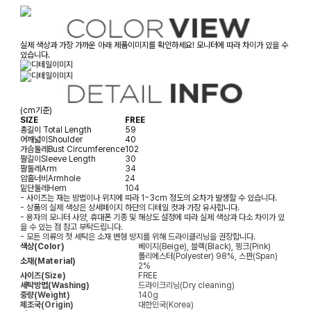
실제 색상과 가장 가까운 아래 제품이미지를 확인하세요! 모니터에 따라 차이가 있을 수
있습니다.
(cm기준)
SIZE
FREE
총길이
Total Length
59
어깨넓이
Shoulder
40
가슴둘레
Bust Circumference
102
팔길이
Sleeve Length
30
팔둘레
Arm
34
암홀너비
Armhole
24
밑단둘레
Hem
104
- 사이즈는 재는 방법이나 위치에 따라 1~3cm 정도의 오차가 발생할 수 있습니다.
- 상품의 실제 색상은 상세페이지 하단의 디테일 컷과 가장 유사합니다.
- 용자의 모니터 사양, 휴대폰 기종 및 해상도 설정에 따라 실제 색상과 다소 차이가 있
을 수 있는 점 참고 부탁드립니다.
- 모든 의류의 첫 세탁은 소재 변형 방지를 위해 드라이클리닝을 권장합니다.
색상(Color)
베이지(Beige), 블랙(Black), 핑크(Pink)
폴리에스터(Polyester) 98%, 스판(Span)
소재(Material)
2%
사이즈(Size)
FREE
세탁방법(Washing)
드라이크리닝(Dry cleaning)
중량(Weight)
140g
제조국(Origin)
대한민국(Korea)