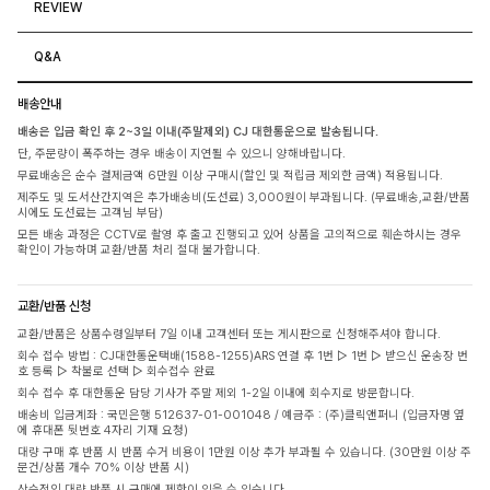
REVIEW
Q&A
배송안내
배송은 입금 확인 후 2~3일 이내(주말제외) CJ 대한통운으로 발송됩니다.
단, 주문량이 폭주하는 경우 배송이 지연될 수 있으니 양해바랍니다.
무료배송은 순수 결제금액 6만원 이상 구매시(할인 및 적립금 제외한 금액) 적용됩니다.
제주도 및 도서산간지역은 추가배송비(도선료) 3,000원이 부과됩니다. (무료배송,교환/반품
시에도 도선료는 고객님 부담)
모든 배송 과정은 CCTV로 촬영 후 출고 진행되고 있어 상품을 고의적으로 훼손하시는 경우
확인이 가능하며 교환/반품 처리 절대 불가합니다.
교환/반품 신청
교환/반품은 상품수령일부터 7일 이내 고객센터 또는 게시판으로 신청해주셔야 합니다.
회수 접수 방법 : CJ대한통운택배(1588-1255)ARS 연결 후 1번 ▷ 1번 ▷ 받으신 운송장 번
호 등록 ▷ 착불로 선택 ▷ 회수접수 완료
회수 접수 후 대한통운 담당 기사가 주말 제외 1-2일 이내에 회수지로 방문합니다.
배송비 입금계좌 : 국민은행 512637-01-001048 / 예금주 : (주)클릭앤퍼니 (입금자명 옆
에 휴대폰 뒷번호 4자리 기재 요청)
대량 구매 후 반품 시 반품 수거 비용이 1만원 이상 추가 부과될 수 있습니다. (30만원 이상 주
문건/상품 개수 70% 이상 반품 시)
상습적인 대량 반품 시 구매에 제한이 있을 수 있습니다.