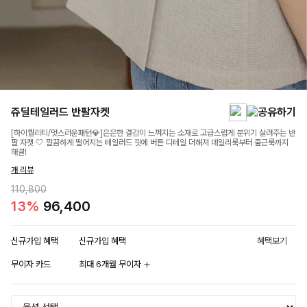
쥬딜테일러드 반팔자켓
[하이퀄리티/멋스러운패턴💎]은은한 결감이 느껴지는 소재로 고급스럽게 분위기 살려주는 반
팔 자켓 🤍 깔끔하게 떨어지는 테일러드 핏에 버튼 디테일 더해져 데일리룩부터 출근룩까지
해결!
개 리뷰
110,800
13%
96,400
신규가입 혜택
신규가입 혜택
혜택보기
무이자 카드
최대 6개월 무이자