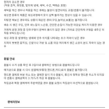
현저히 감소한 경우
(착용 흔적, 화장품, 탈취제 냄새, 세탁, 수선, 택훼손 포함)
세탁을 하신 경우나 착용을 하신 후에는 불량이 발견되어도 교환/반품이 불가합니다.
워싱면 종류의 제품은 워싱과정에서 옷이 살짝 돌아가는 현상이 있을 수 있습니다.
피팅만 해보신 경우라도 상품이 훼손된 경우(구김,늘어남,보풀)는 불가합니다.
배송 시 생긴 구김, 단추 바느질의 느슨함, 간단한 손질이 가능한 마감실 처리가 미흡한 경우
거래처 공정 과정 중 단추구멍이 완벽히 뚫리지 않은 경우 (가위로 간단하게 구멍을 내주신 뒤
착용 부탁드립니다)
워싱 과정 중 발생하는 냄새와 단추 위치를 나타내는 초크 자국이 남은 경우
지퍼의 뻣뻣한 움직임, 신발이나 가방 및 소품 마감 처리에서 생긴 소량의 본드 자국이 있는 경
우
환불 안내
환불시 수거 상품 확인 후 3일이내 결제하신 방법으로 환불해드립니다
예치금으로 환불 시 다시 원결제(무통장,핸드폰,카드)로의 환불은 불가합니다.
핸드폰 결제후 부분 취소 또는 결제한 달이 지나 환불시, 통신사 정책상 핸드폰 취소가 되지않
아 반품시 결제금액의 3.75%가 차감 후 환불됩니다.
적립금과 복합 결제하여 주문하였을 경우 환불 요청시 적립금이 우선적으로 환원됩니다.
판매자정보