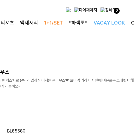
0
티셔츠
액세서리
1+1/SET
*하객룩*
VACAY LOOK
라우스
링클 텍스처로 분위기 있게 입어지는 블라우스🖤 브이넥 카라 디자인에 여유로운 소매핏 더
즐기기 좋아요-
BL85580