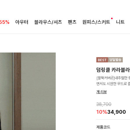
55%
아우터
블라우스/셔츠
팬츠
원피스/스커트
니트
덤링클 카라블
[팔뚝커버✌]내추럴한 
면서도 시원한 무드로 
개 리뷰
38,700
10%
34,900
제품코드