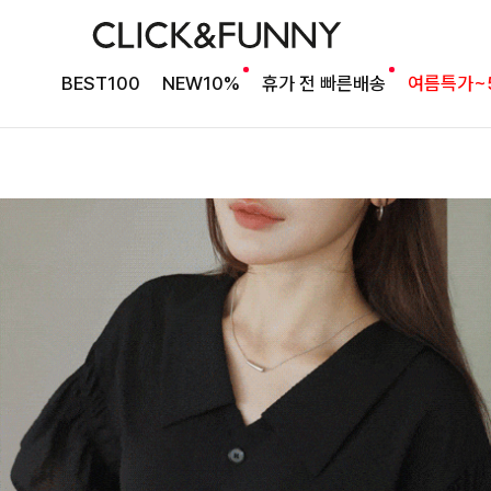
BEST100
NEW10%
휴가 전 빠른배송
여름특가~