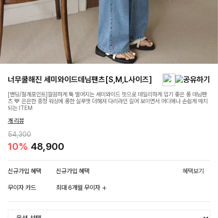
너무쿨해진 세미와이드데님팬츠[S,M,L사이즈]
[밴딩/절개포인트]깔끔하게 툭 떨어지는 세미와이드 핏으로 데일리하게 입기 좋은 롱 데님팬
츠 💙 은은한 중청 워싱에 롱한 실루엣 더해져 다리라인 길어 보이면서 어디에나 손쉽게 매치
되는 ITEM
개 리뷰
54,300
10%
48,900
신규가입 혜택
신규가입 혜택
혜택보기
무이자 카드
최대 6개월 무이자