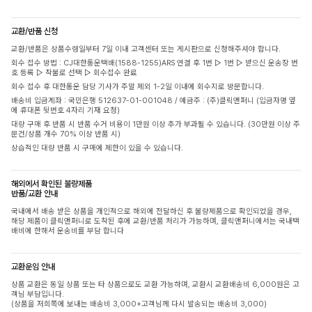
교환/반품 신청
교환/반품은 상품수령일부터 7일 이내 고객센터 또는 게시판으로 신청해주셔야 합니다.
회수 접수 방법 : CJ대한통운택배(1588-1255)ARS 연결 후 1번 ▷ 1번 ▷ 받으신 운송장 번
호 등록 ▷ 착불로 선택 ▷ 회수접수 완료
회수 접수 후 대한통운 담당 기사가 주말 제외 1-2일 이내에 회수지로 방문합니다.
배송비 입금계좌 : 국민은행 512637-01-001048 / 예금주 : (주)클릭앤퍼니 (입금자명 옆
에 휴대폰 뒷번호 4자리 기재 요청)
대량 구매 후 반품 시 반품 수거 비용이 1만원 이상 추가 부과될 수 있습니다. (30만원 이상 주
문건/상품 개수 70% 이상 반품 시)
상습적인 대량 반품 시 구매에 제한이 있을 수 있습니다.
해외에서 확인된 불량제품
반품/교환 안내
국내에서 배송 받은 상품을 개인적으로 해외에 전달하신 후 불량제품으로 확인되었을 경우,
해당 제품이 클릭앤퍼니로 도착된 후에 교환/반품 처리가 가능하며, 클릭앤퍼니에서는 국내택
배비에 한해서 운송비를 부담 합니다
교환운임 안내
상품 교환은 동일 상품 또는 타 상품으로도 교환 가능하며, 교환시 교환배송비 6,000원은 고
객님 부담입니다.
(상품을 저희쪽에 보내는 배송비 3,000+고객님께 다시 발송되는 배송비 3,000)