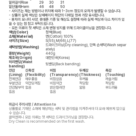
밑위길이
Rise
29
30
31
밑단둘레
Hem
46
48
50
- 사이즈는 재는 방법이나 위치에 따라 1~3cm 정도의 오차가 발생할 수 있습니다.
- 상품의 실제 색상은 상세페이지 하단의 디테일 컷과 가장 유사합니다.
- 용자의 모니터 사양, 휴대폰 기종 및 해상도 설정에 따라 실제 색상과 다소 차이가 있
을 수 있는 점 참고 부탁드립니다.
- 모든 의류의 첫 세탁은 소재 변형 방지를 위해 드라이클리닝을 권장합니다.
색상(Color)
청색(Blue)
소재(Material)
면(Cotton) 100%
사이즈(Size)
S(55),M(66),L(77)
드라이크리닝(Dry cleaning), 단독 손세탁(Wash separ
세탁방법(Washing)
ately)
중량(Weight)
440g
제조국(Origin)
대한민국(Korea)
허리밴딩(Waist
뒷밴딩(Back banding)
banding)
안감
신축성
비침
두께감
촉감
(Lining)
(Flexibility)
(Transparency)
(Thickness)
(Touching)
전체안감
매우좋음
비침있음
두꺼움
까슬거림
부분안감
약간당겨짐
비침약간
적당함
적당함
안감탈부착
없음
밝은칼라만
얇음
부드러움
없음
없음
취급시 주의사항 / Attention to
상품별로 기재된 소재에 해당하는 세탁 및 관리법을 지켜주셔야 더 오래 예쁘게 입으실
수 있습니다.
클릭앤퍼니 모든 의류는 첫 세탁은 드라이크리닝을 권장합니다.
Dry Clean is recommended on the first wash.