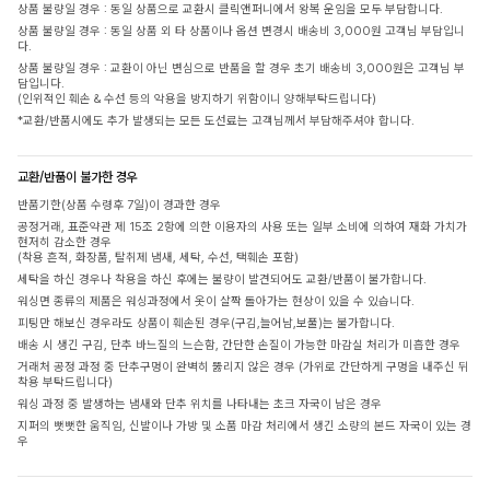
상품 불량일 경우 : 동일 상품으로 교환시 클릭앤퍼니에서 왕복 운임을 모두 부담합니다.
상품 불량일 경우 : 동일 상품 외 타 상품이나 옵션 변경시 배송비 3,000원 고객님 부담입니
다.
상품 불량일 경우 : 교환이 아닌 변심으로 반품을 할 경우 초기 배송비 3,000원은 고객님 부
담입니다.
(인위적인 훼손 & 수선 등의 악용을 방지하기 위함이니 양해부탁드립니다)
*교환/반품시에도 추가 발생되는 모든 도선료는 고객님께서 부담해주셔야 합니다.
교환/반품이 불가한 경우
반품기한(상품 수령후 7일)이 경과한 경우
공정거래, 표준약관 제 15조 2항에 의한 이용자의 사용 또는 일부 소비에 의하여 재화 가치가
현저히 감소한 경우
(착용 흔적, 화장품, 탈취제 냄새, 세탁, 수선, 택훼손 포함)
세탁을 하신 경우나 착용을 하신 후에는 불량이 발견되어도 교환/반품이 불가합니다.
워싱면 종류의 제품은 워싱과정에서 옷이 살짝 돌아가는 현상이 있을 수 있습니다.
피팅만 해보신 경우라도 상품이 훼손된 경우(구김,늘어남,보풀)는 불가합니다.
배송 시 생긴 구김, 단추 바느질의 느슨함, 간단한 손질이 가능한 마감실 처리가 미흡한 경우
거래처 공정 과정 중 단추구멍이 완벽히 뚫리지 않은 경우 (가위로 간단하게 구멍을 내주신 뒤
착용 부탁드립니다)
워싱 과정 중 발생하는 냄새와 단추 위치를 나타내는 초크 자국이 남은 경우
지퍼의 뻣뻣한 움직임, 신발이나 가방 및 소품 마감 처리에서 생긴 소량의 본드 자국이 있는 경
우