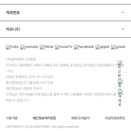
계좌번호
커뮤니티
(주)클릭앤퍼니/김예중
02880 서울특별시 성북구 성북로 49 (성북동, 운석빌딩) 운석빌딩 5층(반품주소가 아닙
니다.)
사업자 등록번호 209-81-43420
통신판매업신고 서울성북-0073호
개인정보관리책임자 박수미
고객님은 안전거래를 위해 현금으로 결제 시 저희 소핑몰에 가입한 구매안전서비스를 이용
하실 수 있습니다.
이용약관
개인정보처리방침
제휴/도매문의
사업자정보확인
COPYRIGHT (c)CLICKNFUNNY. All rights reserved.