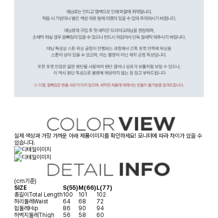
실제 색상과 가장 가까운 아래 제품이미지를 확인하세요! 모니터에 따라 차이가 있을 수
있습니다.
(cm기준)
SIZE
S(55)
M(66)
L(77)
총길이
Total Length
100
101
102
허리둘레
Waist
64
68
72
힙둘레
Hip
86
90
94
허벅지둘레
Thigh
56
58
60