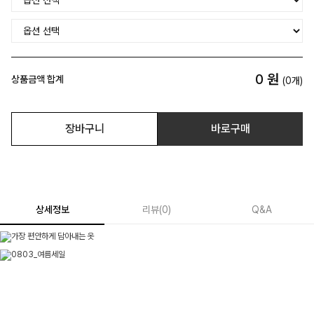
0
원
상품금액 합계
(
0
개)
장바구니
바로구매
상세정보
리뷰
(
0
)
Q&A