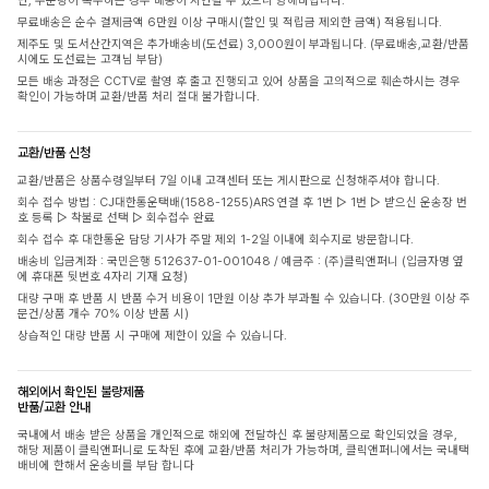
단, 주문량이 폭주하는 경우 배송이 지연될 수 있으니 양해바랍니다.
무료배송은 순수 결제금액 6만원 이상 구매시(할인 및 적립금 제외한 금액) 적용됩니다.
제주도 및 도서산간지역은 추가배송비(도선료) 3,000원이 부과됩니다. (무료배송,교환/반품
시에도 도선료는 고객님 부담)
모든 배송 과정은 CCTV로 촬영 후 출고 진행되고 있어 상품을 고의적으로 훼손하시는 경우
확인이 가능하며 교환/반품 처리 절대 불가합니다.
교환/반품 신청
교환/반품은 상품수령일부터 7일 이내 고객센터 또는 게시판으로 신청해주셔야 합니다.
회수 접수 방법 : CJ대한통운택배(1588-1255)ARS 연결 후 1번 ▷ 1번 ▷ 받으신 운송장 번
호 등록 ▷ 착불로 선택 ▷ 회수접수 완료
회수 접수 후 대한통운 담당 기사가 주말 제외 1-2일 이내에 회수지로 방문합니다.
배송비 입금계좌 : 국민은행 512637-01-001048 / 예금주 : (주)클릭앤퍼니 (입금자명 옆
에 휴대폰 뒷번호 4자리 기재 요청)
대량 구매 후 반품 시 반품 수거 비용이 1만원 이상 추가 부과될 수 있습니다. (30만원 이상 주
문건/상품 개수 70% 이상 반품 시)
상습적인 대량 반품 시 구매에 제한이 있을 수 있습니다.
해외에서 확인된 불량제품
반품/교환 안내
국내에서 배송 받은 상품을 개인적으로 해외에 전달하신 후 불량제품으로 확인되었을 경우,
해당 제품이 클릭앤퍼니로 도착된 후에 교환/반품 처리가 가능하며, 클릭앤퍼니에서는 국내택
배비에 한해서 운송비를 부담 합니다