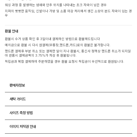
워싱 과정 중 발생하는 냄새와 단추 위치를 나타내는 초크 자국이 남은 경우
지퍼의 뻣뻣한 움직임, 신발이나 가방 및 소품 마감 처리에서 생긴 소량의 본드 자국이 있는 경
우
환불 안내
환불시 수거 상품 확인 후 3일이내 결제하신 방법으로 환불해드립니다
예치금으로 환불 시 다시 원결제(무통장,핸드폰,카드)로의 환불은 불가합니다.
핸드폰 결제후 부분 취소 또는 결제한 달이 지나 환불시, 통신사 정책상 핸드폰 취소가 되지않
아 반품시 결제금액의 3.75%가 차감 후 환불됩니다.
적립금과 복합 결제하여 주문하였을 경우 환불 요청시 적립금이 우선적으로 환원됩니다.
판매자정보
세탁 가이드
사이즈 측정 방법
이미지 저작권 안내