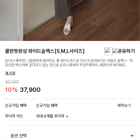
쿨한핏완성 와이드슬랙스[S,M,L사이즈]
[오피스룩추천✨]깔끔하게 떨어지는 롱 와이드핏으로 다리가 길어보이는 데일리 슬랙스- 차
르르한 텍스처에 군더더기 없는 핏으로 오피스룩부터 꾸안꾸룩까지 세련되게 매치돼요.
개 리뷰
42,100
10%
37,900
신규가입 혜택
신규가입 혜택
혜택보기
무이자 카드
최대 6개월 무이자