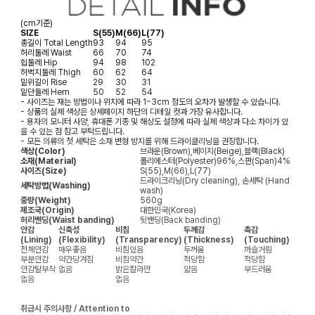
(cm기준)
SIZE
S(55)
M(66)
L(77)
총길이
Total Length
93
94
95
허리둘레
Waist
66
70
74
힙둘레
Hip
94
98
102
허벅지둘레
Thigh
60
62
64
밑위길이
Rise
29
30
31
밑단둘레
Hem
50
52
54
- 사이즈는 재는 방법이나 위치에 따라 1~3cm 정도의 오차가 발생할 수 있습니다.
- 상품의 실제 색상은 상세페이지 하단의 디테일 컷과 가장 유사합니다.
- 용자의 모니터 사양, 휴대폰 기종 및 해상도 설정에 따라 실제 색상과 다소 차이가 있
을 수 있는 점 참고 부탁드립니다.
- 모든 의류의 첫 세탁은 소재 변형 방지를 위해 드라이클리닝을 권장합니다.
색상(Color)
브라운(Brown),베이지(Beige),블랙(Black)
소재(Material)
폴리에스터(Polyester)96%,스판(Span)4%
사이즈(Size)
S(55),M(66),L(77)
드라이크리닝(Dry cleaning), 손세탁 (Hand
세탁방법(Washing)
wash)
중량(Weight)
560g
제조국(Origin)
대한민국(Korea)
허리밴딩(Waist banding)
뒷밴딩(Back banding)
안감
신축성
비침
두께감
촉감
(Lining)
(Flexibility)
(Transparency)
(Thickness)
(Touching)
전체안감
매우좋음
비침있음
두꺼움
까슬거림
부분안감
약간당겨짐
비침약간
적당함
적당함
안감탈부착
없음
밝은칼라만
얇음
부드러움
없음
없음
취급시 주의사항 / Attention to