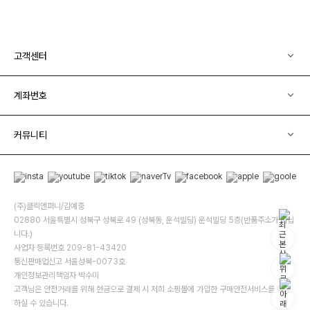
고객센터
계좌번호
커뮤니티
(주)클릭앤퍼니/김예중
02880 서울특별시 성북구 성북로 49 (성북동, 운석빌딩) 운석빌딩 5층(반품주소가 아닙
니다.)
사업자 등록번호 209-81-43420
통신판매업신고 서울성북-0073호
개인정보관리책임자 박수미
고객님은 안전거래를 위해 현금으로 결제 시 저희 소핑몰에 가입한 구매안전서비스를 이용
하실 수 있습니다.