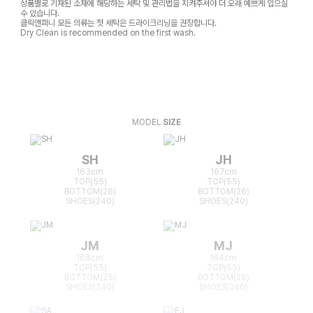
상품별로 기재된 소재에 해당하는 세탁 및 관리법을 지켜주셔야 더 오래 예쁘게 입으실
수 있습니다.
클릭앤퍼니 모든 의류는 첫 세탁은 드라이크리닝을 권장합니다.
Dry Clean is recommended on the first wash.
MODEL
SIZE
SH
JH
163cm
167cm
TOP(55)
TOP(55)
BOTTOM(26)
BOTTOM(26)
SHOES(240)
SHOES(240)
JM
MJ
166cm
164cm
TOP(55)
TOP(55)
BOTTOM(25)
BOTTOM(26)
SHOES(240)
SHOES(240)