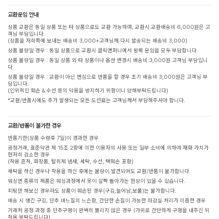
교환운임 안내
상품 교환은 동일 상품 또는 타 상품으로도 교환 가능하며, 교환시 교환배송비 6,000원은 고
객님 부담입니다.
(상품을 저희쪽에 보내는 배송비 3,000+고객님께 다시 발송되는 배송비 3,000)
상품 불량일 경우 : 동일 상품으로 교환시 클릭앤퍼니에서 왕복 운임을 모두 부담합니다.
상품 불량일 경우 : 동일 상품 외 타 상품이나 옵션 변경시 배송비 3,000원 고객님 부담입니
다.
상품 불량일 경우 : 교환이 아닌 변심으로 반품을 할 경우 초기 배송비 3,000원은 고객님 부
담입니다.
(인위적인 훼손 & 수선 등의 악용을 방지하기 위함이니 양해부탁드립니다)
*교환/반품시에도 추가 발생되는 모든 도선료는 고객님께서 부담해주셔야 합니다.
교환/반품이 불가한 경우
반품기한(상품 수령후 7일)이 경과한 경우
공정거래, 표준약관 제 15조 2항에 의한 이용자의 사용 또는 일부 소비에 의하여 재화 가치가
현저히 감소한 경우
(착용 흔적, 화장품, 탈취제 냄새, 세탁, 수선, 택훼손 포함)
세탁을 하신 경우나 착용을 하신 후에는 불량이 발견되어도 교환/반품이 불가합니다.
워싱면 종류의 제품은 워싱과정에서 옷이 살짝 돌아가는 현상이 있을 수 있습니다.
피팅만 해보신 경우라도 상품이 훼손된 경우(구김,늘어남,보풀)는 불가합니다.
배송 시 생긴 구김, 단추 바느질의 느슨함, 간단한 손질이 가능한 마감실 처리가 미흡한 경우
거래처 공정 과정 중 단추구멍이 완벽히 뚫리지 않은 경우 (가위로 간단하게 구멍을 내주신 뒤
착용 부탁드립니다)