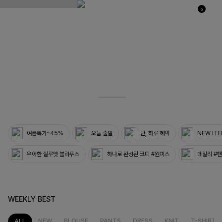
0
03
33
여름특가~45%
오늘 출발
단, 하루 혜택
NEW IT
우아한 실루엣 블라우스
하나로 완성된 코디 #원피스
데일리 #
WEEKLY BEST
NEW
BLOUSE
PANTS
DRESS
KNIT
T-SHIRT
ALL