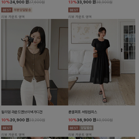
10%
24,900
원
13%
33,900
원
27,600원
38,900원
리뷰 카운트 영역
리뷰 카운트 영역
윌리덤 라운드앤브이넥가디건
룬셀퍼프 셔링원피스
10%
20,900
원
10%
36,900
원
23,200원
40,900원
리뷰 카운트 영역
리뷰 카운트 영역