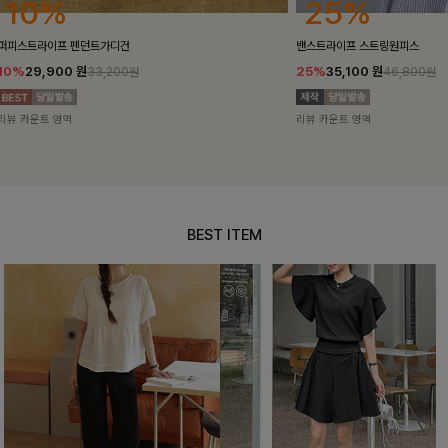
25%
10%
밴스트라이프 스트링원피스
[5천장돌파/C
25%
35,100
원
10%
34,90
46,800원
리뷰 카운트 영역
리뷰 카운트 영
BEST ITEM