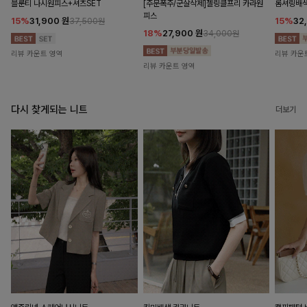
블룬티 나시원피스+셔츠SET
[주문폭주/군살삭제]젤링클프리 카라원
롬셔링배
피스
15%
31,900
원
15%
32
37,500원
18%
27,900
원
34,000원
리뷰 카운트 영역
리뷰 카운
리뷰 카운트 영역
다시 찾게되는 니트
더보기