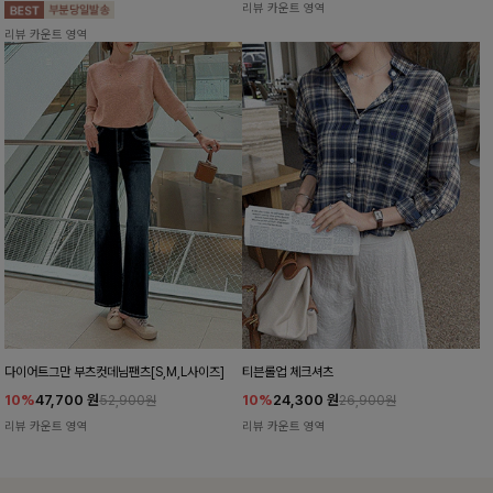
리뷰 카운트 영역
리뷰 카운트 영역
다이어트그만 부츠컷데님팬츠[S,M,L사이즈]
티븐롤업 체크셔츠
10%
47,700
원
10%
24,300
원
52,900원
26,900원
리뷰 카운트 영역
리뷰 카운트 영역