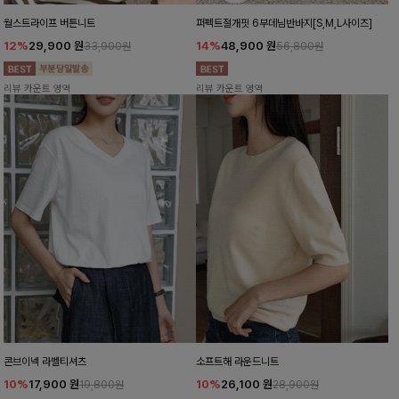
월스트라이프 버튼니트
퍼펙트절개핏 6부데님반바지[S,M,L사이즈]
12%
29,900
원
14%
48,900
원
33,900원
56,800원
리뷰 카운트 영역
리뷰 카운트 영역
콘브이넥 라벨티셔츠
소프트해 라운드니트
10%
17,900
원
10%
26,100
원
19,800원
28,900원