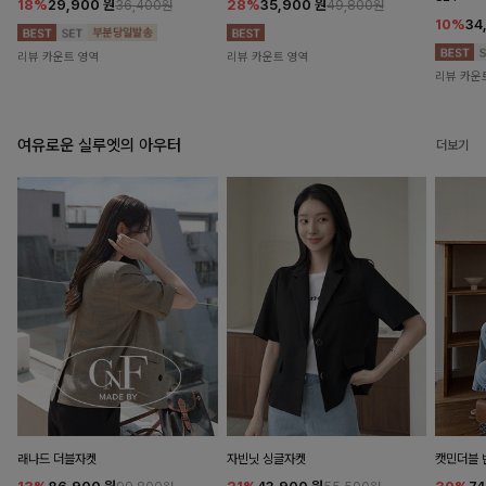
18%
29,900
원
28%
35,900
원
36,400원
49,800원
10%
34
리뷰 카운트 영역
리뷰 카운트 영역
리뷰 카운
여유로운 실루엣의 아우터
더보기
래나드 더블자켓
자빈닛 싱글자켓
캣민더블 