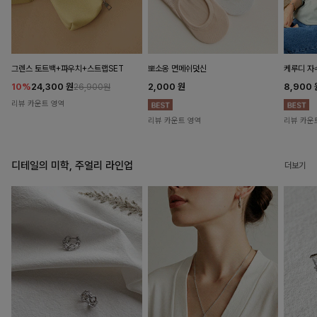
뽀소옹 면메쉬덧신
그렌스 토트백+파우치+스트랩SET
케루디 자
2,000
원
10%
24,300
원
8,900
26,900원
리뷰 카운트 영역
리뷰 카운트 영역
리뷰 카운
디테일의 미학, 주얼리 라인업
더보기