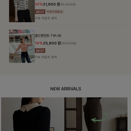
10%
31,900
원
35,400원
리뷰 카운트 영역
셀드펜던트 7부니트
10%
25,800
원
28,600원
리뷰 카운트 영역
NEW ARRIVALS