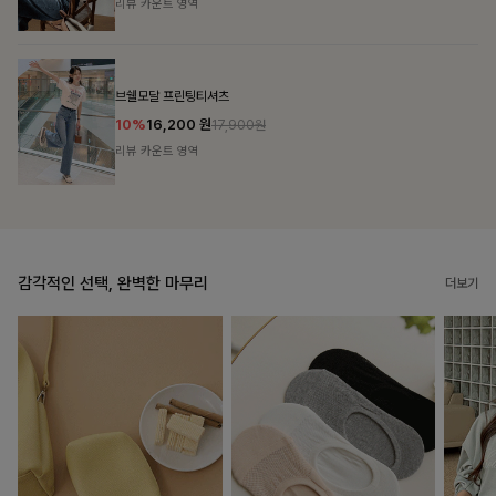
리뷰 카운트 영역
캣시어서커 버튼카라원피스+벨트SET
16%
79,900
원
95,100원
리뷰 카운트 영역
감각적인 선택, 완벽한 마무리
더보기