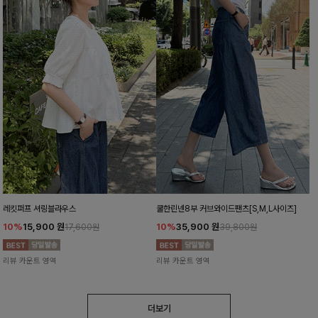
레킷퍼프 셔링블라우스
쿨한린넨8부 커브와이드팬츠[S,M,L사이즈]
10%
15,900
원
10%
35,900
원
17,600원
39,800원
리뷰 카운트 영역
리뷰 카운트 영역
더보기