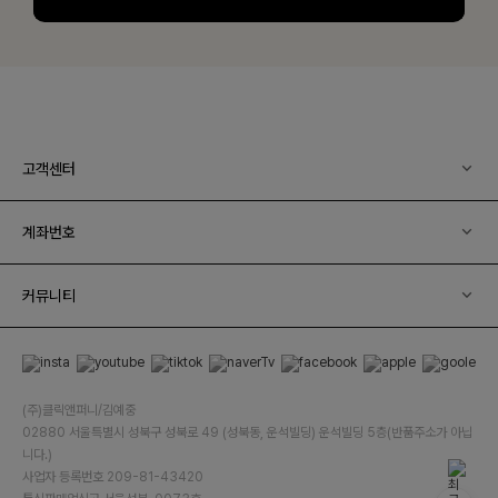
고객센터
계좌번호
커뮤니티
(주)클릭앤퍼니/김예중
02880 서울특별시 성북구 성북로 49 (성북동, 운석빌딩) 운석빌딩 5층(반품주소가 아닙
니다.)
사업자 등록번호 209-81-43420