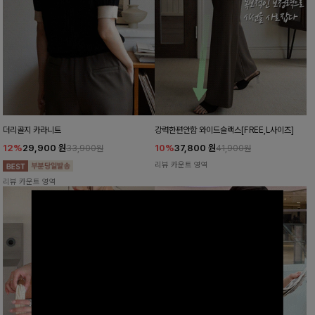
더리골지 카라니트
강력한편안함 와이드슬랙스[FREE,L사이즈]
12%
29,900
원
10%
37,800
원
33,900원
41,900원
리뷰 카운트 영역
리뷰 카운트 영역