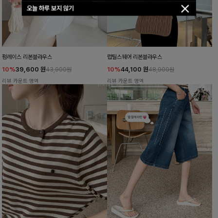
오늘 하루 보지 않기
펌레이스 리본블라우스
럽틸스퀘어 리본블라우스
10%
39,600
원
10%
44,100
원
43,900원
48,900원
리뷰 카운트 영역
리뷰 카운트 영역