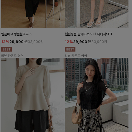
릴픈배색 링클블라우스
헨틴링클 날개티셔츠+치마바지SET
12%
29,900
원
12%
29,900
원
33,900원
33,900원
리뷰 카운트 영역
리뷰 카운트 영역