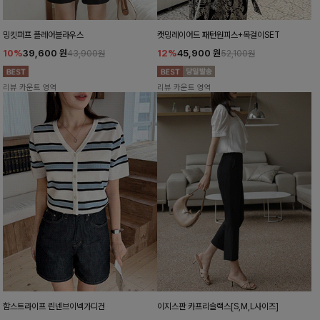
밍킷퍼프 플레어블라우스
캣밍레이어드 패턴원피스+목걸이SET
10%
39,600
원
12%
45,900
원
43,900원
52,100원
리뷰 카운트 영역
리뷰 카운트 영역
함스트라이프 린넨브이넥가디건
이지스판 카프리슬랙스[S,M,L사이즈]