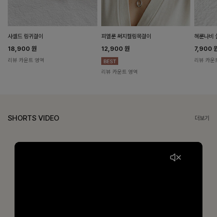
헤룬나비 
사셀드 링귀걸이
피엘룬 써지컬링목걸이
7,900
18,900
원
12,900
원
리뷰 카운
리뷰 카운트 영역
리뷰 카운트 영역
SHORTS VIDEO
더보기