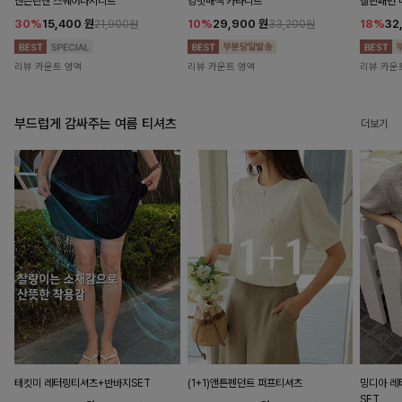
앤즌린넨 스퀘어나시니트
킹밋배색 카라니트
캘핀패턴 
30%
15,400
원
10%
29,900
원
18%
32
21,900원
33,200원
리뷰 카운트 영역
리뷰 카운트 영역
리뷰 카운
부드럽게 감싸주는 여름 티셔츠
더보기
테킷미 레터링티셔츠+반바지SET
(1+1)앤튼펜던트 퍼프티셔츠
밍디아 
SET