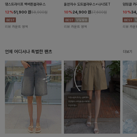
댕스트라이프 백버튼블라우스
율븐자수 도트블라우스+나시SET
덤링클 카
12%
51,900
원
10%
24,900
원
10%
34
58,900원
27,600원
리뷰 카운트 영역
리뷰 카운트 영역
리뷰 카운
언제 어디서나 특별한 팬츠
더보기