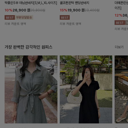
딱좋은5부 데님반바지[S,M,L,XL사이즈]
쿨코튼핀턱 밴딩반바지
더예쁜린넨
이즈]
10%
26,900
원
15%
19,900
원
29,800원
23,400원
12%
36
리뷰 카운트 영역
리뷰 카운트 영역
리뷰 카운
가장 완벽한 감각적인 원피스
더보기