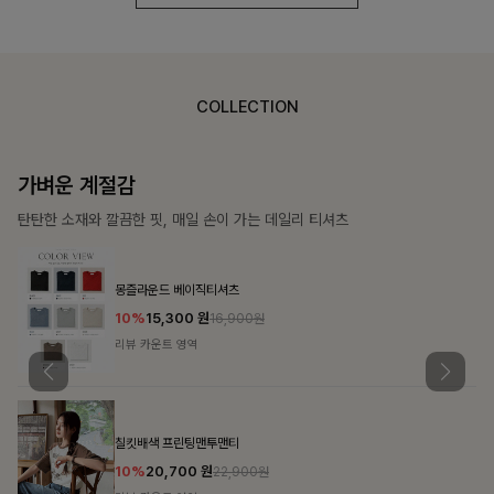
COLLECTION
가장 쉬운 코디
특별한 날부터 일상까지 함께하는 룩
쥬빌스트링 포켓원피스
17%
48,900
원
58,900원
리뷰 카운트 영역
블룬티 나시원피스+셔츠SET
15%
31,900
원
37,500원