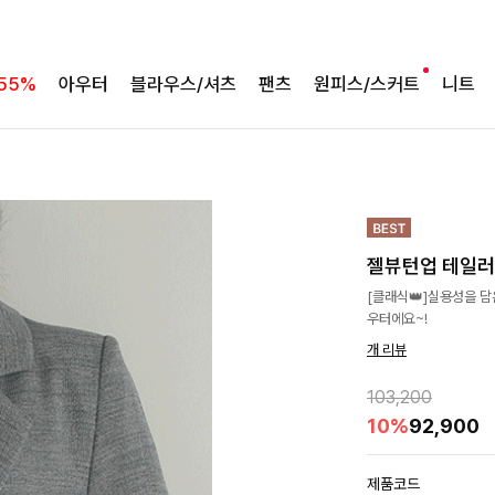
55%
아우터
블라우스/셔츠
팬츠
원피스/스커트
니트
젤뷰턴업 테일
[클래식👑]실용성을 
우터에요~!
개 리뷰
103,200
10%
92,900
제품코드