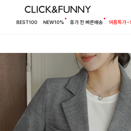
BEST100
NEW10%
휴가 전 빠른배송
여름특가~