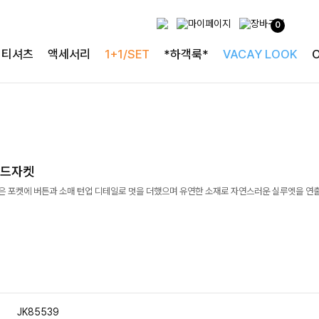
0
티셔츠
액세서리
1+1/SET
*하객룩*
VACAY LOOK
러드자켓
담은 포켓에 버튼과 소매 턴업 디테일로 멋을 더했으며 유연한 소재로 자연스러운 실루엣을 연
JK85539