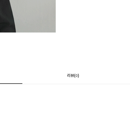
리뷰(
)
0