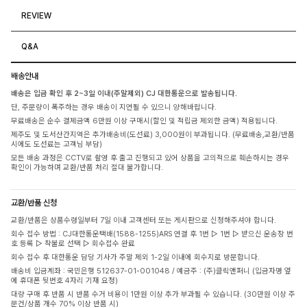
REVIEW
Q&A
배송안내
배송은 입금 확인 후 2~3일 이내(주말제외) CJ 대한통운으로 발송됩니다.
단, 주문량이 폭주하는 경우 배송이 지연될 수 있으니 양해바랍니다.
무료배송은 순수 결제금액 6만원 이상 구매시(할인 및 적립금 제외한 금액) 적용됩니다.
제주도 및 도서산간지역은 추가배송비(도선료) 3,000원이 부과됩니다. (무료배송,교환/반품
시에도 도선료는 고객님 부담)
모든 배송 과정은 CCTV로 촬영 후 출고 진행되고 있어 상품을 고의적으로 훼손하시는 경우
확인이 가능하며 교환/반품 처리 절대 불가합니다.
교환/반품 신청
교환/반품은 상품수령일부터 7일 이내 고객센터 또는 게시판으로 신청해주셔야 합니다.
회수 접수 방법 : CJ대한통운택배(1588-1255)ARS 연결 후 1번 ▷ 1번 ▷ 받으신 운송장 번
호 등록 ▷ 착불로 선택 ▷ 회수접수 완료
회수 접수 후 대한통운 담당 기사가 주말 제외 1-2일 이내에 회수지로 방문합니다.
배송비 입금계좌 : 국민은행 512637-01-001048 / 예금주 : (주)클릭앤퍼니 (입금자명 옆
에 휴대폰 뒷번호 4자리 기재 요청)
대량 구매 후 반품 시 반품 수거 비용이 1만원 이상 추가 부과될 수 있습니다. (30만원 이상 주
문건/상품 개수 70% 이상 반품 시)