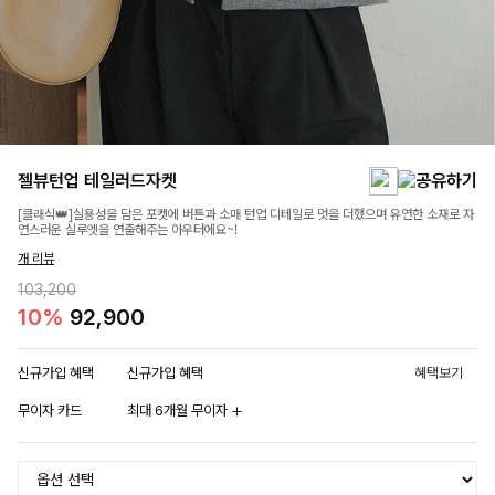
젤뷰턴업 테일러드자켓
[클래식👑]실용성을 담은 포켓에 버튼과 소매 턴업 디테일로 멋을 더했으며 유연한 소재로 자
연스러운 실루엣을 연출해주는 아우터에요~!
개 리뷰
103,200
10%
92,900
신규가입 혜택
신규가입 혜택
혜택보기
무이자 카드
최대 6개월 무이자