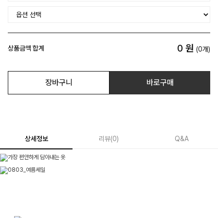
0
원
상품금액 합계
(
0
개)
장바구니
바로구매
상세정보
리뷰
(
0
)
Q&A