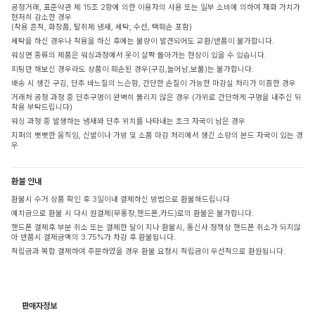
공정거래, 표준약관 제 15조 2항에 의한 이용자의 사용 또는 일부 소비에 의하여 재화 가치가
현저히 감소한 경우
(착용 흔적, 화장품, 탈취제 냄새, 세탁, 수선, 택훼손 포함)
세탁을 하신 경우나 착용을 하신 후에는 불량이 발견되어도 교환/반품이 불가합니다.
워싱면 종류의 제품은 워싱과정에서 옷이 살짝 돌아가는 현상이 있을 수 있습니다.
피팅만 해보신 경우라도 상품이 훼손된 경우(구김,늘어남,보풀)는 불가합니다.
배송 시 생긴 구김, 단추 바느질의 느슨함, 간단한 손질이 가능한 마감실 처리가 미흡한 경우
거래처 공정 과정 중 단추구멍이 완벽히 뚫리지 않은 경우 (가위로 간단하게 구멍을 내주신 뒤
착용 부탁드립니다)
워싱 과정 중 발생하는 냄새와 단추 위치를 나타내는 초크 자국이 남은 경우
지퍼의 뻣뻣한 움직임, 신발이나 가방 및 소품 마감 처리에서 생긴 소량의 본드 자국이 있는 경
우
환불 안내
환불시 수거 상품 확인 후 3일이내 결제하신 방법으로 환불해드립니다
예치금으로 환불 시 다시 원결제(무통장,핸드폰,카드)로의 환불은 불가합니다.
핸드폰 결제후 부분 취소 또는 결제한 달이 지나 환불시, 통신사 정책상 핸드폰 취소가 되지않
아 반품시 결제금액의 3.75%가 차감 후 환불됩니다.
적립금과 복합 결제하여 주문하였을 경우 환불 요청시 적립금이 우선적으로 환원됩니다.
판매자정보