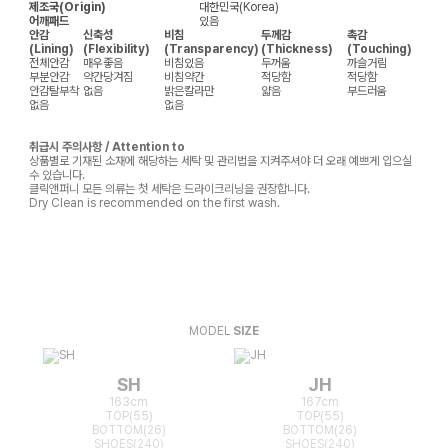
제조국(Origin)
대한민국(Korea)
어깨패드
있음
안감
신축성
비침
두께감
촉감
(Lining)
(Flexibility)
(Transparency)
(Thickness)
(Touching)
전체안감
매우좋음
비침있음
두꺼움
까슬거림
부분안감
약간당겨짐
비침약간
적당함
적당함
안감탈부착
없음
밝은칼라만
얇음
부드러움
없음
없음
취급시 주의사항 / Attention to
상품별로 기재된 소재에 해당하는 세탁 및 관리법을 지켜주셔야 더 오래 예쁘게 입으실
수 있습니다.
클릭앤퍼니 모든 의류는 첫 세탁은 드라이크리닝을 권장합니다.
Dry Clean is recommended on the first wash.
MODEL
SIZE
SH
JH
163cm
167cm
TOP(55)
TOP(55)
BOTTOM(26)
BOTTOM(26)
SHOES(240)
SHOES(240)