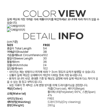
실제 색상과 가장 가까운 아래 제품이미지를 확인하세요! 모니터에 따라 차이가 있을 수
있습니다.
(cm기준)
SIZE
FREE
총길이
Total Length
54
어깨넓이
Shoulder
38
가슴둘레
Bust Circumference
102
팔길이
Sleeve Length
30
팔둘레
Arm
36
암홀너비
Armhole
24
밑단둘레
Hem
102
- 사이즈는 재는 방법이나 위치에 따라 1~3cm 정도의 오차가 발생할 수 있습니다.
- 상품의 실제 색상은 상세페이지 하단의 디테일 컷과 가장 유사합니다.
- 용자의 모니터 사양, 휴대폰 기종 및 해상도 설정에 따라 실제 색상과 다소 차이가 있
을 수 있는 점 참고 부탁드립니다.
- 모든 의류의 첫 세탁은 소재 변형 방지를 위해 드라이클리닝을 권장합니다.
색상(Color)
챠콜(Charcoal), 베이지(Beige)
폴리에스터(Polyester) 96%, 스판(Span)
소재(Material)
4%
사이즈(Size)
FREE
세탁방법(Washing)
드라이크리닝(Dry cleaning)
중량(Weight)
280g