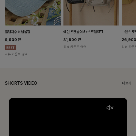
풀렘자수 데님볼캡
에런 포켓숄더백+스트랩SET
그렌스 토
9,900
원
31,900
원
26,90
리뷰 카운트 영역
리뷰 카운
리뷰 카운트 영역
SHORTS VIDEO
더보기