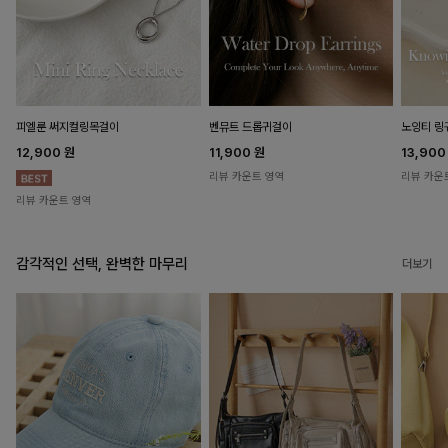
피엘룬 써지컬링목걸이
벤뮤트 드롭귀걸이
노잉티 링
12,900
원
11,900
원
13,90
리뷰 카운트 영역
리뷰 카운
리뷰 카운트 영역
감각적인 선택, 완벽한 마무리
더보기