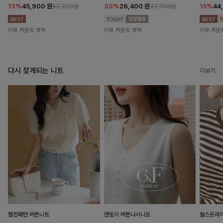
13%
45,900
원
30%
26,400
원
15%
44
52,700원
37,700원
리뷰 카운트 영역
리뷰 카운트 영역
리뷰 카운
다시 찾게되는 니트
더보기
캘핀패턴 버튼니트
앤토이 버튼나시니트
월스트라