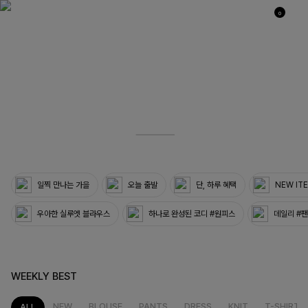
0
03
33
일찍 만나는 가을
오늘 출발
단, 하루 혜택
NEW IT
우아한 실루엣 블라우스
하나로 완성된 코디 #원피스
데일리 #
WEEKLY BEST
NEW
BLOUSE
PANTS
DRESS
KNIT
T-SHIRT
ALL