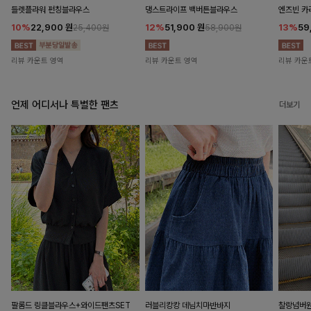
들렛플라워 펀칭블라우스
댕스트라이프 백버튼블라우스
엔즈빈 카
10%
22,900
원
12%
51,900
원
13%
59
25,400원
58,900원
리뷰 카운트 영역
리뷰 카운트 영역
리뷰 카운
언제 어디서나 특별한 팬츠
더보기
팔롬드 링클블라우스+와이드팬츠SET
러블리캉캉 데님치마반바지
찰랑넘버원