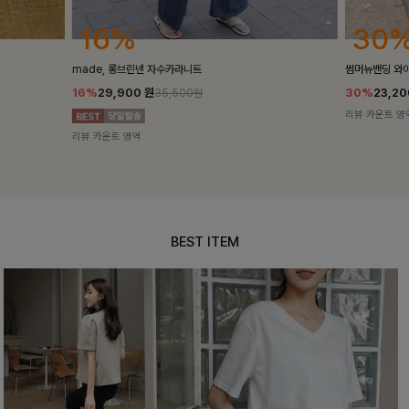
30%
25
썸머뉴밴딩 와이드슬랙스[S,M,L사이즈]
밴스트라이프 
30%
23,200
원
25%
35,10
33,100원
리뷰 카운트 영역
리뷰 카운트 영
BEST ITEM