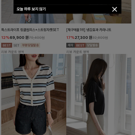
오늘 하루 보지 않기
특스트라이프 링클원피스+스트링자켓SET
[재구매율1위] 냉감효과 카라니트
12%
69,900
원
17%
27,300
원
79,400원
32,800원
리뷰 카운트 영역
리뷰 카운트 영역