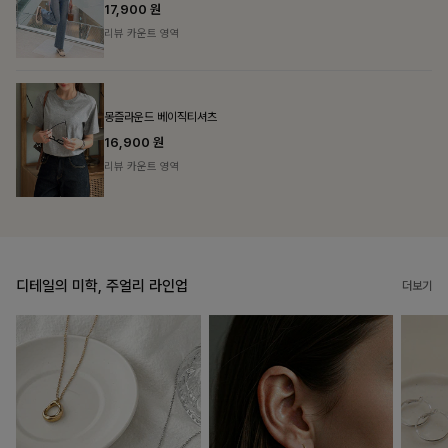
리뷰 카운트 영역
필첸체크 스트링블라우스+플레어스커트SET
14%
42,900
원
49,800원
리뷰 카운트 영역
디테일의 미학, 주얼리 라인업
더보기