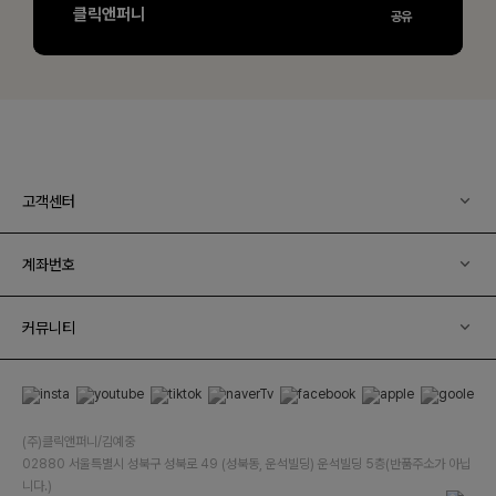
고객센터
계좌번호
커뮤니티
(주)클릭앤퍼니/김예중
02880 서울특별시 성북구 성북로 49 (성북동, 운석빌딩) 운석빌딩 5층(반품주소가 아닙
니다.)