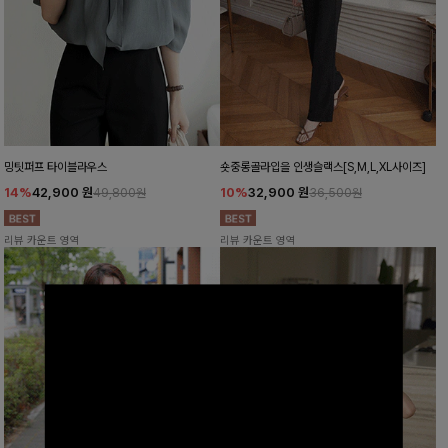
밍팃퍼프 타이블라우스
숏중롱골라입을 인생슬랙스[S,M,L,XL사이즈]
14%
42,900
원
10%
32,900
원
49,800원
36,500원
리뷰 카운트 영역
리뷰 카운트 영역