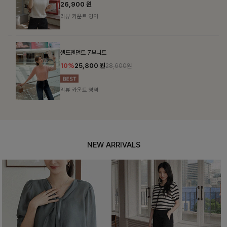
26,900
원
리뷰 카운트 영역
셀드펜던트 7부니트
10%
25,800
원
28,600원
리뷰 카운트 영역
NEW ARRIVALS