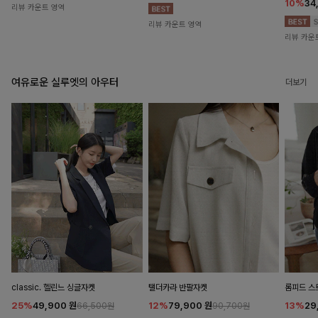
10%
34
리뷰 카운트 영역
리뷰 카운트 영역
리뷰 카운
여유로운 실루엣의 아우터
더보기
classic. 헬린느 싱글자켓
탤더카라 반팔자켓
롬피드 
25%
49,900
원
12%
79,900
원
13%
29
66,500원
90,700원