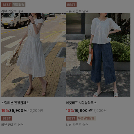
리뷰 카운트 영역
리뷰 카운트 영역
초밍리본 펀칭원피스
레킷퍼프 셔링블라우스
15%
35,900
원
10%
15,900
원
42,200원
17,600원
리뷰 카운트 영역
리뷰 카운트 영역