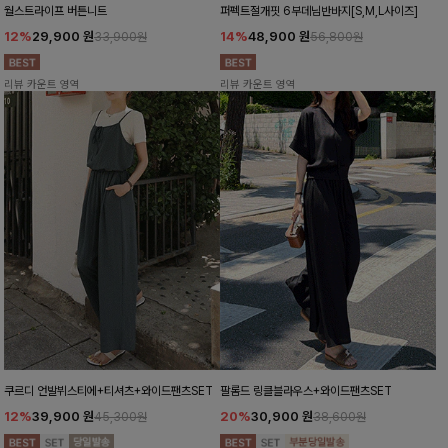
월스트라이프 버튼니트
퍼펙트절개핏 6부데님반바지[S,M,L사이즈]
12%
29,900
원
14%
48,900
원
33,900원
56,800원
리뷰 카운트 영역
리뷰 카운트 영역
쿠르디 언발뷔스티에+티셔츠+와이드팬츠SET
팔롬드 링클블라우스+와이드팬츠SET
12%
39,900
원
20%
30,900
원
45,300원
38,600원