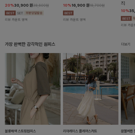
즈]
20%
30,900
원
10%
16,900
원
38,600원
18,700원
10%
35
리뷰 카운트 영역
리뷰 카운트 영역
리뷰 카운
가장 완벽한 감각적인 원피스
더보기
블룽배색 스트링원피스
리아레이스 플레어스커트
뮨첼버튼 