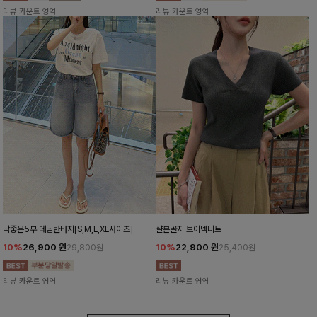
리뷰 카운트 영역
리뷰 카운트 영역
딱좋은5부 데님반바지[S,M,L,XL사이즈]
샬븐골지 브이넥니트
10%
26,900
원
10%
22,900
원
29,800원
25,400원
리뷰 카운트 영역
리뷰 카운트 영역