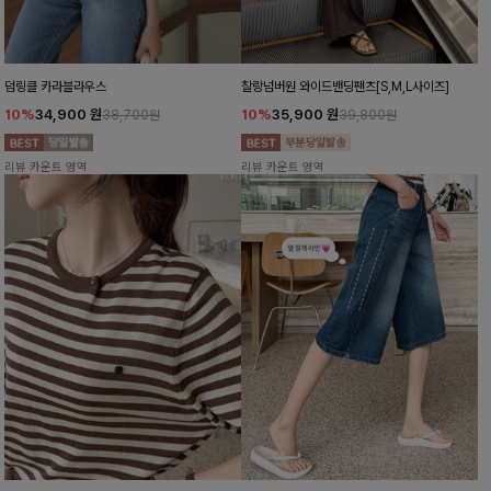
덤링클 카라블라우스
찰랑넘버원 와이드밴딩팬츠[S,M,L사이즈]
10%
34,900
원
10%
35,900
원
38,700원
39,800원
리뷰 카운트 영역
리뷰 카운트 영역