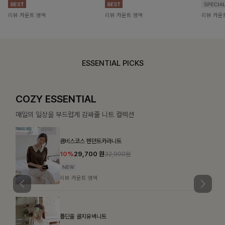
리뷰 카운트 영역
리뷰 카운트 영역
리뷰 카운
ESSENTIAL PICKS
COZY ESSENTIAL
매일의 일상을 부드럽게 감싸줄 니트 컬렉션
콤비스코스 펜던트카라니트
10%
29,700
원
32,900원
리뷰 카운트 영역
폴딘울 골지유넥니트