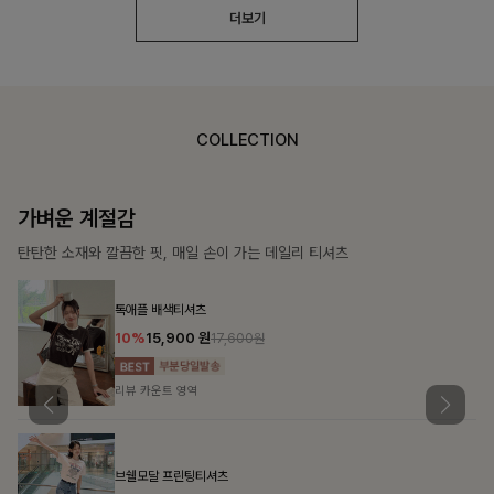
더보기
COLLECTION
가장 쉬운 코디
특별한 날부터 일상까지 함께하는 룩
[주문폭주/군살삭제]젤링클프리 카라원피스
18%
27,900
원
34,000원
리뷰 카운트 영역
민오브 데님셔츠+스커트+벨트SET
15%
47,900
원
56,300원