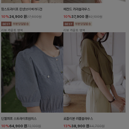
함스트라이프 린넨브이넥가디건
메칸드 카라블라우스
10%
24,900
원
10%
37,900
원
27,600원
42,100원
리뷰 카운트 영역
리뷰 카운트 영역
딘젤퍼프 스트라이프원피스
로즐리본 러플블라우스
10%
64,900
원
13%
38,900
원
72,100원
44,700원