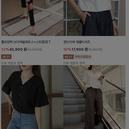
폴릿핀턱 브이넥블라우스+스트랩SET
콘브이넥 라벨티셔츠
12%
43,900
원
10%
17,900
원
49,800원
19,800원
리뷰 카운트 영역
리뷰 카운트 영역