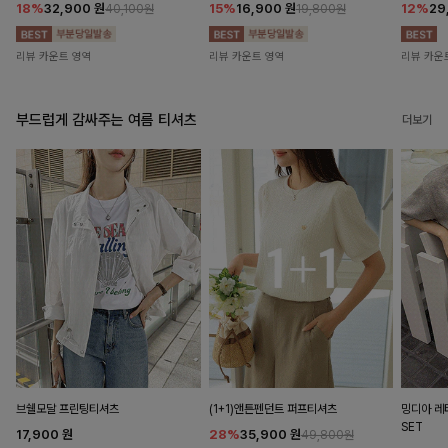
18%
32,900
원
15%
16,900
원
12%
29
40,100원
19,800원
리뷰 카운트 영역
리뷰 카운트 영역
리뷰 카운
부드럽게 감싸주는 여름 티셔츠
더보기
브쉘모달 프린팅티셔츠
(1+1)앤튼펜던트 퍼프티셔츠
밍디아 
SET
17,900
원
28%
35,900
원
49,800원