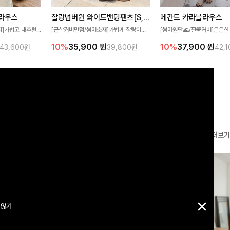
찰랑넘버원 와이드밴딩팬츠[S,M,L사이즈]
메칸드 카라블라우스
라우스
[군살커버만점/썸머소재]가볍게 찰랑이는
[썸머원단🌊/팔뚝커버]은은한
지]가볍고 내추럴
원단과 여유로운 와이드 핏으로 하루 종일
와 여유로운 실루엣이 만나 
라우스로, 답답함
10%
35,900
원
10%
37,900
원
39,800원
42,
43,600원
편안하게 착용하실 수 있는 팬츠입니다 🖤
세련된 무드를 연출해주는 블
 얼굴선을 더욱 시
✨ 허리 전체 밴딩과 스트링 디테일로 안정
리룩부터 출근룩까지 다양하게
🌿
감 있는 착용감을 더해드려요!
은 베이직한 디자인!
더보기
 않기