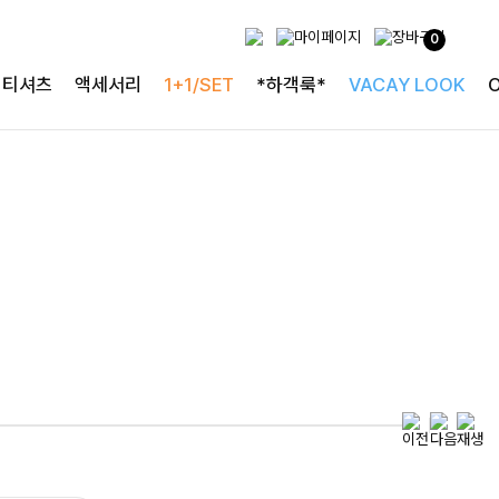
0
특별한 날을 빛내는
티셔츠
액세서리
1+1/SET
*하객룩*
VACAY LOOK
하객룩의 정석
로즐리본 러플블라우스