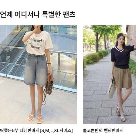
언제 어디서나 특별한 팬츠
딱좋은5부 데님반바지[S,M,L,XL사이즈]
쿨코튼핀턱 밴딩반바지