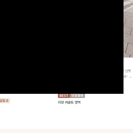
2차리오더]뮨스트링 플라워원피
딘젤퍼프 스트라이프원피스
[청순무드/체형커버]꾸안꾸 무드의 정석🤍 가볍고 산뜻
워 패턴과 랩 디자인으로 여성스러우면
한 착용감으로 여름 내내 손이 자주 가는 원피스예요- 은
를 더해주며 스트링이 내장되어있어 슬
은한 스트라이프 패턴과 여유로운 핏이 만나 편안함은 물
10%
64,900
원
72,100원
할 수 있어요🤍
론, 고급스러운 분위기까지 더해드립니다
00
원
36,800원
리뷰 카운트 영역