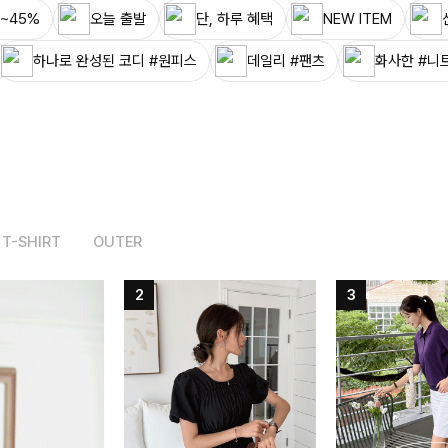
~45%
오늘 출발
단, 하루 혜택
NEW ITEM
하나로 완성된 코디 #원피스
데일리 #팬츠
화사한 #니
T-SHIRT
OUTER