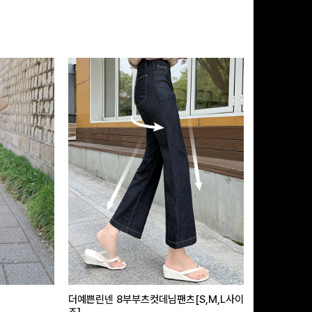
더예쁜린넨 8부부츠컷데님팬츠[S,M,L사이
급속쿨링효과 