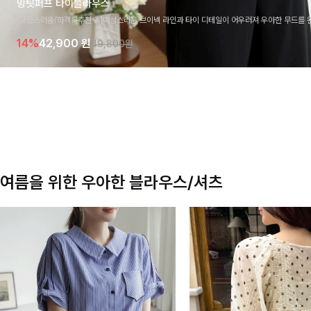
밍팃퍼프 타이블라우스
[고급스러움/하객룩추천💎]여성스러운 브이넥 라인과 타이 디테일이 어우러져 우아한 무드를 
라우스 🤍 여유로운 7부 소매로 편안하게 착용되며 데일리룩부터 출근룩, 하객룩까지 세련된
14%
42,900
원
49,800원
기 좋은 아이템이에요
여름을 위한 우아한 블라우스/셔츠