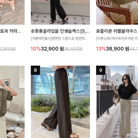
[재구매율1위] 냉감효과 카라니트
숏중롱골라입을 인생슬랙스[S,M,L,XL사이즈]
로즐리본 러플블라우스
[여름버전출시]쫀쫀한 스판으로 편안하게
[쉬폰소재/여리여리]우아한 리
필요가 없어요!얇
착용되어 누구나 입기 좋은 데일리 슬랙스!
연스럽게 흐르는 러플 디테일
10%
32,900
원
13%
38,900
원
32,800원
36,500원
44,
여름에도 시원하게
숏·기본·롱 기장과 와이드·부츠컷 핏까지 취
분위기를 더해주는 블라우스 
다
향에 맞게 선택할 수 있어 더욱 만족스러워
한 소재감과 여유롭게 떨어지
요
얼굴까지 화사해 보이며 세련
좋아요