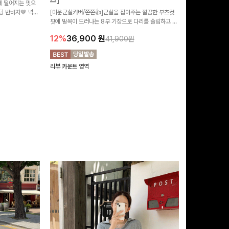
즈]
 떨어지는 핏으
[MADE/후기인
 반바지🤎 넉넉
[미운군살커버/쫀쫀👍]군살을 잡아주는 깔끔한 부츠컷
직하지만 부츠컷으
여행룩까지 활용도
핏에 발목이 드러나는 8부 기장으로 다리를 슬림하고 길
로 하루종일 편안
20%
29,9
어보이게 만들어주며 생지 소재로 멋을 더한 데님팬츠에
12%
36,900
원
41,900원
요~!
리뷰 카운트 영역
리뷰 카운트 영역