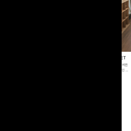
블라우스
제딧레이어드 블라우스+플레어팬츠SET
스퀘어넥]입체감 있는 링클 엠보 텍스
[완성도높은💗]레이어드한 듯 자연스러운 나시와 버튼
라우스- 여유로운 실루엣과 물결 짜임
원피스가 함께 구성된 세트 아이템입니다. 코디 고민 없
더해져 편안하면서도 여성스러운 무드를
이 한 벌만으로도 내추럴하면서 여성스러운 썸머룩 완성!
00
원
12%
43,900
원
34,800원
49,800원
리뷰 카운트 영역