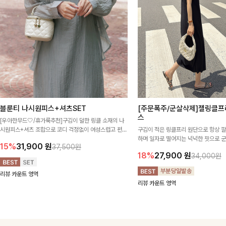
블룬티 나시원피스+셔츠SET
[주문폭주/군살삭제]젤링클프
스
[우아한무드🤍/휴가룩추천]구김이 덜한 링클 소재의 나
시원피스+셔츠 조합으로 코디 걱정없이 여성스럽고 편안
구김이 적은 링클프리 원단으로 항상 
하게 즐길 수 있는 아이템이에요:)
하며 일자로 떨어지는 넉넉한 핏으로 
15%
31,900
원
37,500원
해주는 원피스에요🖤
18%
27,900
원
34,000원
리뷰 카운트 영역
리뷰 카운트 영역