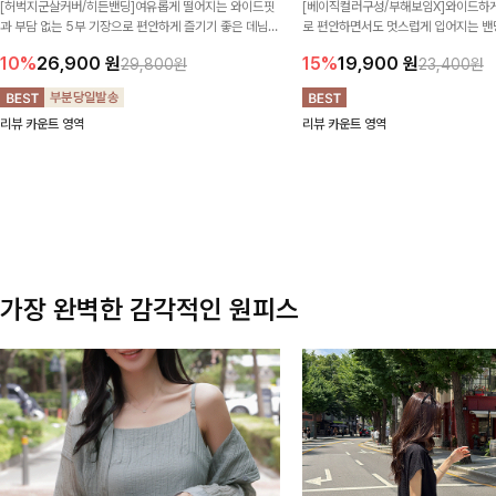
[허벅지군살커버/히든밴딩]여유롭게 떨어지는 와이드핏
[베이직컬러구성/부해보임X]와이드하게
과 부담 없는 5부 기장으로 편안하게 즐기기 좋은 데님
로 편안하면서도 멋스럽게 입어지는 밴딩
팬츠 ✨ 빈티지한 워싱감이 더해져 캐주얼하면서도 트렌
한 포켓 디테일 더해져 데일리룩부터 
10%
26,900
원
15%
19,900
원
29,800원
23,400원
디한 무드로 연출
높게 즐겨지는 아이템!
리뷰 카운트 영역
리뷰 카운트 영역
가장 완벽한 감각적인 원피스