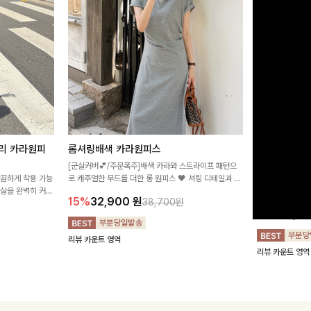
리 카라원피
롬셔링배색 카라원피스
[비율만점/
스
[군살커버💕/주문폭주]배색 카라와 스트라이프 패턴으
깔끔하게 착용 가능
로 캐주얼한 무드를 더한 롱 원피스 🖤 셔링 디테일과 쫀
고급스러운 플라
군살을 완벽히 커버
쫀한 스판 소재로 편안하면서도 여성스럽게 연출돼요
서 세련된 분위기
15%
32,900
원
38,700원
림하게 핏을 조절
12%
32,4
리뷰 카운트 영역
리뷰 카운트 영역