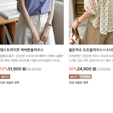
댕스트라이프 백버튼블라우스
율븐자수 도트블라우스+나시S
[활용도좋은✨]은은한 스트라이프 패턴이 더해져 심플한
[아방한핏🤍]은은한 레이스 자수와 도
코디에도 세련된 포인트를 더해드리며 깔끔한 스트라이
스러운 감성 가득 담았으며 나시 세트 
프 디테일로 유행 없이 오래 함께하기 좋은 블라우스예요
정없이 손쉽게 코디 가능한 블라우스에요
12%
51,900
원
10%
24,900
원
58,900원
27,600원
리뷰 카운트 영역
리뷰 카운트 영역