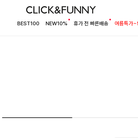
여름의 끝을 완성할
BEST100
NEW10%
휴가 전 빠른배송
여름특가~
감각적인 원피스
셀퍼프 셔링원피스