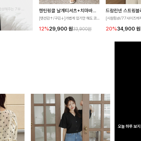
완성해주는 7부 블
헨틴링클 날개티셔츠+치마바지SET
드람린넨 스트링블
 스타일링을 연출하
[텐션감↑/구김↓]가볍게 입기만 해도 코
[시원함🧊/77사이즈까
디가 완성되는 세트 아이템으로, 자연스럽
한 텍스처가 돋보이는 블
12%
29,900
원
20%
34,900
원
33,900원
게 퍼지는 프릴 날개 소매가 우아한 포인트
없는 슬릿 카라 디자인이
를 더해드립니다💕 잔잔한 링클 텍스처 소
원하게 연출해드립니다 
재와 편안한 허리밴딩으로 하루 종일 산뜻
하고 쾌적하게 즐겨보세요!
오늘 하루 보지