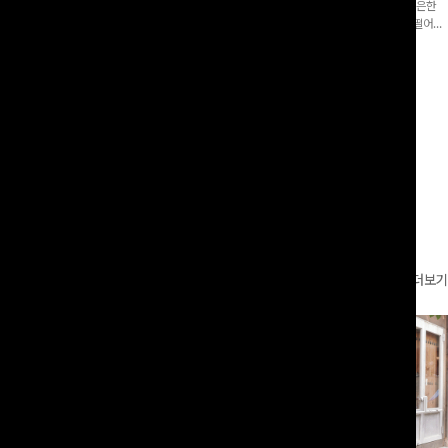
증👍]누구나 갖고 싶어할 슬랙스:)베이
[바스락소재💙/8부기장]사이드 버튼 디테일이 은은한
로 이쁜 핏 연출은 물론,쫀쫀한 스판끼
포인트가 되어주는 와이드 팬츠입니다. 여유롭게 떨어지
하게!
는 실루엣과 가볍게 바스락거리는 소재감으로 시원하고
00
원
14%
42,900
원
37,300원
49,800원
편안하게 즐기기 좋은 아이템-
리뷰 카운트 영역
더보기