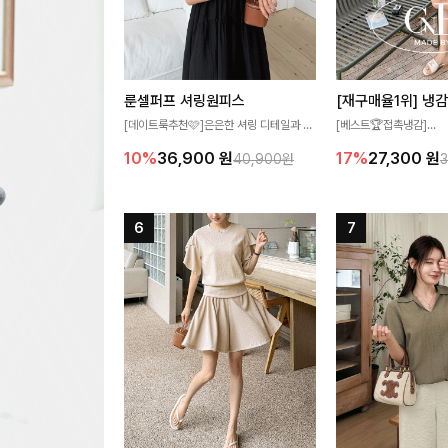
룬셀퍼프 셔링원피스
[데이트룩추천🩷]은은한 셔링 디테일과 퍼
[베스트🏆접촉냉감]
프 소매가 어우러져 사랑스러운 무드를 완
여름에도 무더위 걱정할 
10%
36,900
원
17%
27,300
원
40,900원
성해주는 원피스🤍 허리 스모크 밴딩이 슬
고 가벼운 소재감으로 
림한 실루엣을 연출해주며, 자연스럽게 퍼
즐기실 수 있는 니트랍니
지는 플레어 라인으로 여성스럽고 편안하게
즐기기 좋아요