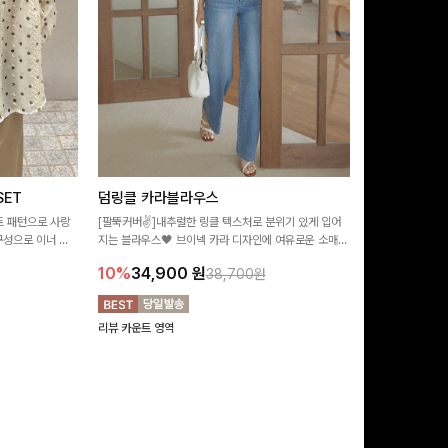
ET
덤링클 카라블라우스
비반드 링클
트 패턴으로 사랑
[팔뚝커버✌]내추럴한 링클 텍스처로 분위기 있게 입어
[구김걱정없는✨/
구성으로 이너 걱
지는 블라우스🖤 브이넥 카라 디자인에 여유로운 소매핏
처가 돋보이는 블
:)
더해져 여리하면서도 시원한 무드로 즐기기 좋아요-
소매 디테일이 
10%
34,900
원
17%
28,9
38,700원
연출해드려요!
리뷰 카운트 영역
리뷰 카운트 영역