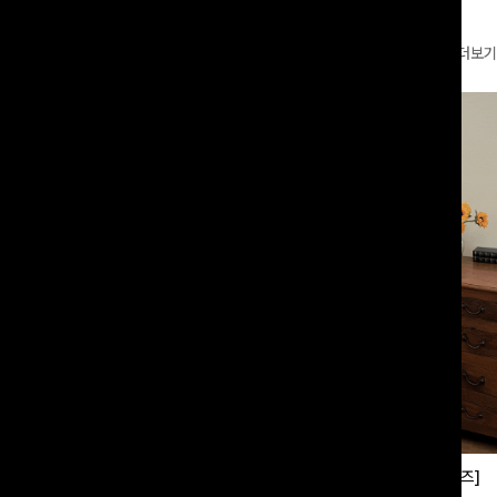
더보기
부츠컷슬랙스[S,M,L사이즈]
쿨링버튼 8부와이드팬츠[FREE,L사이즈]