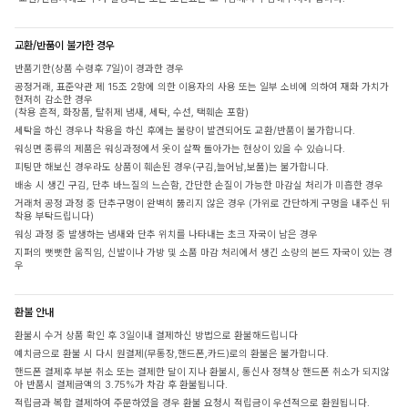
교환/반품이 불가한 경우
반품기한(상품 수령후 7일)이 경과한 경우
공정거래, 표준약관 제 15조 2항에 의한 이용자의 사용 또는 일부 소비에 의하여 재화 가치가
현저히 감소한 경우
(착용 흔적, 화장품, 탈취제 냄새, 세탁, 수선, 택훼손 포함)
세탁을 하신 경우나 착용을 하신 후에는 불량이 발견되어도 교환/반품이 불가합니다.
워싱면 종류의 제품은 워싱과정에서 옷이 살짝 돌아가는 현상이 있을 수 있습니다.
피팅만 해보신 경우라도 상품이 훼손된 경우(구김,늘어남,보풀)는 불가합니다.
배송 시 생긴 구김, 단추 바느질의 느슨함, 간단한 손질이 가능한 마감실 처리가 미흡한 경우
거래처 공정 과정 중 단추구멍이 완벽히 뚫리지 않은 경우 (가위로 간단하게 구멍을 내주신 뒤
착용 부탁드립니다)
워싱 과정 중 발생하는 냄새와 단추 위치를 나타내는 초크 자국이 남은 경우
지퍼의 뻣뻣한 움직임, 신발이나 가방 및 소품 마감 처리에서 생긴 소량의 본드 자국이 있는 경
우
환불 안내
환불시 수거 상품 확인 후 3일이내 결제하신 방법으로 환불해드립니다
예치금으로 환불 시 다시 원결제(무통장,핸드폰,카드)로의 환불은 불가합니다.
핸드폰 결제후 부분 취소 또는 결제한 달이 지나 환불시, 통신사 정책상 핸드폰 취소가 되지않
아 반품시 결제금액의 3.75%가 차감 후 환불됩니다.
적립금과 복합 결제하여 주문하였을 경우 환불 요청시 적립금이 우선적으로 환원됩니다.