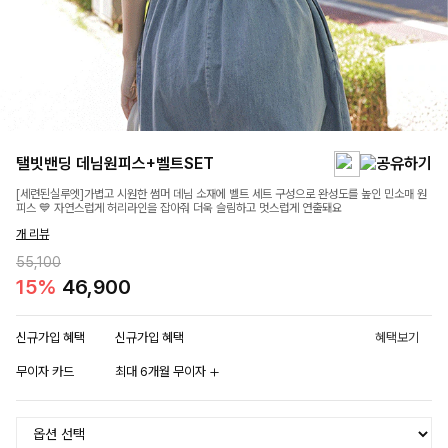
탤빗밴딩 데님원피스+벨트SET
[세련된실루엣]가볍고 시원한 썸머 데님 소재에 벨트 세트 구성으로 완성도를 높인 민소매 원
피스 💙 자연스럽게 허리라인을 잡아줘 더욱 슬림하고 멋스럽게 연출돼요
개 리뷰
55,100
15%
46,900
신규가입 혜택
신규가입 혜택
혜택보기
무이자 카드
최대 6개월 무이자