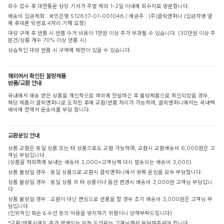
회수 접수 후 대한통운 담당 기사가 주말 제외 1-2일 이내에 회수지로 방문합니다.
배송비 입금계좌 : 국민은행 512637-01-001048 / 예금주 : (주)클릭앤퍼니 (입금자명 옆
에 휴대폰 뒷번호 4자리 기재 요청)
대량 구매 후 반품 시 반품 수거 비용이 1만원 이상 추가 부과될 수 있습니다. (30만원 이상 주
문건/상품 개수 70% 이상 반품 시)
상습적인 대량 반품 시 구매에 제한이 있을 수 있습니다.
해외에서 확인된 불량제품
반품/교환 안내
국내에서 배송 받은 상품을 개인적으로 해외에 전달하신 후 불량제품으로 확인되었을 경우,
해당 제품이 클릭앤퍼니로 도착된 후에 교환/반품 처리가 가능하며, 클릭앤퍼니에서는 국내택
배비에 한해서 운송비를 부담 합니다
교환운임 안내
상품 교환은 동일 상품 또는 타 상품으로도 교환 가능하며, 교환시 교환배송비 6,000원은 고
객님 부담입니다.
(상품을 저희쪽에 보내는 배송비 3,000+고객님께 다시 발송되는 배송비 3,000)
상품 불량일 경우 : 동일 상품으로 교환시 클릭앤퍼니에서 왕복 운임을 모두 부담합니다.
상품 불량일 경우 : 동일 상품 외 타 상품이나 옵션 변경시 배송비 3,000원 고객님 부담입니
다.
상품 불량일 경우 : 교환이 아닌 변심으로 반품을 할 경우 초기 배송비 3,000원은 고객님 부
담입니다.
(인위적인 훼손 & 수선 등의 악용을 방지하기 위함이니 양해부탁드립니다)
*교환/반품시에도 추가 발생되는 모든 도선료는 고객님께서 부담해주셔야 합니다.