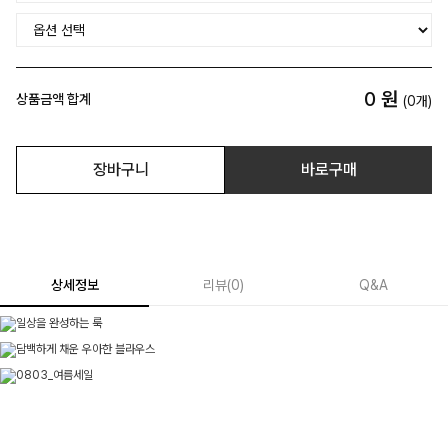
0
원
상품금액 합계
(
0
개)
장바구니
바로구매
상세정보
리뷰
(
0
)
Q&A