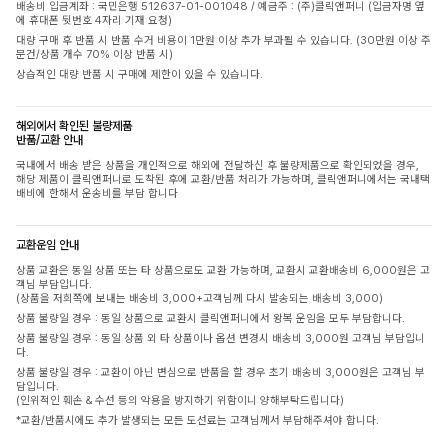
배송비 입금계좌 : 국민은행 512637-01-001048 / 예금주 : (주)클릭앤퍼니 (입금자명 옆
에 휴대폰 뒷번호 4자리 기재 요청)
대량 구매 후 반품 시 반품 수거 비용이 1만원 이상 추가 부과될 수 있습니다. (30만원 이상 주
문건/상품 개수 70% 이상 반품 시)
상습적인 대량 반품 시 구매에 제한이 있을 수 있습니다.
해외에서 확인된 불량제품
반품/교환 안내
국내에서 배송 받은 상품을 개인적으로 해외에 전달하신 후 불량제품으로 확인되었을 경우,
해당 제품이 클릭앤퍼니로 도착된 후에 교환/반품 처리가 가능하며, 클릭앤퍼니에서는 국내택
배비에 한해서 운송비를 부담 합니다
교환운임 안내
상품 교환은 동일 상품 또는 타 상품으로도 교환 가능하며, 교환시 교환배송비 6,000원은 고
객님 부담입니다.
(상품을 저희쪽에 보내는 배송비 3,000+고객님께 다시 발송되는 배송비 3,000)
상품 불량일 경우 : 동일 상품으로 교환시 클릭앤퍼니에서 왕복 운임을 모두 부담합니다.
상품 불량일 경우 : 동일 상품 외 타 상품이나 옵션 변경시 배송비 3,000원 고객님 부담입니
다.
상품 불량일 경우 : 교환이 아닌 변심으로 반품을 할 경우 초기 배송비 3,000원은 고객님 부
담입니다.
(인위적인 훼손 & 수선 등의 악용을 방지하기 위함이니 양해부탁드립니다)
*교환/반품시에도 추가 발생되는 모든 도선료는 고객님께서 부담해주셔야 합니다.