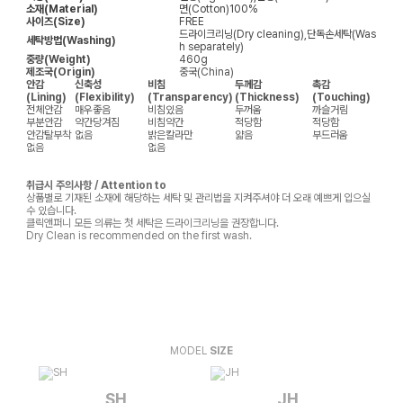
소재(Material)
면(Cotton)100%
사이즈(Size)
FREE
드라이크리닝(Dry cleaning),단독손세탁(Was
세탁방법(Washing)
h separately)
중량(Weight)
460g
제조국(Origin)
중국(China)
안감
신축성
비침
두께감
촉감
(Lining)
(Flexibility)
(Transparency)
(Thickness)
(Touching)
전체안감
매우좋음
비침있음
두꺼움
까슬거림
부분안감
약간당겨짐
비침약간
적당함
적당함
안감탈부착
없음
밝은칼라만
얇음
부드러움
없음
없음
취급시 주의사항 / Attention to
상품별로 기재된 소재에 해당하는 세탁 및 관리법을 지켜주셔야 더 오래 예쁘게 입으실
수 있습니다.
클릭앤퍼니 모든 의류는 첫 세탁은 드라이크리닝을 권장합니다.
Dry Clean is recommended on the first wash.
MODEL
SIZE
SH
JH