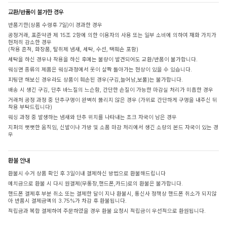
교환/반품이 불가한 경우
반품기한(상품 수령후 7일)이 경과한 경우
공정거래, 표준약관 제 15조 2항에 의한 이용자의 사용 또는 일부 소비에 의하여 재화 가치가
현저히 감소한 경우
(착용 흔적, 화장품, 탈취제 냄새, 세탁, 수선, 택훼손 포함)
세탁을 하신 경우나 착용을 하신 후에는 불량이 발견되어도 교환/반품이 불가합니다.
워싱면 종류의 제품은 워싱과정에서 옷이 살짝 돌아가는 현상이 있을 수 있습니다.
피팅만 해보신 경우라도 상품이 훼손된 경우(구김,늘어남,보풀)는 불가합니다.
배송 시 생긴 구김, 단추 바느질의 느슨함, 간단한 손질이 가능한 마감실 처리가 미흡한 경우
거래처 공정 과정 중 단추구멍이 완벽히 뚫리지 않은 경우 (가위로 간단하게 구멍을 내주신 뒤
착용 부탁드립니다)
워싱 과정 중 발생하는 냄새와 단추 위치를 나타내는 초크 자국이 남은 경우
지퍼의 뻣뻣한 움직임, 신발이나 가방 및 소품 마감 처리에서 생긴 소량의 본드 자국이 있는 경
우
환불 안내
환불시 수거 상품 확인 후 3일이내 결제하신 방법으로 환불해드립니다
예치금으로 환불 시 다시 원결제(무통장,핸드폰,카드)로의 환불은 불가합니다.
핸드폰 결제후 부분 취소 또는 결제한 달이 지나 환불시, 통신사 정책상 핸드폰 취소가 되지않
아 반품시 결제금액의 3.75%가 차감 후 환불됩니다.
적립금과 복합 결제하여 주문하였을 경우 환불 요청시 적립금이 우선적으로 환원됩니다.