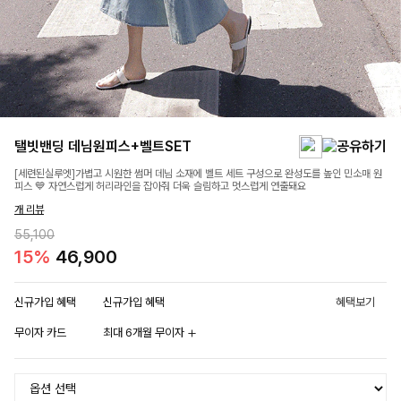
탤빗밴딩 데님원피스+벨트SET
[세련된실루엣]가볍고 시원한 썸머 데님 소재에 벨트 세트 구성으로 완성도를 높인 민소매 원
피스 💙 자연스럽게 허리라인을 잡아줘 더욱 슬림하고 멋스럽게 연출돼요
개 리뷰
55,100
15%
46,900
신규가입 혜택
신규가입 혜택
혜택보기
무이자 카드
최대 6개월 무이자