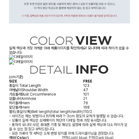
실제 색상과 가장 가까운 아래 제품이미지를 확인하세요! 모니터에 따라 차이가 있을 수
있습니다.
(cm기준)
SIZE
FREE
총길이
Total Length
123
어깨넓이
Shoulder Width
47
가슴둘레
Bust Circumference
101
암홀너비
Armhole
21
허리둘레
Hem
76
밑단둘레
Hem
198
벨트(총길이/폭)
Belt length(total length/width)
110/2
- 사이즈는 재는 방법이나 위치에 따라 1~3cm 정도의 오차가 발생할 수 있습니다.
- 상품의 실제 색상은 상세페이지 하단의 디테일 컷과 가장 유사합니다.
- 용자의 모니터 사양, 휴대폰 기종 및 해상도 설정에 따라 실제 색상과 다소 차이가 있
을 수 있는 점 참고 부탁드립니다.
- 모든 의류의 첫 세탁은 소재 변형 방지를 위해 드라이클리닝을 권장합니다.
색상(Color)
연청(Light blue),진청(Dark blue)