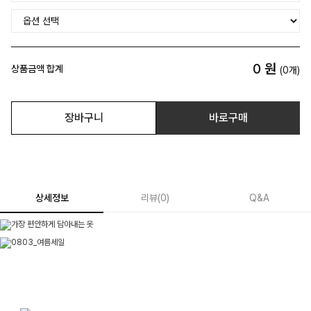
0
원
상품금액 합계
(
0
개)
장바구니
바로구매
상세정보
리뷰
(
0
)
Q&A