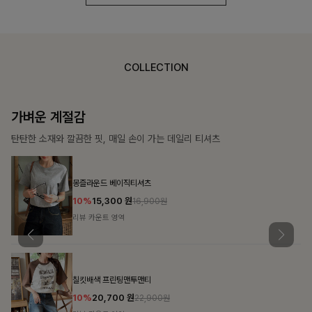
COLLECTION
가장 쉬운 코디
특별한 날부터 일상까지 함께하는 룩
쥬빌스트링 포켓원피스
17%
48,900
원
58,900원
리뷰 카운트 영역
블룬티 나시원피스+셔츠SET
15%
31,900
원
37,500원