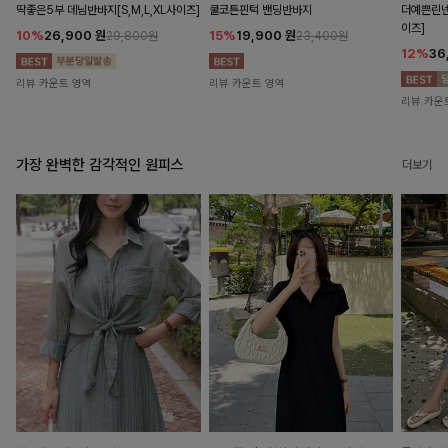
딱좋은5부 데님반바지[S,M,L,XL사이즈]
쿨코튼핀턱 밴딩반바지
더예쁜린넨
이즈]
10%
26,900
원
15%
19,900
원
29,800원
23,400원
12%
36
리뷰 카운트 영역
리뷰 카운트 영역
리뷰 카운
가장 완벽한 감각적인 원피스
더보기