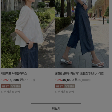
레킷퍼프 셔링블라우스
쿨한린넨8부 커브와이드팬츠[S,M,L사이즈]
10%
15,900
원
10%
35,900
원
17,600원
39,800원
리뷰 카운트 영역
리뷰 카운트 영역
더보기