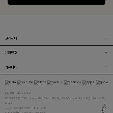
고객센터
계좌번호
커뮤니티
(주)클릭앤퍼니/김예중
02880 서울특별시 성북구 성북로 49 (성북동, 운석빌딩) 운석빌딩 5층(반품주소가 아닙
니다.)
사업자 등록번호 209-81-43420