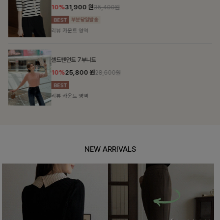
10%
31,900
원
35,400원
리뷰 카운트 영역
셀드펜던트 7부니트
10%
25,800
원
28,600원
리뷰 카운트 영역
NEW ARRIVALS