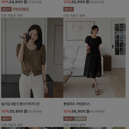
10%
24,900
원
13%
33,900
원
27,600원
38,900원
리뷰 카운트 영역
리뷰 카운트 영역
윌리덤 라운드앤브이넥가디건
룬셀퍼프 셔링원피스
10%
20,900
원
10%
36,900
원
23,200원
40,900원
리뷰 카운트 영역
리뷰 카운트 영역