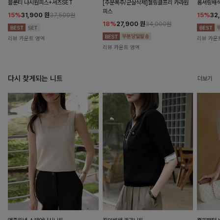
블룬티 나시원피스+셔츠SET
[주문폭주/군살삭제]젤링클프리 카라원
롬셔링배
피스
15%
31,900
원
15%
32
37,500원
18%
27,900
원
34,000원
리뷰 카운트 영역
리뷰 카운
리뷰 카운트 영역
다시 찾게되는 니트
더보기