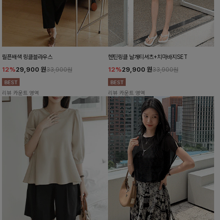
릴픈배색 링클블라우스
헨틴링클 날개티셔츠+치마바지SET
12%
29,900
원
12%
29,900
원
33,900원
33,900원
리뷰 카운트 영역
리뷰 카운트 영역