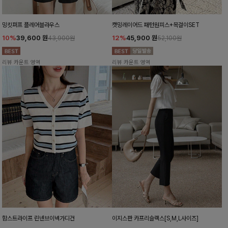
밍킷퍼프 플레어블라우스
캣밍레이어드 패턴원피스+목걸이SET
10%
39,600
원
12%
45,900
원
43,900원
52,100원
리뷰 카운트 영역
리뷰 카운트 영역
함스트라이프 린넨브이넥가디건
이지스판 카프리슬랙스[S,M,L사이즈]