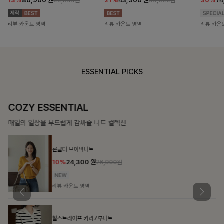
13%
86,900
원
21%
43,900
원
30%
7
99,800원
55,500원
리뷰 카운트 영역
리뷰 카운트 영역
리뷰 카운
ESSENTIAL PICKS
COZY ESSENTIAL
매일의 일상을 부드럽게 감싸줄 니트 컬렉션
론클디 브이넥니트
10%
24,300
원
26,900원
리뷰 카운트 영역
칠스트라이프 카라7부니트