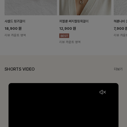
헤룬나비 
사셀드 링귀걸이
피엘룬 써지컬링목걸이
7,900
18,900
원
12,900
원
리뷰 카운
리뷰 카운트 영역
리뷰 카운트 영역
SHORTS VIDEO
더보기