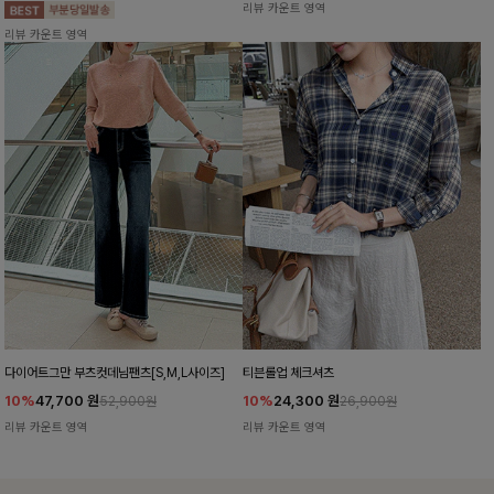
리뷰 카운트 영역
리뷰 카운트 영역
다이어트그만 부츠컷데님팬츠[S,M,L사이즈]
티븐롤업 체크셔츠
10%
47,700
원
10%
24,300
원
52,900원
26,900원
리뷰 카운트 영역
리뷰 카운트 영역