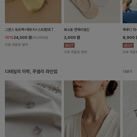
뽀소옹 면메쉬덧신
그렌스 토트백+파우치+스트랩SET
케루디 자
2,000
원
10%
24,300
원
8,900
26,900원
리뷰 카운트 영역
리뷰 카운트 영역
리뷰 카운
디테일의 미학, 주얼리 라인업
더보기