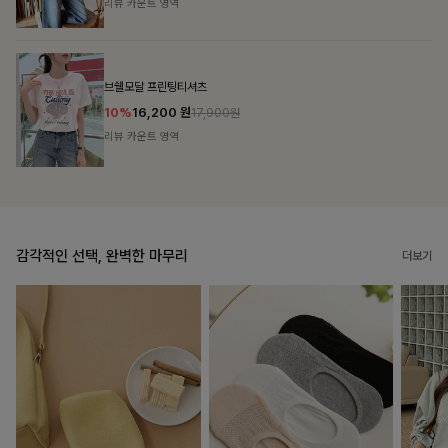
리뷰 카운트 영역
캣시어서커 버튼카라원피스+벨트SET
16%
79,900
원
95,100원
리뷰 카운트 영역
감각적인 선택, 완벽한 마무리
더보기