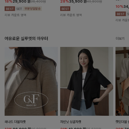
18%
29,900
원
28%
35,900
원
36,400원
49,800원
10%
34
리뷰 카운트 영역
리뷰 카운트 영역
리뷰 카운
여유로운 실루엣의 아우터
더보기
래나드 더블자켓
자빈닛 싱글자켓
캣민더블 