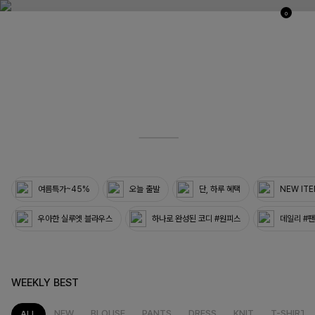
0
03
33
여름특가~45%
오늘 출발
단, 하루 혜택
NEW IT
우아한 실루엣 블라우스
하나로 완성된 코디 #원피스
데일리 #
WEEKLY BEST
NEW
BLOUSE
PANTS
DRESS
KNIT
T-SHIRT
ALL