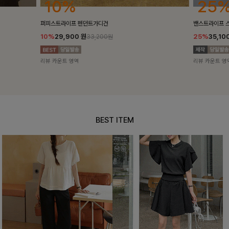
25%
10%
밴스트라이프 스트링원피스
[5천장돌파/C
25%
35,100
원
10%
34,90
46,800원
리뷰 카운트 영역
리뷰 카운트 영
BEST ITEM