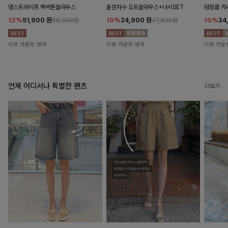
댕스트라이프 백버튼블라우스
율븐자수 도트블라우스+나시SET
덤링클 카
12%
51,900
원
10%
24,900
원
10%
34
58,900원
27,600원
리뷰 카운트 영역
리뷰 카운트 영역
리뷰 카운
언제 어디서나 특별한 팬츠
더보기