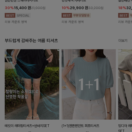
앤즌린넨 스퀘어나시니트
킹밋배색 카라니트
캘핀패턴 
30%
15,400
원
10%
29,900
원
18%
32
21,900원
33,200원
리뷰 카운트 영역
리뷰 카운트 영역
리뷰 카운
부드럽게 감싸주는 여름 티셔츠
더보기
테킷미 레터링티셔츠+반바지SET
(1+1)앤튼펜던트 퍼프티셔츠
밍디아 
SET