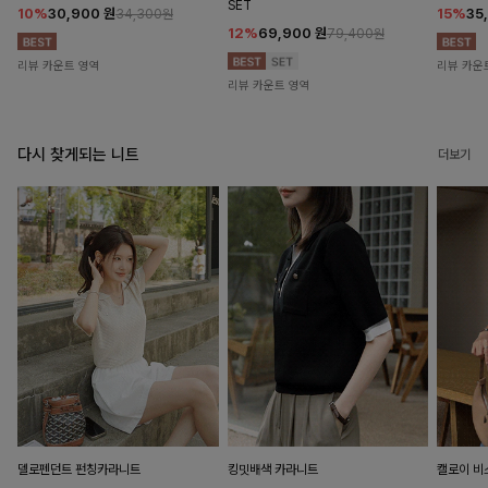
SET
10%
30,900
원
15%
35
34,300원
12%
69,900
원
79,400원
리뷰 카운트 영역
리뷰 카운
리뷰 카운트 영역
다시 찾게되는 니트
더보기
델로펜던트 펀칭카라니트
킹밋배색 카라니트
캘로이 비