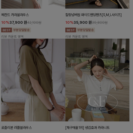
메칸드 카라블라우스
찰랑넘버원 와이드밴딩팬츠[S,M,L사이즈]
10%
37,900
원
10%
35,900
원
42,100원
39,800원
리뷰 카운트 영역
리뷰 카운트 영역
로즐리본 러플블라우스
[재구매율1위] 냉감효과 카라니트