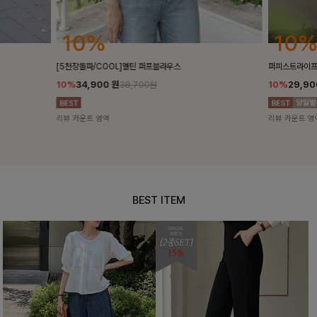
10%
10%
[5천장돌파/COOL]멜틴 퍼프블라우스
퍼피스트라이프
10%
34,900
원
10%
29,9
38,700원
리뷰 카운트 영역
리뷰 카운트 영
BEST ITEM