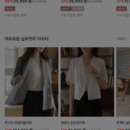
28%
35,900
원
10%
29,900
원
10%
11
49,800원
33,200원
리뷰 카운트 영역
리뷰 카운트 영역
리뷰 카운
여유로운 실루엣의 아우터
더보기
엔크릿 턴업더블자켓
로엔브 숏린넨자켓
렌체드 슬