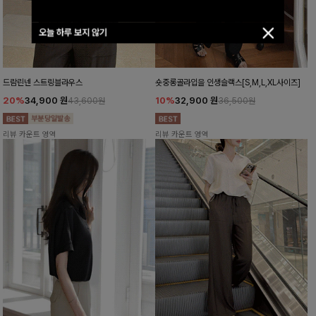
오늘 하루 보지 않기
드람린넨 스트링블라우스
숏중롱골라입을 인생슬랙스[S,M,L,XL사이즈]
20%
34,900
원
10%
32,900
원
43,600원
36,500원
리뷰 카운트 영역
리뷰 카운트 영역