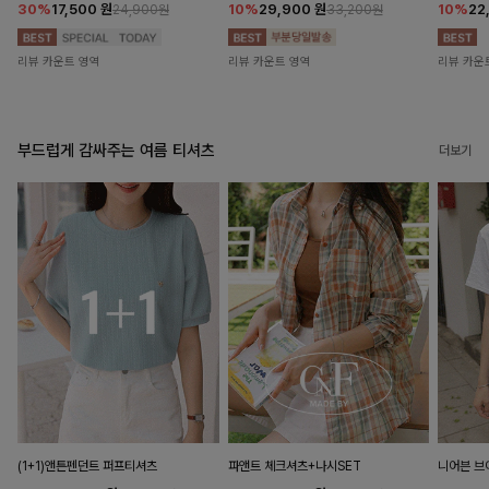
30%
17,500
원
10%
29,900
원
10%
22
24,900원
33,200원
리뷰 카운트 영역
리뷰 카운트 영역
리뷰 카운
부드럽게 감싸주는 여름 티셔츠
더보기
(1+1)앤튼펜던트 퍼프티셔츠
파앤트 체크셔츠+나시SET
니어븐 브