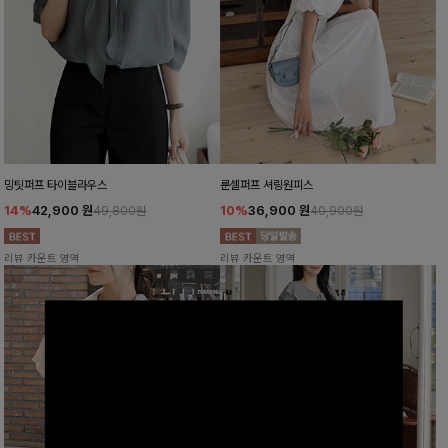
밍팃퍼프 타이블라우스
룬셀퍼프 셔링원피스
14%
42,900
원
10%
36,900
원
49,800원
40,900원
리뷰 카운트 영역
리뷰 카운트 영역