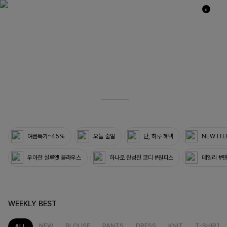
0
03
33
여름특가~45%
오늘 출발
단, 하루 혜택
NEW IT
우아한 실루엣 블라우스
하나로 완성된 코디 #원피스
데일리 #
WEEKLY BEST
NEW
BLOUSE
PANTS
DRESS
KNIT
T-SHIRT
ALL