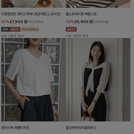
리프펜던트 레이스카라니트[FREE,L사이즈]
월스트라이프 버튼니트
10%
27,900
원
12%
29,900
원
30,900원
33,900원
리뷰 카운트 영역
리뷰 카운트 영역
콘브이넥 라벨티셔츠
킬딧배색 타이블라우스