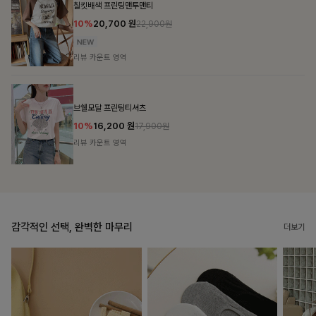
밴스트라이프 스트링원피스
25%
35,100
원
46,800원
리뷰 카운트 영역
룬셀퍼프 셔링원피스
10%
36,900
원
40,900원
리뷰 카운트 영역
감각적인 선택, 완벽한 마무리
더보기