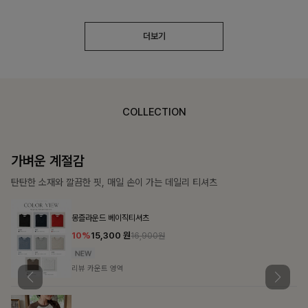
더보기
COLLECTION
가장 쉬운 코디
특별한 날부터 일상까지 함께하는 룩
큐플리츠 블라우스+스커트+벨트SET
10%
57,600
원
63,900원
리뷰 카운트 영역