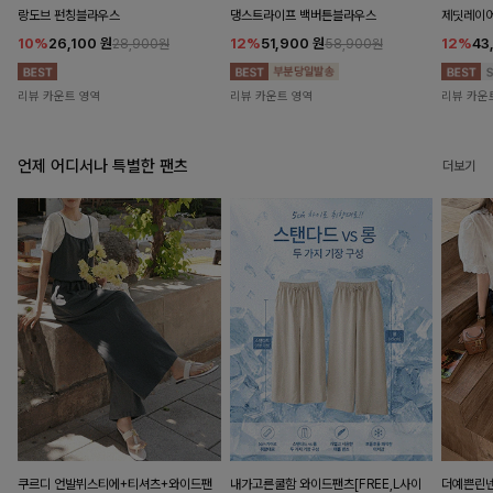
랑도브 펀칭블라우스
댕스트라이프 백버튼블라우스
제딧레이어
10%
26,100
원
12%
51,900
원
12%
43
28,900원
58,900원
리뷰 카운트 영역
리뷰 카운트 영역
리뷰 카운
언제 어디서나 특별한 팬츠
더보기
쿠르디 언발뷔스티에+티셔츠+와이드팬
내가고른쿨함 와이드팬츠[FREE,L사이
더예쁜린넨