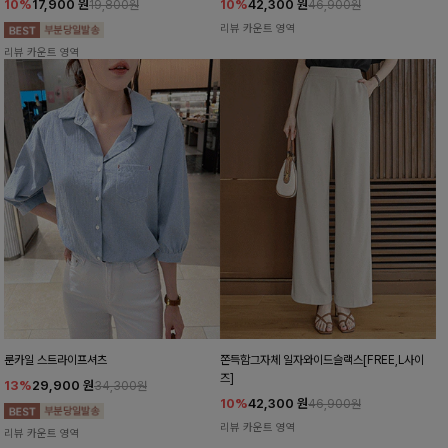
10%
17,900
원
10%
42,300
원
19,800원
46,900원
리뷰 카운트 영역
리뷰 카운트 영역
룬카일 스트라이프셔츠
쫀득함그자체 일자와이드슬랙스[FREE,L사이
즈]
13%
29,900
원
34,300원
10%
42,300
원
46,900원
리뷰 카운트 영역
리뷰 카운트 영역