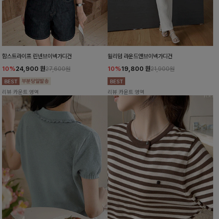
함스트라이프 린넨브이넥가디건
윌리덤 라운드앤브이넥가디건
10%
24,900
원
10%
19,800
원
27,600원
21,900원
리뷰 카운트 영역
리뷰 카운트 영역