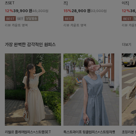
츠SET
즈]
이즈]
12%
39,900
원
15%
28,900
원
12%
36
45,300원
33,900원
리뷰 카운트 영역
리뷰 카운트 영역
리뷰 카운
가장 완벽한 감각적인 원피스
더보기
리월르 플레어원피스+스트랩SET
특스트라이프 링클원피스+스트링자켓
초밍리본 