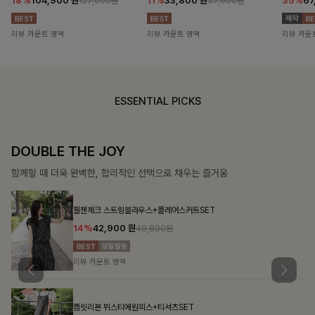
18%
104,900
원
11%
33,800
원
35%
67
127,900원
37,900원
리뷰 카운트 영역
리뷰 카운트 영역
리뷰 카운
ESSENTIAL PICKS
DOUBLE THE JOY
함께할 때 더욱 완벽한, 합리적인 선택으로 채우는 즐거움
필첸체크 스트링블라우스+플레어스커트SET
14%
42,900
원
49,800원
리뷰 카운트 영역
캠릿리본 뷔스티에원피스+티셔츠SET