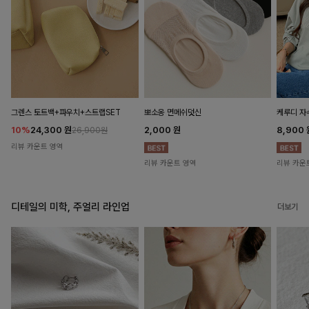
뽀소옹 면메쉬덧신
그렌스 토트백+파우치+스트랩SET
케루디 자
2,000
원
10%
24,300
원
8,900
26,900원
리뷰 카운트 영역
리뷰 카운트 영역
리뷰 카운
디테일의 미학, 주얼리 라인업
더보기