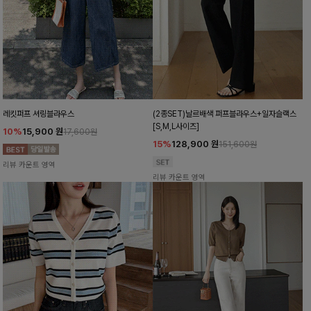
레킷퍼프 셔링블라우스
(2종SET)날르배색 퍼프블라우스+일자슬랙스
[S,M,L사이즈]
10%
15,900
원
17,600원
15%
128,900
원
151,600원
리뷰 카운트 영역
리뷰 카운트 영역