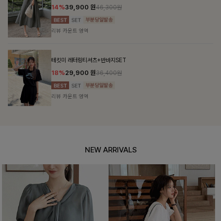
14%
39,900
원
46,300원
리뷰 카운트 영역
테킷미 레터링티셔츠+반바지SET
18%
29,900
원
36,400원
리뷰 카운트 영역
NEW ARRIVALS