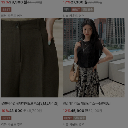
13%
38,900
원
17%
27,300
원
44,700원
32,800원
리뷰 카운트 영역
리뷰 카운트 영역
굿핀턱라인 린넨와이드슬랙스[S,M,L사이즈]
캣밍레이어드 패턴원피스+목걸이SET
10%
43,900
원
12%
45,900
원
48,700원
52,100원
리뷰 카운트 영역
리뷰 카운트 영역