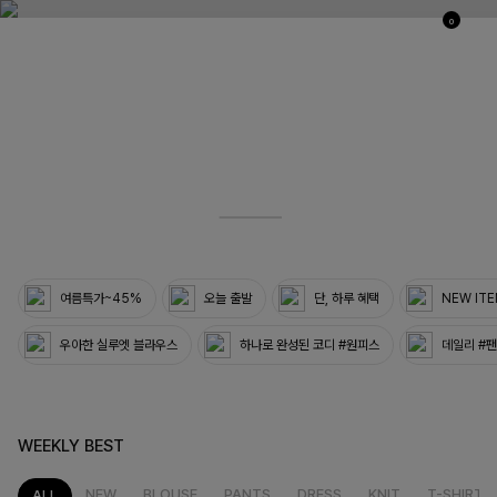
0
03
33
여름특가~45%
오늘 출발
단, 하루 혜택
NEW IT
우아한 실루엣 블라우스
하나로 완성된 코디 #원피스
데일리 #
WEEKLY BEST
NEW
BLOUSE
PANTS
DRESS
KNIT
T-SHIRT
ALL