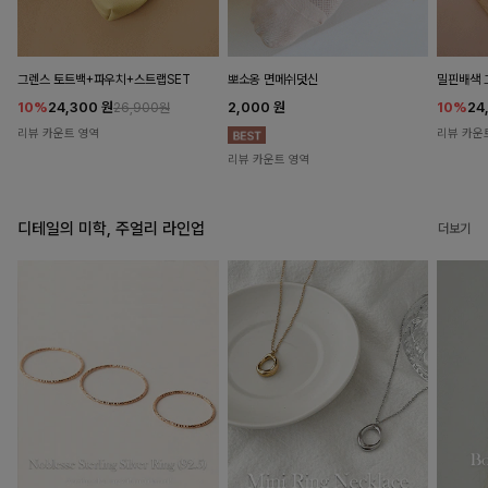
뽀소옹 면메쉬덧신
그렌스 토트백+파우치+스트랩SET
밀핀배색 
2,000
원
10%
24,300
원
10%
24
26,900원
리뷰 카운트 영역
리뷰 카운
리뷰 카운트 영역
디테일의 미학, 주얼리 라인업
더보기