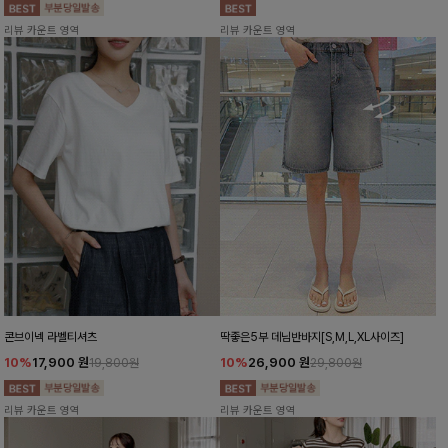
리뷰 카운트 영역
리뷰 카운트 영역
콘브이넥 라벨티셔츠
딱좋은5부 데님반바지[S,M,L,XL사이즈]
10%
17,900
원
10%
26,900
원
19,800원
29,800원
리뷰 카운트 영역
리뷰 카운트 영역