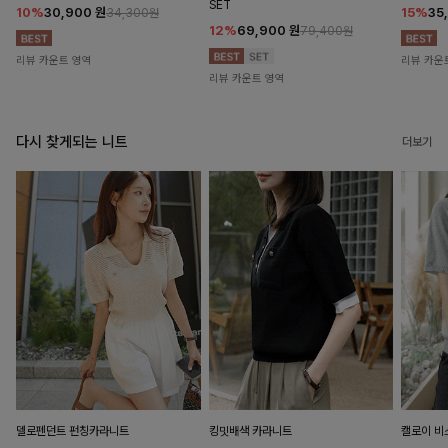
SET
10%
30,900
원
15%
35
34,300원
12%
69,900
원
79,400원
리뷰 카운트 영역
리뷰 카운
리뷰 카운트 영역
다시 찾게되는 니트
더보기
델로펜던트 펀칭카라니트
킹밋배색 카라니트
캘로이 비