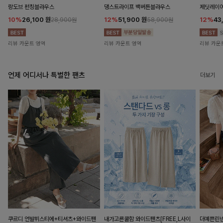
랑도브 펀칭블라우스
댕스트라이프 백버튼블라우스
제딧레이어
10%
26,100
원
12%
51,900
원
12%
43
28,900원
58,900원
리뷰 카운트 영역
리뷰 카운트 영역
리뷰 카운
언제 어디서나 특별한 팬츠
더보기
쿠르디 언발뷔스티에+티셔츠+와이드팬
내가고른쿨함 와이드팬츠[FREE,L사이
더예쁜린넨