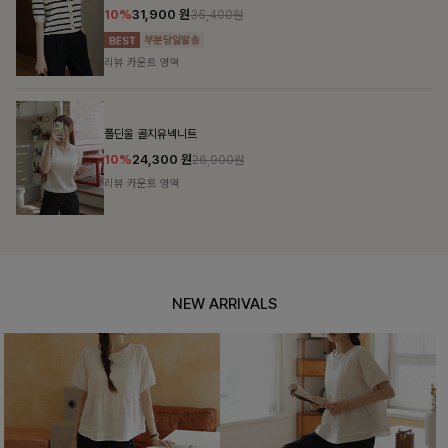
10%
31,900
원
35,400원
리뷰 카운트 영역
폴딘울 골지유넥니트
10%
24,300
원
26,900원
리뷰 카운트 영역
NEW ARRIVALS