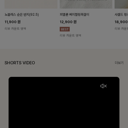
노블레스 순은 반지(92.5)
피엘룬 써지컬링목걸이
사셀드 링
11,900
원
12,900
원
18,90
리뷰 카운트 영역
리뷰 카운
리뷰 카운트 영역
SHORTS VIDEO
더보기