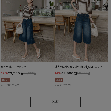
월스트라이프 버튼니트
퍼펙트절개핏 6부데님반바지[S,M,L사이즈]
12%
29,900
원
14%
48,900
원
33,900원
56,800원
리뷰 카운트 영역
리뷰 카운트 영역
더보기