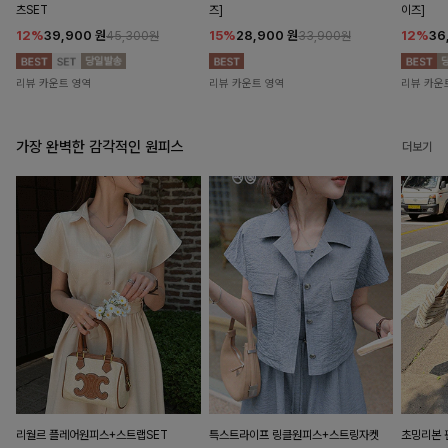
츠SET
즈]
이즈]
12%
39,900
원
15%
28,900
원
12%
36
45,300원
33,900원
리뷰 카운트 영역
리뷰 카운트 영역
리뷰 카운
가장 완벽한 감각적인 원피스
더보기
리월르 플레어원피스+스트랩SET
특스트라이프 링클원피스+스트링자켓
초밍리본 