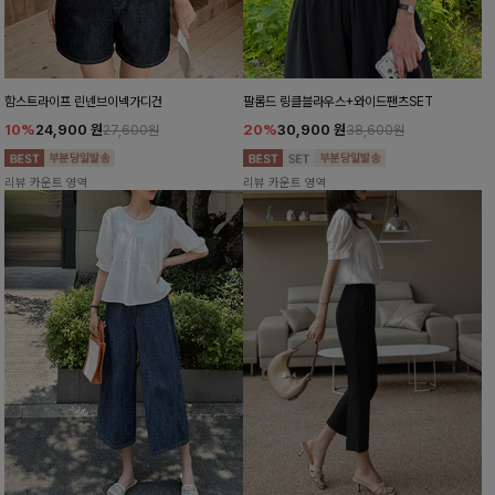
함스트라이프 린넨브이넥가디건
팔롬드 링클블라우스+와이드팬츠SET
10%
24,900
원
20%
30,900
원
27,600원
38,600원
리뷰 카운트 영역
리뷰 카운트 영역