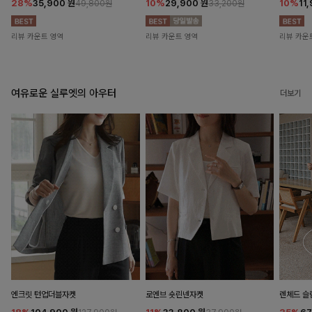
28%
35,900
원
10%
29,900
원
10%
11
49,800원
33,200원
리뷰 카운트 영역
리뷰 카운트 영역
리뷰 카운
여유로운 실루엣의 아우터
더보기
엔크릿 턴업더블자켓
로엔브 숏린넨자켓
렌체드 슬