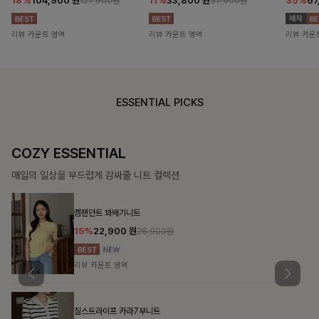
18%
104,900
원
11%
33,800
원
35%
67
127,900원
37,900원
리뷰 카운트 영역
리뷰 카운트 영역
리뷰 카운
ESSENTIAL PICKS
COZY ESSENTIAL
매일의 일상을 부드럽게 감싸줄 니트 컬렉션
켐펜던트 꽈배기니트
15%
22,900
원
26,900원
리뷰 카운트 영역
칠스트라이프 카라7부니트