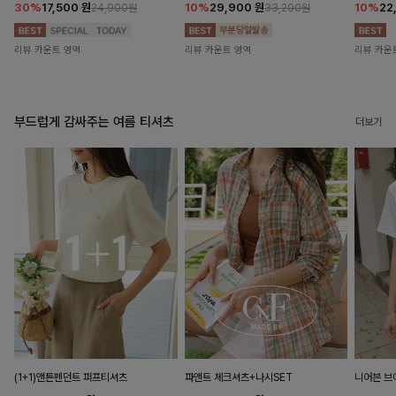
30%
17,500
원
10%
29,900
원
10%
22
24,900원
33,200원
리뷰 카운트 영역
리뷰 카운트 영역
리뷰 카운
부드럽게 감싸주는 여름 티셔츠
더보기
(1+1)앤튼펜던트 퍼프티셔츠
파앤트 체크셔츠+나시SET
니어븐 브