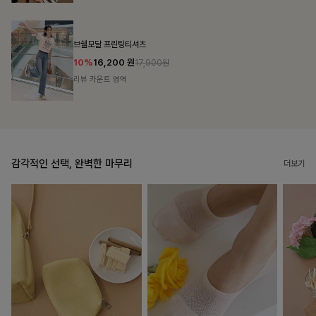
룬셀퍼프 셔링원피스
10%
36,900
원
40,900원
리뷰 카운트 영역
감각적인 선택, 완벽한 마무리
더보기