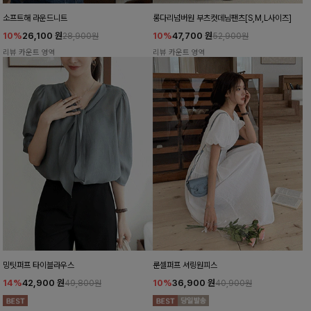
소프트해 라운드니트
롱다리넘버원 부츠컷데님팬츠[S,M,L사이즈]
10%
26,100
원
10%
47,700
원
28,900원
52,900원
리뷰 카운트 영역
리뷰 카운트 영역
밍팃퍼프 타이블라우스
룬셀퍼프 셔링원피스
14%
42,900
원
10%
36,900
원
49,800원
40,900원