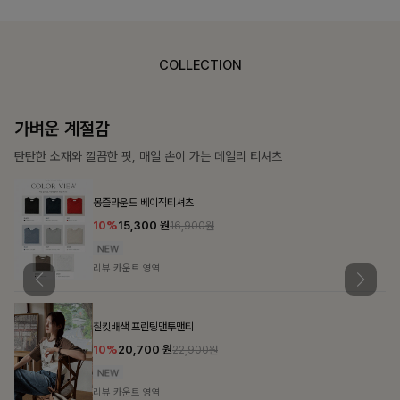
COLLECTION
가장 쉬운 코디
특별한 날부터 일상까지 함께하는 룩
큐플리츠 블라우스+스커트+벨트SET
10%
57,600
원
63,900원
리뷰 카운트 영역
밴스트라이프 스트링원피스
25%
35,100
원
46,800원
리뷰 카운트 영역