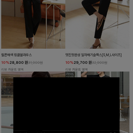
릴픈배색 링클블라우스
멋진핏완성 일자배기슬랙스[S,M,L사이즈]
10%
28,800
원
10%
29,700
원
31,900원
32,900원
리뷰 카운트 영역
리뷰 카운트 영역