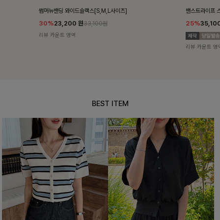
밴스트라이프 스트링원피스
쥬린레이스 카
25%
35,100
원
12%
34,90
46,800원
리뷰 카운트 영역
리뷰 카운트 영
BEST ITEM