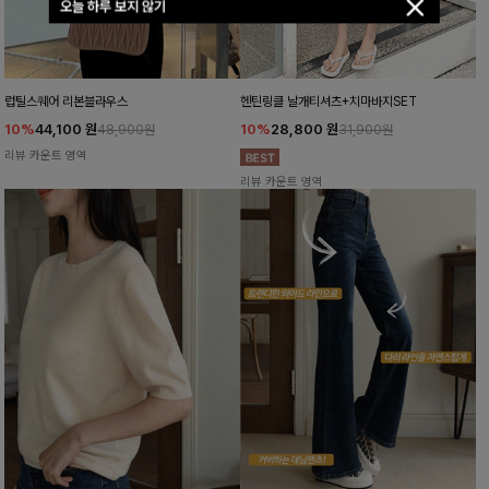
오늘 하루 보지 않기
럽틸스퀘어 리본블라우스
헨틴링클 날개티셔츠+치마바지SET
10%
44,100
원
10%
28,800
원
48,900원
31,900원
리뷰 카운트 영역
리뷰 카운트 영역