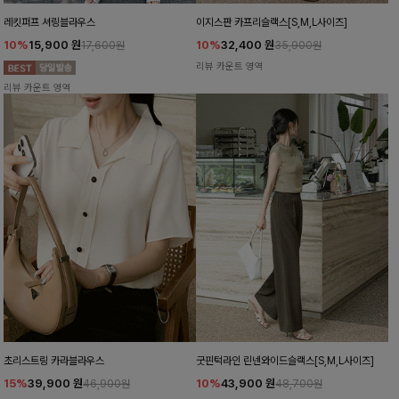
레킷퍼프 셔링블라우스
이지스판 카프리슬랙스[S,M,L사이즈]
10%
15,900
원
10%
32,400
원
17,600원
35,900원
리뷰 카운트 영역
리뷰 카운트 영역
초리스트링 카라블라우스
굿핀턱라인 린넨와이드슬랙스[S,M,L사이즈]
15%
39,900
원
10%
43,900
원
46,900원
48,700원