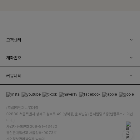
고객센터
계좌번호
커뮤니티
(주)클릭앤퍼니/김예중
02880 서울특별시 성북구 성북로 49 (성북동, 운석빌딩) 운석빌딩 5층(반품주소가 아닙
니다.)
사업자 등록번호 209-81-43420
통신판매업신고 서울성북-0073호
개인정보관리책임자 박수미