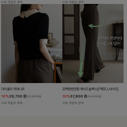
리뷰 카운트 영역
리뷰 카운트 영역
더리골지 카라니트
강력한편안함 와이드슬랙스[FREE,L사이즈]
10%
29,700
원
10%
37,800
원
32,900원
41,900원
리뷰 카운트 영역
리뷰 카운트 영역