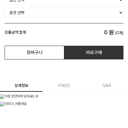
0
원
상품금액 합계
(
0
개)
장바구니
바로구매
상세정보
리뷰
(
0
)
Q&A