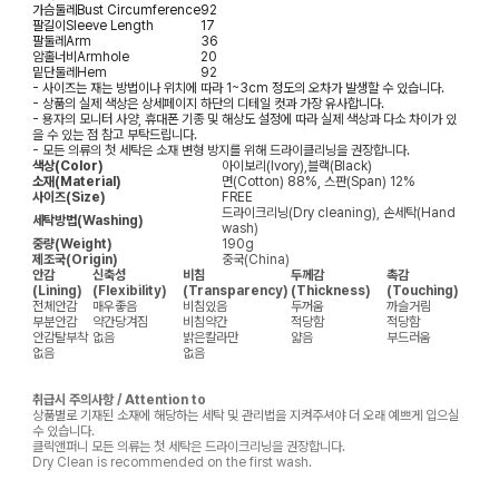
가슴둘레
Bust Circumference
92
팔길이
Sleeve Length
17
팔둘레
Arm
36
암홀너비
Armhole
20
밑단둘레
Hem
92
- 사이즈는 재는 방법이나 위치에 따라 1~3cm 정도의 오차가 발생할 수 있습니다.
- 상품의 실제 색상은 상세페이지 하단의 디테일 컷과 가장 유사합니다.
- 용자의 모니터 사양, 휴대폰 기종 및 해상도 설정에 따라 실제 색상과 다소 차이가 있
을 수 있는 점 참고 부탁드립니다.
- 모든 의류의 첫 세탁은 소재 변형 방지를 위해 드라이클리닝을 권장합니다.
색상(Color)
아이보리(Ivory),블랙(Black)
소재(Material)
면(Cotton) 88%, 스판(Span) 12%
사이즈(Size)
FREE
드라이크리닝(Dry cleaning), 손세탁(Hand
세탁방법(Washing)
wash)
중량(Weight)
190g
제조국(Origin)
중국(China)
안감
신축성
비침
두께감
촉감
(Lining)
(Flexibility)
(Transparency)
(Thickness)
(Touching)
전체안감
매우좋음
비침있음
두꺼움
까슬거림
부분안감
약간당겨짐
비침약간
적당함
적당함
안감탈부착
없음
밝은칼라만
얇음
부드러움
없음
없음
취급시 주의사항 / Attention to
상품별로 기재된 소재에 해당하는 세탁 및 관리법을 지켜주셔야 더 오래 예쁘게 입으실
수 있습니다.
클릭앤퍼니 모든 의류는 첫 세탁은 드라이크리닝을 권장합니다.
Dry Clean is recommended on the first wash.