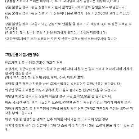
(상품을 저희쪽에 보내는 배송비 3,000+고객님께 다시 발송되는 배송비 3,000)
상품 불량일 경우 : 동일 상품으로 교환시 클릭앤퍼니에서 왕복 운임을 모두 부담합니다.
상품 불량일 경우 : 동일 상품 외 타 상품이나 옵션 변경시 배송비 3,000원 고객님 부담입니
다.
상품 불량일 경우 : 교환이 아닌 변심으로 반품을 할 경우 초기 배송비 3,000원은 고객님 부
담입니다.
(인위적인 훼손 & 수선 등의 악용을 방지하기 위함이니 양해부탁드립니다)
*교환/반품시에도 추가 발생되는 모든 도선료는 고객님께서 부담해주셔야 합니다.
교환/반품이 불가한 경우
반품기한(상품 수령후 7일)이 경과한 경우
공정거래, 표준약관 제 15조 2항에 의한 이용자의 사용 또는 일부 소비에 의하여 재화 가치가
현저히 감소한 경우
(착용 흔적, 화장품, 탈취제 냄새, 세탁, 수선, 택훼손 포함)
세탁을 하신 경우나 착용을 하신 후에는 불량이 발견되어도 교환/반품이 불가합니다.
워싱면 종류의 제품은 워싱과정에서 옷이 살짝 돌아가는 현상이 있을 수 있습니다.
피팅만 해보신 경우라도 상품이 훼손된 경우(구김,늘어남,보풀)는 불가합니다.
배송 시 생긴 구김, 단추 바느질의 느슨함, 간단한 손질이 가능한 마감실 처리가 미흡한 경우
거래처 공정 과정 중 단추구멍이 완벽히 뚫리지 않은 경우 (가위로 간단하게 구멍을 내주신 뒤
착용 부탁드립니다)
워싱 과정 중 발생하는 냄새와 단추 위치를 나타내는 초크 자국이 남은 경우
지퍼의 뻣뻣한 움직임, 신발이나 가방 및 소품 마감 처리에서 생긴 소량의 본드 자국이 있는 경
우