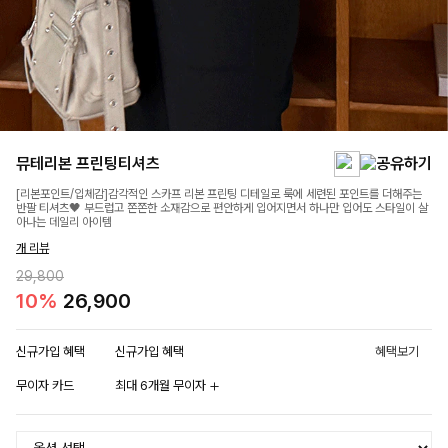
뮤테리본 프린팅티셔츠
[리본포인트/입체감]감각적인 스카프 리본 프린팅 디테일로 룩에 세련된 포인트를 더해주는
반팔 티셔츠🖤 부드럽고 쫀쫀한 소재감으로 편안하게 입어지면서 하나만 입어도 스타일이 살
아나는 데일리 아이템
개 리뷰
29,800
10%
26,900
신규가입 혜택
신규가입 혜택
혜택보기
무이자 카드
최대 6개월 무이자