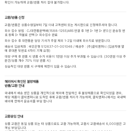
확인이 가능하며 교환/반품 처리 절대 불가합니다.
교환/반품 신청
교환/반품은 상품수령일부터 7일 이내 고객센터 또는 게시판으로 신청해주셔야 합니다.
회수 접수 방법 : CJ대한통운택배(1588-1255)ARS 연결 후 1번 ▷ 1번 ▷ 받으신 운송장 번
호 등록 ▷ 착불로 선택 ▷ 회수접수 완료
회수 접수 후 대한통운 담당 기사가 주말 제외 1-2일 이내에 회수지로 방문합니다.
배송비 입금계좌 : 국민은행 512637-01-001048 / 예금주 : (주)클릭앤퍼니 (입금자명 옆
에 휴대폰 뒷번호 4자리 기재 요청)
대량 구매 후 반품 시 반품 수거 비용이 1만원 이상 추가 부과될 수 있습니다. (30만원 이상 주
문건/상품 개수 70% 이상 반품 시)
상습적인 대량 반품 시 구매에 제한이 있을 수 있습니다.
해외에서 확인된 불량제품
반품/교환 안내
국내에서 배송 받은 상품을 개인적으로 해외에 전달하신 후 불량제품으로 확인되었을 경우,
해당 제품이 클릭앤퍼니로 도착된 후에 교환/반품 처리가 가능하며, 클릭앤퍼니에서는 국내택
배비에 한해서 운송비를 부담 합니다
교환운임 안내
상품 교환은 동일 상품 또는 타 상품으로도 교환 가능하며, 교환시 교환배송비 6,000원은 고
객님 부담입니다.