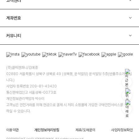
고객센터
계좌번호
커뮤니티
(주)클릭앤퍼니/김예중
02880 서울특별시 성북구 성북로 49 (성북동, 운석빌딩) 운석빌딩 5층(반품주소가 아닙
니다.)
사업자 등록번호 209-81-43420
통신판매업신고 서울성북-0073호
개인정보관리책임자 박수미
고객님은 안전거래를 위해 현금으로 결제 시 저희 소핑몰에 가입한 구매안전서비스를 이용
하실 수 있습니다.
이용약관
개인정보처리방침
제휴/도매문의
사업자정보확인
COPYRIGHT (c)CLICKNFUNNY. All rights reserved.