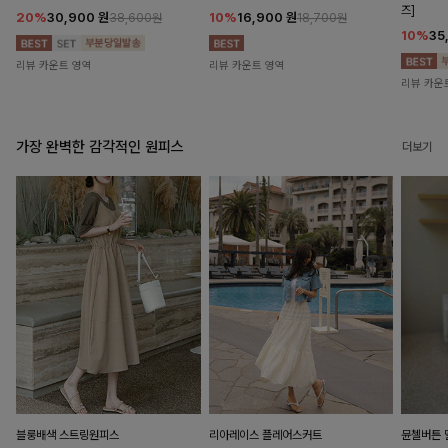
즈]
20%
30,900
원
10%
16,900
원
38,600원
18,700원
10%
35
리뷰 카운트 영역
리뷰 카운트 영역
리뷰 카운
가장 완벽한 감각적인 원피스
더보기
블룽배색 스트링원피스
리아레이스 플레어스커트
뮨첼버튼 