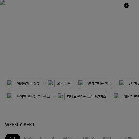
0
03
33
여름특가~45%
오늘 출발
일찍 만나는 가을
단, 하
우아한 실루엣 블라우스
하나로 완성된 코디 #원피스
데일리 #
WEEKLY BEST
NEW
BLOUSE
PANTS
DRESS
KNIT
T-SHIRT
ALL