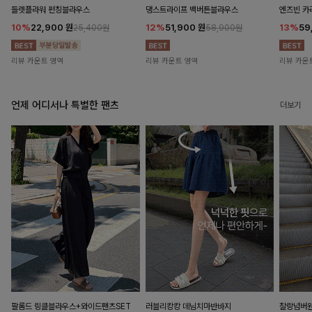
들렛플라워 펀칭블라우스
댕스트라이프 백버튼블라우스
엔즈빈 카
10%
22,900
원
12%
51,900
원
13%
59
25,400원
58,900원
리뷰 카운트 영역
리뷰 카운트 영역
리뷰 카운
언제 어디서나 특별한 팬츠
더보기
팔롬드 링클블라우스+와이드팬츠SET
러블리캉캉 데님치마반바지
찰랑넘버원