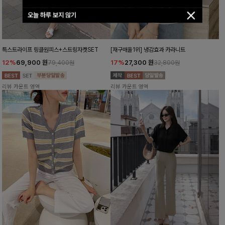
오늘 하루 보지 않기
특스트라이프 링클원피스+스트링자켓SET
[재구매율1위] 냉감효과 카라니트
12%
69,900
원
17%
27,300
원
79,400원
32,800원
리뷰 카운트 영역
리뷰 카운트 영역