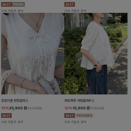
리뷰 카운트 영역
리뷰 카운트 영역
초밍리본 펀칭원피스
레킷퍼프 셔링블라우스
15%
35,900
원
10%
15,900
원
42,200원
17,600원
리뷰 카운트 영역
리뷰 카운트 영역