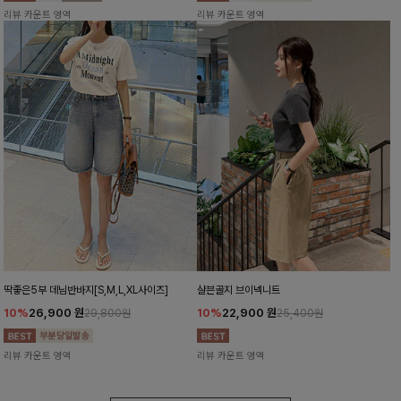
리뷰 카운트 영역
리뷰 카운트 영역
딱좋은5부 데님반바지[S,M,L,XL사이즈]
샬븐골지 브이넥니트
10%
26,900
원
10%
22,900
원
29,800원
25,400원
리뷰 카운트 영역
리뷰 카운트 영역