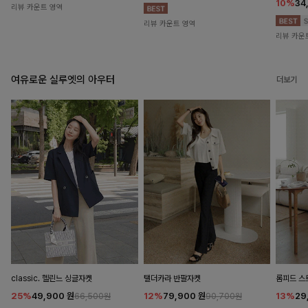
10%
34
리뷰 카운트 영역
리뷰 카운트 영역
리뷰 카운
여유로운 실루엣의 아우터
더보기
classic. 헬린느 싱글자켓
탤더카라 반팔자켓
롬피드 
25%
49,900
원
12%
79,900
원
13%
29
66,500원
90,700원