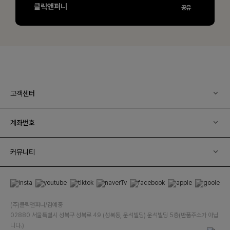
고객센터
계좌번호
커뮤니티
(주)클릭앤퍼니/김예중
02880 서울특별시 성북구 성북로 49 (성북동, 운석빌딩) 운석빌딩 5층(반품주소가 아닙
니다.)