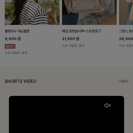
풀렘자수 데님볼캡
에런 포켓숄더백+스트랩SET
그렌스 토
9,900
원
31,900
원
26,90
리뷰 카운트 영역
리뷰 카운
리뷰 카운트 영역
SHORTS VIDEO
더보기