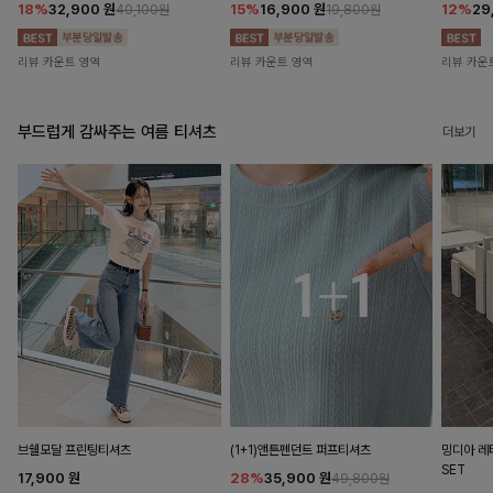
18%
32,900
원
15%
16,900
원
12%
29
40,100원
19,800원
리뷰 카운트 영역
리뷰 카운트 영역
리뷰 카운
부드럽게 감싸주는 여름 티셔츠
더보기
브쉘모달 프린팅티셔츠
(1+1)앤튼펜던트 퍼프티셔츠
밍디아 
SET
17,900
원
28%
35,900
원
49,800원