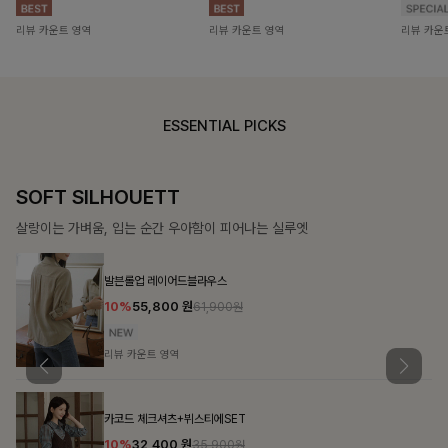
리뷰 카운트 영역
리뷰 카운트 영역
리뷰 카운
ESSENTIAL PICKS
COZY ESSENTIAL
매일의 일상을 부드럽게 감싸줄 니트 컬렉션
칠스트라이프 카라7부니트
10%
31,900
원
35,400원
리뷰 카운트 영역
폴딘울 골지유넥니트