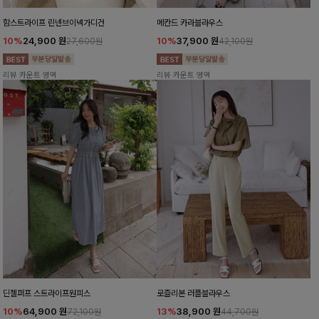
함스트라이프 린넨브이넥가디건
메칸드 카라블라우스
10%
24,900
원
10%
37,900
원
27,600원
42,100원
리뷰 카운트 영역
리뷰 카운트 영역
딘젤퍼프 스트라이프원피스
로즐리본 러플블라우스
10%
64,900
원
13%
38,900
원
72,100원
44,700원