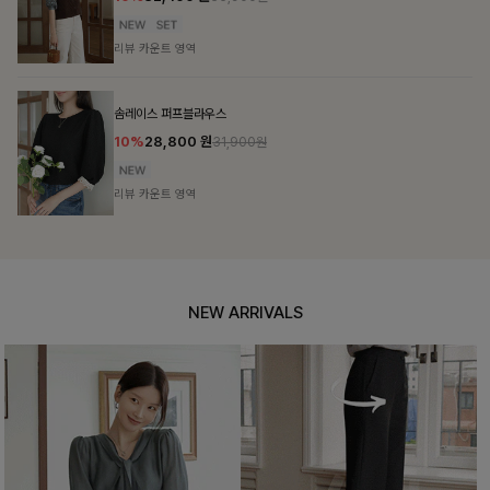
26,900
원
리뷰 카운트 영역
셀드펜던트 7부니트
10%
25,800
원
28,600원
리뷰 카운트 영역
NEW ARRIVALS