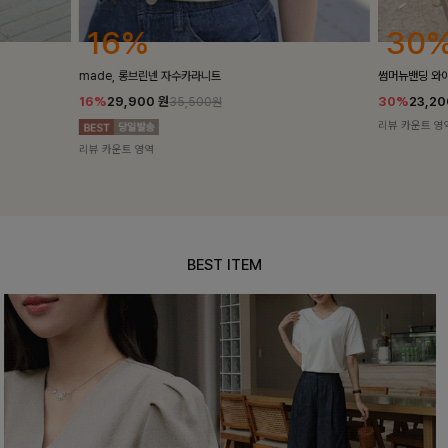
30%
25
썸머뉴밴딩 와이드슬랙스[S,M,L사이즈]
밴스트라이프 
30%
23,200
원
25%
35,10
33,100원
리뷰 카운트 영역
리뷰 카운트 영
BEST ITEM