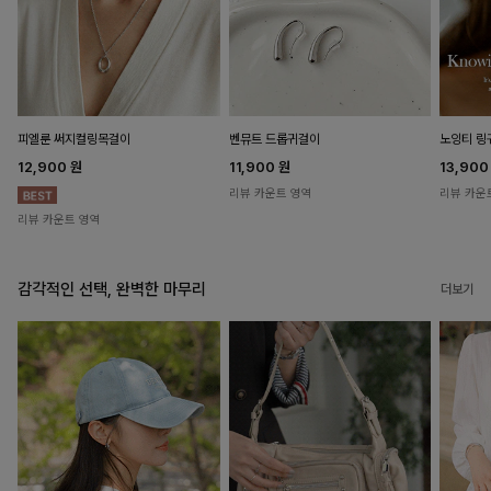
피엘룬 써지컬링목걸이
벤뮤트 드롭귀걸이
노잉티 링
12,900
원
11,900
원
13,90
리뷰 카운트 영역
리뷰 카운
리뷰 카운트 영역
감각적인 선택, 완벽한 마무리
더보기