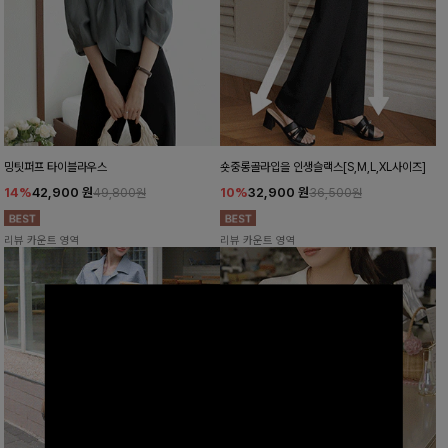
밍팃퍼프 타이블라우스
숏중롱골라입을 인생슬랙스[S,M,L,XL사이즈]
14%
42,900
원
10%
32,900
원
49,800원
36,500원
리뷰 카운트 영역
리뷰 카운트 영역