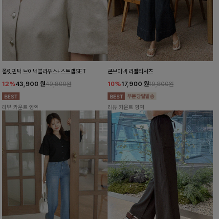
폴릿핀턱 브이넥블라우스+스트랩SET
콘브이넥 라벨티셔츠
12%
43,900
원
10%
17,900
원
49,800원
19,800원
리뷰 카운트 영역
리뷰 카운트 영역