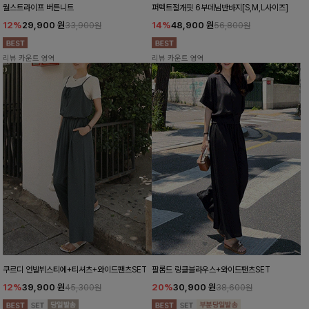
월스트라이프 버튼니트
퍼펙트절개핏 6부데님반바지[S,M,L사이즈]
12%
29,900
원
14%
48,900
원
33,900원
56,800원
리뷰 카운트 영역
리뷰 카운트 영역
쿠르디 언발뷔스티에+티셔츠+와이드팬츠SET
팔롬드 링클블라우스+와이드팬츠SET
12%
39,900
원
20%
30,900
원
45,300원
38,600원