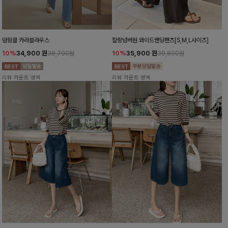
덤링클 카라블라우스
찰랑넘버원 와이드밴딩팬츠[S,M,L사이즈]
10%
34,900
원
10%
35,900
원
38,700원
39,800원
리뷰 카운트 영역
리뷰 카운트 영역