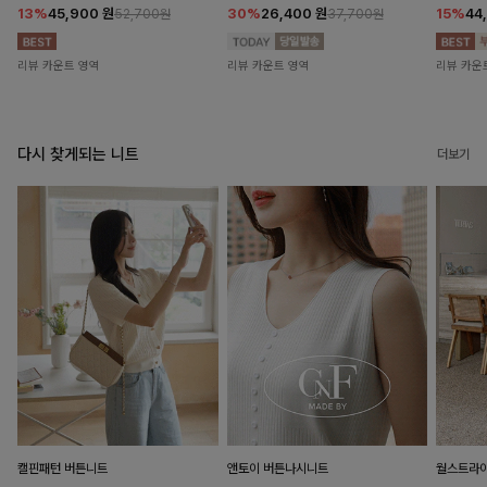
13%
45,900
원
30%
26,400
원
15%
44
52,700원
37,700원
리뷰 카운트 영역
리뷰 카운트 영역
리뷰 카운
다시 찾게되는 니트
더보기
캘핀패턴 버튼니트
앤토이 버튼나시니트
월스트라