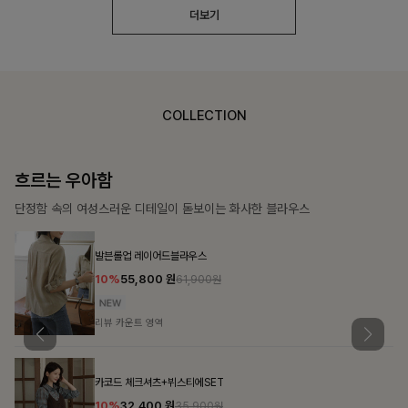
더보기
COLLECTION
가벼운 계절감
탄탄한 소재와 깔끔한 핏, 매일 손이 가는 데일리 티셔츠
키오스 프린팅맨투맨티
10%
24,300
원
26,900원
리뷰 카운트 영역
캘리븐 레터링맨투맨티
10%
24,300
원
26,900원