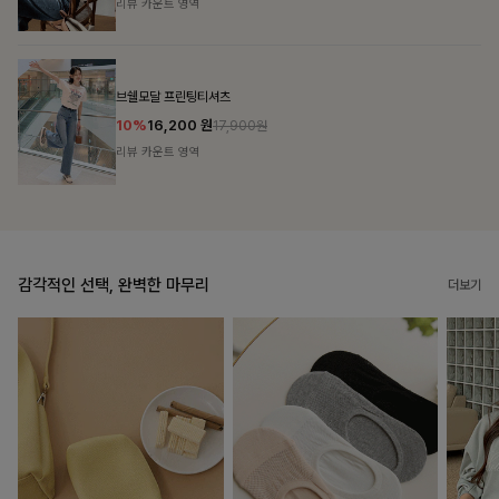
리뷰 카운트 영역
캣시어서커 버튼카라원피스+벨트SET
16%
79,900
원
95,100원
리뷰 카운트 영역
감각적인 선택, 완벽한 마무리
더보기