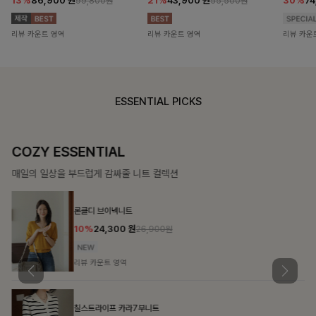
13%
86,900
원
21%
43,900
원
30%
7
99,800원
55,500원
리뷰 카운트 영역
리뷰 카운트 영역
리뷰 카운
ESSENTIAL PICKS
COZY ESSENTIAL
매일의 일상을 부드럽게 감싸줄 니트 컬렉션
론클디 브이넥니트
10%
24,300
원
26,900원
리뷰 카운트 영역
칠스트라이프 카라7부니트