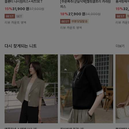
블룬티 나시원피스+셔츠SET
[주문폭주/군살삭제]젤링클프리 카라원
롬셔링배
피스
15%
31,900
원
15%
32
37,500원
18%
27,900
원
34,000원
리뷰 카운트 영역
리뷰 카운
리뷰 카운트 영역
다시 찾게되는 니트
더보기