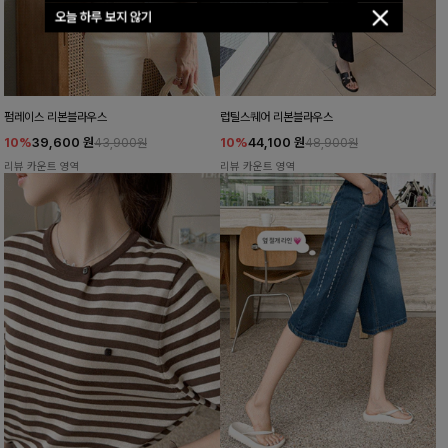
오늘 하루 보지 않기
펌레이스 리본블라우스
럽틸스퀘어 리본블라우스
10%
39,600
원
10%
44,100
원
43,900원
48,900원
리뷰 카운트 영역
리뷰 카운트 영역