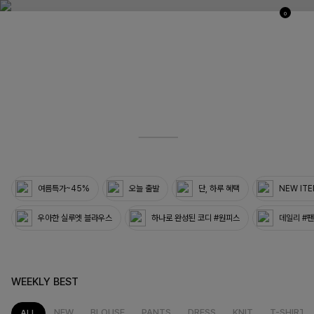
0
03
33
여름특가~45%
오늘 출발
단, 하루 혜택
NEW IT
우아한 실루엣 블라우스
하나로 완성된 코디 #원피스
데일리 #
WEEKLY BEST
NEW
BLOUSE
PANTS
DRESS
KNIT
T-SHIRT
ALL