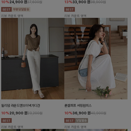
10%
24,900
원
13%
33,900
원
27,600원
38,900원
리뷰 카운트 영역
리뷰 카운트 영역
윌리덤 라운드앤브이넥가디건
룬셀퍼프 셔링원피스
10%
20,900
원
10%
36,900
원
23,200원
40,900원
리뷰 카운트 영역
리뷰 카운트 영역