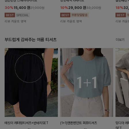
앤즌린넨 스퀘어나시니트
킹밋배색 카라니트
캘핀패턴 
30%
15,400
원
10%
29,900
원
18%
32
21,900원
33,200원
리뷰 카운트 영역
리뷰 카운트 영역
리뷰 카운
부드럽게 감싸주는 여름 티셔츠
더보기
테킷미 레터링티셔츠+반바지SET
(1+1)앤튼펜던트 퍼프티셔츠
밍디아 
SET