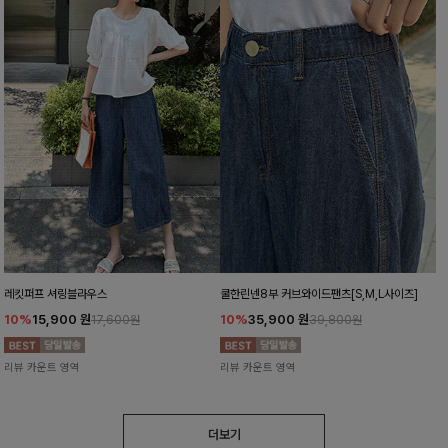
레킷퍼프 셔링블라우스
쿨한린넨8부 커브와이드팬츠[S,M,L사이즈]
10%
15,900
원
10%
35,900
원
17,600원
39,800원
리뷰 카운트 영역
리뷰 카운트 영역
더보기