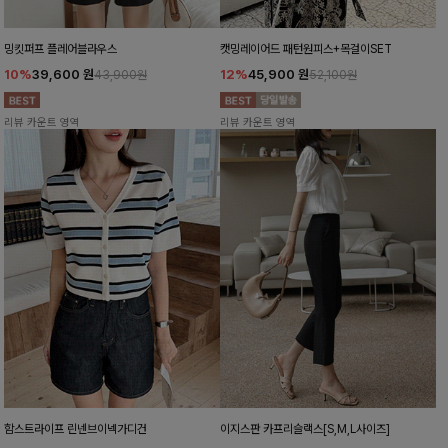
밍킷퍼프 플레어블라우스
캣밍레이어드 패턴원피스+목걸이SET
10%
39,600
원
12%
45,900
원
43,900원
52,100원
리뷰 카운트 영역
리뷰 카운트 영역
함스트라이프 린넨브이넥가디건
이지스판 카프리슬랙스[S,M,L사이즈]