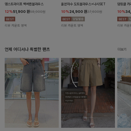
댕스트라이프 백버튼블라우스
율븐자수 도트블라우스+나시SET
덤링클 카
12%
51,900
원
10%
24,900
원
10%
34
58,900원
27,600원
리뷰 카운트 영역
리뷰 카운트 영역
리뷰 카운
언제 어디서나 특별한 팬츠
더보기