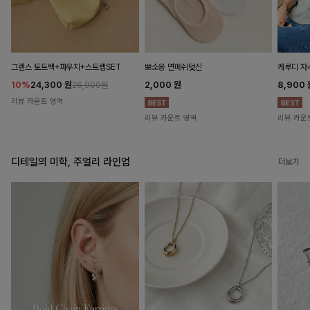
뽀소옹 면메쉬덧신
그렌스 토트백+파우치+스트랩SET
케루디 자
2,000
원
10%
24,300
원
8,900
26,900원
리뷰 카운트 영역
리뷰 카운트 영역
리뷰 카운
디테일의 미학, 주얼리 라인업
더보기