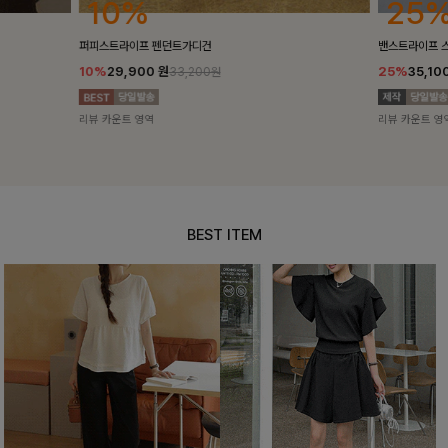
25%
10%
밴스트라이프 스트링원피스
[5천장돌파/C
25%
35,100
원
10%
34,90
46,800원
리뷰 카운트 영역
리뷰 카운트 영
BEST ITEM