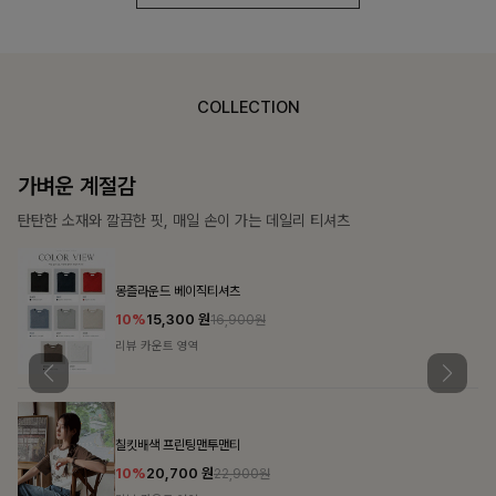
COLLECTION
가장 쉬운 코디
특별한 날부터 일상까지 함께하는 룩
쥬빌스트링 포켓원피스
17%
48,900
원
58,900원
리뷰 카운트 영역
블룬티 나시원피스+셔츠SET
15%
31,900
원
37,500원