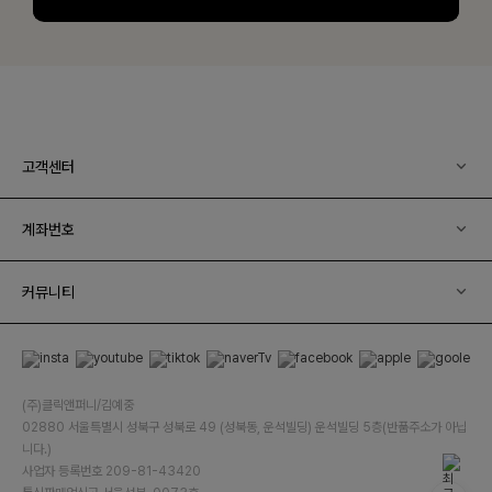
고객센터
계좌번호
커뮤니티
(주)클릭앤퍼니/김예중
02880 서울특별시 성북구 성북로 49 (성북동, 운석빌딩) 운석빌딩 5층(반품주소가 아닙
니다.)
사업자 등록번호 209-81-43420