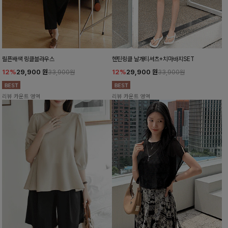
릴픈배색 링클블라우스
헨틴링클 날개티셔츠+치마바지SET
12%
29,900
원
12%
29,900
원
33,900원
33,900원
리뷰 카운트 영역
리뷰 카운트 영역