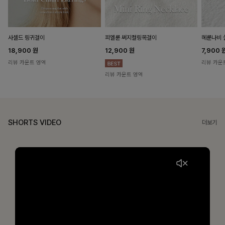
헤룬나비 
사셀드 링귀걸이
피엘룬 써지컬링목걸이
7,900
18,900
원
12,900
원
리뷰 카운
리뷰 카운트 영역
리뷰 카운트 영역
SHORTS VIDEO
더보기