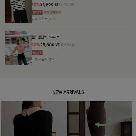
10%
31,900
원
35,400원
리뷰 카운트 영역
셀드펜던트 7부니트
10%
25,800
원
28,600원
리뷰 카운트 영역
NEW ARRIVALS