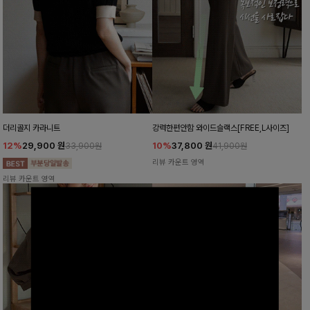
더리골지 카라니트
강력한편안함 와이드슬랙스[FREE,L사이즈]
12%
29,900
원
10%
37,800
원
33,900원
41,900원
리뷰 카운트 영역
리뷰 카운트 영역