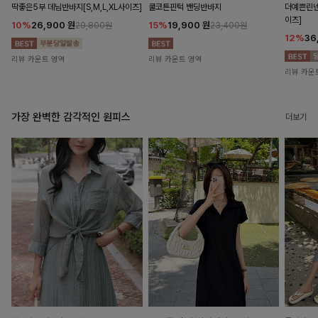
딱좋은5부 데님반바지[S,M,L,XL사이즈]
쿨코튼핀턱 밴딩반바지
더예쁜린넨
이즈]
10%
26,900
원
15%
19,900
원
29,800원
23,400원
12%
36
리뷰 카운트 영역
리뷰 카운트 영역
리뷰 카운
가장 완벽한 감각적인 원피스
더보기