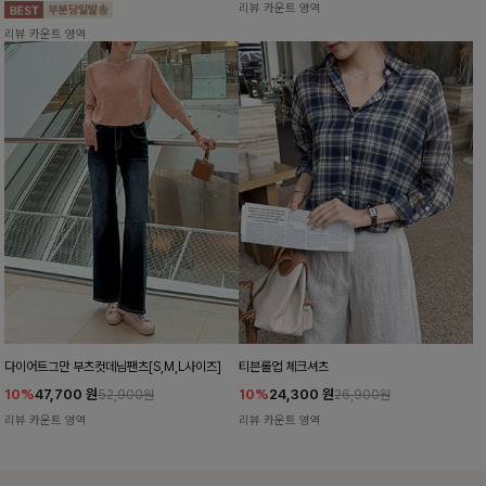
리뷰 카운트 영역
리뷰 카운트 영역
다이어트그만 부츠컷데님팬츠[S,M,L사이즈]
티븐롤업 체크셔츠
10%
47,700
원
10%
24,300
원
52,900원
26,900원
리뷰 카운트 영역
리뷰 카운트 영역