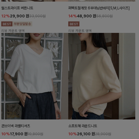
월스트라이프 버튼니트
퍼펙트절개핏 6부데님반바지[S,M,L사이즈]
12%
29,900
원
14%
48,900
원
33,900원
56,800원
리뷰 카운트 영역
리뷰 카운트 영역
콘브이넥 라벨티셔츠
소프트해 라운드니트
10%
17,900
원
10%
26,100
원
19,800원
28,900원