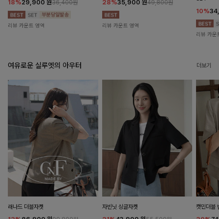
18%
29,900
원
28%
35,900
원
36,400원
49,800원
10%
34
리뷰 카운트 영역
리뷰 카운트 영역
리뷰 카운
여유로운 실루엣의 아우터
더보기
래나드 더블자켓
자빈닛 싱글자켓
캣민더블 