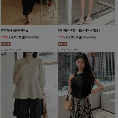
릴픈배색 링클블라우스
헨틴링클 날개티셔츠+치마바지SET
12%
29,900
원
12%
29,900
원
33,900원
33,900원
리뷰 카운트 영역
리뷰 카운트 영역