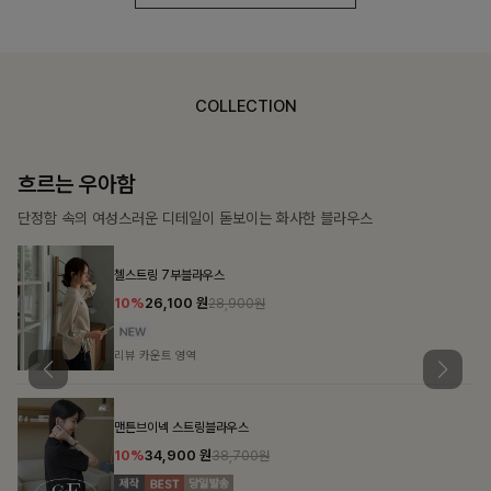
COLLECTION
가벼운 계절감
탄탄한 소재와 깔끔한 핏, 매일 손이 가는 데일리 티셔츠
몽즐라운드 베이직티셔츠
10%
15,300
원
16,900원
리뷰 카운트 영역
칠킷배색 프린팅맨투맨티
10%
20,700
원
22,900원