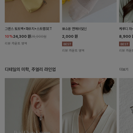
뽀소옹 면메쉬덧신
그렌스 토트백+파우치+스트랩SET
케루디 자
2,000
원
10%
24,300
원
8,900
26,900원
리뷰 카운트 영역
리뷰 카운트 영역
리뷰 카운
디테일의 미학, 주얼리 라인업
더보기