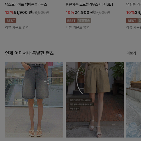
댕스트라이프 백버튼블라우스
율븐자수 도트블라우스+나시SET
덤링클 카
12%
51,900
원
10%
24,900
원
10%
34
58,900원
27,600원
리뷰 카운트 영역
리뷰 카운트 영역
리뷰 카운
언제 어디서나 특별한 팬츠
더보기