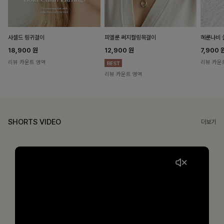
헤룬나비 
사셀드 링귀걸이
피엘룬 써지컬링목걸이
7,900
18,900
원
12,900
원
리뷰 카운
리뷰 카운트 영역
리뷰 카운트 영역
SHORTS VIDEO
더보기