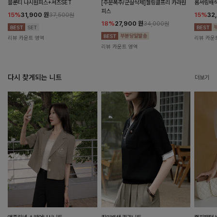
블룬티 나시원피스+셔츠SET
[주문폭주/군살삭제]젤링클프리 카라원
롬셔링배
피스
15%
31,900
원
15%
32
37,500원
18%
27,900
원
34,000원
리뷰 카운트 영역
리뷰 카운
리뷰 카운트 영역
다시 찾게되는 니트
더보기