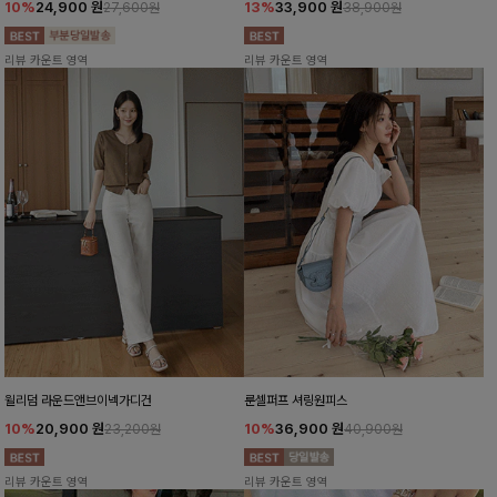
10%
24,900
원
13%
33,900
원
27,600원
38,900원
리뷰 카운트 영역
리뷰 카운트 영역
윌리덤 라운드앤브이넥가디건
룬셀퍼프 셔링원피스
10%
20,900
원
10%
36,900
원
23,200원
40,900원
리뷰 카운트 영역
리뷰 카운트 영역