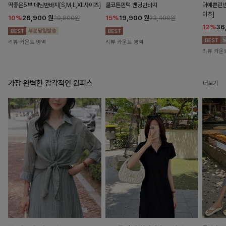
딱좋은5부 데님반바지[S,M,L,XL사이즈]
쿨코튼핀턱 밴딩반바지
더예쁜린넨
이즈]
10%
26,900
원
15%
19,900
원
29,800원
23,400원
12%
36
리뷰 카운트 영역
리뷰 카운트 영역
리뷰 카운
가장 완벽한 감각적인 원피스
더보기