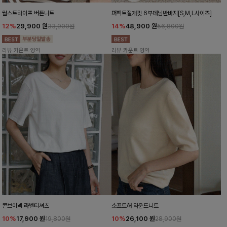
월스트라이프 버튼니트
퍼펙트절개핏 6부데님반바지[S,M,L사이즈]
12%
29,900
원
14%
48,900
원
33,900원
56,800원
리뷰 카운트 영역
리뷰 카운트 영역
콘브이넥 라벨티셔츠
소프트해 라운드니트
10%
17,900
원
10%
26,100
원
19,800원
28,900원