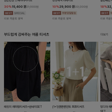
앤즌린넨 스퀘어나시니트
킹밋배색 카라니트
캘핀패턴 
30%
15,400
원
10%
29,900
원
18%
32
21,900원
33,200원
리뷰 카운트 영역
리뷰 카운트 영역
리뷰 카운
부드럽게 감싸주는 여름 티셔츠
더보기
테킷미 레터링티셔츠+반바지SET
(1+1)앤튼펜던트 퍼프티셔츠
밍디아 
SET