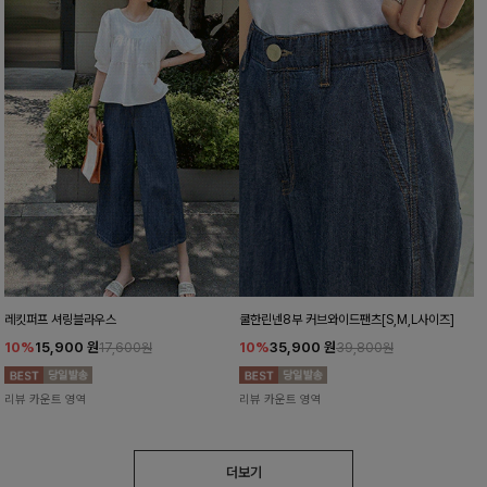
레킷퍼프 셔링블라우스
쿨한린넨8부 커브와이드팬츠[S,M,L사이즈]
10%
15,900
원
10%
35,900
원
17,600원
39,800원
리뷰 카운트 영역
리뷰 카운트 영역
더보기