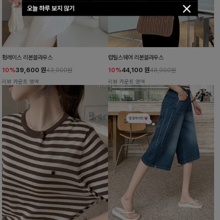
오늘 하루 보지 않기
펌레이스 리본블라우스
럽틸스퀘어 리본블라우스
10%
39,600
원
10%
44,100
원
43,900원
48,900원
리뷰 카운트 영역
리뷰 카운트 영역