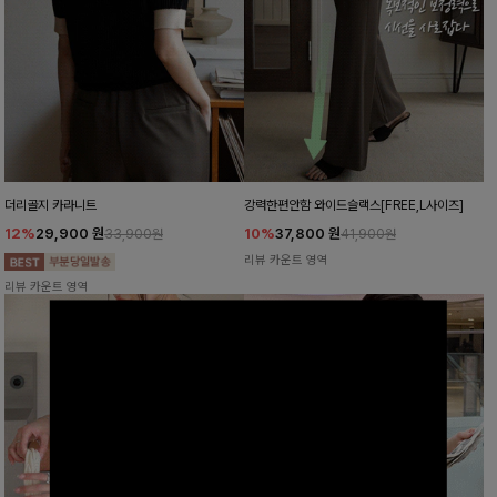
더리골지 카라니트
강력한편안함 와이드슬랙스[FREE,L사이즈]
12%
29,900
원
10%
37,800
원
33,900원
41,900원
리뷰 카운트 영역
리뷰 카운트 영역