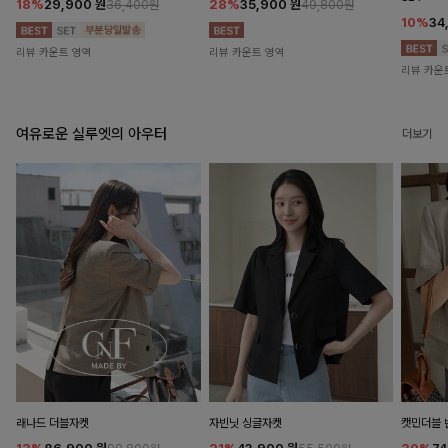
18%
29,900
원
28%
35,900
원
36,400원
49,800원
10%
34
리뷰 카운트 영역
리뷰 카운트 영역
리뷰 카운
여유로운 실루엣의 아우터
더보기
래나드 더블자켓
자빈닛 싱글자켓
캣민더블 