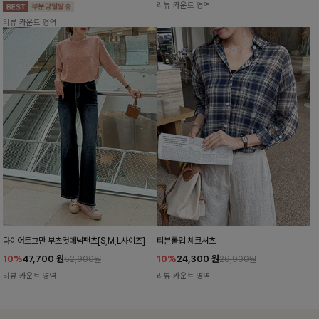
리뷰 카운트 영역
리뷰 카운트 영역
다이어트그만 부츠컷데님팬츠[S,M,L사이즈]
티븐롤업 체크셔츠
10%
47,700
원
10%
24,300
원
52,900원
26,900원
리뷰 카운트 영역
리뷰 카운트 영역