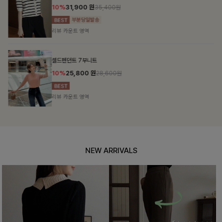
10%
31,900
원
35,400원
리뷰 카운트 영역
셀드펜던트 7부니트
10%
25,800
원
28,600원
리뷰 카운트 영역
NEW ARRIVALS