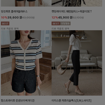
밍킷퍼프 플레어블라우스
캣밍레이어드 패턴원피스+목걸이SET
10%
39,600
원
12%
45,900
원
43,900원
52,100원
리뷰 카운트 영역
리뷰 카운트 영역
함스트라이프 린넨브이넥가디건
이지스판 카프리슬랙스[S,M,L사이즈]