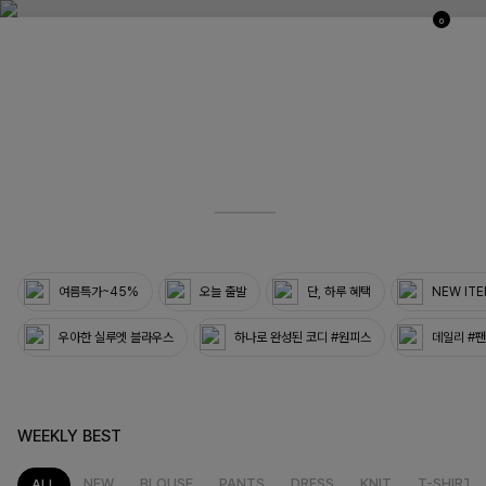
0
03
33
여름특가~45%
오늘 출발
단, 하루 혜택
NEW IT
우아한 실루엣 블라우스
하나로 완성된 코디 #원피스
데일리 #
WEEKLY BEST
NEW
BLOUSE
PANTS
DRESS
KNIT
T-SHIRT
ALL