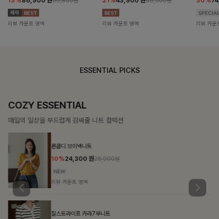
13%
86,900
원
21%
43,900
원
30%
7
99,800원
55,500원
리뷰 카운트 영역
리뷰 카운트 영역
리뷰 카운
ESSENTIAL PICKS
COZY ESSENTIAL
매일의 일상을 부드럽게 감싸줄 니트 컬렉션
론클디 브이넥니트
10%
24,300
원
26,900원
리뷰 카운트 영역
칠스트라이프 카라7부니트