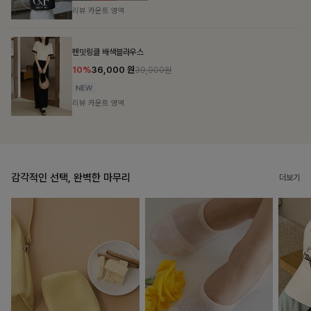
리뷰 카운트 영역
브쉘모달 프린팅티셔츠
10%
16,200
원
17,900원
리뷰 카운트 영역
감각적인 선택, 완벽한 마무리
더보기