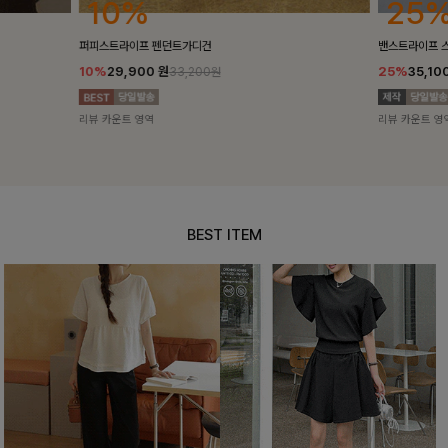
25%
10%
밴스트라이프 스트링원피스
[5천장돌파/C
25%
35,100
원
10%
34,90
46,800원
리뷰 카운트 영역
리뷰 카운트 영
BEST ITEM