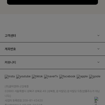
고객센터
계좌번호
커뮤니티
(주)클릭앤퍼니/김예중
02880 서울특별시 성북구 성북로 49 (성북동, 운석빌딩) 운석빌딩 5층(반품주소가 아닙
니다.)
사업자 등록번호 209-81-43420