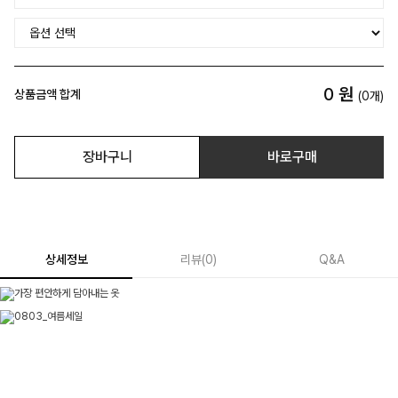
0
원
상품금액 합계
(
0
개)
장바구니
바로구매
상세정보
리뷰
(
0
)
Q&A