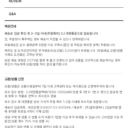
REVIEW
Q&A
배송안내
배송은 입금 확인 후 2~3일 이내(주말제외) CJ 대한통운으로 발송됩니다.
단, 주문량이 폭주하는 경우 배송이 지연될 수 있으니 양해바랍니다.
무료배송은 순수 결제금액 6만원 이상 구매시(할인 및 적립금 제외한 금액) 적용됩니다.
제주도 및 도서산간지역은 추가배송비(도선료) 3,000원이 부과됩니다. (무료배송,교환/반품
시에도 도선료는 고객님 부담)
모든 배송 과정은 CCTV로 촬영 후 출고 진행되고 있어 상품을 고의적으로 훼손하시는 경우
확인이 가능하며 교환/반품 처리 절대 불가합니다.
교환/반품 신청
교환/반품은 상품수령일부터 7일 이내 고객센터 또는 게시판으로 신청해주셔야 합니다.
회수 접수 방법 : CJ대한통운택배(1588-1255)ARS 연결 후 1번 ▷ 1번 ▷ 받으신 운송장 번
호 등록 ▷ 착불로 선택 ▷ 회수접수 완료
회수 접수 후 대한통운 담당 기사가 주말 제외 1-2일 이내에 회수지로 방문합니다.
배송비 입금계좌 : 국민은행 512637-01-001048 / 예금주 : (주)클릭앤퍼니 (입금자명 옆
에 휴대폰 뒷번호 4자리 기재 요청)
대량 구매 후 반품 시 반품 수거 비용이 1만원 이상 추가 부과될 수 있습니다. (30만원 이상 주
문건/상품 개수 70% 이상 반품 시)
상습적인 대량 반품 시 구매에 제한이 있을 수 있습니다.