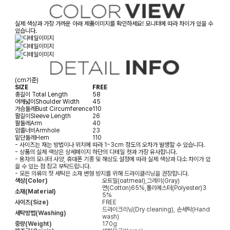
실제 색상과 가장 가까운 아래 제품이미지를 확인하세요! 모니터에 따라 차이가 있을 수
있습니다.
(cm기준)
SIZE
FREE
총길이
Total Length
58
어깨넓이
Shoulder Width
45
가슴둘레
Bust Circumference
110
팔길이
Sleeve Length
26
팔둘레
Arm
40
암홀너비
Armhole
23
밑단둘레
Hem
110
- 사이즈는 재는 방법이나 위치에 따라 1~3cm 정도의 오차가 발생할 수 있습니다.
- 상품의 실제 색상은 상세페이지 하단의 디테일 컷과 가장 유사합니다.
- 용자의 모니터 사양, 휴대폰 기종 및 해상도 설정에 따라 실제 색상과 다소 차이가 있
을 수 있는 점 참고 부탁드립니다.
- 모든 의류의 첫 세탁은 소재 변형 방지를 위해 드라이클리닝을 권장합니다.
색상(Color)
오트밀(oatmeal),그레이(Gray)
면(Cotton)65%,폴리에스터(Polyester)3
소재(Material)
5%
사이즈(Size)
FREE
드라이크리닝(Dry cleaning), 손세탁(Hand
세탁방법(Washing)
wash)
중량(Weight)
170g