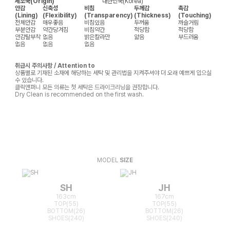
제조국(Origin)
대한민국(Korea)
안감
신축성
비침
두께감
촉감
(Lining)
(Flexibility)
(Transparency)
(Thickness)
(Touching)
전체안감
매우좋음
비침있음
두꺼움
까슬거림
부분안감
약간당겨짐
비침약간
적당함
적당함
안감탈부착
없음
밝은칼라만
얇음
부드러움
없음
없음
없음
취급시 주의사항 / Attention to
상품별로 기재된 소재에 해당하는 세탁 및 관리법을 지켜주셔야 더 오래 예쁘게 입으실
수 있습니다.
클릭앤퍼니 모든 의류는 첫 세탁은 드라이크리닝을 권장합니다.
Dry Clean is recommended on the first wash.
MODEL
SIZE
SH
JH
163cm
167cm
TOP(55)
TOP(55)
BOTTOM(26)
BOTTOM(26)
SHOES(240)
SHOES(240)