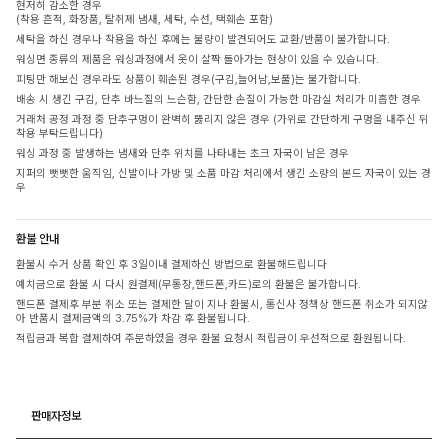
현저히 감소한 경우
(착용 흔적, 화장품, 탈취제 냄새, 세탁, 수선, 택훼손 포함)
세탁을 하신 경우나 착용을 하신 후에는 불량이 발견되어도 교환/반품이 불가합니다.
워싱면 종류의 제품은 워싱과정에서 옷이 살짝 돌아가는 현상이 있을 수 있습니다.
피팅만 해보신 경우라도 상품이 훼손된 경우(구김,늘어남,보풀)는 불가합니다.
배송 시 생긴 구김, 단추 바느질의 느슨함, 간단한 손질이 가능한 마감실 처리가 미흡한 경우
거래처 공정 과정 중 단추구멍이 완벽히 뚫리지 않은 경우 (가위로 간단하게 구멍을 내주신 뒤
착용 부탁드립니다)
워싱 과정 중 발생하는 냄새와 단추 위치를 나타내는 초크 자국이 남은 경우
지퍼의 뻣뻣한 움직임, 신발이나 가방 및 소품 마감 처리에서 생긴 소량의 본드 자국이 있는 경
우
환불 안내
환불시 수거 상품 확인 후 3일이내 결제하신 방법으로 환불해드립니다
예치금으로 환불 시 다시 원결제(무통장,핸드폰,카드)로의 환불은 불가합니다.
핸드폰 결제후 부분 취소 또는 결제한 달이 지나 환불시, 통신사 정책상 핸드폰 취소가 되지않
아 반품시 결제금액의 3.75%가 차감 후 환불됩니다.
적립금과 복합 결제하여 주문하였을 경우 환불 요청시 적립금이 우선적으로 환원됩니다.
판매자정보