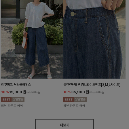
레킷퍼프 셔링블라우스
쿨한린넨8부 커브와이드팬츠[S,M,L사이즈]
10%
15,900
원
10%
35,900
원
17,600원
39,800원
리뷰 카운트 영역
리뷰 카운트 영역
더보기