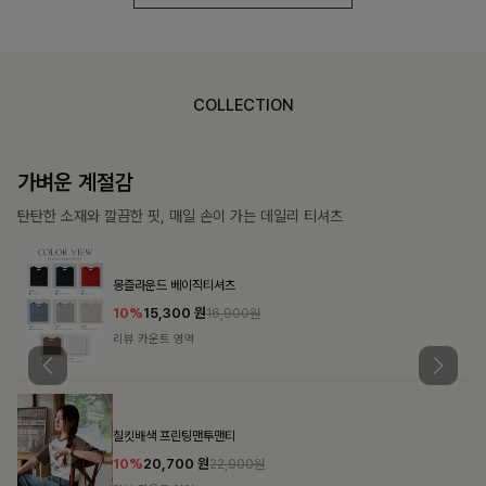
COLLECTION
가장 쉬운 코디
특별한 날부터 일상까지 함께하는 룩
쥬빌스트링 포켓원피스
17%
48,900
원
58,900원
리뷰 카운트 영역
블룬티 나시원피스+셔츠SET
15%
31,900
원
37,500원