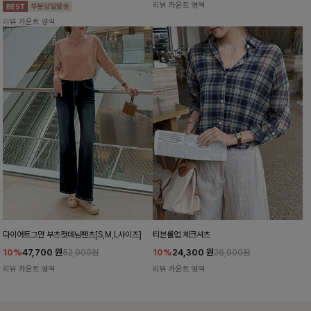
리뷰 카운트 영역
리뷰 카운트 영역
다이어트그만 부츠컷데님팬츠[S,M,L사이즈]
티븐롤업 체크셔츠
10%
47,700
원
10%
24,300
원
52,900원
26,900원
리뷰 카운트 영역
리뷰 카운트 영역