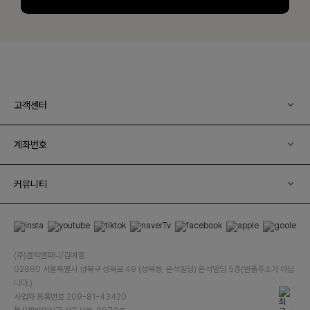
고객센터
계좌번호
커뮤니티
(주)클릭앤퍼니/김예중
02880 서울특별시 성북구 성북로 49 (성북동, 운석빌딩) 운석빌딩 5층(반품주소가 아닙
니다.)
사업자 등록번호 209-81-43420