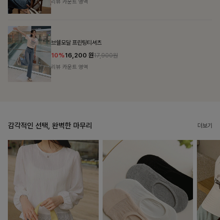
리뷰 카운트 영역
캣시어서커 버튼카라원피스+벨트SET
16%
79,900
원
95,100원
리뷰 카운트 영역
감각적인 선택, 완벽한 마무리
더보기