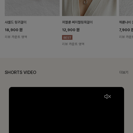
헤룬나비 
사셀드 링귀걸이
피엘룬 써지컬링목걸이
7,900
18,900
원
12,900
원
리뷰 카운
리뷰 카운트 영역
리뷰 카운트 영역
SHORTS VIDEO
더보기