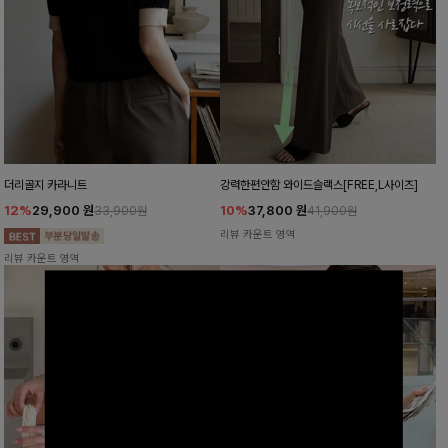
더리골지 카라니트
강력한편안함 와이드슬랙스[FREE,L사이즈]
12%
29,900
원
10%
37,800
원
33,900원
41,900원
리뷰 카운트 영역
리뷰 카운트 영역