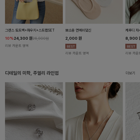
뽀소옹 면메쉬덧신
그렌스 토트백+파우치+스트랩SET
케루디 자
2,000
원
10%
24,300
원
8,900
26,900원
리뷰 카운트 영역
리뷰 카운트 영역
리뷰 카운
디테일의 미학, 주얼리 라인업
더보기