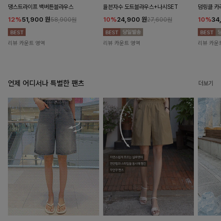
댕스트라이프 백버튼블라우스
율븐자수 도트블라우스+나시SET
덤링클 카
12%
51,900
원
10%
24,900
원
10%
34
58,900원
27,600원
리뷰 카운트 영역
리뷰 카운트 영역
리뷰 카운
언제 어디서나 특별한 팬츠
더보기