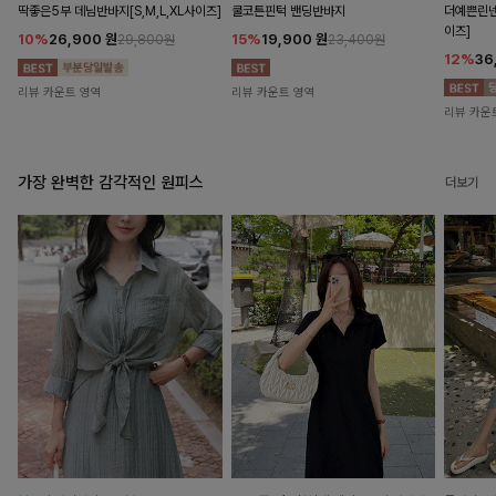
딱좋은5부 데님반바지[S,M,L,XL사이즈]
쿨코튼핀턱 밴딩반바지
더예쁜린넨
이즈]
10%
26,900
원
15%
19,900
원
29,800원
23,400원
12%
36
리뷰 카운트 영역
리뷰 카운트 영역
리뷰 카운
가장 완벽한 감각적인 원피스
더보기