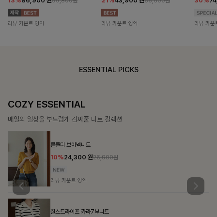
13%
86,900
원
21%
43,900
원
30%
7
99,800원
55,500원
리뷰 카운트 영역
리뷰 카운트 영역
리뷰 카운
ESSENTIAL PICKS
COZY ESSENTIAL
매일의 일상을 부드럽게 감싸줄 니트 컬렉션
론클디 브이넥니트
10%
24,300
원
26,900원
리뷰 카운트 영역
칠스트라이프 카라7부니트