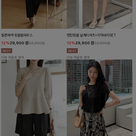
릴픈배색 링클블라우스
헨틴링클 날개티셔츠+치마바지SET
12%
29,900
원
12%
29,900
원
33,900원
33,900원
리뷰 카운트 영역
리뷰 카운트 영역