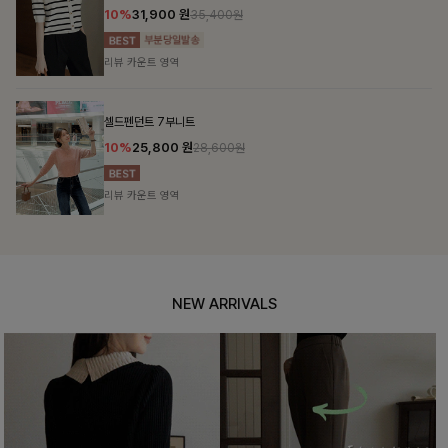
10%
31,900
원
35,400원
리뷰 카운트 영역
셀드펜던트 7부니트
10%
25,800
원
28,600원
리뷰 카운트 영역
NEW ARRIVALS