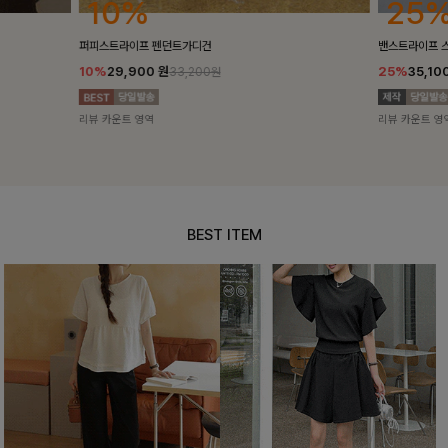
25%
10%
밴스트라이프 스트링원피스
[5천장돌파/C
25%
35,100
원
10%
34,90
46,800원
리뷰 카운트 영역
리뷰 카운트 영
BEST ITEM