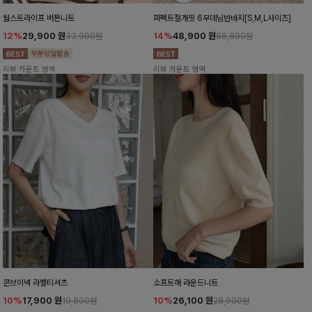
월스트라이프 버튼니트
퍼펙트절개핏 6부데님반바지[S,M,L사이즈]
12%
29,900
원
14%
48,900
원
33,900원
56,800원
리뷰 카운트 영역
리뷰 카운트 영역
콘브이넥 라벨티셔츠
소프트해 라운드니트
10%
17,900
원
10%
26,100
원
19,800원
28,900원