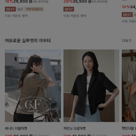
18%
29,900
원
28%
35,900
원
36,400원
49,800원
10%
34
리뷰 카운트 영역
리뷰 카운트 영역
리뷰 카운
여유로운 실루엣의 아우터
더보기
래나드 더블자켓
자빈닛 싱글자켓
캣민더블 