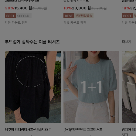
앤즌린넨 스퀘어나시니트
킹밋배색 카라니트
캘핀패턴 
30%
15,400
원
10%
29,900
원
18%
32
21,900원
33,200원
리뷰 카운트 영역
리뷰 카운트 영역
리뷰 카운
부드럽게 감싸주는 여름 티셔츠
더보기
테킷미 레터링티셔츠+반바지SET
(1+1)앤튼펜던트 퍼프티셔츠
밍디아 
SET