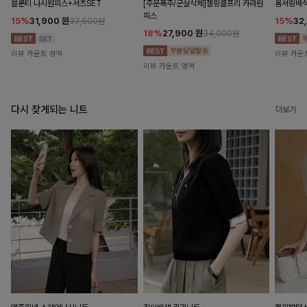
블룬티 나시원피스+셔츠SET
[주문폭주/군살삭제]젤링클프리 카라원
롬셔링배
피스
15%
31,900
원
15%
32
37,500원
18%
27,900
원
34,000원
리뷰 카운트 영역
리뷰 카운
리뷰 카운트 영역
다시 찾게되는 니트
더보기