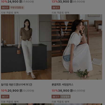
10%
24,900
원
13%
33,900
원
27,600원
38,900원
리뷰 카운트 영역
리뷰 카운트 영역
윌리덤 라운드앤브이넥가디건
룬셀퍼프 셔링원피스
10%
20,900
원
10%
36,900
원
23,200원
40,900원
리뷰 카운트 영역
리뷰 카운트 영역