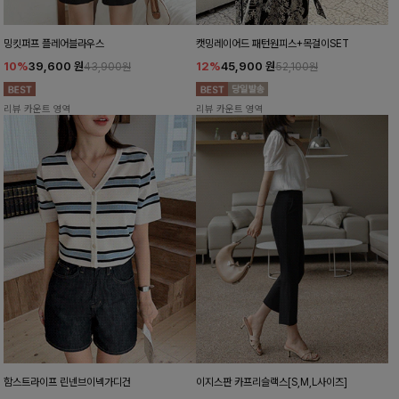
밍킷퍼프 플레어블라우스
캣밍레이어드 패턴원피스+목걸이SET
10%
39,600
원
12%
45,900
원
43,900원
52,100원
리뷰 카운트 영역
리뷰 카운트 영역
함스트라이프 린넨브이넥가디건
이지스판 카프리슬랙스[S,M,L사이즈]