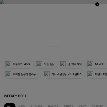
0
03
33
여름특가~45%
오늘 출발
단, 하루 혜택
NEW IT
우아한 실루엣 블라우스
하나로 완성된 코디 #원피스
데일리 #
WEEKLY BEST
NEW
BLOUSE
PANTS
DRESS
KNIT
T-SHIRT
ALL