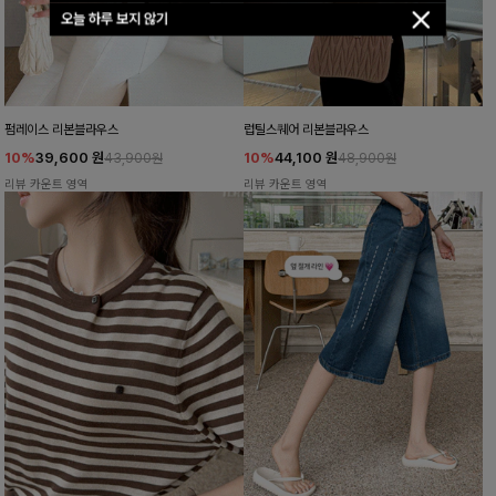
오늘 하루 보지 않기
펌레이스 리본블라우스
럽틸스퀘어 리본블라우스
10%
39,600
원
10%
44,100
원
43,900원
48,900원
리뷰 카운트 영역
리뷰 카운트 영역