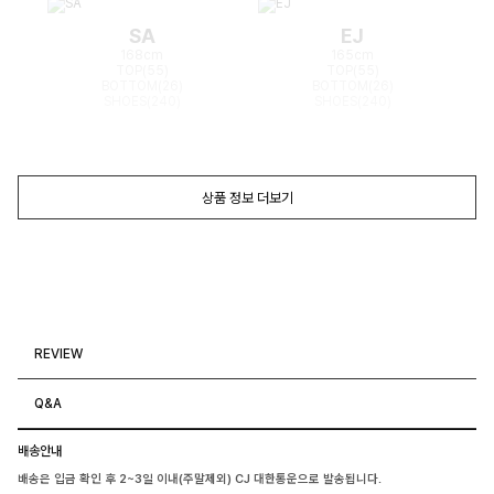
SA
EJ
168cm
165cm
TOP(55)
TOP(55)
BOTTOM(26)
BOTTOM(26)
SHOES(240)
SHOES(240)
상품 정보 더보기
REVIEW
Q&A
배송안내
배송은 입금 확인 후 2~3일 이내(주말제외) CJ 대한통운으로 발송됩니다.