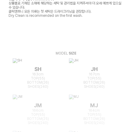
상품별로 기재된 소재에 해당하는 세탁 및 관리법을 지켜주셔야 더 오래 예쁘게 입으실
수 있습니다.
클릭앤퍼니 모든 의류는 첫 세탁은 드라이크리닝을 권장합니다.
Dry Clean is recommended on the first wash.
MODEL
SIZE
SH
JH
163cm
167cm
TOP(55)
TOP(55)
BOTTOM(26)
BOTTOM(26)
SHOES(240)
SHOES(240)
JM
MJ
166cm
164cm
TOP(55)
TOP(55)
BOTTOM(25)
BOTTOM(26)
SHOES(240)
SHOES(240)