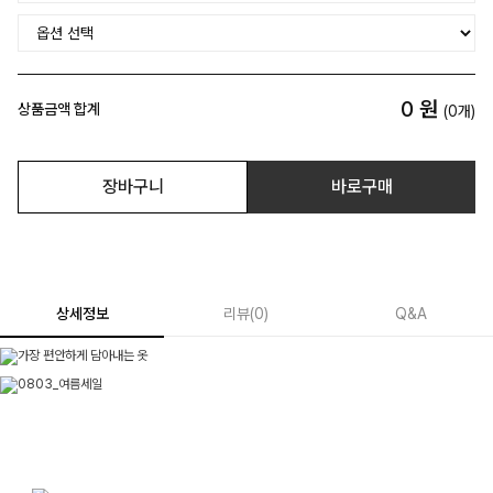
0
원
상품금액 합계
(
0
개)
장바구니
바로구매
상세정보
리뷰
(
0
)
Q&A