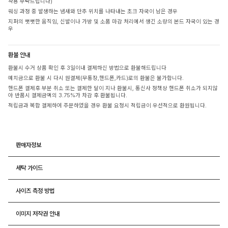
착용 부탁드립니다)
워싱 과정 중 발생하는 냄새와 단추 위치를 나타내는 초크 자국이 남은 경우
지퍼의 뻣뻣한 움직임, 신발이나 가방 및 소품 마감 처리에서 생긴 소량의 본드 자국이 있는 경
우
환불 안내
환불시 수거 상품 확인 후 3일이내 결제하신 방법으로 환불해드립니다
예치금으로 환불 시 다시 원결제(무통장,핸드폰,카드)로의 환불은 불가합니다.
핸드폰 결제후 부분 취소 또는 결제한 달이 지나 환불시, 통신사 정책상 핸드폰 취소가 되지않
아 반품시 결제금액의 3.75%가 차감 후 환불됩니다.
적립금과 복합 결제하여 주문하였을 경우 환불 요청시 적립금이 우선적으로 환원됩니다.
판매자정보
세탁 가이드
사이즈 측정 방법
이미지 저작권 안내