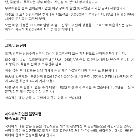
단, 주문량이 폭주하는 경우 배송이 지연될 수 있으니 양해바랍니다.
무료배송은 순수 결제금액 6만원 이상 구매시(할인 및 적립금 제외한 금액) 적용됩니다.
제주도 및 도서산간지역은 추가배송비(도선료) 3,000원이 부과됩니다. (무료배송,교환/반품
시에도 도선료는 고객님 부담)
모든 배송 과정은 CCTV로 촬영 후 출고 진행되고 있어 상품을 고의적으로 훼손하시는 경우
확인이 가능하며 교환/반품 처리 절대 불가합니다.
교환/반품 신청
교환/반품은 상품수령일부터 7일 이내 고객센터 또는 게시판으로 신청해주셔야 합니다.
회수 접수 방법 : CJ대한통운택배(1588-1255)ARS 연결 후 1번 ▷ 1번 ▷ 받으신 운송장 번
호 등록 ▷ 착불로 선택 ▷ 회수접수 완료
회수 접수 후 대한통운 담당 기사가 주말 제외 1-2일 이내에 회수지로 방문합니다.
배송비 입금계좌 : 국민은행 512637-01-001048 / 예금주 : (주)클릭앤퍼니 (입금자명 옆
에 휴대폰 뒷번호 4자리 기재 요청)
대량 구매 후 반품 시 반품 수거 비용이 1만원 이상 추가 부과될 수 있습니다. (30만원 이상 주
문건/상품 개수 70% 이상 반품 시)
상습적인 대량 반품 시 구매에 제한이 있을 수 있습니다.
해외에서 확인된 불량제품
반품/교환 안내
국내에서 배송 받은 상품을 개인적으로 해외에 전달하신 후 불량제품으로 확인되었을 경우,
해당 제품이 클릭앤퍼니로 도착된 후에 교환/반품 처리가 가능하며, 클릭앤퍼니에서는 국내택
배비에 한해서 운송비를 부담 합니다