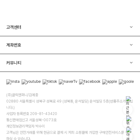
고객센터
계좌번호
커뮤니티
(주)클릭앤퍼니/김예중
02880 서울특별시 성북구 성북로 49 (성북동, 운석빌딩) 운석빌딩 5층(반품주소가 아닙
니다.)
사업자 등록번호 209-81-43420
통신판매업신고 서울성북-0073호
개인정보관리책임자 박수미
고객님은 안전거래를 위해 현금으로 결제 시 저희 소핑몰에 가입한 구매안전서비스를 이용
하실 수 있습니다.