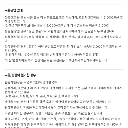
교환운임 안내
상품 교환은 동일 상품 또는 타 상품으로도 교환 가능하며, 교환시 교환배송비 6,000원은 고
객님 부담입니다.
(상품을 저희쪽에 보내는 배송비 3,000+고객님께 다시 발송되는 배송비 3,000)
상품 불량일 경우 : 동일 상품으로 교환시 클릭앤퍼니에서 왕복 운임을 모두 부담합니다.
상품 불량일 경우 : 동일 상품 외 타 상품이나 옵션 변경시 배송비 3,000원 고객님 부담입니
다.
상품 불량일 경우 : 교환이 아닌 변심으로 반품을 할 경우 초기 배송비 3,000원은 고객님 부
담입니다.
(인위적인 훼손 & 수선 등의 악용을 방지하기 위함이니 양해부탁드립니다)
*교환/반품시에도 추가 발생되는 모든 도선료는 고객님께서 부담해주셔야 합니다.
교환/반품이 불가한 경우
반품기한(상품 수령후 7일)이 경과한 경우
공정거래, 표준약관 제 15조 2항에 의한 이용자의 사용 또는 일부 소비에 의하여 재화 가치가
현저히 감소한 경우
(착용 흔적, 화장품, 탈취제 냄새, 세탁, 수선, 택훼손 포함)
세탁을 하신 경우나 착용을 하신 후에는 불량이 발견되어도 교환/반품이 불가합니다.
워싱면 종류의 제품은 워싱과정에서 옷이 살짝 돌아가는 현상이 있을 수 있습니다.
피팅만 해보신 경우라도 상품이 훼손된 경우(구김,늘어남,보풀)는 불가합니다.
배송 시 생긴 구김, 단추 바느질의 느슨함, 간단한 손질이 가능한 마감실 처리가 미흡한 경우
거래처 공정 과정 중 단추구멍이 완벽히 뚫리지 않은 경우 (가위로 간단하게 구멍을 내주신 뒤