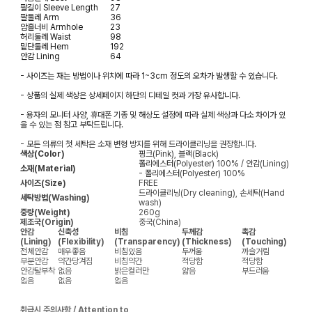
팔길이
Sleeve Length
27
팔둘레
Arm
36
암홀너비
Armhole
23
허리둘레
Waist
98
밑단둘레
Hem
192
안감
Lining
64
- 사이즈는 재는 방법이나 위치에 따라 1~3cm 정도의 오차가 발생할 수 있습니다.
- 상품의 실제 색상은 상세페이지 하단의 디테일 컷과 가장 유사합니다.
- 용자의 모니터 사양, 휴대폰 기종 및 해상도 설정에 따라 실제 색상과 다소 차이가 있
을 수 있는 점 참고 부탁드립니다.
- 모든 의류의 첫 세탁은 소재 변형 방지를 위해 드라이클리닝을 권장합니다.
색상(Color)
핑크(Pink), 블랙(Black)
폴리에스터(Polyester) 100% / 안감(Lining)
소재(Material)
- 폴리에스터(Polyester) 100%
사이즈(Size)
FREE
드라이클리닝(Dry cleaning), 손세탁(Hand
세탁방법(Washing)
wash)
중량(Weight)
260g
제조국(Origin)
중국(China)
안감
신축성
비침
두께감
촉감
(Lining)
(Flexibility)
(Transparency)
(Thickness)
(Touching)
전체안감
매우좋음
비침있음
두꺼움
까슬거림
부분안감
약간당겨짐
비침약간
적당함
적당함
안감탈부착
없음
밝은컬러만
얇음
부드러움
없음
없음
없음
취급시 주의사항 / Attention to