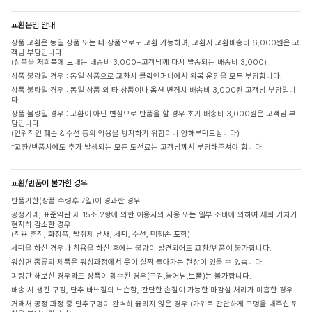
교환운임 안내
상품 교환은 동일 상품 또는 타 상품으로도 교환 가능하며, 교환시 교환배송비 6,000원은 고
객님 부담입니다.
(상품을 저희쪽에 보내는 배송비 3,000+고객님께 다시 발송되는 배송비 3,000)
상품 불량일 경우 : 동일 상품으로 교환시 클릭앤퍼니에서 왕복 운임을 모두 부담합니다.
상품 불량일 경우 : 동일 상품 외 타 상품이나 옵션 변경시 배송비 3,000원 고객님 부담입니
다.
상품 불량일 경우 : 교환이 아닌 변심으로 반품을 할 경우 초기 배송비 3,000원은 고객님 부
담입니다.
(인위적인 훼손 & 수선 등의 악용을 방지하기 위함이니 양해부탁드립니다)
*교환/반품시에도 추가 발생되는 모든 도선료는 고객님께서 부담해주셔야 합니다.
교환/반품이 불가한 경우
반품기한(상품 수령후 7일)이 경과한 경우
공정거래, 표준약관 제 15조 2항에 의한 이용자의 사용 또는 일부 소비에 의하여 재화 가치가
현저히 감소한 경우
(착용 흔적, 화장품, 탈취제 냄새, 세탁, 수선, 택훼손 포함)
세탁을 하신 경우나 착용을 하신 후에는 불량이 발견되어도 교환/반품이 불가합니다.
워싱면 종류의 제품은 워싱과정에서 옷이 살짝 돌아가는 현상이 있을 수 있습니다.
피팅만 해보신 경우라도 상품이 훼손된 경우(구김,늘어남,보풀)는 불가합니다.
배송 시 생긴 구김, 단추 바느질의 느슨함, 간단한 손질이 가능한 마감실 처리가 미흡한 경우
거래처 공정 과정 중 단추구멍이 완벽히 뚫리지 않은 경우 (가위로 간단하게 구멍을 내주신 뒤