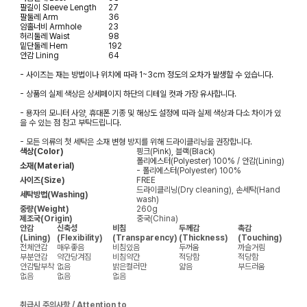
팔길이
Sleeve Length
27
팔둘레
Arm
36
암홀너비
Armhole
23
허리둘레
Waist
98
밑단둘레
Hem
192
안감
Lining
64
- 사이즈는 재는 방법이나 위치에 따라 1~3cm 정도의 오차가 발생할 수 있습니다.
- 상품의 실제 색상은 상세페이지 하단의 디테일 컷과 가장 유사합니다.
- 용자의 모니터 사양, 휴대폰 기종 및 해상도 설정에 따라 실제 색상과 다소 차이가 있
을 수 있는 점 참고 부탁드립니다.
- 모든 의류의 첫 세탁은 소재 변형 방지를 위해 드라이클리닝을 권장합니다.
색상(Color)
핑크(Pink), 블랙(Black)
폴리에스터(Polyester) 100% / 안감(Lining)
소재(Material)
- 폴리에스터(Polyester) 100%
사이즈(Size)
FREE
드라이클리닝(Dry cleaning), 손세탁(Hand
세탁방법(Washing)
wash)
중량(Weight)
260g
제조국(Origin)
중국(China)
안감
신축성
비침
두께감
촉감
(Lining)
(Flexibility)
(Transparency)
(Thickness)
(Touching)
전체안감
매우좋음
비침있음
두꺼움
까슬거림
부분안감
약간당겨짐
비침약간
적당함
적당함
안감탈부착
없음
밝은컬러만
얇음
부드러움
없음
없음
없음
취급시 주의사항 / Attention to