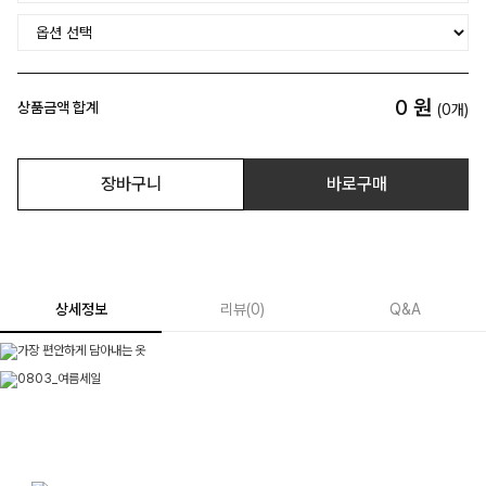
0
원
상품금액 합계
(
0
개)
장바구니
바로구매
상세정보
리뷰
(
0
)
Q&A