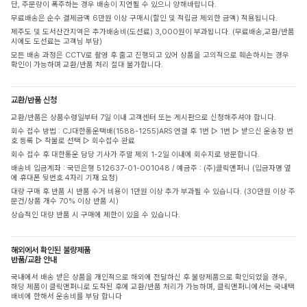
단, 주문량이 폭주하는 경우 배송이 지연될 수 있으니 양해바랍니다.
무료배송은 순수 결제금액 6만원 이상 구매시(할인 및 적립금 제외한 금액) 적용됩니다.
제주도 및 도서산간지역은 추가배송비(도선료) 3,000원이 부과됩니다. (무료배송,교환/반품
시에도 도선료는 고객님 부담)
모든 배송 과정은 CCTV로 촬영 후 출고 진행되고 있어 상품을 고의적으로 훼손하시는 경우
확인이 가능하며 교환/반품 처리 절대 불가합니다.
교환/반품 신청
교환/반품은 상품수령일부터 7일 이내 고객센터 또는 게시판으로 신청해주셔야 합니다.
회수 접수 방법 : CJ대한통운택배(1588-1255)ARS 연결 후 1번 ▷ 1번 ▷ 받으신 운송장 번
호 등록 ▷ 착불로 선택 ▷ 회수접수 완료
회수 접수 후 대한통운 담당 기사가 주말 제외 1-2일 이내에 회수지로 방문합니다.
배송비 입금계좌 : 국민은행 512637-01-001048 / 예금주 : (주)클릭앤퍼니 (입금자명 옆
에 휴대폰 뒷번호 4자리 기재 요청)
대량 구매 후 반품 시 반품 수거 비용이 1만원 이상 추가 부과될 수 있습니다. (30만원 이상 주
문건/상품 개수 70% 이상 반품 시)
상습적인 대량 반품 시 구매에 제한이 있을 수 있습니다.
해외에서 확인된 불량제품
반품/교환 안내
국내에서 배송 받은 상품을 개인적으로 해외에 전달하신 후 불량제품으로 확인되었을 경우,
해당 제품이 클릭앤퍼니로 도착된 후에 교환/반품 처리가 가능하며, 클릭앤퍼니에서는 국내택
배비에 한해서 운송비를 부담 합니다