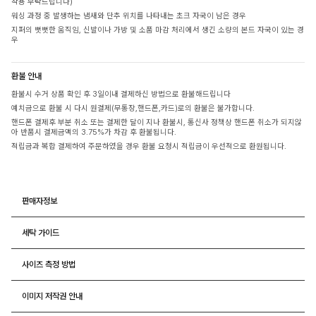
착용 부탁드립니다)
워싱 과정 중 발생하는 냄새와 단추 위치를 나타내는 초크 자국이 남은 경우
지퍼의 뻣뻣한 움직임, 신발이나 가방 및 소품 마감 처리에서 생긴 소량의 본드 자국이 있는 경
우
환불 안내
환불시 수거 상품 확인 후 3일이내 결제하신 방법으로 환불해드립니다
예치금으로 환불 시 다시 원결제(무통장,핸드폰,카드)로의 환불은 불가합니다.
핸드폰 결제후 부분 취소 또는 결제한 달이 지나 환불시, 통신사 정책상 핸드폰 취소가 되지않
아 반품시 결제금액의 3.75%가 차감 후 환불됩니다.
적립금과 복합 결제하여 주문하였을 경우 환불 요청시 적립금이 우선적으로 환원됩니다.
판매자정보
세탁 가이드
사이즈 측정 방법
이미지 저작권 안내