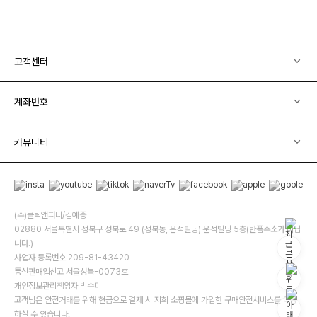
고객센터
계좌번호
커뮤니티
(주)클릭앤퍼니/김예중
02880 서울특별시 성북구 성북로 49 (성북동, 운석빌딩) 운석빌딩 5층(반품주소가 아닙
니다.)
사업자 등록번호 209-81-43420
통신판매업신고 서울성북-0073호
개인정보관리책임자 박수미
고객님은 안전거래를 위해 현금으로 결제 시 저희 소핑몰에 가입한 구매안전서비스를 이용
하실 수 있습니다.