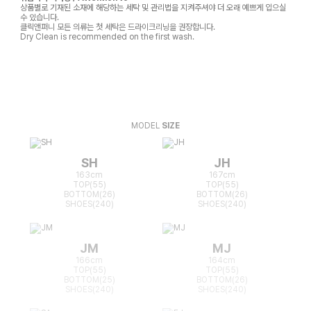
상품별로 기재된 소재에 해당하는 세탁 및 관리법을 지켜주셔야 더 오래 예쁘게 입으실
수 있습니다.
클릭앤퍼니 모든 의류는 첫 세탁은 드라이크리닝을 권장합니다.
Dry Clean is recommended on the first wash.
MODEL
SIZE
SH
JH
163cm
167cm
TOP(55)
TOP(55)
BOTTOM(26)
BOTTOM(26)
SHOES(240)
SHOES(240)
JM
MJ
166cm
164cm
TOP(55)
TOP(55)
BOTTOM(25)
BOTTOM(26)
SHOES(240)
SHOES(240)