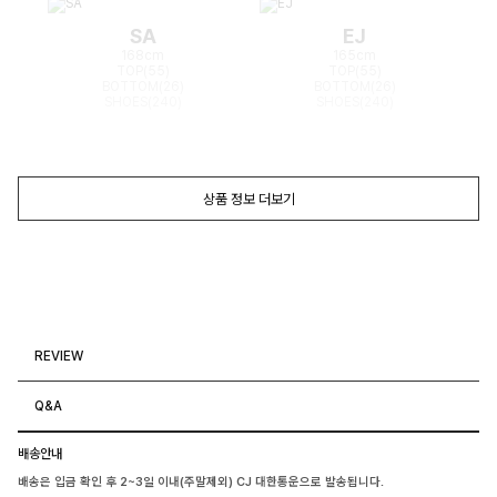
SA
EJ
168cm
165cm
TOP(55)
TOP(55)
BOTTOM(26)
BOTTOM(26)
SHOES(240)
SHOES(240)
상품 정보 더보기
REVIEW
Q&A
배송안내
배송은 입금 확인 후 2~3일 이내(주말제외) CJ 대한통운으로 발송됩니다.