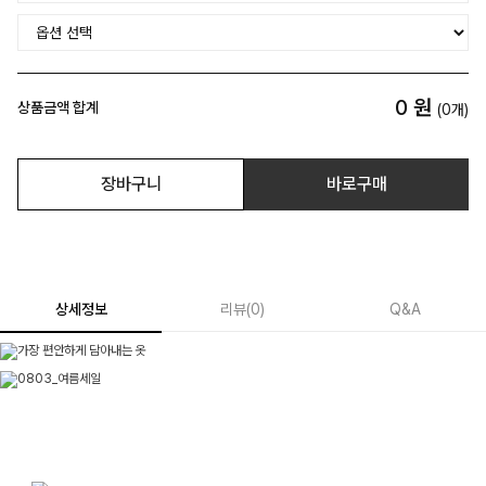
0
원
상품금액 합계
(
0
개)
장바구니
바로구매
상세정보
리뷰
(
0
)
Q&A