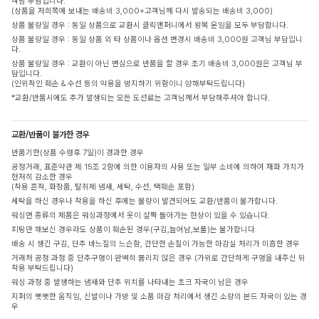
객님 부담입니다.
(상품을 저희쪽에 보내는 배송비 3,000+고객님께 다시 발송되는 배송비 3,000)
상품 불량일 경우 : 동일 상품으로 교환시 클릭앤퍼니에서 왕복 운임을 모두 부담합니다.
상품 불량일 경우 : 동일 상품 외 타 상품이나 옵션 변경시 배송비 3,000원 고객님 부담입니
다.
상품 불량일 경우 : 교환이 아닌 변심으로 반품을 할 경우 초기 배송비 3,000원은 고객님 부
담입니다.
(인위적인 훼손 & 수선 등의 악용을 방지하기 위함이니 양해부탁드립니다)
*교환/반품시에도 추가 발생되는 모든 도선료는 고객님께서 부담해주셔야 합니다.
교환/반품이 불가한 경우
반품기한(상품 수령후 7일)이 경과한 경우
공정거래, 표준약관 제 15조 2항에 의한 이용자의 사용 또는 일부 소비에 의하여 재화 가치가
현저히 감소한 경우
(착용 흔적, 화장품, 탈취제 냄새, 세탁, 수선, 택훼손 포함)
세탁을 하신 경우나 착용을 하신 후에는 불량이 발견되어도 교환/반품이 불가합니다.
워싱면 종류의 제품은 워싱과정에서 옷이 살짝 돌아가는 현상이 있을 수 있습니다.
피팅만 해보신 경우라도 상품이 훼손된 경우(구김,늘어남,보풀)는 불가합니다.
배송 시 생긴 구김, 단추 바느질의 느슨함, 간단한 손질이 가능한 마감실 처리가 미흡한 경우
거래처 공정 과정 중 단추구멍이 완벽히 뚫리지 않은 경우 (가위로 간단하게 구멍을 내주신 뒤
착용 부탁드립니다)
워싱 과정 중 발생하는 냄새와 단추 위치를 나타내는 초크 자국이 남은 경우
지퍼의 뻣뻣한 움직임, 신발이나 가방 및 소품 마감 처리에서 생긴 소량의 본드 자국이 있는 경
우