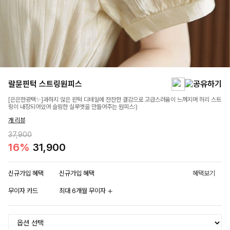
랄뮨핀턱 스트링원피스
[은은한광택✨]과하지 않은 핀턱 디테일에 잔잔한 결감으로 고급스러움이 느껴지며 허리 스트
링이 내장되어있어 슬림한 실루엣을 만들어주는 원피스:)
개 리뷰
37,900
16%
31,900
신규가입 혜택
신규가입 혜택
혜택보기
무이자 카드
최대 6개월 무이자