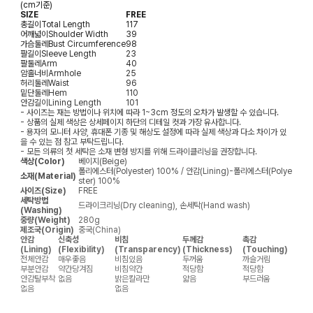
(cm기준)
SIZE
FREE
총길이
Total Length
117
어깨넓이
Shoulder Width
39
가슴둘레
Bust Circumference
98
팔길이
Sleeve Length
23
팔둘레
Arm
40
암홀너비
Armhole
25
허리둘레
Waist
96
밑단둘레
Hem
110
안감길이
Lining Length
101
- 사이즈는 재는 방법이나 위치에 따라 1~3cm 정도의 오차가 발생할 수 있습니다.
- 상품의 실제 색상은 상세페이지 하단의 디테일 컷과 가장 유사합니다.
- 용자의 모니터 사양, 휴대폰 기종 및 해상도 설정에 따라 실제 색상과 다소 차이가 있
을 수 있는 점 참고 부탁드립니다.
- 모든 의류의 첫 세탁은 소재 변형 방지를 위해 드라이클리닝을 권장합니다.
색상(Color)
베이지(Beige)
폴리에스터(Polyester) 100% / 안감(Lining)-폴리에스터(Polye
소재(Material)
ster) 100%
사이즈(Size)
FREE
세탁방법
드라이크리닝(Dry cleaning), 손세탁(Hand wash)
(Washing)
중량(Weight)
280g
제조국(Origin)
중국(China)
안감
신축성
비침
두께감
촉감
(Lining)
(Flexibility)
(Transparency)
(Thickness)
(Touching)
전체안감
매우좋음
비침있음
두꺼움
까슬거림
부분안감
약간당겨짐
비침약간
적당함
적당함
안감탈부착
없음
밝은칼라만
얇음
부드러움
없음
없음