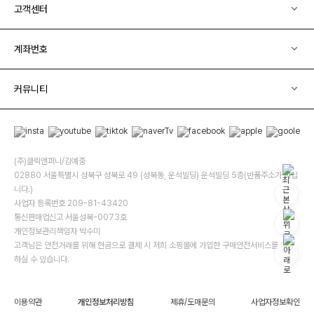
고객센터
계좌번호
커뮤니티
(주)클릭앤퍼니/김예중
02880 서울특별시 성북구 성북로 49 (성북동, 운석빌딩) 운석빌딩 5층(반품주소가 아닙
니다.)
사업자 등록번호 209-81-43420
통신판매업신고 서울성북-0073호
개인정보관리책임자 박수미
고객님은 안전거래를 위해 현금으로 결제 시 저희 소핑몰에 가입한 구매안전서비스를 이용
하실 수 있습니다.
이용약관
개인정보처리방침
제휴/도매문의
사업자정보확인