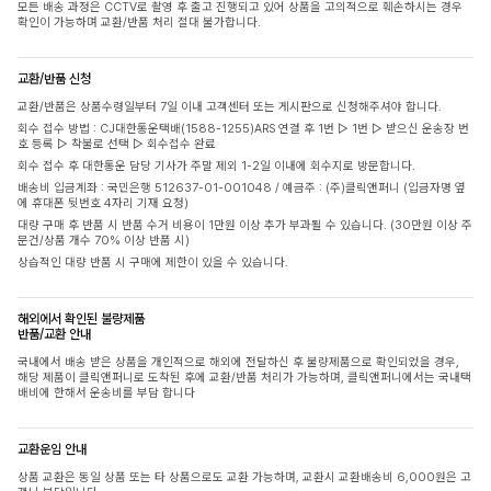
모든 배송 과정은 CCTV로 촬영 후 출고 진행되고 있어 상품을 고의적으로 훼손하시는 경우
확인이 가능하며 교환/반품 처리 절대 불가합니다.
교환/반품 신청
교환/반품은 상품수령일부터 7일 이내 고객센터 또는 게시판으로 신청해주셔야 합니다.
회수 접수 방법 : CJ대한통운택배(1588-1255)ARS 연결 후 1번 ▷ 1번 ▷ 받으신 운송장 번
호 등록 ▷ 착불로 선택 ▷ 회수접수 완료
회수 접수 후 대한통운 담당 기사가 주말 제외 1-2일 이내에 회수지로 방문합니다.
배송비 입금계좌 : 국민은행 512637-01-001048 / 예금주 : (주)클릭앤퍼니 (입금자명 옆
에 휴대폰 뒷번호 4자리 기재 요청)
대량 구매 후 반품 시 반품 수거 비용이 1만원 이상 추가 부과될 수 있습니다. (30만원 이상 주
문건/상품 개수 70% 이상 반품 시)
상습적인 대량 반품 시 구매에 제한이 있을 수 있습니다.
해외에서 확인된 불량제품
반품/교환 안내
국내에서 배송 받은 상품을 개인적으로 해외에 전달하신 후 불량제품으로 확인되었을 경우,
해당 제품이 클릭앤퍼니로 도착된 후에 교환/반품 처리가 가능하며, 클릭앤퍼니에서는 국내택
배비에 한해서 운송비를 부담 합니다
교환운임 안내
상품 교환은 동일 상품 또는 타 상품으로도 교환 가능하며, 교환시 교환배송비 6,000원은 고